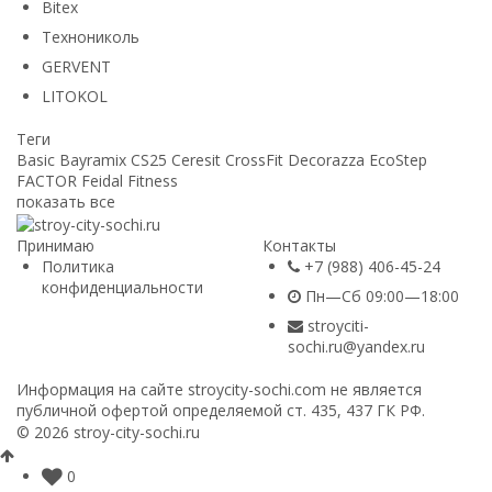
Bitex
Технониколь
GERVENT
LITOKOL
Теги
Basic
Bayramix
CS25
Ceresit
CrossFit
Decorazza
EcoStep
FACTOR
Feidal
Fitness
показать все
Принимаю
Контакты
Политика
+7 (988) 406-45-24
конфиденциальности
Пн—Сб 09:00—18:00
stroyciti-
sochi.ru@yandex.ru
Информация на сайте stroycity-sochi.com не является
публичной офертой определяемой ст. 435, 437 ГК РФ.
© 2026 stroy-city-sochi.ru
0