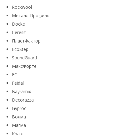
Rockwool
Металл-Профиль
Docke
Ceresit
ПластФактор
EcoStep
SoundGuard
МаксФорте
ЕС
Feidal
Bayramix
Decorazza
Gyproc
Волма
Магма
Knauf