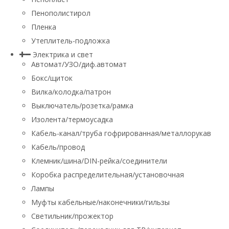
Пенополистирол
Пленка
Утеплитель-подложка
Электрика и свет
Автомат/УЗО/диф.автомат
Бокс/щиток
Вилка/колодка/патрон
Выключатель/розетка/рамка
Изолента/термоусадка
Кабель-канал/труба гофрированная/металлорукав
Кабель/провод
Клемник/шина/DIN-рейка/соединители
Коробка распределительная/установочная
Лампы
Муфты кабельные/наконечники/гильзы
Светильник/прожектор