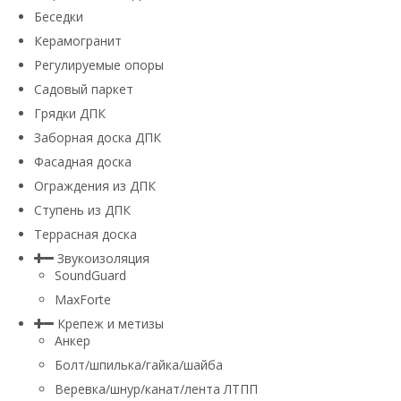
Беседки
Керамогранит
Регулируемые опоры
Садовый паркет
Грядки ДПК
Заборная доска ДПК
Фасадная доска
Ограждения из ДПК
Ступень из ДПК
Террасная доска
Звукоизоляция
SoundGuard
MaxForte
Крепеж и метизы
Анкер
Болт/шпилька/гайка/шайба
Веревка/шнур/канат/лента ЛТПП