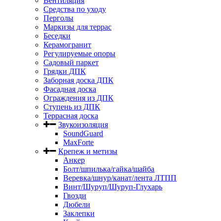
Вентиляция
Средства по уходу
Перголы
Маркизы для террас
Беседки
Керамогранит
Регулируемые опоры
Садовый паркет
Грядки ДПК
Заборная доска ДПК
Фасадная доска
Ограждения из ДПК
Ступень из ДПК
Террасная доска
Звукоизоляция
SoundGuard
MaxForte
Крепеж и метизы
Анкер
Болт/шпилька/гайка/шайба
Веревка/шнур/канат/лента ЛТПП
Винт/Шуруп/Шуруп-Глухарь
Гвозди
Дюбели
Заклепки