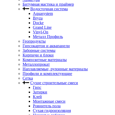
Битумная мастика и праймер
Водосточная система
Aquasystem
Bryza
Docke
Grand Line
Vinyl-On
Металл Профиль
Геопродукты
Гипсокартон и аквапанели
Заборные системы
Кирпичи и блоки
Композитные материалы
Металлопрокат
Наплавляемые, рулонные материалы
Профили и комплектующие
Сетка
Сухие строительные смеси
Гипс
Затирки
Клей
Монтажные смеси
Ровнитель пола
Сухая гидроизоляция