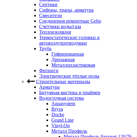
Септики
Сифоны, трапы, арматура
Смесители
Соединения ремонтные Gebo
Счетчики воды/газа
Теплоизоляция
Термостатические головки и
автовоздухоотводчики
Труба
Гофрированная
Дренажная
Металлопластиковая
Фитинги
Электрические тёплые полы
Строительные материалы
Арматура
Битумная мастика и праймер
Водосточная система
Aquasystem
Bryza
Docke
Grand Line
Vinyl-On
Металл Профиль
Металл Профиль Бюджет 120/76