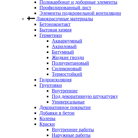
Поликарбонат и доборные элементы
Профилированный лист
Элементы подкровельной вентиляции
Лакокрасочные материалы
Бетоноконтакт
Бытовая химия
Герметики
Аквариумный
Акриловый
Битумный
Жидкие гвозди
Полиуритановый
Силиконовый
Термостойкий
Гидроизоляция
Грунтовки
Внутренние
Под декоративную штукатурку
Универсальные
Декоративное покрытие
Добавки в бетон
Колеры
Краски
Внутренние работы
Наружные работы