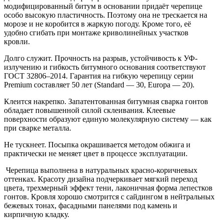
модифицированный битум в основании придаёт черепице
особо высокую пластичность. Поэтому она не трескается на
морозе и не коробится в жаркую погоду. Кроме того, её
удобно сгибать при монтаже криволинейных участков
кровли.
Долго служит. Прочность на разрыв, устойчивость к УФ-
излучению и гибкость битумного основания соответствуют
ГОСТ 32806–2014. Гарантия на гибкую черепицу серии
Premium составляет 50 лет (Standard — 30, Europa — 20).
Клеится накрепко. Запатентованная битумная сварка гонтов
обладает повышенной силой склеивания. Клеевые
поверхности образуют единую молекулярную систему — как
при сварке металла.
Не тускнеет. Посыпка окрашивается методом обжига и
практически не меняет цвет в процессе эксплуатации.
Черепица выполнена в натуральных красно-коричневых
оттенках. Красоту дизайна подчеркивает мягкий переход
цвета, трехмерный эффект тени, лаконичная форма лепестков
гонтов. Кровля хорошо смотрится с сайдингом в нейтральных
бежевых тонах, фасадными панелями под камень и
кирпичную кладку.