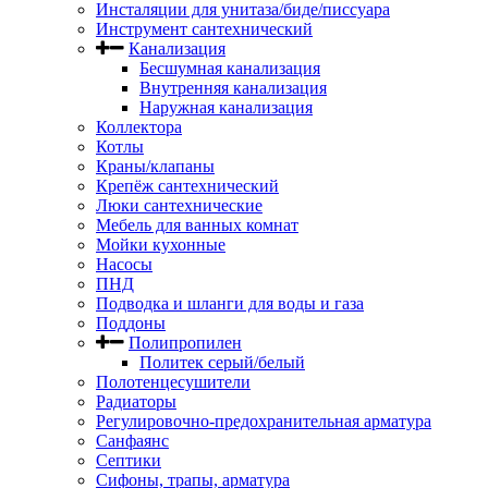
Инсталяции для унитаза/биде/писсуара
Инструмент сантехнический
Канализация
Бесшумная канализация
Внутренняя канализация
Наружная канализация
Коллектора
Котлы
Краны/клапаны
Крепёж сантехнический
Люки сантехнические
Мебель для ванных комнат
Мойки кухонные
Насосы
ПНД
Подводка и шланги для воды и газа
Поддоны
Полипропилен
Политек серый/белый
Полотенцесушители
Радиаторы
Регулировочно-предохранительная арматура
Санфаянс
Септики
Сифоны, трапы, арматура