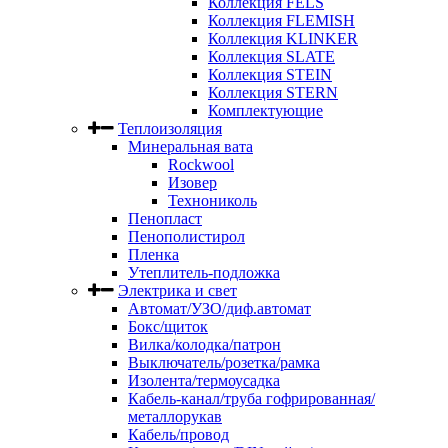
Коллекция FELS
Коллекция FLEMISH
Коллекция KLINKER
Коллекция SLATE
Коллекция STEIN
Коллекция STERN
Комплектующие
Теплоизоляция
Минеральная вата
Rockwool
Изовер
Технониколь
Пенопласт
Пенополистирол
Пленка
Утеплитель-подложка
Электрика и свет
Автомат/УЗО/диф.автомат
Бокс/щиток
Вилка/колодка/патрон
Выключатель/розетка/рамка
Изолента/термоусадка
Кабель-канал/труба гофрированная/
металлорукав
Кабель/провод