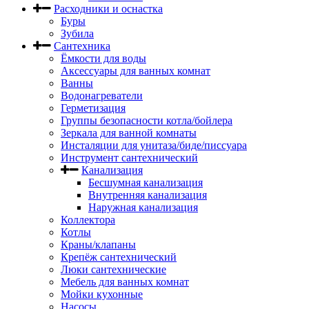
Расходники и оснастка
Буры
Зубила
Сантехника
Ёмкости для воды
Аксессуары для ванных комнат
Ванны
Водонагреватели
Герметизация
Группы безопасности котла/бойлера
Зеркала для ванной комнаты
Инсталяции для унитаза/биде/писсуара
Инструмент сантехнический
Канализация
Бесшумная канализация
Внутренняя канализация
Наружная канализация
Коллектора
Котлы
Краны/клапаны
Крепёж сантехнический
Люки сантехнические
Мебель для ванных комнат
Мойки кухонные
Насосы