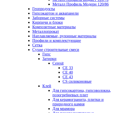
Металл Профиль Модерн 120/86
Геопродукты
Гипсокартон и аквапанели
Заборные системы
Кирпичи и блоки
Композитные материалы
Металлопрокат
Наплавляемые, рулонные материалы
Профили и комплектующие
Сетка
Сухие строительные смеси
Гипс
Затирки
Ceresit
CE 33
CE 40
CE 43
CS силиконовые
Клей
Для гипсокартона, гипсоволокна,
позогребневых плит
Для керамогранита, плитки и
природного камня
Для мрамора