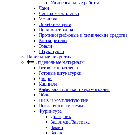
Универсальные работы
Лаки
Лента/скотч/пленка
Морилка
Огнебиозащита
Пена монтажная
Противогрибковые и химические средства
Растворители
Эмали
Штукатурка
Напольные покрытия
Отделочные материалы
Готовые шпатлевки
Готовые штукатурки
Двери
Карнизы
Кафельная плитка и керамогранит
Обои
ПВХ и комплектующие
Потолочные системы
Фурнитура
Доводчик
Задвижка/Завертка
Замки
Засов