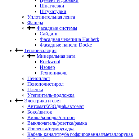
Цемент и добавки
Шпатлевки
Штукатурки
Уплотнительная лента
Фанера
Фасадные системы
Сайдинг
Фасадная черепица Hauberk
Фасадные панели Docke
Теплоизоляция
Минеральная вата
Rockwool
Изовер
Технониколь
Пенопласт
Пенополистирол
Пленка
Утеплитель-подложка
Электрика и свет
Автомат/УЗО/диф.автомат
Бокс/щиток
Вилка/колодка/патрон
Выключатель/розетка/рамка
Изолента/термоусадка
Кабель-канал/труба гофрированная/металлорукав