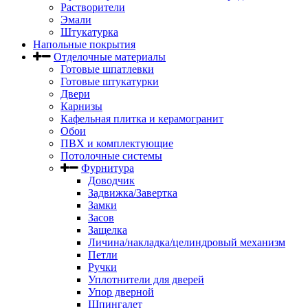
Растворители
Эмали
Штукатурка
Напольные покрытия
Отделочные материалы
Готовые шпатлевки
Готовые штукатурки
Двери
Карнизы
Кафельная плитка и керамогранит
Обои
ПВХ и комплектующие
Потолочные системы
Фурнитура
Доводчик
Задвижка/Завертка
Замки
Засов
Защелка
Личина/накладка/целиндровый механизм
Петли
Ручки
Уплотнители для дверей
Упор дверной
Шпингалет