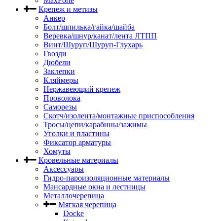
MaxForte
Крепеж и метизы
Анкер
Болт/шпилька/гайка/шайба
Веревка/шнур/канат/лента ЛТПП
Винт/Шуруп/Шуруп-Глухарь
Гвозди
Дюбели
Заклепки
Кляймеры
Нержавеющий крепеж
Проволока
Саморезы
Скотч/изолента/монтажные приспособления
Тросы/цепи/карабины/зажимы
Уголки и пластины
Фиксатор арматуры
Хомуты
Кровельные материалы
Аксессуары
Гидро-пароизоляционные материалы
Мансардные окна и лестницы
Металлочерепица
Мягкая черепица
Docke