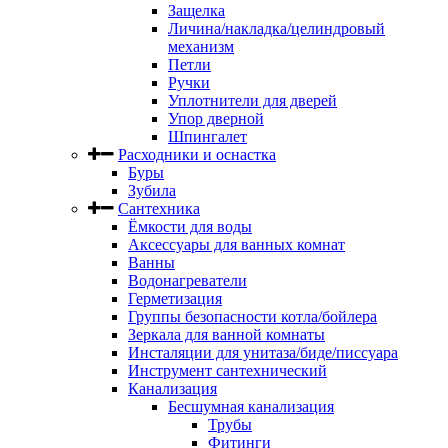
Защелка
Личина/накладка/целиндровый
механизм
Петли
Ручки
Уплотнители для дверей
Упор дверной
Шпингалет
Расходники и оснастка
Буры
Зубила
Сантехника
Ёмкости для воды
Аксессуары для ванных комнат
Ванны
Водонагреватели
Герметизация
Группы безопасности котла/бойлера
Зеркала для ванной комнаты
Инсталяции для унитаза/биде/писсуара
Инструмент сантехнический
Канализация
Бесшумная канализация
Трубы
Фитинги