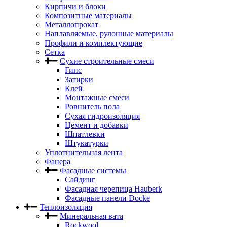
Кирпичи и блоки
Композитные материалы
Металлопрокат
Наплавляемые, рулонные материалы
Профили и комплектующие
Сетка
Сухие строительные смеси
Гипс
Затирки
Клей
Монтажные смеси
Ровнитель пола
Сухая гидроизоляция
Цемент и добавки
Шпатлевки
Штукатурки
Уплотнительная лента
Фанера
Фасадные системы
Сайдинг
Фасадная черепица Hauberk
Фасадные панели Docke
Теплоизоляция
Минеральная вата
Rockwool