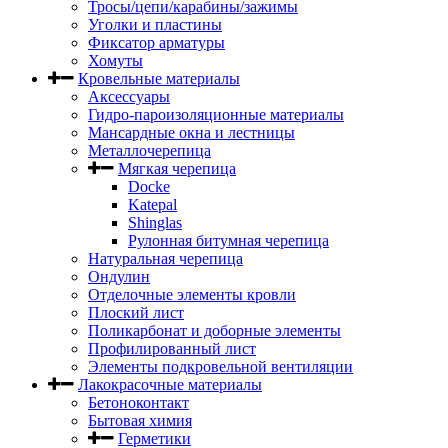
Тросы/цепи/карабины/зажимы
Уголки и пластины
Фиксатор арматуры
Хомуты
Кровельные материалы
Аксессуары
Гидро-пароизоляционные материалы
Мансардные окна и лестницы
Металлочерепица
Мягкая черепица
Docke
Katepal
Shinglas
Рулонная битумная черепица
Натуральная черепица
Ондулин
Отделочные элементы кровли
Плоский лист
Поликарбонат и доборные элементы
Профилированный лист
Элементы подкровельной вентиляции
Лакокрасочные материалы
Бетоноконтакт
Бытовая химия
Герметики