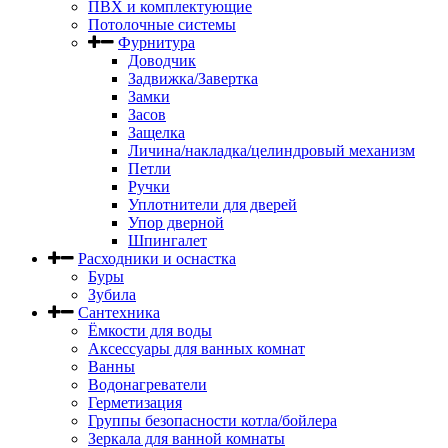
ПВХ и комплектующие
Потолочные системы
Фурнитура
Доводчик
Задвижка/Завертка
Замки
Засов
Защелка
Личина/накладка/целиндровый механизм
Петли
Ручки
Уплотнители для дверей
Упор дверной
Шпингалет
Расходники и оснастка
Буры
Зубила
Сантехника
Ёмкости для воды
Аксессуары для ванных комнат
Ванны
Водонагреватели
Герметизация
Группы безопасности котла/бойлера
Зеркала для ванной комнаты