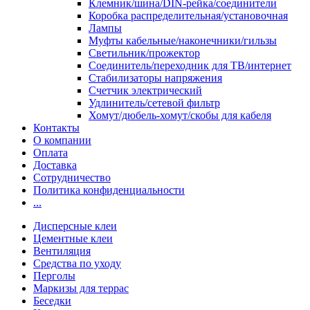
Клемник/шина/DIN-рейка/соединители
Коробка распределительная/установочная
Лампы
Муфты кабельные/наконечники/гильзы
Светильник/прожектор
Соединитель/переходник для ТВ/интернет
Стабилизаторы напряжения
Счетчик электрический
Удлинитель/сетевой фильтр
Хомут/дюбель-хомут/скобы для кабеля
Контакты
О компании
Оплата
Доставка
Сотрудничество
Политика конфиденциальности
...
Дисперсные клеи
Цементные клеи
Вентиляция
Средства по уходу
Перголы
Маркизы для террас
Беседки