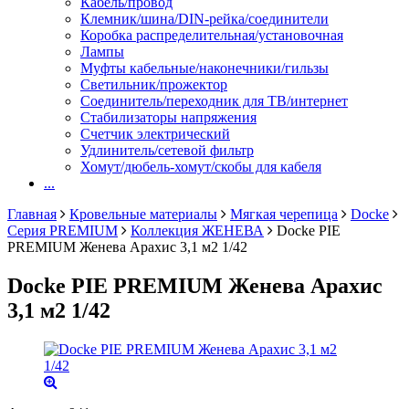
Кабель/провод
Клемник/шина/DIN-рейка/соединители
Коробка распределительная/установочная
Лампы
Муфты кабельные/наконечники/гильзы
Светильник/прожектор
Соединитель/переходник для ТВ/интернет
Стабилизаторы напряжения
Счетчик электрический
Удлинитель/сетевой фильтр
Хомут/дюбель-хомут/скобы для кабеля
...
Главная
Кровельные материалы
Мягкая черепица
Docke
Серия PREMIUM
Коллекция ЖЕНЕВА
Docke PIE
PREMIUM Женева Арахис 3,1 м2 1/42
Docke PIE PREMIUM Женева Арахис
3,1 м2 1/42