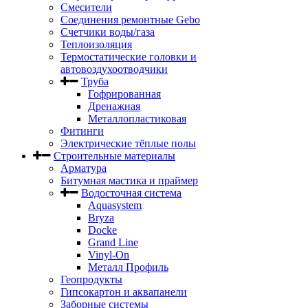
Смесители
Соединения ремонтные Gebo
Счетчики воды/газа
Теплоизоляция
Термостатические головки и
автовоздухоотводчики
Труба
Гофрированная
Дренажная
Металлопластиковая
Фитинги
Электрические тёплые полы
Строительные материалы
Арматура
Битумная мастика и праймер
Водосточная система
Aquasystem
Bryza
Docke
Grand Line
Vinyl-On
Металл Профиль
Геопродукты
Гипсокартон и аквапанели
Заборные системы