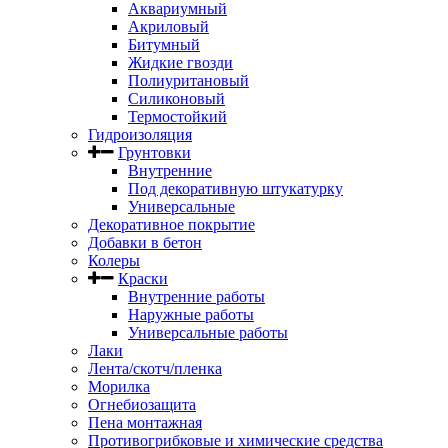
Аквариумный
Акриловый
Битумный
Жидкие гвозди
Полиуритановый
Силиконовый
Термостойкий
Гидроизоляция
Грунтовки
Внутренние
Под декоративную штукатурку
Универсальные
Декоративное покрытие
Добавки в бетон
Колеры
Краски
Внутренние работы
Наружные работы
Универсальные работы
Лаки
Лента/скотч/пленка
Морилка
Огнебиозащита
Пена монтажная
Противогрибковые и химические средства