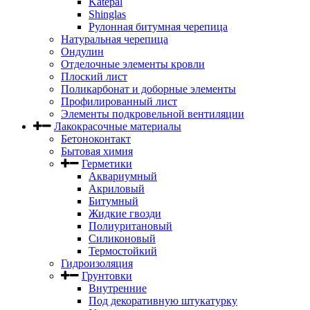
Katepal
Shinglas
Рулонная битумная черепица
Натуральная черепица
Ондулин
Отделочные элементы кровли
Плоский лист
Поликарбонат и доборные элементы
Профилированный лист
Элементы подкровельной вентиляции
Лакокрасочные материалы
Бетоноконтакт
Бытовая химия
Герметики
Аквариумный
Акриловый
Битумный
Жидкие гвозди
Полиуритановый
Силиконовый
Термостойкий
Гидроизоляция
Грунтовки
Внутренние
Под декоративную штукатурку