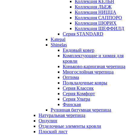
Коллекция КЁЛЬН
Коллекция ЛЬЕЖ
Коллекция НИЦЦА
Коллекция САППОРО
Коллекция ЦЮРИХ
Коллекция ШЕФФИЛД
Серия STANDARD
Katepal
Shinglas
Ендовый ковер
Комплектующие и химия для
кровли
Коньково-карнизная черепица
Многослойная черепица
Оптима
Подкладочные ковры
Серия Классик
Серия Комфорт
Серия Ультра
Финская
Рулонная битумная черепица
Натуральная черепица
Ондулин
Отделочные элементы кровли
Плоский лист