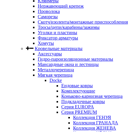
Кляймеры
Нержавеющий крепеж
Проволока
Саморезы
Скотч/изолента/монтажные приспособления
Тросы/цепи/карабины/зажимы
Уголки и пластины
Фиксатор арматуры
Хомуты
Кровельные материалы
Аксессуары
Гидро-пароизоляционные материалы
Мансардные окна и лестницы
Металлочерепица
Мягкая черепица
Docke
Ендовые ковры
Комплектующие
Коньково-карнизная черепица
Подкладочные ковры
Серия EUROPA
Серия PREMIUM
Коллекция ГЕНУЯ
Коллекция ГРАНАДА
Коллекция ЖЕНЕВА