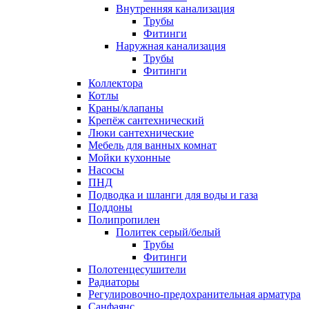
Внутренняя канализация
Трубы
Фитинги
Наружная канализация
Трубы
Фитинги
Коллектора
Котлы
Краны/клапаны
Крепёж сантехнический
Люки сантехнические
Мебель для ванных комнат
Мойки кухонные
Насосы
ПНД
Подводка и шланги для воды и газа
Поддоны
Полипропилен
Политек серый/белый
Трубы
Фитинги
Полотенцесушители
Радиаторы
Регулировочно-предохранительная арматура
Санфаянс