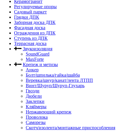
Керамогранит
Регулируемые опоры
Садовый паркет
Грядки ДПК
Заборная доска ДПК
Фасадная доска
Ограждения из ДПК
Ступень из ДПК
Террасная доска
Звукоизоляция
SoundGuard
MaxForte
Крепеж и метизы
Анкер
Болт/шпилька/гайка/шайба
Веревка/шнур/канат/лента ЛТПП
Винт/Шуруп/Шуруп-Глухарь
Гвозди
Дюбели
Заклепки
Кляймеры
Нержавеющий крепеж
Проволока
Саморезы
Скотч/изолента/монтажные приспособления