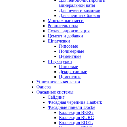
Для пенополистирола и
минеральной ваты
Для печей и каминов
Для ячеистых блоков
Монтажные смеси
Ровнитель пола
Сухая гидроизоляция
Цемент и добавки
Шпатлевки
Гипсовые
Полимерные
Цементные
Штукатурки
Гипсовые
Декоративные
Цементные
Уплотнительная лента
Фанера
Фасадные системы
Сайдинг
Фасадная черепица Hauberk
Фасадные панели Docke
Коллекция BERG
Коллекция BURG
Коллекция EDEL