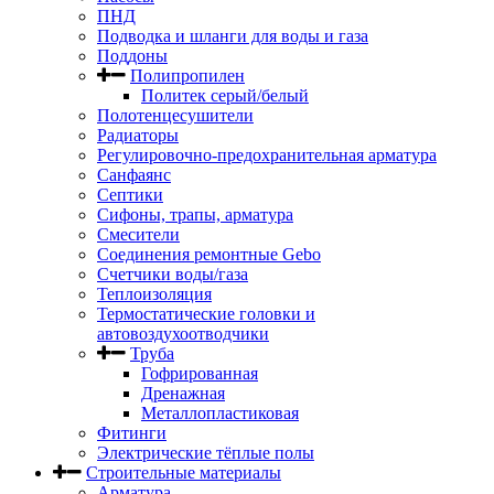
ПНД
Подводка и шланги для воды и газа
Поддоны
Полипропилен
Политек серый/белый
Полотенцесушители
Радиаторы
Регулировочно-предохранительная арматура
Санфаянс
Септики
Сифоны, трапы, арматура
Смесители
Соединения ремонтные Gebo
Счетчики воды/газа
Теплоизоляция
Термостатические головки и
автовоздухоотводчики
Труба
Гофрированная
Дренажная
Металлопластиковая
Фитинги
Электрические тёплые полы
Строительные материалы
Арматура