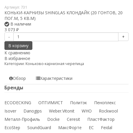
Артикул:
731
КОНЬКИ-КАРНИЗЫ SHINGLAS КЛОНДАЙК (20 ГОНТОВ, 20
ПОГ.М, 5 КВ.М)
В наличии
3 073
₽
-
+
В корзину
К сравнению
В избранное
Категории:
Коньково-карнизная черепица
Обзор
Характеристики
Бренды
ECODECKING
ОПТИМИСТ
Политэк
Пеноплекс
Isover
Danogips
Weber.Vitonit
WHO
Rockwool
Металл-Профиль
Docke
Ceresit
ПластФактор
EcoStep
SoundGuard
МаксФорте
ЕС
Feidal