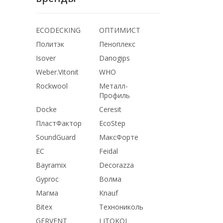
ECODECKING
ОПТИМИСТ
Политэк
Пеноплекс
Isover
Danogips
Weber.Vitonit
WHO
Rockwool
Металл-
Профиль
Docke
Ceresit
ПластФактор
EcoStep
SoundGuard
МаксФорте
ЕС
Feidal
Bayramix
Decorazza
Gyproc
Волма
Магма
Knauf
Bitex
Технониколь
GERVENT
LITOKOL