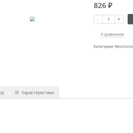
826
₽
-
+
К сравнению
Категории:
Многосло
ор
Характеристики