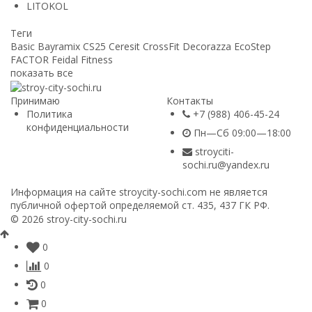
LITOKOL
Теги
Basic
Bayramix
CS25
Ceresit
CrossFit
Decorazza
EcoStep
FACTOR
Feidal
Fitness
показать все
Принимаю
Контакты
Политика
+7 (988) 406-45-24
конфиденциальности
Пн—Сб 09:00—18:00
stroyciti-
sochi.ru@yandex.ru
Информация на сайте stroycity-sochi.com не является
публичной офертой определяемой ст. 435, 437 ГК РФ.
© 2026 stroy-city-sochi.ru
0
0
0
0