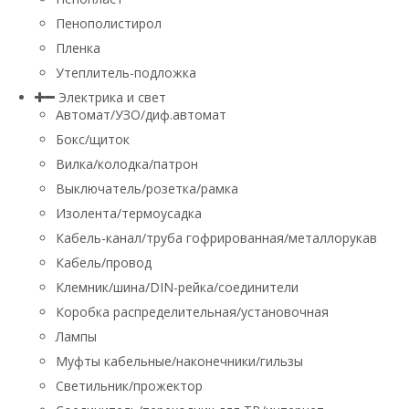
Пенополистирол
Пленка
Утеплитель-подложка
Электрика и свет
Автомат/УЗО/диф.автомат
Бокс/щиток
Вилка/колодка/патрон
Выключатель/розетка/рамка
Изолента/термоусадка
Кабель-канал/труба гофрированная/металлорукав
Кабель/провод
Клемник/шина/DIN-рейка/соединители
Коробка распределительная/установочная
Лампы
Муфты кабельные/наконечники/гильзы
Светильник/прожектор