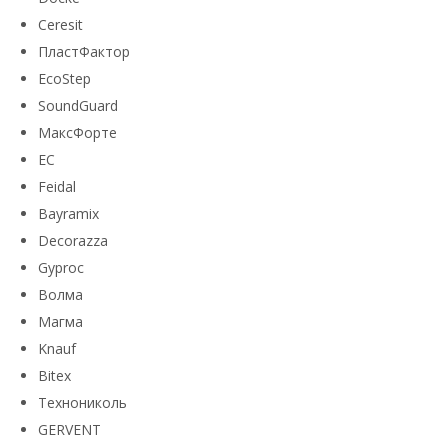
Ceresit
ПластФактор
EcoStep
SoundGuard
МаксФорте
ЕС
Feidal
Bayramix
Decorazza
Gyproc
Волма
Магма
Knauf
Bitex
Технониколь
GERVENT