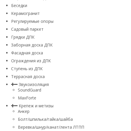
Беседки
Керамогранит
Регулируемые опоры
Садовый паркет
Грядки ДПК
Заборная доска ДПК
Фасадная доска
Ограждения из ДПК
Ступень из ДПК
Террасная доска
Звукоизоляция
SoundGuard
MaxForte
Крепеж и метизы
Анкер
Болт/шпилька/гайка/шайба
Веревка/шнур/канат/лента ЛТПП