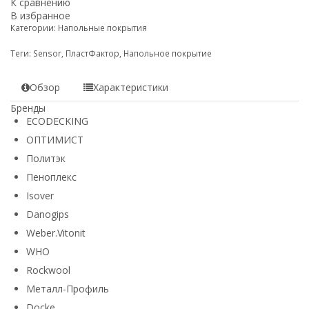
К сравнению
В избранное
Категории:
Напольные покрытия
Теги:
Sensor
,
ПластФактор
,
Напольное покрытие
Обзор
Характеристики
Бренды
ECODECKING
ОПТИМИСТ
Политэк
Пеноплекс
Isover
Danogips
Weber.Vitonit
WHO
Rockwool
Металл-Профиль
Docke