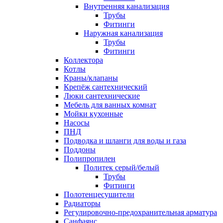
Внутренняя канализация
Трубы
Фитинги
Наружная канализация
Трубы
Фитинги
Коллектора
Котлы
Краны/клапаны
Крепёж сантехнический
Люки сантехнические
Мебель для ванных комнат
Мойки кухонные
Насосы
ПНД
Подводка и шланги для воды и газа
Поддоны
Полипропилен
Политек серый/белый
Трубы
Фитинги
Полотенцесушители
Радиаторы
Регулировочно-предохранительная арматура
Санфаянс