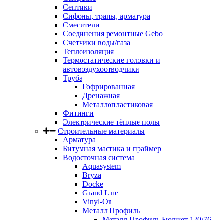
Септики
Сифоны, трапы, арматура
Смесители
Соединения ремонтные Gebo
Счетчики воды/газа
Теплоизоляция
Термостатические головки и
автовоздухоотводчики
Труба
Гофрированная
Дренажная
Металлопластиковая
Фитинги
Электрические тёплые полы
Строительные материалы
Арматура
Битумная мастика и праймер
Водосточная система
Aquasystem
Bryza
Docke
Grand Line
Vinyl-On
Металл Профиль
Металл Профиль Бюджет 120/76