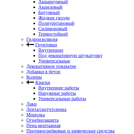
Аквариумный
Акриловый
Битумный
Жидкие гвозди
Полиуритановый
Силиконовый
Термостойкий
Гидроизоляция
Грунтовки
Внутренние
Под декоративную штукатурку
Универсальные
Декоративное покрытие
Добавки в бетон
Колеры
Краски
Внутренние работы
Наружные работы
Универсальные работы
Лаки
Лента/скотч/пленка
Морилка
Огнебиозащита
Пена монтажная
Противогрибковые и химические средства