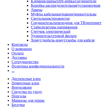
Клемник/шина/DIN-рейка/соединители
Коробка распределительная/установочная
Лампы
Муфты кабельные/наконечники/гильзы
Светильник/прожектор
Соединитель/переходник для ТВ/интернет
Стабилизаторы напряжения
Счетчик электрический
Удлинитель/сетевой фильтр
Хомут/дюбель-хомут/скобы для кабеля
Контакты
О компании
Оплата
Доставка
Сотрудничество
Политика конфиденциальности
...
Дисперсные клеи
Цементные клеи
Вентиляция
Средства по уходу
Перголы
Маркизы для террас
Беседки