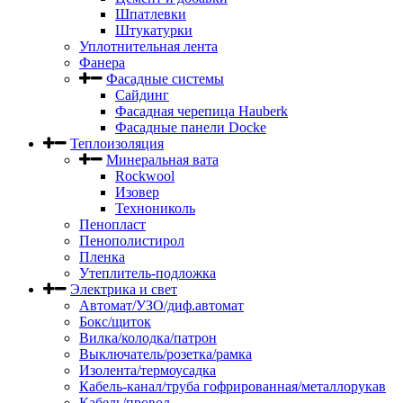
Шпатлевки
Штукатурки
Уплотнительная лента
Фанера
Фасадные системы
Сайдинг
Фасадная черепица Hauberk
Фасадные панели Docke
Теплоизоляция
Минеральная вата
Rockwool
Изовер
Технониколь
Пенопласт
Пенополистирол
Пленка
Утеплитель-подложка
Электрика и свет
Автомат/УЗО/диф.автомат
Бокс/щиток
Вилка/колодка/патрон
Выключатель/розетка/рамка
Изолента/термоусадка
Кабель-канал/труба гофрированная/металлорукав
Кабель/провод