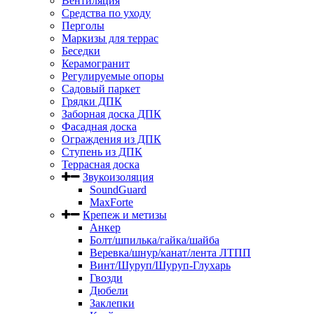
Вентиляция
Средства по уходу
Перголы
Маркизы для террас
Беседки
Керамогранит
Регулируемые опоры
Садовый паркет
Грядки ДПК
Заборная доска ДПК
Фасадная доска
Ограждения из ДПК
Ступень из ДПК
Террасная доска
Звукоизоляция
SoundGuard
MaxForte
Крепеж и метизы
Анкер
Болт/шпилька/гайка/шайба
Веревка/шнур/канат/лента ЛТПП
Винт/Шуруп/Шуруп-Глухарь
Гвозди
Дюбели
Заклепки