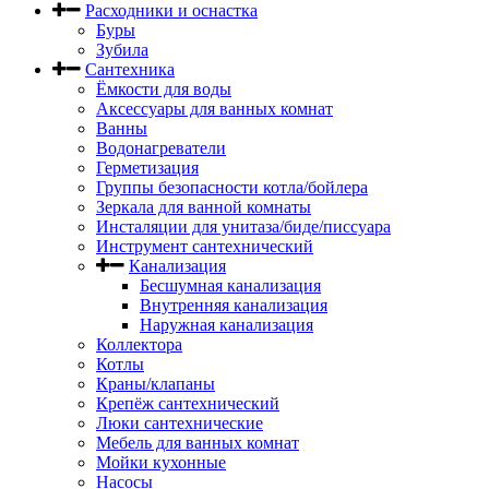
Расходники и оснастка
Буры
Зубила
Сантехника
Ёмкости для воды
Аксессуары для ванных комнат
Ванны
Водонагреватели
Герметизация
Группы безопасности котла/бойлера
Зеркала для ванной комнаты
Инсталяции для унитаза/биде/писсуара
Инструмент сантехнический
Канализация
Бесшумная канализация
Внутренняя канализация
Наружная канализация
Коллектора
Котлы
Краны/клапаны
Крепёж сантехнический
Люки сантехнические
Мебель для ванных комнат
Мойки кухонные
Насосы