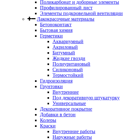
Поликарбонат и доборные элементы
Профилированный лист
Элементы подкровельной вентиляции
Лакокрасочные материалы
Бетоноконтакт
Бытовая химия
Герметики
Аквариумный
Акриловый
Битумный
Жидкие гвозди
Полиуритановый
Силиконовый
Термостойкий
Гидроизоляция
Грунтовки
Внутренние
Под декоративную штукатурку
Универсальные
Декоративное покрытие
Добавки в бетон
Колеры
Краски
Внутренние работы
Наружные работы