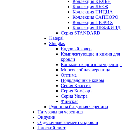
Коллекция КЁЛЬН
Коллекция ЛЬЕЖ
Коллекция НИЦЦА
Коллекция САППОРО
Коллекция ЦЮРИХ
Коллекция ШЕФФИЛД
Серия STANDARD
Katepal
Shinglas
Ендовый ковер
Комплектующие и химия для
кровли
Коньково-карнизная черепица
Многослойная черепица
Оптима
Подкладочные ковры
Серия Классик
Серия Комфорт
Серия Ультра
Финская
Рулонная битумная черепица
Натуральная черепица
Ондулин
Отделочные элементы кровли
Плоский лист