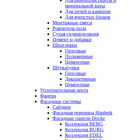
Для пенополистирола и
минеральной ваты
Для печей и каминов
Для ячеистых блоков
Монтажные смеси
Ровнитель пола
Сухая гидроизоляция
Цемент и добавки
Шпатлевки
Гипсовые
Полимерные
Цементные
Штукатурки
Гипсовые
Декоративные
Цементные
Уплотнительная лента
Фанера
Фасадные системы
Сайдинг
Фасадная черепица Hauberk
Фасадные панели Docke
Коллекция BERG
Коллекция BURG
Коллекция EDEL