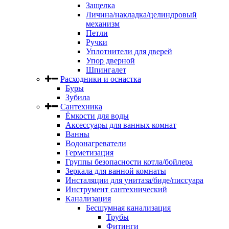
Защелка
Личина/накладка/целиндровый
механизм
Петли
Ручки
Уплотнители для дверей
Упор дверной
Шпингалет
Расходники и оснастка
Буры
Зубила
Сантехника
Ёмкости для воды
Аксессуары для ванных комнат
Ванны
Водонагреватели
Герметизация
Группы безопасности котла/бойлера
Зеркала для ванной комнаты
Инсталяции для унитаза/биде/писсуара
Инструмент сантехнический
Канализация
Бесшумная канализация
Трубы
Фитинги