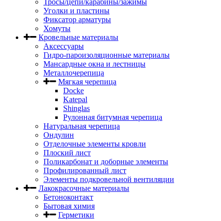
Тросы/цепи/карабины/зажимы
Уголки и пластины
Фиксатор арматуры
Хомуты
Кровельные материалы
Аксессуары
Гидро-пароизоляционные материалы
Мансардные окна и лестницы
Металлочерепица
Мягкая черепица
Docke
Katepal
Shinglas
Рулонная битумная черепица
Натуральная черепица
Ондулин
Отделочные элементы кровли
Плоский лист
Поликарбонат и доборные элементы
Профилированный лист
Элементы подкровельной вентиляции
Лакокрасочные материалы
Бетоноконтакт
Бытовая химия
Герметики