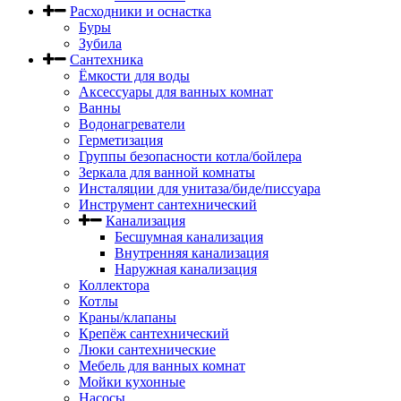
Расходники и оснастка
Буры
Зубила
Сантехника
Ёмкости для воды
Аксессуары для ванных комнат
Ванны
Водонагреватели
Герметизация
Группы безопасности котла/бойлера
Зеркала для ванной комнаты
Инсталяции для унитаза/биде/писсуара
Инструмент сантехнический
Канализация
Бесшумная канализация
Внутренняя канализация
Наружная канализация
Коллектора
Котлы
Краны/клапаны
Крепёж сантехнический
Люки сантехнические
Мебель для ванных комнат
Мойки кухонные
Насосы