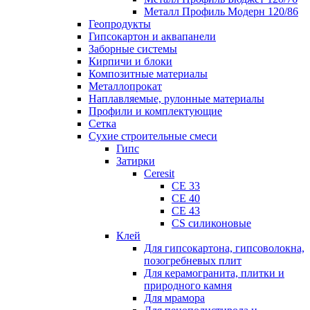
Металл Профиль Модерн 120/86
Геопродукты
Гипсокартон и аквапанели
Заборные системы
Кирпичи и блоки
Композитные материалы
Металлопрокат
Наплавляемые, рулонные материалы
Профили и комплектующие
Сетка
Сухие строительные смеси
Гипс
Затирки
Ceresit
CE 33
CE 40
CE 43
CS силиконовые
Клей
Для гипсокартона, гипсоволокна,
позогребневых плит
Для керамогранита, плитки и
природного камня
Для мрамора