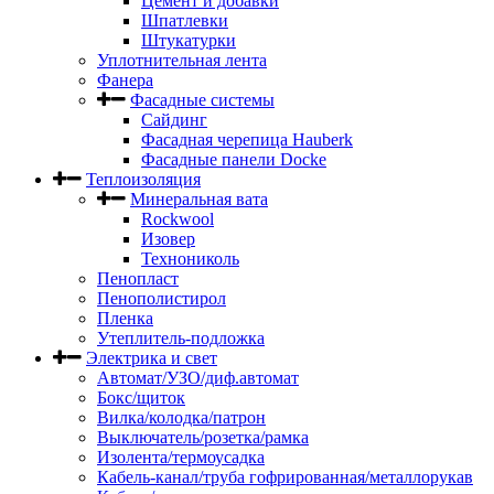
Цемент и добавки
Шпатлевки
Штукатурки
Уплотнительная лента
Фанера
Фасадные системы
Сайдинг
Фасадная черепица Hauberk
Фасадные панели Docke
Теплоизоляция
Минеральная вата
Rockwool
Изовер
Технониколь
Пенопласт
Пенополистирол
Пленка
Утеплитель-подложка
Электрика и свет
Автомат/УЗО/диф.автомат
Бокс/щиток
Вилка/колодка/патрон
Выключатель/розетка/рамка
Изолента/термоусадка
Кабель-канал/труба гофрированная/металлорукав