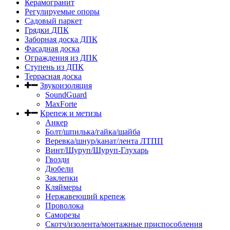
Керамогранит
Регулируемые опоры
Садовый паркет
Грядки ДПК
Заборная доска ДПК
Фасадная доска
Ограждения из ДПК
Ступень из ДПК
Террасная доска
Звукоизоляция
SoundGuard
MaxForte
Крепеж и метизы
Анкер
Болт/шпилька/гайка/шайба
Веревка/шнур/канат/лента ЛТПП
Винт/Шуруп/Шуруп-Глухарь
Гвозди
Дюбели
Заклепки
Кляймеры
Нержавеющий крепеж
Проволока
Саморезы
Скотч/изолента/монтажные приспособления