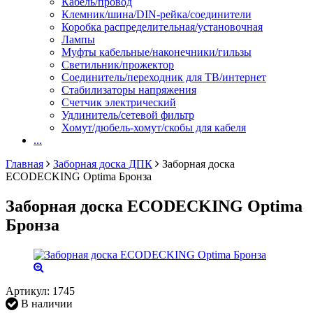
Кабель/провод
Клемник/шина/DIN-рейка/соединители
Коробка распределительная/установочная
Лампы
Муфты кабельные/наконечники/гильзы
Светильник/прожектор
Соединитель/переходник для ТВ/интернет
Стабилизаторы напряжения
Счетчик электрический
Удлинитель/сетевой фильтр
Хомут/дюбель-хомут/скобы для кабеля
...
Главная
Заборная доска ДПК
Заборная доска
ECODECKING Optima Бронза
Заборная доска ECODECKING Optima
Бронза
Артикул:
1745
В наличии