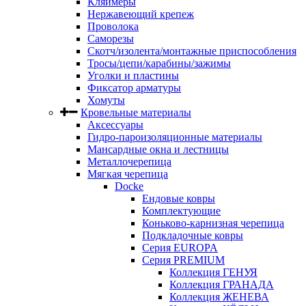
Кляймеры
Нержавеющий крепеж
Проволока
Саморезы
Скотч/изолента/монтажные приспособления
Тросы/цепи/карабины/зажимы
Уголки и пластины
Фиксатор арматуры
Хомуты
Кровельные материалы
Аксессуары
Гидро-пароизоляционные материалы
Мансардные окна и лестницы
Металлочерепица
Мягкая черепица
Docke
Ендовые ковры
Комплектующие
Коньково-карнизная черепица
Подкладочные ковры
Серия EUROPA
Серия PREMIUM
Коллекция ГЕНУЯ
Коллекция ГРАНАДА
Коллекция ЖЕНЕВА