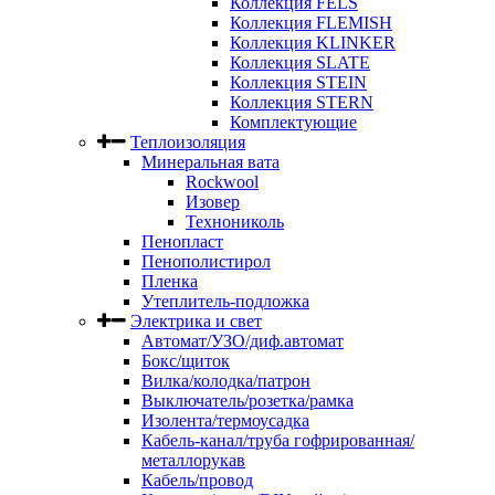
Коллекция FELS
Коллекция FLEMISH
Коллекция KLINKER
Коллекция SLATE
Коллекция STEIN
Коллекция STERN
Комплектующие
Теплоизоляция
Минеральная вата
Rockwool
Изовер
Технониколь
Пенопласт
Пенополистирол
Пленка
Утеплитель-подложка
Электрика и свет
Автомат/УЗО/диф.автомат
Бокс/щиток
Вилка/колодка/патрон
Выключатель/розетка/рамка
Изолента/термоусадка
Кабель-канал/труба гофрированная/
металлорукав
Кабель/провод