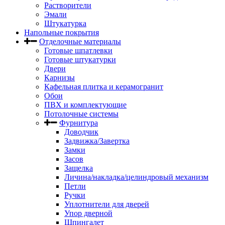
Растворители
Эмали
Штукатурка
Напольные покрытия
Отделочные материалы
Готовые шпатлевки
Готовые штукатурки
Двери
Карнизы
Кафельная плитка и керамогранит
Обои
ПВХ и комплектующие
Потолочные системы
Фурнитура
Доводчик
Задвижка/Завертка
Замки
Засов
Защелка
Личина/накладка/целиндровый механизм
Петли
Ручки
Уплотнители для дверей
Упор дверной
Шпингалет