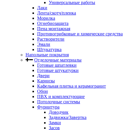
Универсальные работы
Лаки
Лента/скотч/пленка
Морилка
Огнебиозащита
Пена монтажная
Противогрибковые и химические средства
Растворители
Эмали
Штукатурка
Напольные покрытия
Отделочные материалы
Готовые шпатлевки
Готовые штукатурки
Двери
Карнизы
Кафельная плитка и керамогранит
Обои
ПВХ и комплектующие
Потолочные системы
Фурнитура
Доводчик
Задвижка/Завертка
Замки
Засов