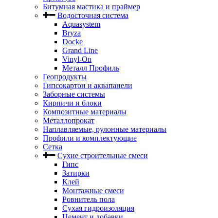
Битумная мастика и праймер
Водосточная система
Aquasystem
Bryza
Docke
Grand Line
Vinyl-On
Металл Профиль
Геопродукты
Гипсокартон и аквапанели
Заборные системы
Кирпичи и блоки
Композитные материалы
Металлопрокат
Наплавляемые, рулонные материалы
Профили и комплектующие
Сетка
Сухие строительные смеси
Гипс
Затирки
Клей
Монтажные смеси
Ровнитель пола
Сухая гидроизоляция
Цемент и добавки