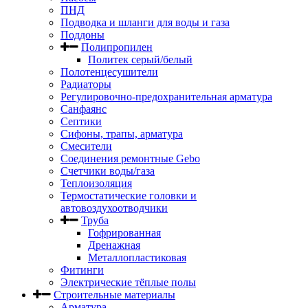
ПНД
Подводка и шланги для воды и газа
Поддоны
Полипропилен
Политек серый/белый
Полотенцесушители
Радиаторы
Регулировочно-предохранительная арматура
Санфаянс
Септики
Сифоны, трапы, арматура
Смесители
Соединения ремонтные Gebo
Счетчики воды/газа
Теплоизоляция
Термостатические головки и
автовоздухоотводчики
Труба
Гофрированная
Дренажная
Металлопластиковая
Фитинги
Электрические тёплые полы
Строительные материалы
Арматура