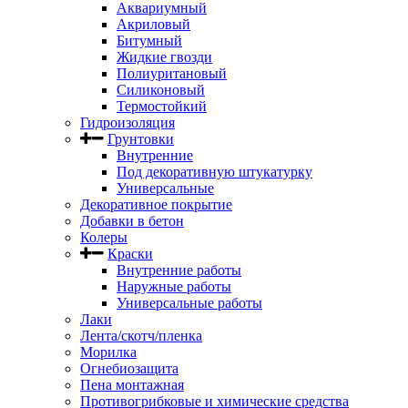
Аквариумный
Акриловый
Битумный
Жидкие гвозди
Полиуритановый
Силиконовый
Термостойкий
Гидроизоляция
Грунтовки
Внутренние
Под декоративную штукатурку
Универсальные
Декоративное покрытие
Добавки в бетон
Колеры
Краски
Внутренние работы
Наружные работы
Универсальные работы
Лаки
Лента/скотч/пленка
Морилка
Огнебиозащита
Пена монтажная
Противогрибковые и химические средства