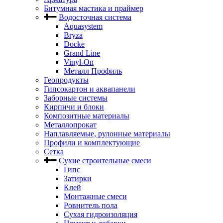
Битумная мастика и праймер
Водосточная система
Aquasystem
Bryza
Docke
Grand Line
Vinyl-On
Металл Профиль
Геопродукты
Гипсокартон и аквапанели
Заборные системы
Кирпичи и блоки
Композитные материалы
Металлопрокат
Наплавляемые, рулонные материалы
Профили и комплектующие
Сетка
Сухие строительные смеси
Гипс
Затирки
Клей
Монтажные смеси
Ровнитель пола
Сухая гидроизоляция