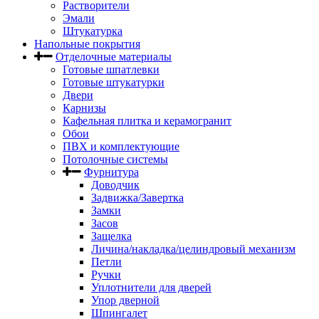
Растворители
Эмали
Штукатурка
Напольные покрытия
Отделочные материалы
Готовые шпатлевки
Готовые штукатурки
Двери
Карнизы
Кафельная плитка и керамогранит
Обои
ПВХ и комплектующие
Потолочные системы
Фурнитура
Доводчик
Задвижка/Завертка
Замки
Засов
Защелка
Личина/накладка/целиндровый механизм
Петли
Ручки
Уплотнители для дверей
Упор дверной
Шпингалет