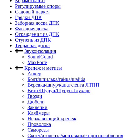
Керамогранит
Регулируемые опоры
Садовый паркет
Грядки ДПК
Заборная доска ДПК
Фасадная доска
Ограждения из ДПК
Ступень из ДПК
Террасная доска
Звукоизоляция
SoundGuard
MaxForte
Крепеж и метизы
Анкер
Болт/шпилька/гайка/шайба
Веревка/шнур/канат/лента ЛТПП
Винт/Шуруп/Шуруп-Глухарь
Гвозди
Дюбели
Заклепки
Кляймеры
Нержавеющий крепеж
Проволока
Саморезы
Скотч/изолента/монтажные приспособления