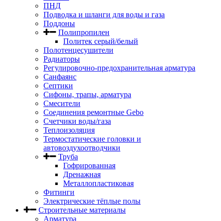
ПНД
Подводка и шланги для воды и газа
Поддоны
Полипропилен
Политек серый/белый
Полотенцесушители
Радиаторы
Регулировочно-предохранительная арматура
Санфаянс
Септики
Сифоны, трапы, арматура
Смесители
Соединения ремонтные Gebo
Счетчики воды/газа
Теплоизоляция
Термостатические головки и
автовоздухоотводчики
Труба
Гофрированная
Дренажная
Металлопластиковая
Фитинги
Электрические тёплые полы
Строительные материалы
Арматура