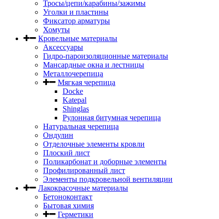
Тросы/цепи/карабины/зажимы
Уголки и пластины
Фиксатор арматуры
Хомуты
Кровельные материалы
Аксессуары
Гидро-пароизоляционные материалы
Мансардные окна и лестницы
Металлочерепица
Мягкая черепица
Docke
Katepal
Shinglas
Рулонная битумная черепица
Натуральная черепица
Ондулин
Отделочные элементы кровли
Плоский лист
Поликарбонат и доборные элементы
Профилированный лист
Элементы подкровельной вентиляции
Лакокрасочные материалы
Бетоноконтакт
Бытовая химия
Герметики