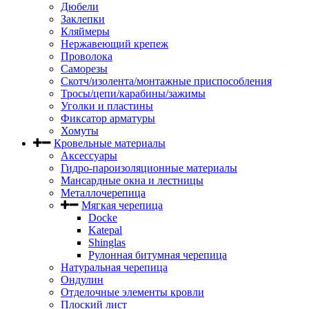
Дюбели
Заклепки
Кляймеры
Нержавеющий крепеж
Проволока
Саморезы
Скотч/изолента/монтажные приспособления
Тросы/цепи/карабины/зажимы
Уголки и пластины
Фиксатор арматуры
Хомуты
Кровельные материалы
Аксессуары
Гидро-пароизоляционные материалы
Мансардные окна и лестницы
Металлочерепица
Мягкая черепица
Docke
Katepal
Shinglas
Рулонная битумная черепица
Натуральная черепица
Ондулин
Отделочные элементы кровли
Плоский лист