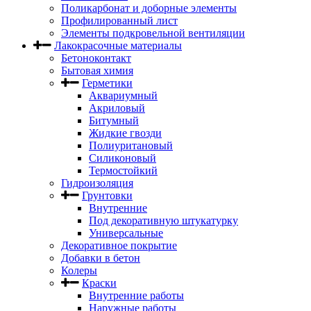
Поликарбонат и доборные элементы
Профилированный лист
Элементы подкровельной вентиляции
Лакокрасочные материалы
Бетоноконтакт
Бытовая химия
Герметики
Аквариумный
Акриловый
Битумный
Жидкие гвозди
Полиуритановый
Силиконовый
Термостойкий
Гидроизоляция
Грунтовки
Внутренние
Под декоративную штукатурку
Универсальные
Декоративное покрытие
Добавки в бетон
Колеры
Краски
Внутренние работы
Наружные работы