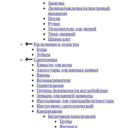
Защелка
Личина/накладка/целиндровый
механизм
Петли
Ручки
Уплотнители для дверей
Упор дверной
Шпингалет
Расходники и оснастка
Буры
Зубила
Сантехника
Ёмкости для воды
Аксессуары для ванных комнат
Ванны
Водонагреватели
Герметизация
Группы безопасности котла/бойлера
Зеркала для ванной комнаты
Инсталяции для унитаза/биде/писсуара
Инструмент сантехнический
Канализация
Бесшумная канализация
Трубы
Фитинги