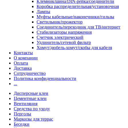
Клемник/шина/DIN-рейка/соединители
Коробка распределительная/установочная
Лампы
Муфты кабельные/наконечники/гильзы
Светильник/прожектор
Соединитель/переходник для ТВ/интернет
Стабилизаторы напряжения
Счетчик электрический
Удлинитель/сетевой фильтр
Хомут/дюбель-хомут/скобы для кабеля
Контакты
О компании
Оплата
Доставка
Сотрудничество
Политика конфиденциальности
...
Дисперсные клеи
Цементные клеи
Вентиляция
Средства по уходу
Перголы
Маркизы для террас
Беседки