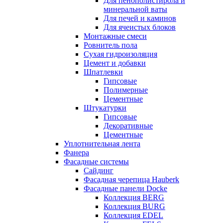
Для пенополистирола и
минеральной ваты
Для печей и каминов
Для ячеистых блоков
Монтажные смеси
Ровнитель пола
Сухая гидроизоляция
Цемент и добавки
Шпатлевки
Гипсовые
Полимерные
Цементные
Штукатурки
Гипсовые
Декоративные
Цементные
Уплотнительная лента
Фанера
Фасадные системы
Сайдинг
Фасадная черепица Hauberk
Фасадные панели Docke
Коллекция BERG
Коллекция BURG
Коллекция EDEL