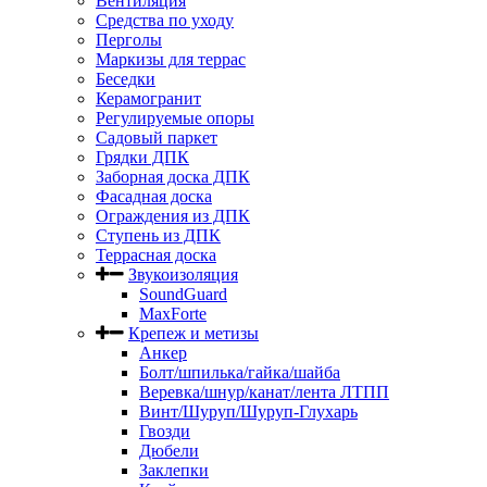
Вентиляция
Средства по уходу
Перголы
Маркизы для террас
Беседки
Керамогранит
Регулируемые опоры
Садовый паркет
Грядки ДПК
Заборная доска ДПК
Фасадная доска
Ограждения из ДПК
Ступень из ДПК
Террасная доска
Звукоизоляция
SoundGuard
MaxForte
Крепеж и метизы
Анкер
Болт/шпилька/гайка/шайба
Веревка/шнур/канат/лента ЛТПП
Винт/Шуруп/Шуруп-Глухарь
Гвозди
Дюбели
Заклепки