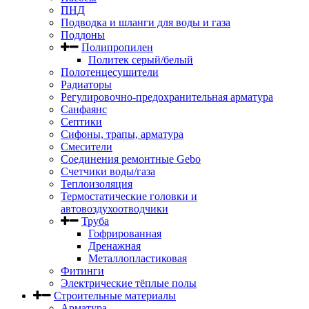
ПНД
Подводка и шланги для воды и газа
Поддоны
Полипропилен
Политек серый/белый
Полотенцесушители
Радиаторы
Регулировочно-предохранительная арматура
Санфаянс
Септики
Сифоны, трапы, арматура
Смесители
Соединения ремонтные Gebo
Счетчики воды/газа
Теплоизоляция
Термостатические головки и
автовоздухоотводчики
Труба
Гофрированная
Дренажная
Металлопластиковая
Фитинги
Электрические тёплые полы
Строительные материалы
Арматура