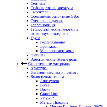
Септики
Сифоны, трапы, арматура
Смесители
Соединения ремонтные Gebo
Счетчики воды/газа
Теплоизоляция
Термостатические головки и
автовоздухоотводчики
Труба
Гофрированная
Дренажная
Металлопластиковая
Фитинги
Электрические тёплые полы
Строительные материалы
Арматура
Битумная мастика и праймер
Водосточная система
Aquasystem
Bryza
Docke
Grand Line
Vinyl-On
Металл Профиль
Металл Профиль Бюджет 120/76