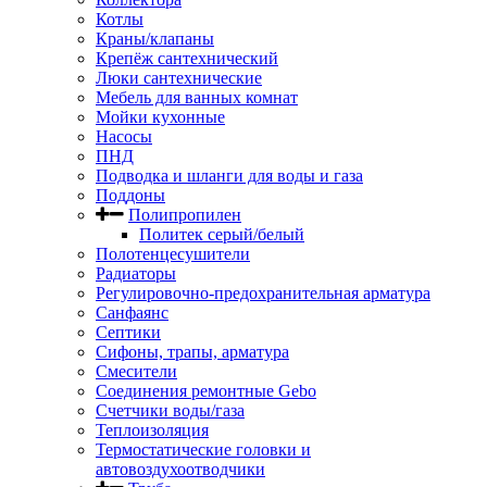
Котлы
Краны/клапаны
Крепёж сантехнический
Люки сантехнические
Мебель для ванных комнат
Мойки кухонные
Насосы
ПНД
Подводка и шланги для воды и газа
Поддоны
Полипропилен
Политек серый/белый
Полотенцесушители
Радиаторы
Регулировочно-предохранительная арматура
Санфаянс
Септики
Сифоны, трапы, арматура
Смесители
Соединения ремонтные Gebo
Счетчики воды/газа
Теплоизоляция
Термостатические головки и
автовоздухоотводчики