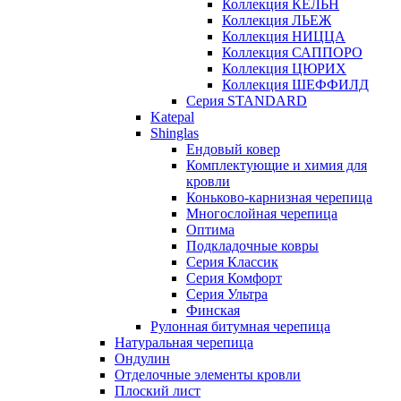
Коллекция КЁЛЬН
Коллекция ЛЬЕЖ
Коллекция НИЦЦА
Коллекция САППОРО
Коллекция ЦЮРИХ
Коллекция ШЕФФИЛД
Серия STANDARD
Katepal
Shinglas
Ендовый ковер
Комплектующие и химия для
кровли
Коньково-карнизная черепица
Многослойная черепица
Оптима
Подкладочные ковры
Серия Классик
Серия Комфорт
Серия Ультра
Финская
Рулонная битумная черепица
Натуральная черепица
Ондулин
Отделочные элементы кровли
Плоский лист