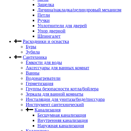
Защелка
Личина/накладка/целиндровый механизм
Петли
Ручки
Уплотнители для дверей
Упор дверной
Шпингалет
Расходники и оснастка
Буры
Зубила
Сантехника
Ёмкости для воды
Аксессуары для ванных комнат
Ванны
Водонагреватели
Герметизация
Группы безопасности котла/бойлера
Зеркала для ванной комнаты
Инсталяции для унитаза/биде/писсуара
Инструмент сантехнический
Канализация
Бесшумная канализация
Внутренняя канализация
Наружная канализация
Коллектора