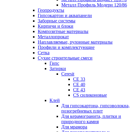
Металл Профиль Модерн 120/86
Геопродукты
Гипсокартон и аквапанели
Заборные системы
Кирпичи и блоки
Композитные материалы
Металлопрокат
Наплавляемые, рулонные материалы
Профили и комплектующие
Сетка
Сухие строительные смеси
Гипс
Затирки
Ceresit
CE 33
CE 40
CE 43
CS силиконовые
Клей
Для гипсокартона, гипсоволокна,
позогребневых плит
Для керамогранита, плитки и
природного камня
Для мрамора