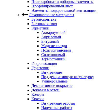
Поликарбонат и доборные элементы
Профилированный лист
Элементы подкровельной вентиляции
Лакокрасочные материалы
Бетоноконтакт
Бытовая химия
Герметики
Аквариумный
Акриловый
Битумный
Жидкие гвозди
Полиуритановый
Силиконовый
Термостойкий
Гидроизоляция
Грунтовки
Внутренние
Под декоративную штукатурку
Универсальные
Декоративное покрытие
Добавки в бетон
Колеры
Краски
Внутренние работы
Наружные работы