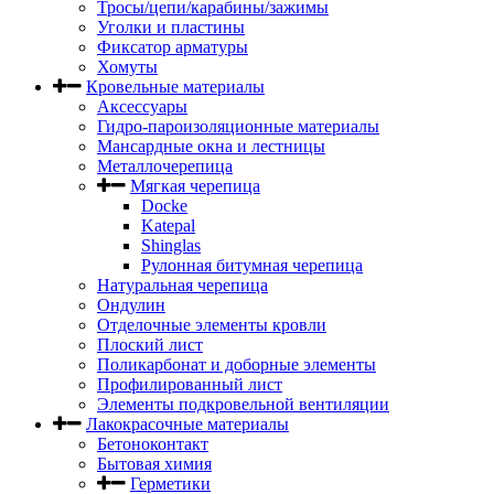
Тросы/цепи/карабины/зажимы
Уголки и пластины
Фиксатор арматуры
Хомуты
Кровельные материалы
Аксессуары
Гидро-пароизоляционные материалы
Мансардные окна и лестницы
Металлочерепица
Мягкая черепица
Docke
Katepal
Shinglas
Рулонная битумная черепица
Натуральная черепица
Ондулин
Отделочные элементы кровли
Плоский лист
Поликарбонат и доборные элементы
Профилированный лист
Элементы подкровельной вентиляции
Лакокрасочные материалы
Бетоноконтакт
Бытовая химия
Герметики