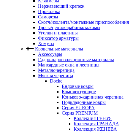
Кляймеры
Нержавеющий крепеж
Проволока
Саморезы
Скотч/изолента/монтажные приспособления
Тросы/цепи/карабины/зажимы
Уголки и пластины
Фиксатор арматуры
Хомуты
Кровельные материалы
Аксессуары
Гидро-пароизоляционные материалы
Мансардные окна и лестницы
Металлочерепица
Мягкая черепица
Docke
Ендовые ковры
Комплектующие
Коньково-карнизная черепица
Подкладочные ковры
Серия EUROPA
Серия PREMIUM
Коллекция ГЕНУЯ
Коллекция ГРАНАДА
Коллекция ЖЕНЕВА