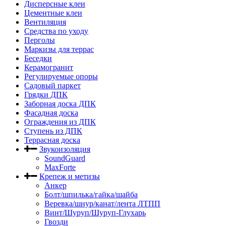
Дисперсные клеи
Цементные клеи
Вентиляция
Средства по уходу
Перголы
Маркизы для террас
Беседки
Керамогранит
Регулируемые опоры
Садовый паркет
Грядки ДПК
Заборная доска ДПК
Фасадная доска
Ограждения из ДПК
Ступень из ДПК
Террасная доска
Звукоизоляция
SoundGuard
MaxForte
Крепеж и метизы
Анкер
Болт/шпилька/гайка/шайба
Веревка/шнур/канат/лента ЛТПП
Винт/Шуруп/Шуруп-Глухарь
Гвозди