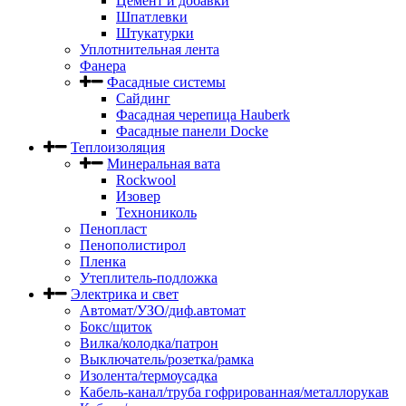
Цемент и добавки
Шпатлевки
Штукатурки
Уплотнительная лента
Фанера
Фасадные системы
Сайдинг
Фасадная черепица Hauberk
Фасадные панели Docke
Теплоизоляция
Минеральная вата
Rockwool
Изовер
Технониколь
Пенопласт
Пенополистирол
Пленка
Утеплитель-подложка
Электрика и свет
Автомат/УЗО/диф.автомат
Бокс/щиток
Вилка/колодка/патрон
Выключатель/розетка/рамка
Изолента/термоусадка
Кабель-канал/труба гофрированная/металлорукав