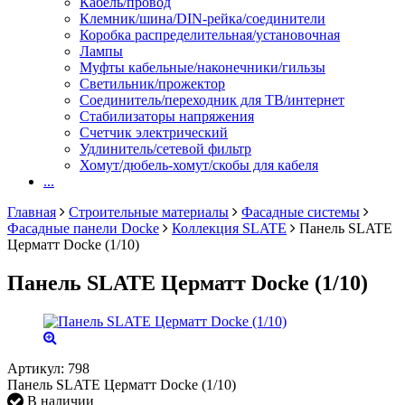
Кабель/провод
Клемник/шина/DIN-рейка/соединители
Коробка распределительная/установочная
Лампы
Муфты кабельные/наконечники/гильзы
Светильник/прожектор
Соединитель/переходник для ТВ/интернет
Стабилизаторы напряжения
Счетчик электрический
Удлинитель/сетевой фильтр
Хомут/дюбель-хомут/скобы для кабеля
...
Главная
Строительные материалы
Фасадные системы
Фасадные панели Docke
Коллекция SLATE
Панель SLATE
Церматт Docke (1/10)
Панель SLATE Церматт Docke (1/10)
Артикул:
798
Панель SLATE Церматт Docke (1/10)
В наличии