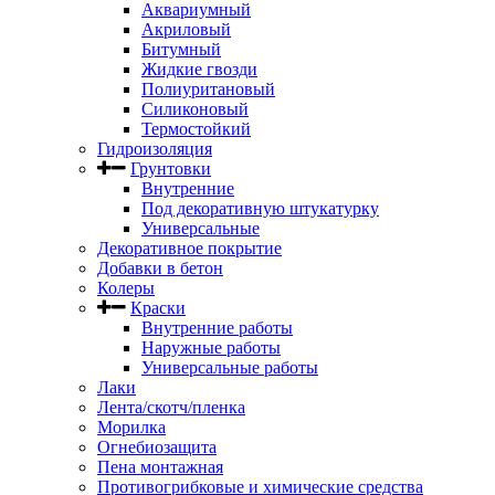
Аквариумный
Акриловый
Битумный
Жидкие гвозди
Полиуритановый
Силиконовый
Термостойкий
Гидроизоляция
Грунтовки
Внутренние
Под декоративную штукатурку
Универсальные
Декоративное покрытие
Добавки в бетон
Колеры
Краски
Внутренние работы
Наружные работы
Универсальные работы
Лаки
Лента/скотч/пленка
Морилка
Огнебиозащита
Пена монтажная
Противогрибковые и химические средства