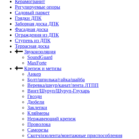
Керамогранит
Регулируемые опоры
Садовый паркет
Грядки ДПК
Заборная доска ДПК
Фасадная доска
Ограждения из ДПК
Ступень из ДПК
Террасная доска
Звукоизоляция
SoundGuard
MaxForte
Крепеж и метизы
Анкер
Болт/шпилька/гайка/шайба
Веревка/шнур/канат/лента ЛТПП
Винт/Шуруп/Шуруп-Глухарь
Гвозди
Дюбели
Заклепки
Кляймеры
Нержавеющий крепеж
Проволока
Саморезы
Скотч/изолента/монтажные приспособления