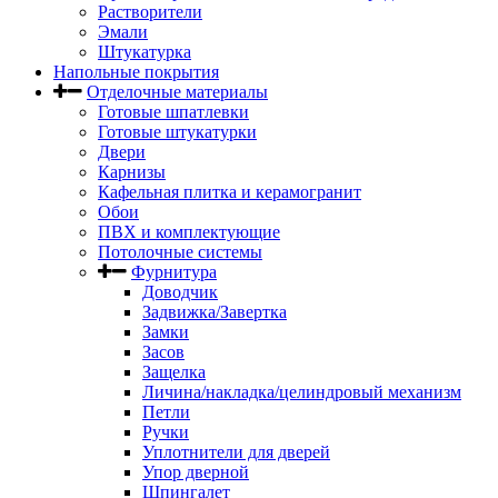
Растворители
Эмали
Штукатурка
Напольные покрытия
Отделочные материалы
Готовые шпатлевки
Готовые штукатурки
Двери
Карнизы
Кафельная плитка и керамогранит
Обои
ПВХ и комплектующие
Потолочные системы
Фурнитура
Доводчик
Задвижка/Завертка
Замки
Засов
Защелка
Личина/накладка/целиндровый механизм
Петли
Ручки
Уплотнители для дверей
Упор дверной
Шпингалет