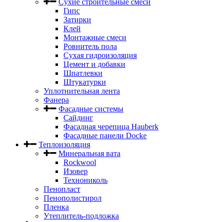
Сухие строительные смеси
Гипс
Затирки
Клей
Монтажные смеси
Ровнитель пола
Сухая гидроизоляция
Цемент и добавки
Шпатлевки
Штукатурки
Уплотнительная лента
Фанера
Фасадные системы
Сайдинг
Фасадная черепица Hauberk
Фасадные панели Docke
Теплоизоляция
Минеральная вата
Rockwool
Изовер
Технониколь
Пенопласт
Пенополистирол
Пленка
Утеплитель-подложка