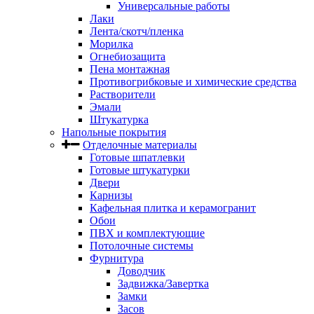
Универсальные работы
Лаки
Лента/скотч/пленка
Морилка
Огнебиозащита
Пена монтажная
Противогрибковые и химические средства
Растворители
Эмали
Штукатурка
Напольные покрытия
Отделочные материалы
Готовые шпатлевки
Готовые штукатурки
Двери
Карнизы
Кафельная плитка и керамогранит
Обои
ПВХ и комплектующие
Потолочные системы
Фурнитура
Доводчик
Задвижка/Завертка
Замки
Засов