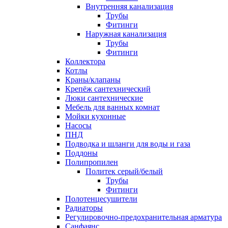
Внутренняя канализация
Трубы
Фитинги
Наружная канализация
Трубы
Фитинги
Коллектора
Котлы
Краны/клапаны
Крепёж сантехнический
Люки сантехнические
Мебель для ванных комнат
Мойки кухонные
Насосы
ПНД
Подводка и шланги для воды и газа
Поддоны
Полипропилен
Политек серый/белый
Трубы
Фитинги
Полотенцесушители
Радиаторы
Регулировочно-предохранительная арматура
Санфаянс