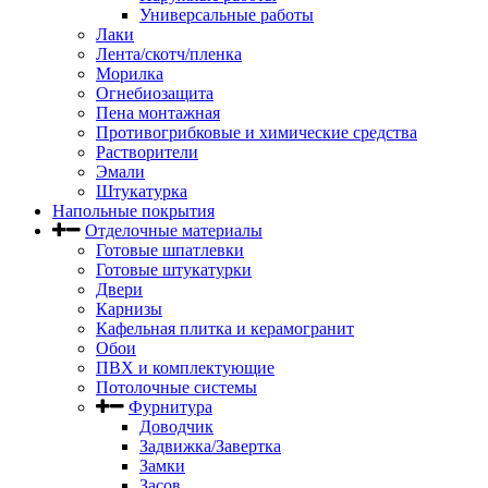
Универсальные работы
Лаки
Лента/скотч/пленка
Морилка
Огнебиозащита
Пена монтажная
Противогрибковые и химические средства
Растворители
Эмали
Штукатурка
Напольные покрытия
Отделочные материалы
Готовые шпатлевки
Готовые штукатурки
Двери
Карнизы
Кафельная плитка и керамогранит
Обои
ПВХ и комплектующие
Потолочные системы
Фурнитура
Доводчик
Задвижка/Завертка
Замки
Засов