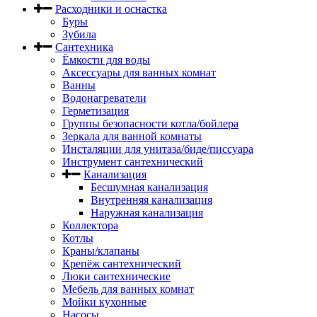
Расходники и оснастка
Буры
Зубила
Сантехника
Ёмкости для воды
Аксессуары для ванных комнат
Ванны
Водонагреватели
Герметизация
Группы безопасности котла/бойлера
Зеркала для ванной комнаты
Инсталяции для унитаза/биде/писсуара
Инструмент сантехнический
Канализация
Бесшумная канализация
Внутренняя канализация
Наружная канализация
Коллектора
Котлы
Краны/клапаны
Крепёж сантехнический
Люки сантехнические
Мебель для ванных комнат
Мойки кухонные
Насосы