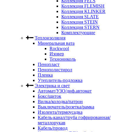
Коллекция FELS
Коллекция FLEMISH
Коллекция KLINKER
Коллекция SLATE
Коллекция STEIN
Коллекция STERN
Комплектующие
Теплоизоляция
Минеральная вата
Rockwool
Изовер
Технониколь
Пенопласт
Пенополистирол
Пленка
Утеплитель-подложка
Электрика и свет
Автомат/УЗО/диф.автомат
Бокс/щиток
Вилка/колодка/патрон
Выключатель/розетка/рамка
Изолента/термоусадка
Кабель-канал/труба гофрированная/
металлорукав
Кабель/провод