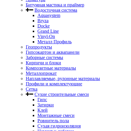
Битумная мастика и праймер
Водосточная система
Aquasystem
Bryza
Docke
Grand Line
Vinyl-On
Металл Профиль
Геопродукты
Гипсокартон и аквапанели
Заборные системы
Кирпичи и блоки
Композитные материалы
Металлопрокат
Наплавляемые, рулонные материалы
Профили и комплектующие
Сетка
Сухие строительные смеси
Гипс
Затирки
Клей
Монтажные смеси
Ровнитель пола
Сухая гидроизоляция