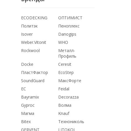
ECODECKING
ОПТИМИСТ
Политэк
Пеноплекс
Isover
Danogips
Weber.Vitonit
WHO
Rockwool
Металл-
Профиль
Docke
Ceresit
ПластФактор
EcoStep
SoundGuard
МаксФорте
ЕС
Feidal
Bayramix
Decorazza
Gyproc
Волма
Магма
Knauf
Bitex
Технониколь
GERVENT
LITOKOL