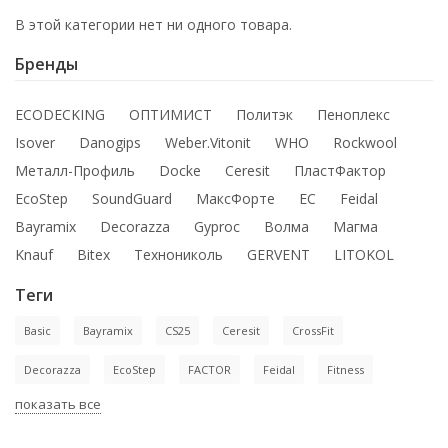
В этой категории нет ни одного товара.
Бренды
ECODECKING
ОПТИМИСТ
Политэк
Пеноплекс
Isover
Danogips
Weber.Vitonit
WHO
Rockwool
Металл-Профиль
Docke
Ceresit
ПластФактор
EcoStep
SoundGuard
МаксФорте
ЕС
Feidal
Bayramix
Decorazza
Gyproc
Волма
Магма
Knauf
Bitex
Технониколь
GERVENT
LITOKOL
Теги
Basic
Bayramix
CS25
Ceresit
CrossFit
Decorazza
EcoStep
FACTOR
Feidal
Fitness
показать все