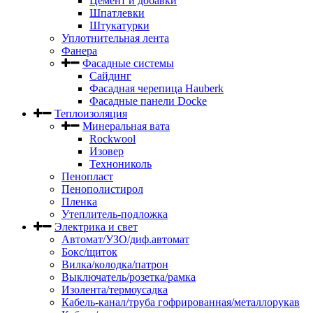
Цемент и добавки
Шпатлевки
Штукатурки
Уплотнительная лента
Фанера
Фасадные системы
Сайдинг
Фасадная черепица Hauberk
Фасадные панели Docke
Теплоизоляция
Минеральная вата
Rockwool
Изовер
Технониколь
Пенопласт
Пенополистирол
Пленка
Утеплитель-подложка
Электрика и свет
Автомат/УЗО/диф.автомат
Бокс/щиток
Вилка/колодка/патрон
Выключатель/розетка/рамка
Изолента/термоусадка
Кабель-канал/труба гофрированная/металлорукав