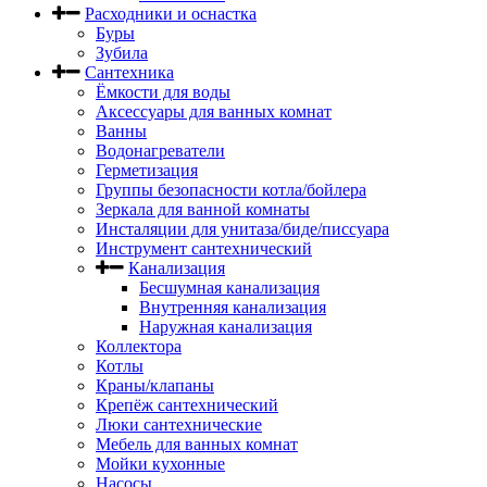
Расходники и оснастка
Буры
Зубила
Сантехника
Ёмкости для воды
Аксессуары для ванных комнат
Ванны
Водонагреватели
Герметизация
Группы безопасности котла/бойлера
Зеркала для ванной комнаты
Инсталяции для унитаза/биде/писсуара
Инструмент сантехнический
Канализация
Бесшумная канализация
Внутренняя канализация
Наружная канализация
Коллектора
Котлы
Краны/клапаны
Крепёж сантехнический
Люки сантехнические
Мебель для ванных комнат
Мойки кухонные
Насосы