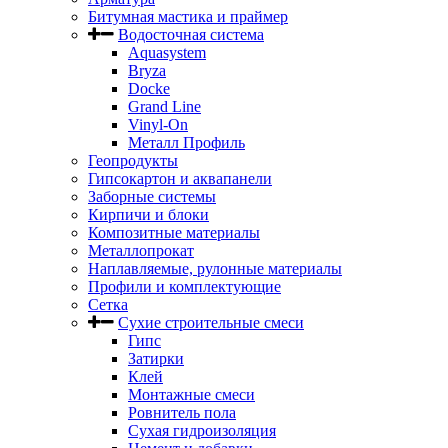
Битумная мастика и праймер
Водосточная система
Aquasystem
Bryza
Docke
Grand Line
Vinyl-On
Металл Профиль
Геопродукты
Гипсокартон и аквапанели
Заборные системы
Кирпичи и блоки
Композитные материалы
Металлопрокат
Наплавляемые, рулонные материалы
Профили и комплектующие
Сетка
Сухие строительные смеси
Гипс
Затирки
Клей
Монтажные смеси
Ровнитель пола
Сухая гидроизоляция