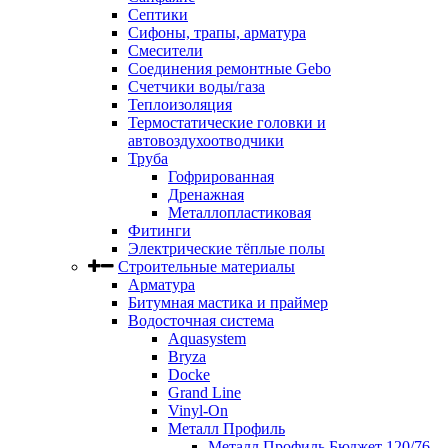
Септики
Сифоны, трапы, арматура
Смесители
Соединения ремонтные Gebo
Счетчики воды/газа
Теплоизоляция
Термостатические головки и
автовоздухоотводчики
Труба
Гофрированная
Дренажная
Металлопластиковая
Фитинги
Электрические тёплые полы
Строительные материалы
Арматура
Битумная мастика и праймер
Водосточная система
Aquasystem
Bryza
Docke
Grand Line
Vinyl-On
Металл Профиль
Металл Профиль Бюджет 120/76