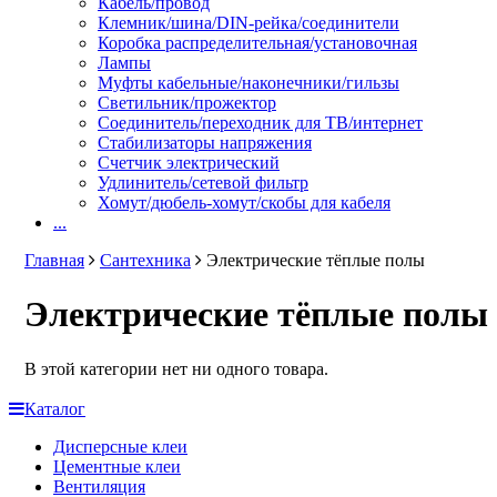
Кабель/провод
Клемник/шина/DIN-рейка/соединители
Коробка распределительная/установочная
Лампы
Муфты кабельные/наконечники/гильзы
Светильник/прожектор
Соединитель/переходник для ТВ/интернет
Стабилизаторы напряжения
Счетчик электрический
Удлинитель/сетевой фильтр
Хомут/дюбель-хомут/скобы для кабеля
...
Главная
Сантехника
Электрические тёплые полы
Электрические тёплые полы
В этой категории нет ни одного товара.
Каталог
Дисперсные клеи
Цементные клеи
Вентиляция