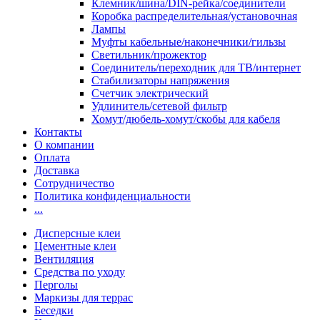
Клемник/шина/DIN-рейка/соединители
Коробка распределительная/установочная
Лампы
Муфты кабельные/наконечники/гильзы
Светильник/прожектор
Соединитель/переходник для ТВ/интернет
Стабилизаторы напряжения
Счетчик электрический
Удлинитель/сетевой фильтр
Хомут/дюбель-хомут/скобы для кабеля
Контакты
О компании
Оплата
Доставка
Сотрудничество
Политика конфиденциальности
...
Дисперсные клеи
Цементные клеи
Вентиляция
Средства по уходу
Перголы
Маркизы для террас
Беседки