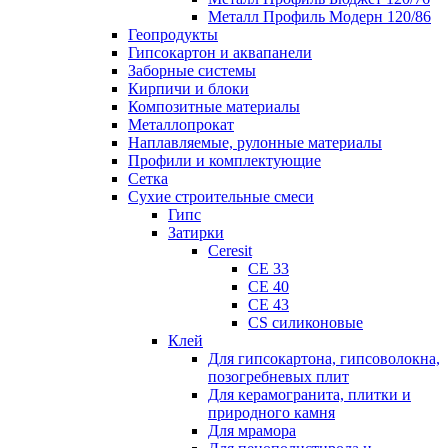
Металл Профиль Модерн 120/86
Геопродукты
Гипсокартон и аквапанели
Заборные системы
Кирпичи и блоки
Композитные материалы
Металлопрокат
Наплавляемые, рулонные материалы
Профили и комплектующие
Сетка
Сухие строительные смеси
Гипс
Затирки
Ceresit
CE 33
CE 40
CE 43
CS силиконовые
Клей
Для гипсокартона, гипсоволокна,
позогребневых плит
Для керамогранита, плитки и
природного камня
Для мрамора