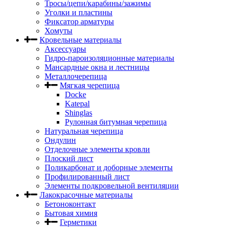
Тросы/цепи/карабины/зажимы
Уголки и пластины
Фиксатор арматуры
Хомуты
Кровельные материалы
Аксессуары
Гидро-пароизоляционные материалы
Мансардные окна и лестницы
Металлочерепица
Мягкая черепица
Docke
Katepal
Shinglas
Рулонная битумная черепица
Натуральная черепица
Ондулин
Отделочные элементы кровли
Плоский лист
Поликарбонат и доборные элементы
Профилированный лист
Элементы подкровельной вентиляции
Лакокрасочные материалы
Бетоноконтакт
Бытовая химия
Герметики