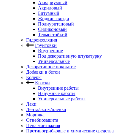
Аквариумный
Акриловый
Битумный
Жидкие гвозди
Полиуритановый
Силиконовый
Термостойкий
Гидроизоляция
Грунтовки
Внутренние
Под декоративную штукатурку
Универсальные
Декоративное покрытие
Добавки в бетон
Колеры
Краски
Внутренние работы
Наружные работы
Универсальные работы
Лаки
Лента/скотч/пленка
Морилка
Огнебиозащита
Пена монтажная
Противогрибковые и химические средства