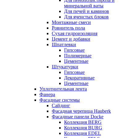
Для пенополистирола и
минеральной ваты
Для печей и каминов
Для ячеистых блоков
Монтажные смеси
Ровнитель пола
Сухая гидроизоляция
Цемент и добавки
Шпатлевки
Гипсовые
Полимерные
Цементные
Штукатурки
Гипсовые
Декоративные
Цементные
Уплотнительная лента
Фанера
Фасадные системы
Сайдинг
Фасадная черепица Hauberk
Фасадные панели Docke
Коллекция BERG
Коллекция BURG
Коллекция EDEL