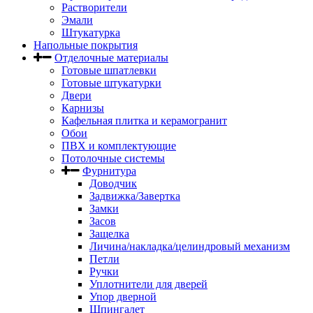
Растворители
Эмали
Штукатурка
Напольные покрытия
Отделочные материалы
Готовые шпатлевки
Готовые штукатурки
Двери
Карнизы
Кафельная плитка и керамогранит
Обои
ПВХ и комплектующие
Потолочные системы
Фурнитура
Доводчик
Задвижка/Завертка
Замки
Засов
Защелка
Личина/накладка/целиндровый механизм
Петли
Ручки
Уплотнители для дверей
Упор дверной
Шпингалет