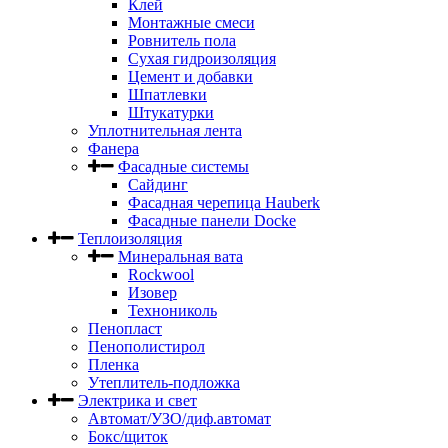
Клей
Монтажные смеси
Ровнитель пола
Сухая гидроизоляция
Цемент и добавки
Шпатлевки
Штукатурки
Уплотнительная лента
Фанера
Фасадные системы
Сайдинг
Фасадная черепица Hauberk
Фасадные панели Docke
Теплоизоляция
Минеральная вата
Rockwool
Изовер
Технониколь
Пенопласт
Пенополистирол
Пленка
Утеплитель-подложка
Электрика и свет
Автомат/УЗО/диф.автомат
Бокс/щиток