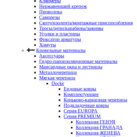
Кляймеры
Нержавеющий крепеж
Проволока
Саморезы
Скотч/изолента/монтажные приспособления
Тросы/цепи/карабины/зажимы
Уголки и пластины
Фиксатор арматуры
Хомуты
Кровельные материалы
Аксессуары
Гидро-пароизоляционные материалы
Мансардные окна и лестницы
Металлочерепица
Мягкая черепица
Docke
Ендовые ковры
Комплектующие
Коньково-карнизная черепица
Подкладочные ковры
Серия EUROPA
Серия PREMIUM
Коллекция ГЕНУЯ
Коллекция ГРАНАДА
Коллекция ЖЕНЕВА