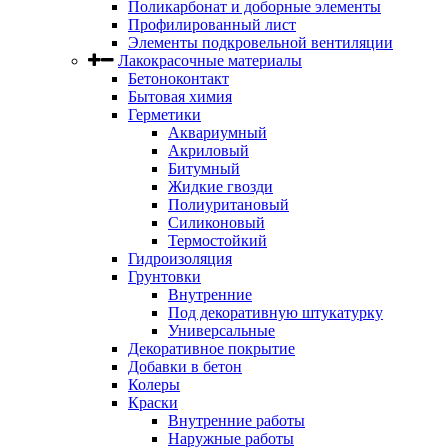
Поликарбонат и доборные элементы
Профилированный лист
Элементы подкровельной вентиляции
Лакокрасочные материалы
Бетоноконтакт
Бытовая химия
Герметики
Аквариумный
Акриловый
Битумный
Жидкие гвозди
Полиуритановый
Силиконовый
Термостойкий
Гидроизоляция
Грунтовки
Внутренние
Под декоративную штукатурку
Универсальные
Декоративное покрытие
Добавки в бетон
Колеры
Краски
Внутренние работы
Наружные работы