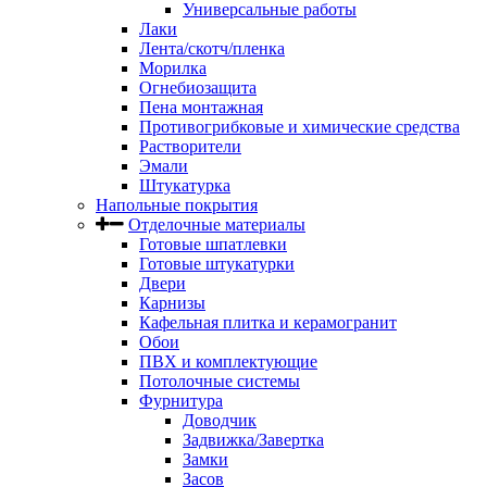
Универсальные работы
Лаки
Лента/скотч/пленка
Морилка
Огнебиозащита
Пена монтажная
Противогрибковые и химические средства
Растворители
Эмали
Штукатурка
Напольные покрытия
Отделочные материалы
Готовые шпатлевки
Готовые штукатурки
Двери
Карнизы
Кафельная плитка и керамогранит
Обои
ПВХ и комплектующие
Потолочные системы
Фурнитура
Доводчик
Задвижка/Завертка
Замки
Засов