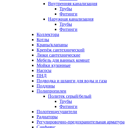
Внутренняя канализация
Трубы
Фитинги
Наружная канализация
Трубы
Фитинги
Коллектора
Котлы
Краны/клапаны
Крепёж сантехнический
Люки сантехнические
Мебель для ванных комнат
Мойки кухонные
Насосы
ПНД
Подводка и шланги для воды и газа
Поддоны
Полипропилен
Политек серый/белый
Трубы
Фитинги
Полотенцесушители
Радиаторы
Регулировочно-предохранительная арматура
Санфаянс