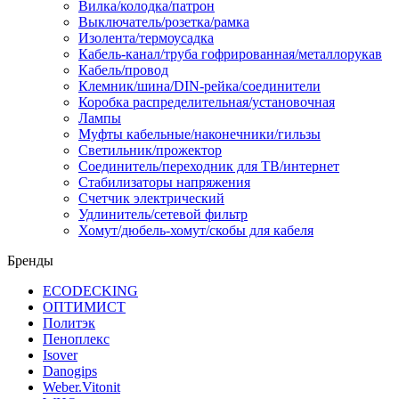
Вилка/колодка/патрон
Выключатель/розетка/рамка
Изолента/термоусадка
Кабель-канал/труба гофрированная/металлорукав
Кабель/провод
Клемник/шина/DIN-рейка/соединители
Коробка распределительная/установочная
Лампы
Муфты кабельные/наконечники/гильзы
Светильник/прожектор
Соединитель/переходник для ТВ/интернет
Стабилизаторы напряжения
Счетчик электрический
Удлинитель/сетевой фильтр
Хомут/дюбель-хомут/скобы для кабеля
Бренды
ECODECKING
ОПТИМИСТ
Политэк
Пеноплекс
Isover
Danogips
Weber.Vitonit