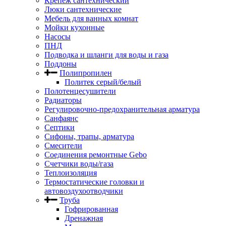
Крепёж сантехнический
Люки сантехнические
Мебель для ванных комнат
Мойки кухонные
Насосы
ПНД
Подводка и шланги для воды и газа
Поддоны
Полипропилен
Политек серый/белый
Полотенцесушители
Радиаторы
Регулировочно-предохранительная арматура
Санфаянс
Септики
Сифоны, трапы, арматура
Смесители
Соединения ремонтные Gebo
Счетчики воды/газа
Теплоизоляция
Термостатические головки и
автовоздухоотводчики
Труба
Гофрированная
Дренажная