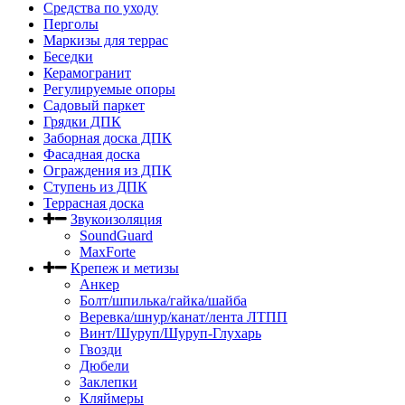
Средства по уходу
Перголы
Маркизы для террас
Беседки
Керамогранит
Регулируемые опоры
Садовый паркет
Грядки ДПК
Заборная доска ДПК
Фасадная доска
Ограждения из ДПК
Ступень из ДПК
Террасная доска
Звукоизоляция
SoundGuard
MaxForte
Крепеж и метизы
Анкер
Болт/шпилька/гайка/шайба
Веревка/шнур/канат/лента ЛТПП
Винт/Шуруп/Шуруп-Глухарь
Гвозди
Дюбели
Заклепки
Кляймеры