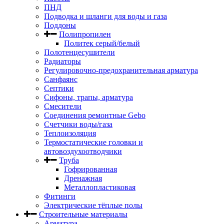
ПНД
Подводка и шланги для воды и газа
Поддоны
Полипропилен
Политек серый/белый
Полотенцесушители
Радиаторы
Регулировочно-предохранительная арматура
Санфаянс
Септики
Сифоны, трапы, арматура
Смесители
Соединения ремонтные Gebo
Счетчики воды/газа
Теплоизоляция
Термостатические головки и
автовоздухоотводчики
Труба
Гофрированная
Дренажная
Металлопластиковая
Фитинги
Электрические тёплые полы
Строительные материалы
Арматура