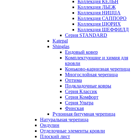
Коллекция КЁЛЬН
Коллекция ЛЬЕЖ
Коллекция НИЦЦА
Коллекция САППОРО
Коллекция ЦЮРИХ
Коллекция ШЕФФИЛД
Серия STANDARD
Katepal
Shinglas
Ендовый ковер
Комплектующие и химия для
кровли
Коньково-карнизная черепица
Многослойная черепица
Оптима
Подкладочные ковры
Серия Классик
Серия Комфорт
Серия Ультра
Финская
Рулонная битумная черепица
Натуральная черепица
Ондулин
Отделочные элементы кровли
Плоский лист