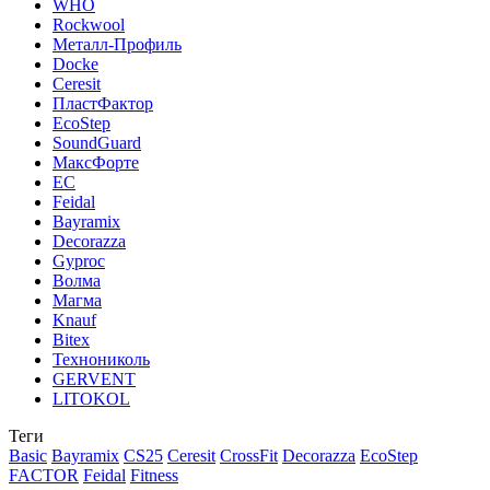
WHO
Rockwool
Металл-Профиль
Docke
Ceresit
ПластФактор
EcoStep
SoundGuard
МаксФорте
ЕС
Feidal
Bayramix
Decorazza
Gyproc
Волма
Магма
Knauf
Bitex
Технониколь
GERVENT
LITOKOL
Теги
Basic
Bayramix
CS25
Ceresit
CrossFit
Decorazza
EcoStep
FACTOR
Feidal
Fitness