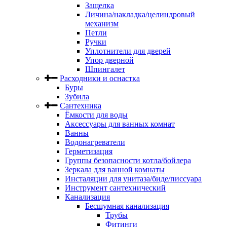
Защелка
Личина/накладка/целиндровый
механизм
Петли
Ручки
Уплотнители для дверей
Упор дверной
Шпингалет
Расходники и оснастка
Буры
Зубила
Сантехника
Ёмкости для воды
Аксессуары для ванных комнат
Ванны
Водонагреватели
Герметизация
Группы безопасности котла/бойлера
Зеркала для ванной комнаты
Инсталяции для унитаза/биде/писсуара
Инструмент сантехнический
Канализация
Бесшумная канализация
Трубы
Фитинги