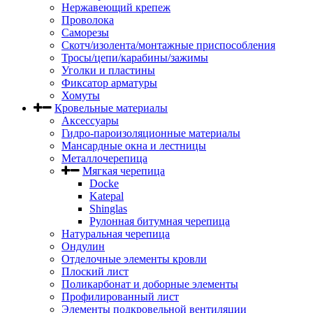
Нержавеющий крепеж
Проволока
Саморезы
Скотч/изолента/монтажные приспособления
Тросы/цепи/карабины/зажимы
Уголки и пластины
Фиксатор арматуры
Хомуты
Кровельные материалы
Аксессуары
Гидро-пароизоляционные материалы
Мансардные окна и лестницы
Металлочерепица
Мягкая черепица
Docke
Katepal
Shinglas
Рулонная битумная черепица
Натуральная черепица
Ондулин
Отделочные элементы кровли
Плоский лист
Поликарбонат и доборные элементы
Профилированный лист
Элементы подкровельной вентиляции