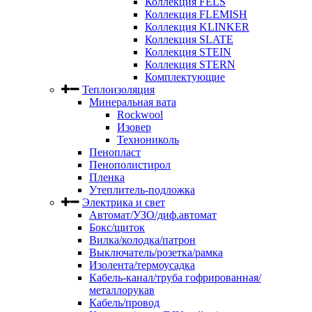
Коллекция FELS
Коллекция FLEMISH
Коллекция KLINKER
Коллекция SLATE
Коллекция STEIN
Коллекция STERN
Комплектующие
Теплоизоляция
Минеральная вата
Rockwool
Изовер
Технониколь
Пенопласт
Пенополистирол
Пленка
Утеплитель-подложка
Электрика и свет
Автомат/УЗО/диф.автомат
Бокс/щиток
Вилка/колодка/патрон
Выключатель/розетка/рамка
Изолента/термоусадка
Кабель-канал/труба гофрированная/
металлорукав
Кабель/провод