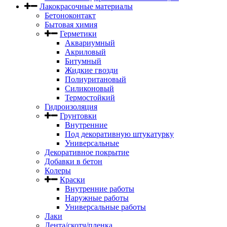
Лакокрасочные материалы
Бетоноконтакт
Бытовая химия
Герметики
Аквариумный
Акриловый
Битумный
Жидкие гвозди
Полиуритановый
Силиконовый
Термостойкий
Гидроизоляция
Грунтовки
Внутренние
Под декоративную штукатурку
Универсальные
Декоративное покрытие
Добавки в бетон
Колеры
Краски
Внутренние работы
Наружные работы
Универсальные работы
Лаки
Лента/скотч/пленка