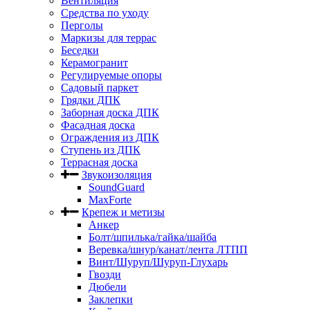
Вентиляция
Средства по уходу
Перголы
Маркизы для террас
Беседки
Керамогранит
Регулируемые опоры
Садовый паркет
Грядки ДПК
Заборная доска ДПК
Фасадная доска
Ограждения из ДПК
Ступень из ДПК
Террасная доска
Звукоизоляция
SoundGuard
MaxForte
Крепеж и метизы
Анкер
Болт/шпилька/гайка/шайба
Веревка/шнур/канат/лента ЛТПП
Винт/Шуруп/Шуруп-Глухарь
Гвозди
Дюбели
Заклепки