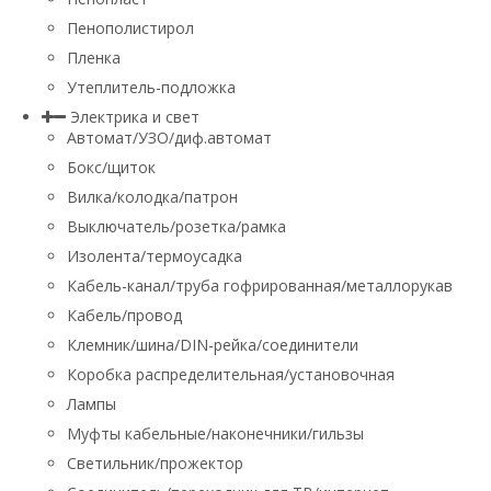
Пенополистирол
Пленка
Утеплитель-подложка
Электрика и свет
Автомат/УЗО/диф.автомат
Бокс/щиток
Вилка/колодка/патрон
Выключатель/розетка/рамка
Изолента/термоусадка
Кабель-канал/труба гофрированная/металлорукав
Кабель/провод
Клемник/шина/DIN-рейка/соединители
Коробка распределительная/установочная
Лампы
Муфты кабельные/наконечники/гильзы
Светильник/прожектор