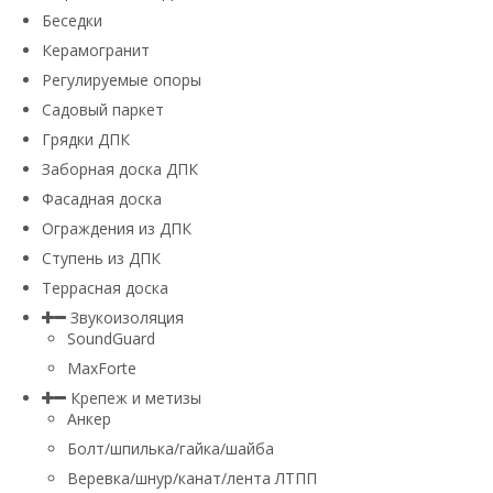
Беседки
Керамогранит
Регулируемые опоры
Садовый паркет
Грядки ДПК
Заборная доска ДПК
Фасадная доска
Ограждения из ДПК
Ступень из ДПК
Террасная доска
Звукоизоляция
SoundGuard
MaxForte
Крепеж и метизы
Анкер
Болт/шпилька/гайка/шайба
Веревка/шнур/канат/лента ЛТПП