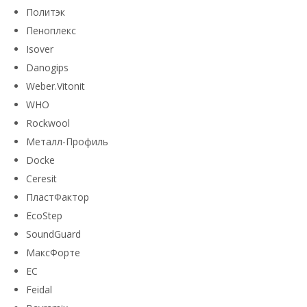
Политэк
Пеноплекс
Isover
Danogips
Weber.Vitonit
WHO
Rockwool
Металл-Профиль
Docke
Ceresit
ПластФактор
EcoStep
SoundGuard
МаксФорте
ЕС
Feidal