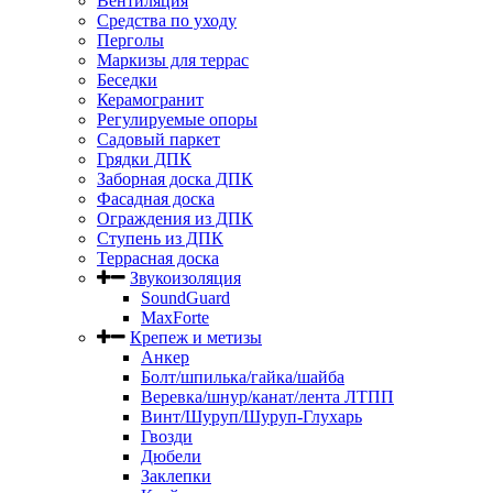
Вентиляция
Средства по уходу
Перголы
Маркизы для террас
Беседки
Керамогранит
Регулируемые опоры
Садовый паркет
Грядки ДПК
Заборная доска ДПК
Фасадная доска
Ограждения из ДПК
Ступень из ДПК
Террасная доска
Звукоизоляция
SoundGuard
MaxForte
Крепеж и метизы
Анкер
Болт/шпилька/гайка/шайба
Веревка/шнур/канат/лента ЛТПП
Винт/Шуруп/Шуруп-Глухарь
Гвозди
Дюбели
Заклепки