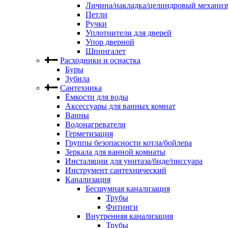
Личина/накладка/целиндровый механиз
Петли
Ручки
Уплотнители для дверей
Упор дверной
Шпингалет
Расходники и оснастка
Буры
Зубила
Сантехника
Ёмкости для воды
Аксессуары для ванных комнат
Ванны
Водонагреватели
Герметизация
Группы безопасности котла/бойлера
Зеркала для ванной комнаты
Инсталяции для унитаза/биде/писсуара
Инструмент сантехнический
Канализация
Бесшумная канализация
Трубы
Фитинги
Внутренняя канализация
Трубы