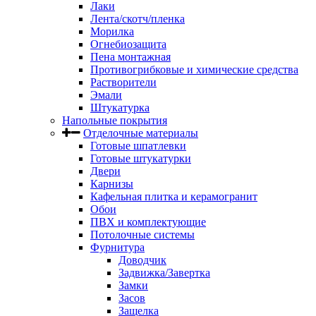
Лаки
Лента/скотч/пленка
Морилка
Огнебиозащита
Пена монтажная
Противогрибковые и химические средства
Растворители
Эмали
Штукатурка
Напольные покрытия
Отделочные материалы
Готовые шпатлевки
Готовые штукатурки
Двери
Карнизы
Кафельная плитка и керамогранит
Обои
ПВХ и комплектующие
Потолочные системы
Фурнитура
Доводчик
Задвижка/Завертка
Замки
Засов
Защелка