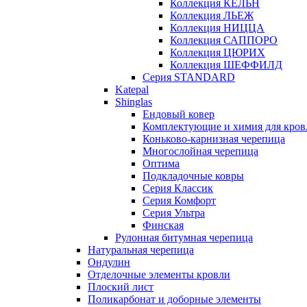
Коллекция КЁЛЬН
Коллекция ЛЬЕЖ
Коллекция НИЦЦА
Коллекция САППОРО
Коллекция ЦЮРИХ
Коллекция ШЕФФИЛД
Серия STANDARD
Katepal
Shinglas
Ендовый ковер
Комплектующие и химия для кров
Коньково-карнизная черепица
Многослойная черепица
Оптима
Подкладочные ковры
Серия Классик
Серия Комфорт
Серия Ультра
Финская
Рулонная битумная черепица
Натуральная черепица
Ондулин
Отделочные элементы кровли
Плоский лист
Поликарбонат и доборные элементы