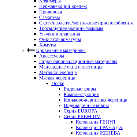
Кляймеры
Нержавеющий крепеж
Проволока
Саморезы
Скотч/изолента/монтажные приспособления
Тросы/цепи/карабины/зажимы
Уголки и пластины
Фиксатор арматуры
Хомуты
Кровельные материалы
Аксессуары
Гидро-пароизоляционные материалы
Мансардные окна и лестницы
Металлочерепица
Мягкая черепица
Docke
Ендовые ковры
Комплектующие
Коньково-карнизная черепица
Подкладочные ковры
Серия EUROPA
Серия PREMIUM
Коллекция ГЕНУЯ
Коллекция ГРАНАДА
Коллекция ЖЕНЕВА