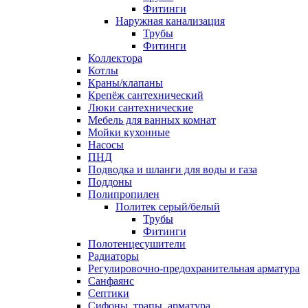
Фитинги
Наружная канализация
Трубы
Фитинги
Коллектора
Котлы
Краны/клапаны
Крепёж сантехнический
Люки сантехнические
Мебель для ванных комнат
Мойки кухонные
Насосы
ПНД
Подводка и шланги для воды и газа
Поддоны
Полипропилен
Политек серый/белый
Трубы
Фитинги
Полотенцесушители
Радиаторы
Регулировочно-предохранительная арматура
Санфаянс
Септики
Сифоны, трапы, арматура