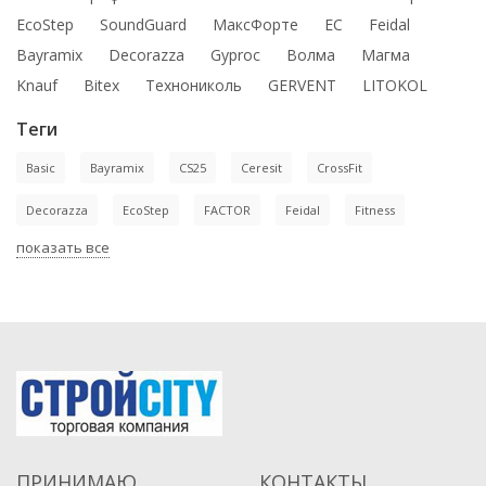
EcoStep
SoundGuard
МаксФорте
ЕС
Feidal
Bayramix
Decorazza
Gyproc
Волма
Магма
Knauf
Bitex
Технониколь
GERVENT
LITOKOL
Теги
Basic
Bayramix
CS25
Ceresit
CrossFit
Decorazza
EcoStep
FACTOR
Feidal
Fitness
показать все
ПРИНИМАЮ
КОНТАКТЫ