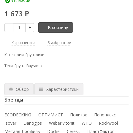
В наличии
1 673
₽
-
+
В корзину
К сравнению
В избранное
Категории:
Грунтовки
Теги:
Грунт
,
Bayramix
Обзор
Характеристики
Бренды
ECODECKING
ОПТИМИСТ
Политэк
Пеноплекс
Isover
Danogips
Weber.Vitonit
WHO
Rockwool
Металл-Профиль
Docke
Ceresit
ПластФактор