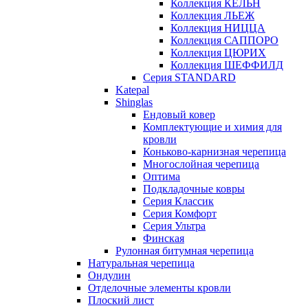
Коллекция КЁЛЬН
Коллекция ЛЬЕЖ
Коллекция НИЦЦА
Коллекция САППОРО
Коллекция ЦЮРИХ
Коллекция ШЕФФИЛД
Серия STANDARD
Katepal
Shinglas
Ендовый ковер
Комплектующие и химия для
кровли
Коньково-карнизная черепица
Многослойная черепица
Оптима
Подкладочные ковры
Серия Классик
Серия Комфорт
Серия Ультра
Финская
Рулонная битумная черепица
Натуральная черепица
Ондулин
Отделочные элементы кровли
Плоский лист