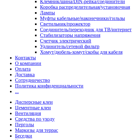
Клемник/шина/DIN-рейка/соединители
Коробка распределительная/установочная
Лампы
Муфты кабельные/наконечники/гильзы
Светильник/прожектор
Соединитель/переходник для ТВ/интернет
Стабилизаторы напряжения
Счетчик электрический
Удлинитель/сетевой фильтр
Хомут/дюбель-хомут/скобы для кабеля
Контакты
О компании
Оплата
Доставка
Сотрудничество
Политика конфиденциальности
...
Дисперсные клеи
Цементные клеи
Вентиляция
Средства по уходу
Перголы
Маркизы для террас
Беседки