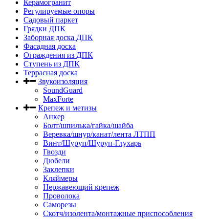
Керамогранит
Регулируемые опоры
Садовый паркет
Грядки ДПК
Заборная доска ДПК
Фасадная доска
Ограждения из ДПК
Ступень из ДПК
Террасная доска
Звукоизоляция
SoundGuard
MaxForte
Крепеж и метизы
Анкер
Болт/шпилька/гайка/шайба
Веревка/шнур/канат/лента ЛТПП
Винт/Шуруп/Шуруп-Глухарь
Гвозди
Дюбели
Заклепки
Кляймеры
Нержавеющий крепеж
Проволока
Саморезы
Скотч/изолента/монтажные приспособления