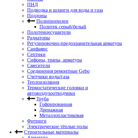
ПНД
Подводка и шланги для воды и газа
Поддоны
Полипропилен
Политек серый/белый
Полотенцесушители
Радиаторы
Регулировочно-предохранительная арматура
Санфаянс
Септики
Сифоны, трапы, арматура
Смесители
Соединения ремонтные Gebo
Счетчики воды/газа
Теплоизоляция
Термостатические головки и
автовоздухоотводчики
Труба
Гофрированная
Дренажная
Металлопластиковая
Фитинги
Электрические тёплые полы
Строительные материалы
Арматура