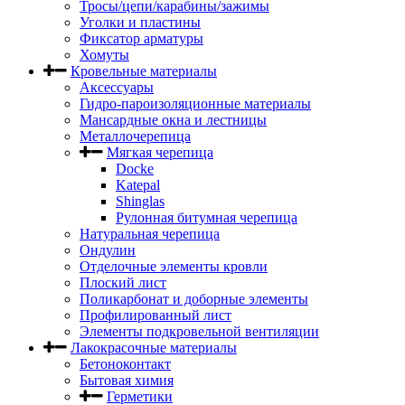
Тросы/цепи/карабины/зажимы
Уголки и пластины
Фиксатор арматуры
Хомуты
Кровельные материалы
Аксессуары
Гидро-пароизоляционные материалы
Мансардные окна и лестницы
Металлочерепица
Мягкая черепица
Docke
Katepal
Shinglas
Рулонная битумная черепица
Натуральная черепица
Ондулин
Отделочные элементы кровли
Плоский лист
Поликарбонат и доборные элементы
Профилированный лист
Элементы подкровельной вентиляции
Лакокрасочные материалы
Бетоноконтакт
Бытовая химия
Герметики