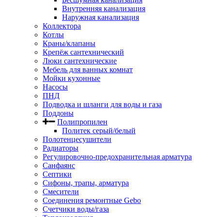
Внутренняя канализация
Наружная канализация
Коллектора
Котлы
Краны/клапаны
Крепёж сантехнический
Люки сантехнические
Мебель для ванных комнат
Мойки кухонные
Насосы
ПНД
Подводка и шланги для воды и газа
Поддоны
Полипропилен
Политек серый/белый
Полотенцесушители
Радиаторы
Регулировочно-предохранительная арматура
Санфаянс
Септики
Сифоны, трапы, арматура
Смесители
Соединения ремонтные Gebo
Счетчики воды/газа