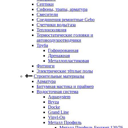
Септики
Сифоны, трапы, арматура
Смесители
Соединения ремонтные Gebo
Счетчики воды/газа
Теплоизоляция
Термостатические головки и
автовоздухоотводчики
Труба
Гофрированная
Дренажная
Металлопластиковая
Фитинги
Электрические тёплые полы
Строительные материалы
Арматура
Битумная мастика и праймер
Водосточная система
Aquasystem
Bryza
Docke
Grand Line
Vinyl-On
Металл Профиль
Металл Профиль Бюджет 120/76