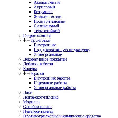
Аквариумный
Акриловый
Битумный
Жидкие гвозди
Полиуритановый
Силиконовый
Термостойкий
Гидроизоляция
Грунтовки
Внутренние
Под декоративную штукатурку
Универсальные
Декоративное покрытие
Добавки в бетон
Колеры
Краски
Внутренние работы
Наружные работы
Универсальные работы
Лаки
Лента/скотч/пленка
Морилка
Огнебиозащита
Пена монтажная
Противогрибковые и химические средства