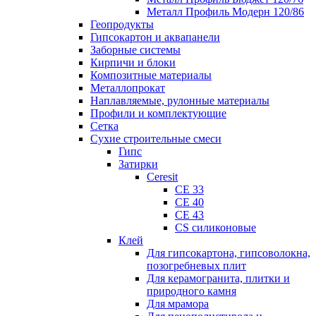
Металл Профиль Модерн 120/86
Геопродукты
Гипсокартон и аквапанели
Заборные системы
Кирпичи и блоки
Композитные материалы
Металлопрокат
Наплавляемые, рулонные материалы
Профили и комплектующие
Сетка
Сухие строительные смеси
Гипс
Затирки
Ceresit
CE 33
CE 40
CE 43
CS силиконовые
Клей
Для гипсокартона, гипсоволокна,
позогребневых плит
Для керамогранита, плитки и
природного камня
Для мрамора