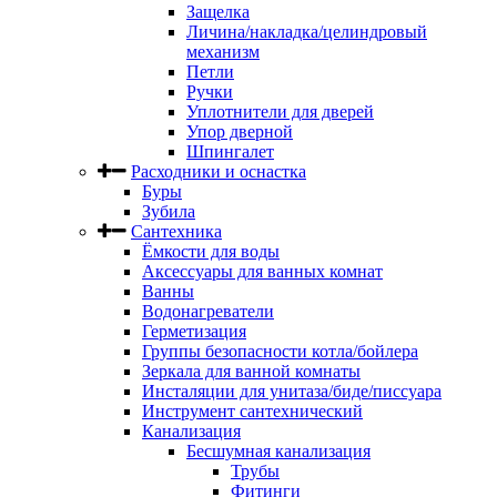
Защелка
Личина/накладка/целиндровый
механизм
Петли
Ручки
Уплотнители для дверей
Упор дверной
Шпингалет
Расходники и оснастка
Буры
Зубила
Сантехника
Ёмкости для воды
Аксессуары для ванных комнат
Ванны
Водонагреватели
Герметизация
Группы безопасности котла/бойлера
Зеркала для ванной комнаты
Инсталяции для унитаза/биде/писсуара
Инструмент сантехнический
Канализация
Бесшумная канализация
Трубы
Фитинги