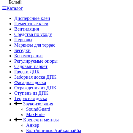
Белый
Каталог
Дисперсные клеи
Цементные клеи
Вентиляция
Средства по уходу
Перголы
Маркизы для террас
Беседки
Керамогранит
Регулируемые опоры
Садовый паркет
Грядки ДПК
Заборная доска ДПК
Фасадная доска
Ограждения из ДПК
Ступень из ДПК
Террасная доска
Звукоизоляция
SoundGuard
MaxForte
Крепеж и метизы
Анкер
Болт/шпилька/гайка/шайба