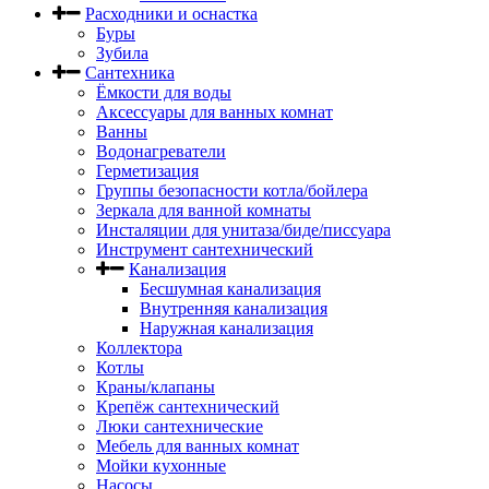
Расходники и оснастка
Буры
Зубила
Сантехника
Ёмкости для воды
Аксессуары для ванных комнат
Ванны
Водонагреватели
Герметизация
Группы безопасности котла/бойлера
Зеркала для ванной комнаты
Инсталяции для унитаза/биде/писсуара
Инструмент сантехнический
Канализация
Бесшумная канализация
Внутренняя канализация
Наружная канализация
Коллектора
Котлы
Краны/клапаны
Крепёж сантехнический
Люки сантехнические
Мебель для ванных комнат
Мойки кухонные
Насосы