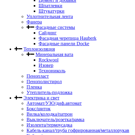
Цемент и добавки
Шпатлевки
Штукатурки
Уплотнительная лента
Фанера
Фасадные системы
Сайдинг
Фасадная черепица Hauberk
Фасадные панели Docke
Теплоизоляция
Минеральная вата
Rockwool
Изовер
Технониколь
Пенопласт
Пенополистирол
Пленка
Утеплитель-подложка
Электрика и свет
Автомат/УЗО/диф.автомат
Бокс/щиток
Вилка/колодка/патрон
Выключатель/розетка/рамка
Изолента/термоусадка
Кабель-канал/труба гофрированная/металлорукав