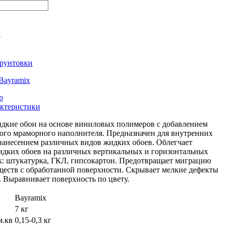
ю
рунтовки
Bayramix
р
ктеристики
идкие обои на основе виниловых полимеров с добавлением
ого мраморного наполнителя. Предназначен для внутренних
 нанесением различных видов жидких обоев. Облегчает
идких обоев на различных вертикальных и горизонтальных
х: штукатурка, ГКЛ, гипсокартон. Предотвращает миграцию
ществ с обработанной поверхности. Скрывает мелкие дефекты
 Выравнивает поверхность по цвету.
Bayramix
7 кг
м.кв
0,15-0,3 кг