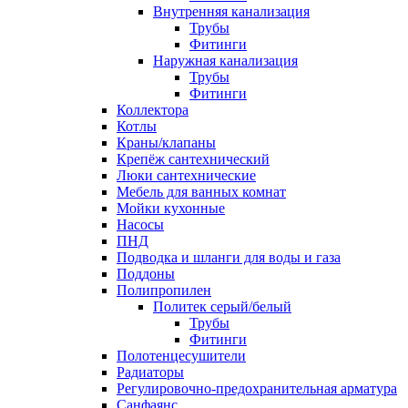
Внутренняя канализация
Трубы
Фитинги
Наружная канализация
Трубы
Фитинги
Коллектора
Котлы
Краны/клапаны
Крепёж сантехнический
Люки сантехнические
Мебель для ванных комнат
Мойки кухонные
Насосы
ПНД
Подводка и шланги для воды и газа
Поддоны
Полипропилен
Политек серый/белый
Трубы
Фитинги
Полотенцесушители
Радиаторы
Регулировочно-предохранительная арматура
Санфаянс