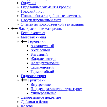
Ондулин
Отделочные элементы кровли
Плоский лист
Поликарбонат и доборные элементы
Профилированный лист
Элементы подкровельной вентиляции
Лакокрасочные материалы
Бетоноконтакт
Бытовая химия
Герметики
Аквариумный
Акриловый
Битумный
Жидкие гвозди
Полиуритановый
Силиконовый
Термостойкий
Гидроизоляция
Грунтовки
Внутренние
Под декоративную штукатурку
Универсальные
Декоративное покрытие
Добавки в бетон
Колеры