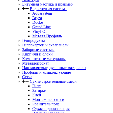
Битумная мастика и праймер
Водосточная система
Aquasystem
Bryza
Docke
Grand Line
Vinyl-On
Металл Профиль
Геопродукты
Гипсокартон и аквапанели
Заборные системы
Кирпичи и блоки
Композитные материалы
Металлопрокат
Наплавляемые, рулонные материалы
Профили и комплектующие
Сетка
Сухие строительные смеси
Гипс
Затирки
Клей
Монтажные смеси
Ровнитель пола
Сухая гидроизоляция