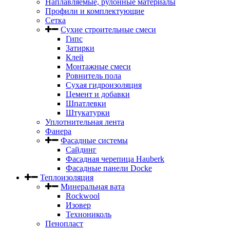
Наплавляемые, рулонные материалы
Профили и комплектующие
Сетка
Сухие строительные смеси
Гипс
Затирки
Клей
Монтажные смеси
Ровнитель пола
Сухая гидроизоляция
Цемент и добавки
Шпатлевки
Штукатурки
Уплотнительная лента
Фанера
Фасадные системы
Сайдинг
Фасадная черепица Hauberk
Фасадные панели Docke
Теплоизоляция
Минеральная вата
Rockwool
Изовер
Технониколь
Пенопласт