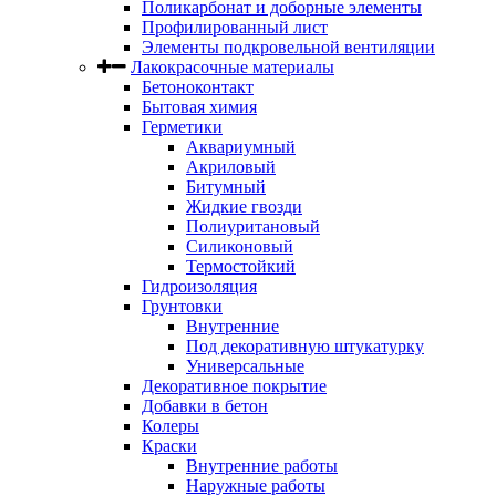
Поликарбонат и доборные элементы
Профилированный лист
Элементы подкровельной вентиляции
Лакокрасочные материалы
Бетоноконтакт
Бытовая химия
Герметики
Аквариумный
Акриловый
Битумный
Жидкие гвозди
Полиуритановый
Силиконовый
Термостойкий
Гидроизоляция
Грунтовки
Внутренние
Под декоративную штукатурку
Универсальные
Декоративное покрытие
Добавки в бетон
Колеры
Краски
Внутренние работы
Наружные работы