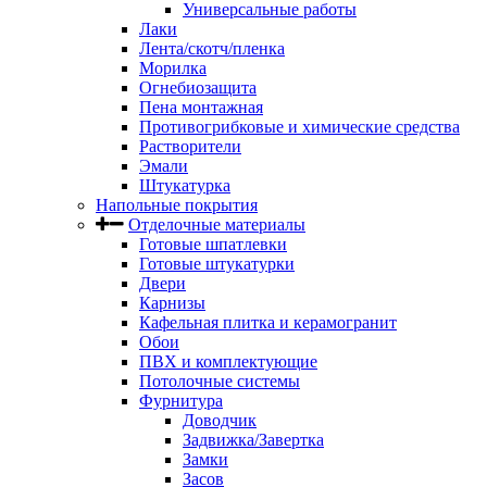
Универсальные работы
Лаки
Лента/скотч/пленка
Морилка
Огнебиозащита
Пена монтажная
Противогрибковые и химические средства
Растворители
Эмали
Штукатурка
Напольные покрытия
Отделочные материалы
Готовые шпатлевки
Готовые штукатурки
Двери
Карнизы
Кафельная плитка и керамогранит
Обои
ПВХ и комплектующие
Потолочные системы
Фурнитура
Доводчик
Задвижка/Завертка
Замки
Засов