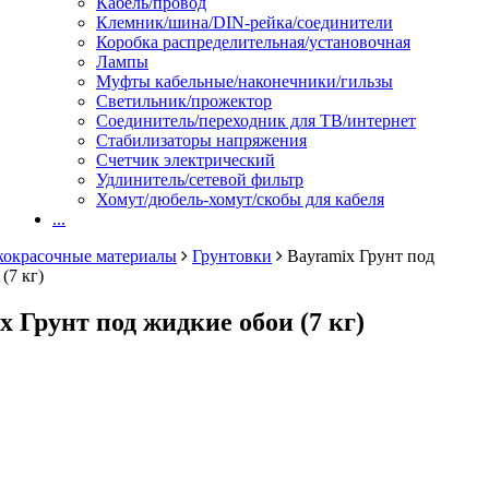
Кабель/провод
Клемник/шина/DIN-рейка/соединители
Коробка распределительная/установочная
Лампы
Муфты кабельные/наконечники/гильзы
Светильник/прожектор
Соединитель/переходник для ТВ/интернет
Стабилизаторы напряжения
Счетчик электрический
Удлинитель/сетевой фильтр
Хомут/дюбель-хомут/скобы для кабеля
...
кокрасочные материалы
Грунтовки
Bayramix Грунт под
(7 кг)
x Грунт под жидкие обои (7 кг)