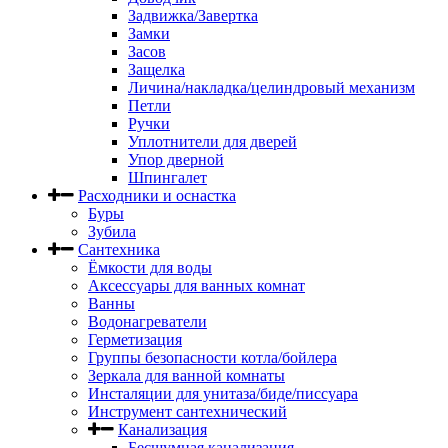
Задвижка/Завертка
Замки
Засов
Защелка
Личина/накладка/целиндровый механизм
Петли
Ручки
Уплотнители для дверей
Упор дверной
Шпингалет
Расходники и оснастка
Буры
Зубила
Сантехника
Ёмкости для воды
Аксессуары для ванных комнат
Ванны
Водонагреватели
Герметизация
Группы безопасности котла/бойлера
Зеркала для ванной комнаты
Инсталяции для унитаза/биде/писсуара
Инструмент сантехнический
Канализация
Бесшумная канализация