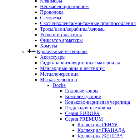
Кляймеры
Нержавеющий крепеж
Проволока
Саморезы
Скотч/изолента/монтажные приспособления
Тросы/цепи/карабины/зажимы
Уголки и пластины
Фиксатор арматуры
Хомуты
Кровельные материалы
Аксессуары
Гидро-пароизоляционные материалы
Мансардные окна и лестницы
Металлочерепица
Мягкая черепица
Docke
Ендовые ковры
Комплектующие
Коньково-карнизная черепица
Подкладочные ковры
Серия EUROPA
Серия PREMIUM
Коллекция ГЕНУЯ
Коллекция ГРАНАДА
Коллекция ЖЕНЕВА