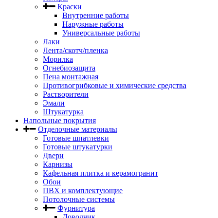
Краски
Внутренние работы
Наружные работы
Универсальные работы
Лаки
Лента/скотч/пленка
Морилка
Огнебиозащита
Пена монтажная
Противогрибковые и химические средства
Растворители
Эмали
Штукатурка
Напольные покрытия
Отделочные материалы
Готовые шпатлевки
Готовые штукатурки
Двери
Карнизы
Кафельная плитка и керамогранит
Обои
ПВХ и комплектующие
Потолочные системы
Фурнитура
Доводчик