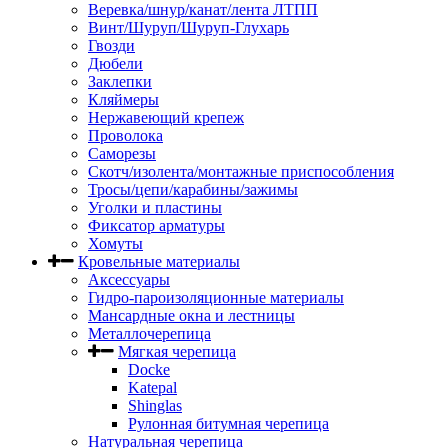
Веревка/шнур/канат/лента ЛТПП
Винт/Шуруп/Шуруп-Глухарь
Гвозди
Дюбели
Заклепки
Кляймеры
Нержавеющий крепеж
Проволока
Саморезы
Скотч/изолента/монтажные приспособления
Тросы/цепи/карабины/зажимы
Уголки и пластины
Фиксатор арматуры
Хомуты
Кровельные материалы
Аксессуары
Гидро-пароизоляционные материалы
Мансардные окна и лестницы
Металлочерепица
Мягкая черепица
Docke
Katepal
Shinglas
Рулонная битумная черепица
Натуральная черепица