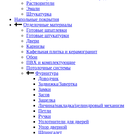
Растворители
Эмали
Штукатурка
Напольные покрытия
Отделочные материалы
Готовые шпатлевки
Готовые штукатурки
Двери
Карнизы
Кафельная плитка и керамогранит
Обои
ПВХ и комплектующие
Потолочные системы
Фурнитура
Доводчик
Задвижка/Завертка
Замки
Засов
Защелка
Личина/накладка/целиндровый механизм
Петли
Ручки
Уплотнители для дверей
Упор дверной
Шпингалет