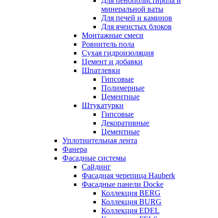
Для пенополистирола и
минеральной ваты
Для печей и каминов
Для ячеистых блоков
Монтажные смеси
Ровнитель пола
Сухая гидроизоляция
Цемент и добавки
Шпатлевки
Гипсовые
Полимерные
Цементные
Штукатурки
Гипсовые
Декоративные
Цементные
Уплотнительная лента
Фанера
Фасадные системы
Сайдинг
Фасадная черепица Hauberk
Фасадные панели Docke
Коллекция BERG
Коллекция BURG
Коллекция EDEL