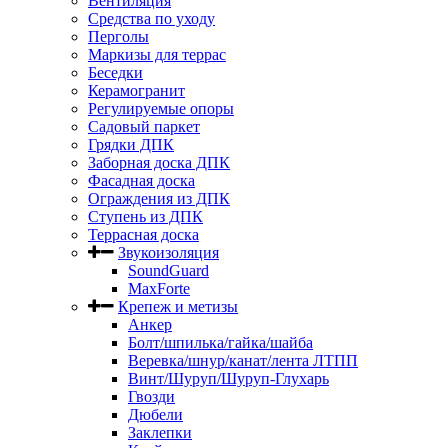
Вентиляция
Средства по уходу
Перголы
Маркизы для террас
Беседки
Керамогранит
Регулируемые опоры
Садовый паркет
Грядки ДПК
Заборная доска ДПК
Фасадная доска
Ограждения из ДПК
Ступень из ДПК
Террасная доска
Звукоизоляция
SoundGuard
MaxForte
Крепеж и метизы
Анкер
Болт/шпилька/гайка/шайба
Веревка/шнур/канат/лента ЛТПП
Винт/Шуруп/Шуруп-Глухарь
Гвозди
Дюбели
Заклепки