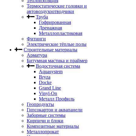
Теплоизоляция
Термостатические головки и
автовоздухоотводчики
Труба
Гофрированная
Дренажная
Металлопластиковая
Фитинги
Электрические тёплые полы
Строительные материалы
Арматура
Битумная мастика и праймер
Водосточная система
Aquasystem
Bryza
Docke
Grand Line
Vinyl-On
Металл Профиль
Геопродукты
Гипсокартон и аквапанели
Заборные системы
Кирпичи и блоки
Композитные материалы
Металлопрокат