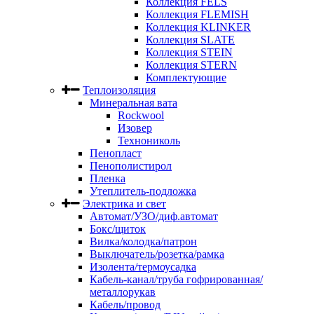
Коллекция FELS
Коллекция FLEMISH
Коллекция KLINKER
Коллекция SLATE
Коллекция STEIN
Коллекция STERN
Комплектующие
Теплоизоляция
Минеральная вата
Rockwool
Изовер
Технониколь
Пенопласт
Пенополистирол
Пленка
Утеплитель-подложка
Электрика и свет
Автомат/УЗО/диф.автомат
Бокс/щиток
Вилка/колодка/патрон
Выключатель/розетка/рамка
Изолента/термоусадка
Кабель-канал/труба гофрированная/
металлорукав
Кабель/провод