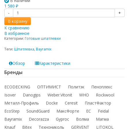
В наличии
1 580
₽
-
+
В корзину
К сравнению
В избранное
Категории:
Готовые шпатлевки
Теги:
Шпатлевка
,
Bayramix
Обзор
Характеристики
Бренды
ECODECKING
ОПТИМИСТ
Политэк
Пеноплекс
Isover
Danogips
Weber.Vitonit
WHO
Rockwool
Металл-Профиль
Docke
Ceresit
ПластФактор
EcoStep
SoundGuard
МаксФорте
ЕС
Feidal
Bayramix
Decorazza
Gyproc
Волма
Магма
Knauf
Bitex
Технониколь
GERVENT
LITOKOL