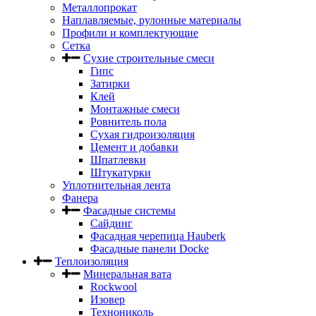
Металлопрокат
Наплавляемые, рулонные материалы
Профили и комплектующие
Сетка
Сухие строительные смеси
Гипс
Затирки
Клей
Монтажные смеси
Ровнитель пола
Сухая гидроизоляция
Цемент и добавки
Шпатлевки
Штукатурки
Уплотнительная лента
Фанера
Фасадные системы
Сайдинг
Фасадная черепица Hauberk
Фасадные панели Docke
Теплоизоляция
Минеральная вата
Rockwool
Изовер
Технониколь