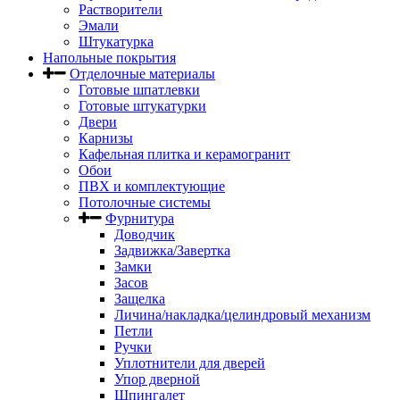
Растворители
Эмали
Штукатурка
Напольные покрытия
Отделочные материалы
Готовые шпатлевки
Готовые штукатурки
Двери
Карнизы
Кафельная плитка и керамогранит
Обои
ПВХ и комплектующие
Потолочные системы
Фурнитура
Доводчик
Задвижка/Завертка
Замки
Засов
Защелка
Личина/накладка/целиндровый механизм
Петли
Ручки
Уплотнители для дверей
Упор дверной
Шпингалет