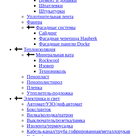
Цемент и добавки
Шпатлевки
Штукатурки
Уплотнительная лента
Фанера
Фасадные системы
Сайдинг
Фасадная черепица Hauberk
Фасадные панели Docke
Теплоизоляция
Минеральная вата
Rockwool
Изовер
Технониколь
Пенопласт
Пенополистирол
Пленка
Утеплитель-подложка
Электрика и свет
Автомат/УЗО/диф.автомат
Бокс/щиток
Вилка/колодка/патрон
Выключатель/розетка/рамка
Изолента/термоусадка
Кабель-канал/труба гофрированная/металлорукав