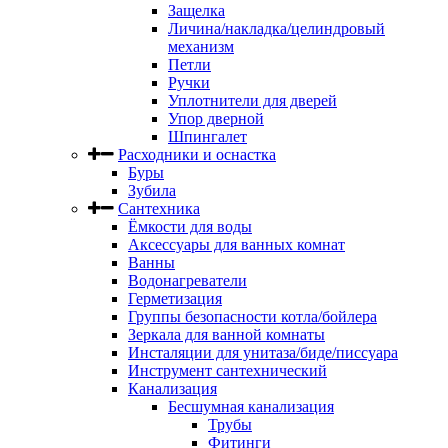
Защелка
Личина/накладка/целиндровый
механизм
Петли
Ручки
Уплотнители для дверей
Упор дверной
Шпингалет
Расходники и оснастка
Буры
Зубила
Сантехника
Ёмкости для воды
Аксессуары для ванных комнат
Ванны
Водонагреватели
Герметизация
Группы безопасности котла/бойлера
Зеркала для ванной комнаты
Инсталяции для унитаза/биде/писсуара
Инструмент сантехнический
Канализация
Бесшумная канализация
Трубы
Фитинги