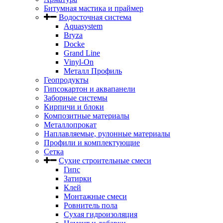
Битумная мастика и праймер
Водосточная система
Aquasystem
Bryza
Docke
Grand Line
Vinyl-On
Металл Профиль
Геопродукты
Гипсокартон и аквапанели
Заборные системы
Кирпичи и блоки
Композитные материалы
Металлопрокат
Наплавляемые, рулонные материалы
Профили и комплектующие
Сетка
Сухие строительные смеси
Гипс
Затирки
Клей
Монтажные смеси
Ровнитель пола
Сухая гидроизоляция