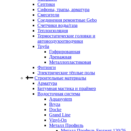
Септики
Сифоны, трапы, арматура
Смесители
Соединения ремонтные Gebo
Счетчики воды/газа
Теплоизоляция
Термостатические головки и
автовоздухоотводчики
Труба
Гофрированная
Дренажная
Металлопластиковая
Фитинги
Электрические тёплые полы
Строительные материалы
Арматура
Битумная мастика и праймер
Водосточная система
Aquasystem
Bryza
Docke
Grand Line
Vinyl-On
Металл Профиль
Металл Профиль Бюджет 120/76