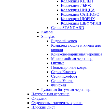
Коллекция КЁЛЬН
Коллекция ЛЬЕЖ
Коллекция НИЦЦА
Коллекция САППОРО
Коллекция ЦЮРИХ
Коллекция ШЕФФИЛД
Серия STANDARD
Katepal
Shinglas
Ендовый ковер
Комплектующие и химия для
кровли
Коньково-карнизная черепица
Многослойная черепица
Оптима
Подкладочные ковры
Серия Классик
Серия Комфорт
Серия Ультра
Финская
Рулонная битумная черепица
Натуральная черепица
Ондулин
Отделочные элементы кровли
Плоский лист