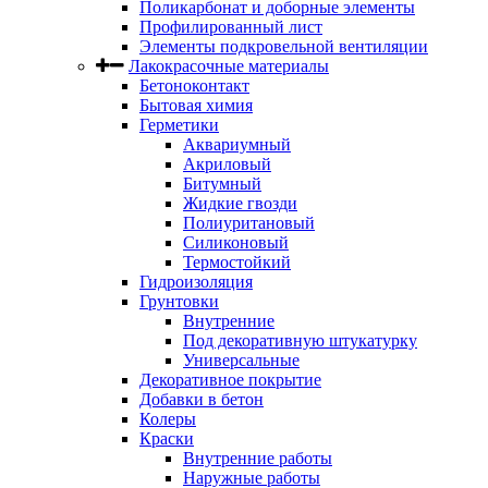
Поликарбонат и доборные элементы
Профилированный лист
Элементы подкровельной вентиляции
Лакокрасочные материалы
Бетоноконтакт
Бытовая химия
Герметики
Аквариумный
Акриловый
Битумный
Жидкие гвозди
Полиуритановый
Силиконовый
Термостойкий
Гидроизоляция
Грунтовки
Внутренние
Под декоративную штукатурку
Универсальные
Декоративное покрытие
Добавки в бетон
Колеры
Краски
Внутренние работы
Наружные работы