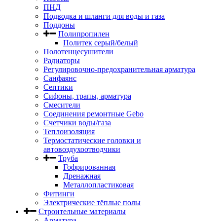
ПНД
Подводка и шланги для воды и газа
Поддоны
Полипропилен
Политек серый/белый
Полотенцесушители
Радиаторы
Регулировочно-предохранительная арматура
Санфаянс
Септики
Сифоны, трапы, арматура
Смесители
Соединения ремонтные Gebo
Счетчики воды/газа
Теплоизоляция
Термостатические головки и
автовоздухоотводчики
Труба
Гофрированная
Дренажная
Металлопластиковая
Фитинги
Электрические тёплые полы
Строительные материалы
Арматура