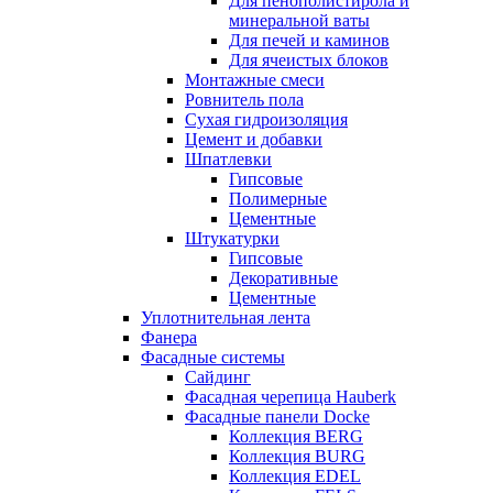
Для пенополистирола и
минеральной ваты
Для печей и каминов
Для ячеистых блоков
Монтажные смеси
Ровнитель пола
Сухая гидроизоляция
Цемент и добавки
Шпатлевки
Гипсовые
Полимерные
Цементные
Штукатурки
Гипсовые
Декоративные
Цементные
Уплотнительная лента
Фанера
Фасадные системы
Сайдинг
Фасадная черепица Hauberk
Фасадные панели Docke
Коллекция BERG
Коллекция BURG
Коллекция EDEL