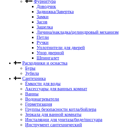
Фурнитура
Доводчик
Задвижка/Завертка
Замки
Засов
Защелка
Личина/накладка/целиндровый механизм
Петли
Ручки
Уплотнители для дверей
Упор дверной
Шпингалет
Расходники и оснастка
Буры
Зубила
Сантехника
Ёмкости для воды
Аксессуары для ванных комнат
Ванны
Водонагреватели
Герметизация
Группы безопасности котла/бойлера
Зеркала для ванной комнаты
Инсталяции для унитаза/биде/писсуара
Инструмент сантехнический