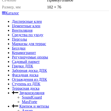
Сечение
Прямоугольное
Размер, мм
102 × 76
Каталог
Дисперсные клеи
Цементные клеи
Вентиляция
Средства по уходу
Перголы
Маркизы для террас
Беседки
Керамогранит
Регулируемые опоры
Садовый паркет
Грядки ДПК
Заборная доска ДПК
Фасадная доска
Ограждения из ДПК
Ступень из ДПК
Террасная доска
Звукоизоляция
SoundGuard
MaxForte
Крепеж и метизы
Анкер