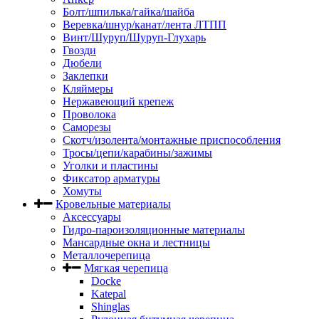
Болт/шпилька/гайка/шайба
Веревка/шнур/канат/лента ЛТПП
Винт/Шуруп/Шуруп-Глухарь
Гвозди
Дюбели
Заклепки
Кляймеры
Нержавеющий крепеж
Проволока
Саморезы
Скотч/изолента/монтажные приспособления
Тросы/цепи/карабины/зажимы
Уголки и пластины
Фиксатор арматуры
Хомуты
Кровельные материалы
Аксессуары
Гидро-пароизоляционные материалы
Мансардные окна и лестницы
Металлочерепица
Мягкая черепица
Docke
Katepal
Shinglas