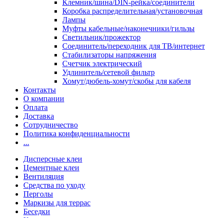
Клемник/шина/DIN-рейка/соединители
Коробка распределительная/установочная
Лампы
Муфты кабельные/наконечники/гильзы
Светильник/прожектор
Соединитель/переходник для ТВ/интернет
Стабилизаторы напряжения
Счетчик электрический
Удлинитель/сетевой фильтр
Хомут/дюбель-хомут/скобы для кабеля
Контакты
О компании
Оплата
Доставка
Сотрудничество
Политика конфиденциальности
...
Дисперсные клеи
Цементные клеи
Вентиляция
Средства по уходу
Перголы
Маркизы для террас
Беседки