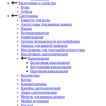
Расходники и оснастка
Буры
Зубила
Сантехника
Ёмкости для воды
Аксессуары для ванных комнат
Ванны
Водонагреватели
Герметизация
Группы безопасности котла/бойлера
Зеркала для ванной комнаты
Инсталяции для унитаза/биде/писсуара
Инструмент сантехнический
Канализация
Бесшумная канализация
Внутренняя канализация
Наружная канализация
Коллектора
Котлы
Краны/клапаны
Крепёж сантехнический
Люки сантехнические
Мебель для ванных комнат
Мойки кухонные
Насосы