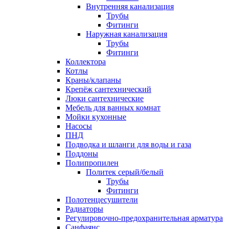
Внутренняя канализация
Трубы
Фитинги
Наружная канализация
Трубы
Фитинги
Коллектора
Котлы
Краны/клапаны
Крепёж сантехнический
Люки сантехнические
Мебель для ванных комнат
Мойки кухонные
Насосы
ПНД
Подводка и шланги для воды и газа
Поддоны
Полипропилен
Политек серый/белый
Трубы
Фитинги
Полотенцесушители
Радиаторы
Регулировочно-предохранительная арматура
Санфаянс