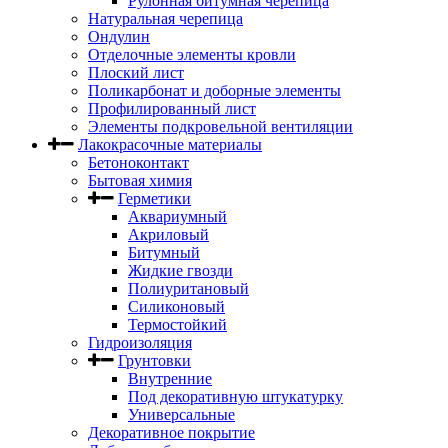
Рулонная битумная черепица
Натуральная черепица
Ондулин
Отделочные элементы кровли
Плоский лист
Поликарбонат и доборные элементы
Профилированный лист
Элементы подкровельной вентиляции
Лакокрасочные материалы
Бетоноконтакт
Бытовая химия
Герметики
Аквариумный
Акриловый
Битумный
Жидкие гвозди
Полиуритановый
Силиконовый
Термостойкий
Гидроизоляция
Грунтовки
Внутренние
Под декоративную штукатурку
Универсальные
Декоративное покрытие