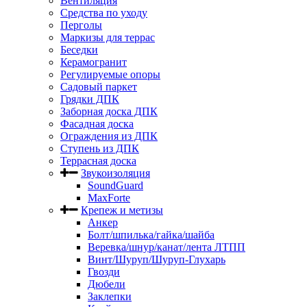
Вентиляция
Средства по уходу
Перголы
Маркизы для террас
Беседки
Керамогранит
Регулируемые опоры
Садовый паркет
Грядки ДПК
Заборная доска ДПК
Фасадная доска
Ограждения из ДПК
Ступень из ДПК
Террасная доска
Звукоизоляция
SoundGuard
MaxForte
Крепеж и метизы
Анкер
Болт/шпилька/гайка/шайба
Веревка/шнур/канат/лента ЛТПП
Винт/Шуруп/Шуруп-Глухарь
Гвозди
Дюбели
Заклепки