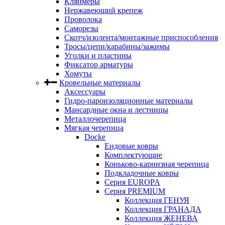
Кляймеры
Нержавеющий крепеж
Проволока
Саморезы
Скотч/изолента/монтажные приспособления
Тросы/цепи/карабины/зажимы
Уголки и пластины
Фиксатор арматуры
Хомуты
Кровельные материалы
Аксессуары
Гидро-пароизоляционные материалы
Мансардные окна и лестницы
Металлочерепица
Мягкая черепица
Docke
Ендовые ковры
Комплектующие
Коньково-карнизная черепица
Подкладочные ковры
Серия EUROPA
Серия PREMIUM
Коллекция ГЕНУЯ
Коллекция ГРАНАДА
Коллекция ЖЕНЕВА