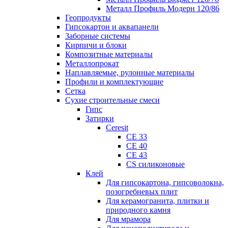
Металл Профиль Модерн 120/86
Геопродукты
Гипсокартон и аквапанели
Заборные системы
Кирпичи и блоки
Композитные материалы
Металлопрокат
Наплавляемые, рулонные материалы
Профили и комплектующие
Сетка
Сухие строительные смеси
Гипс
Затирки
Ceresit
CE 33
CE 40
CE 43
CS силиконовые
Клей
Для гипсокартона, гипсоволокна,
позогребневых плит
Для керамогранита, плитки и
природного камня
Для мрамора