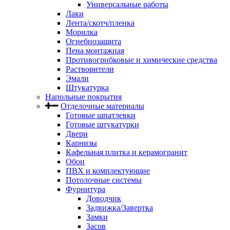
Универсальные работы
Лаки
Лента/скотч/пленка
Морилка
Огнебиозащита
Пена монтажная
Противогрибковые и химические средства
Растворители
Эмали
Штукатурка
Напольные покрытия
Отделочные материалы
Готовые шпатлевки
Готовые штукатурки
Двери
Карнизы
Кафельная плитка и керамогранит
Обои
ПВХ и комплектующие
Потолочные системы
Фурнитура
Доводчик
Задвижка/Завертка
Замки
Засов