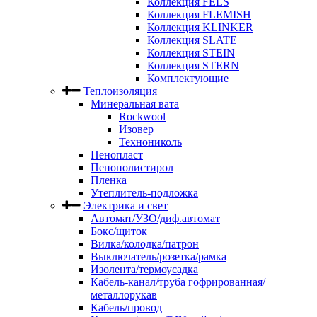
Коллекция FELS
Коллекция FLEMISH
Коллекция KLINKER
Коллекция SLATE
Коллекция STEIN
Коллекция STERN
Комплектующие
Теплоизоляция
Минеральная вата
Rockwool
Изовер
Технониколь
Пенопласт
Пенополистирол
Пленка
Утеплитель-подложка
Электрика и свет
Автомат/УЗО/диф.автомат
Бокс/щиток
Вилка/колодка/патрон
Выключатель/розетка/рамка
Изолента/термоусадка
Кабель-канал/труба гофрированная/
металлорукав
Кабель/провод