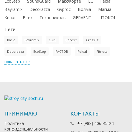
EcoStep
SoundGuard
МаксФорте
ЕС
Feidal
Bayramix
Decorazza
Gyproc
Волма
Магма
Knauf
Bitex
Технониколь
GERVENT
LITOKOL
Теги
Basic
Bayramix
CS25
Ceresit
CrossFit
Decorazza
EcoStep
FACTOR
Feidal
Fitness
показать все
ПРИНИМАЮ
КОНТАКТЫ
Политика
+7 (988) 406-45-24
конфиденциальности