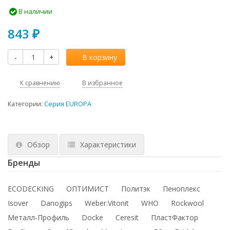
В наличии
843
₽
-
+
В корзину
К сравнению
В избранное
Категории:
Серия EUROPA
Обзор
Характеристики
Бренды
ECODECKING
ОПТИМИСТ
Политэк
Пеноплекс
Isover
Danogips
Weber.Vitonit
WHO
Rockwool
Металл-Профиль
Docke
Ceresit
ПластФактор