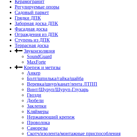
Керамогранит
Регулируемые опоры
Садовый паркет
Грядки ДПК
Заборная доска ДПК
Фасадная доска
Ограждения из ДПК
Ступень из ДПК
Террасная доска
Звукоизоляция
SoundGuard
MaxForte
Крепеж и метизы
Анкер
Болт/шпилька/гайка/шайба
Веревка/шнур/канат/лента ЛТПП
Винт/Шуруп/Шуруп-Глухарь
Гвозди
Дюбели
Заклепки
Кляймеры
Нержавеющий крепеж
Проволока
Саморезы
Скотч/изолента/монтажные приспособления