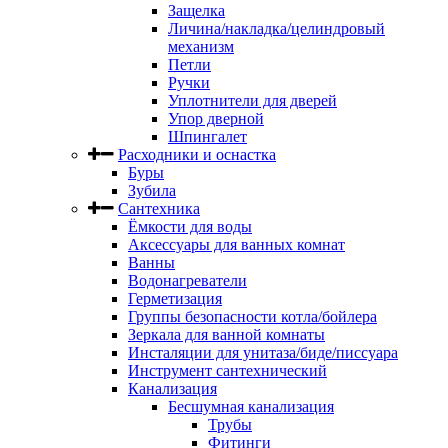
Защелка
Личина/накладка/целиндровый
механизм
Петли
Ручки
Уплотнители для дверей
Упор дверной
Шпингалет
Расходники и оснастка
Буры
Зубила
Сантехника
Ёмкости для воды
Аксессуары для ванных комнат
Ванны
Водонагреватели
Герметизация
Группы безопасности котла/бойлера
Зеркала для ванной комнаты
Инсталяции для унитаза/биде/писсуара
Инструмент сантехнический
Канализация
Бесшумная канализация
Трубы
Фитинги