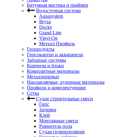
Битумная мастика и праймер
Водосточная система
Aquasystem
Bryza
Docke
Grand Line
Vinyl-On
Металл Профиль
Геопродукты
Гипсокартон и аквапанели
Заборные системы
Кирпичи и блоки
Композитные материалы
Металлопрокат
Наплавляемые, рулонные материалы
Профили и комплектующие
Сетка
Сухие строительные смеси
Гипс
Затирки
Клей
Монтажные смеси
Ровнитель пола
Сухая гидроизоляция