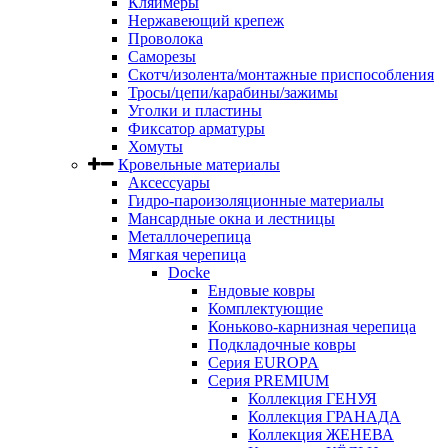
Кляймеры
Нержавеющий крепеж
Проволока
Саморезы
Скотч/изолента/монтажные приспособления
Тросы/цепи/карабины/зажимы
Уголки и пластины
Фиксатор арматуры
Хомуты
Кровельные материалы
Аксессуары
Гидро-пароизоляционные материалы
Мансардные окна и лестницы
Металлочерепица
Мягкая черепица
Docke
Ендовые ковры
Комплектующие
Коньково-карнизная черепица
Подкладочные ковры
Серия EUROPA
Серия PREMIUM
Коллекция ГЕНУЯ
Коллекция ГРАНАДА
Коллекция ЖЕНЕВА