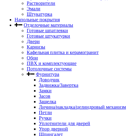
Растворители
Эмали
Штукатурка
Напольные покрытия
Отделочные материалы
Готовые шпатлевки
Готовые штукатурки
Двери
Карнизы
Кафельная плитка и керамогранит
Обои
ПВХ и комплектующие
Потолочные системы
Фурнитура
Доводчик
Задвижка/Завертка
Замки
Засов
Защелка
Личина/накладка/целиндровый механизм
Петли
Ручки
Уплотнители для дверей
Упор дверной
Шпингалет