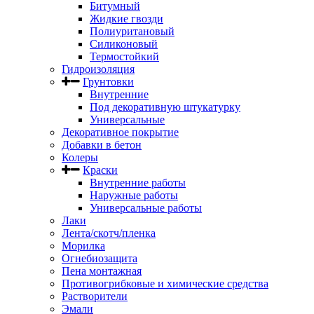
Битумный
Жидкие гвозди
Полиуритановый
Силиконовый
Термостойкий
Гидроизоляция
Грунтовки
Внутренние
Под декоративную штукатурку
Универсальные
Декоративное покрытие
Добавки в бетон
Колеры
Краски
Внутренние работы
Наружные работы
Универсальные работы
Лаки
Лента/скотч/пленка
Морилка
Огнебиозащита
Пена монтажная
Противогрибковые и химические средства
Растворители
Эмали