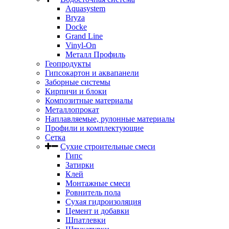
Aquasystem
Bryza
Docke
Grand Line
Vinyl-On
Металл Профиль
Геопродукты
Гипсокартон и аквапанели
Заборные системы
Кирпичи и блоки
Композитные материалы
Металлопрокат
Наплавляемые, рулонные материалы
Профили и комплектующие
Сетка
Сухие строительные смеси
Гипс
Затирки
Клей
Монтажные смеси
Ровнитель пола
Сухая гидроизоляция
Цемент и добавки
Шпатлевки