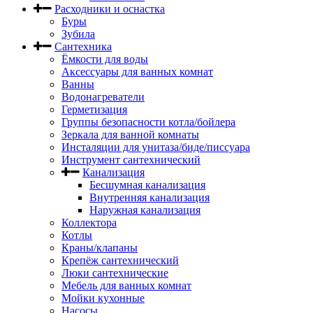
Расходники и оснастка
Буры
Зубила
Сантехника
Ёмкости для воды
Аксессуары для ванных комнат
Ванны
Водонагреватели
Герметизация
Группы безопасности котла/бойлера
Зеркала для ванной комнаты
Инсталяции для унитаза/биде/писсуара
Инструмент сантехнический
Канализация
Бесшумная канализация
Внутренняя канализация
Наружная канализация
Коллектора
Котлы
Краны/клапаны
Крепёж сантехнический
Люки сантехнические
Мебель для ванных комнат
Мойки кухонные
Насосы