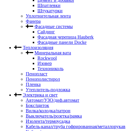
Цемент и добавки
Шпатлевки
Штукатурки
Уплотнительная лента
Фанера
Фасадные системы
Сайдинг
Фасадная черепица Hauberk
Фасадные панели Docke
Теплоизоляция
Минеральная вата
Rockwool
Изовер
Технониколь
Пенопласт
Пенополистирол
Пленка
Утеплитель-подложка
Электрика и свет
Автомат/УЗО/диф.автомат
Бокс/щиток
Вилка/колодка/патрон
Выключатель/розетка/рамка
Изолента/термоусадка
Кабель-канал/труба гофрированная/металлорукав