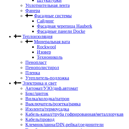
Штукатурки
Уплотнительная лента
Фанера
Фасадные системы
Сайдинг
Фасадная черепица Hauberk
Фасадные панели Docke
Теплоизоляция
Минеральная вата
Rockwool
Изовер
Технониколь
Пенопласт
Пенополистирол
Пленка
Утеплитель-подложка
Электрика и свет
Автомат/УЗО/диф.автомат
Бокс/щиток
Вилка/колодка/патрон
Выключатель/розетка/рамка
Изолента/термоусадка
Кабель-канал/труба гофрированная/металлорукав
Кабель/провод
Клемник/шина/DIN-рейка/соединители