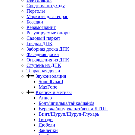
Вентиляция
Средства по уходу
Перголы
Маркизы для террас
Беседки
Керамогранит
Регулируемые опоры
Садовый паркет
Грядки ДПК
Заборная доска ДПК
Фасадная доска
Ограждения из ДПК
Ступень из ДПК
Террасная доска
Звукоизоляция
SoundGuard
MaxForte
Крепеж и метизы
Анкер
Болт/шпилька/гайка/шайба
Веревка/шнур/канат/лента ЛТПП
Винт/Шуруп/Шуруп-Глухарь
Гвозди
Дюбели
Заклепки