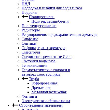
ПНД
Подводка и шланги для воды и газа
Поддоны
Полипропилен
Политек серый/белый
Полотенцесушители
Радиаторы
Регулировочно-предохранительная арматура
Санфаянс
Септики
Сифоны, трапы, арматура
Смесители
Соединения ремонтные Gebo
Счетчики воды/газа
Теплоизоляция
Термостатические головки и
автовоздухоотводчики
Труба
Гофрированная
Дренажная
Металлопластиковая
Фитинги
Электрические тёплые полы
Строительные материалы
Арматура