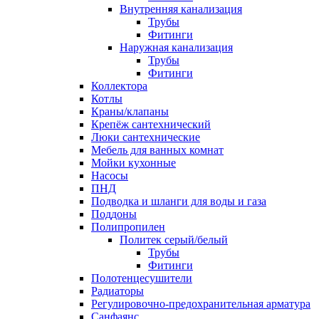
Внутренняя канализация
Трубы
Фитинги
Наружная канализация
Трубы
Фитинги
Коллектора
Котлы
Краны/клапаны
Крепёж сантехнический
Люки сантехнические
Мебель для ванных комнат
Мойки кухонные
Насосы
ПНД
Подводка и шланги для воды и газа
Поддоны
Полипропилен
Политек серый/белый
Трубы
Фитинги
Полотенцесушители
Радиаторы
Регулировочно-предохранительная арматура
Санфаянс