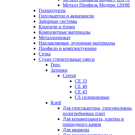
Металл Профиль Модерн 120/86
Геопродукты
Гипсокартон и аквапанели
Заборные системы
Кирпичи и блоки
Композитные материалы
Металлопрокат
Наплавляемые, рулонные материалы
Профили и комплектующие
Сетка
Сухие строительные смеси
Гипс
Затирки
Ceresit
CE 33
CE 40
CE 43
CS силиконовые
Клей
Для гипсокартона, гипсоволокна,
позогребневых плит
Для керамогранита, плитки и
природного камня
Для мрамора