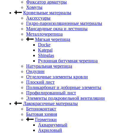
Фиксатор арматуры
Хомуты
Кровельные материалы
Аксессуары
Гидро-пароизоляционные материалы
Мансардные окна и лестницы
Металлочерепица
Мягкая черепица
Docke
Katepal
Shinglas
Рулонная битумная черепица
Натуральная черепица
Ондулин
Отделочные элементы кровли
Плоский лист
Поликарбонат и доборные элементы
Профилированный лист
Элементы подкровельной вентиляции
Лакокрасочные материалы
Бетоноконтакт
Бытовая химия
Герметики
Аквариумный
Акриловый