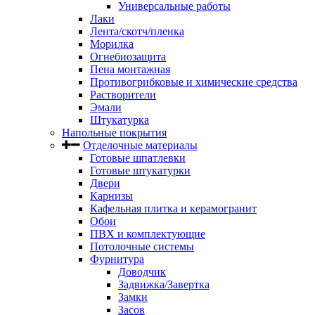
Универсальные работы
Лаки
Лента/скотч/пленка
Морилка
Огнебиозащита
Пена монтажная
Противогрибковые и химические средства
Растворители
Эмали
Штукатурка
Напольные покрытия
Отделочные материалы
Готовые шпатлевки
Готовые штукатурки
Двери
Карнизы
Кафельная плитка и керамогранит
Обои
ПВХ и комплектующие
Потолочные системы
Фурнитура
Доводчик
Задвижка/Завертка
Замки
Засов