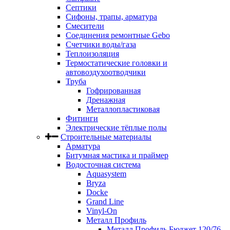
Септики
Сифоны, трапы, арматура
Смесители
Соединения ремонтные Gebo
Счетчики воды/газа
Теплоизоляция
Термостатические головки и
автовоздухоотводчики
Труба
Гофрированная
Дренажная
Металлопластиковая
Фитинги
Электрические тёплые полы
Строительные материалы
Арматура
Битумная мастика и праймер
Водосточная система
Aquasystem
Bryza
Docke
Grand Line
Vinyl-On
Металл Профиль
Металл Профиль Бюджет 120/76