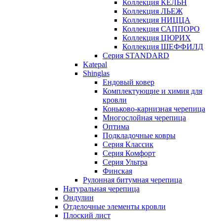
Коллекция КЁЛЬН
Коллекция ЛЬЕЖ
Коллекция НИЦЦА
Коллекция САППОРО
Коллекция ЦЮРИХ
Коллекция ШЕФФИЛД
Серия STANDARD
Katepal
Shinglas
Ендовый ковер
Комплектующие и химия для
кровли
Коньково-карнизная черепица
Многослойная черепица
Оптима
Подкладочные ковры
Серия Классик
Серия Комфорт
Серия Ультра
Финская
Рулонная битумная черепица
Натуральная черепица
Ондулин
Отделочные элементы кровли
Плоский лист