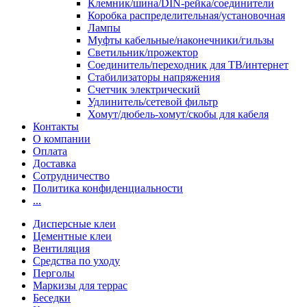
Клемник/шина/DIN-рейка/соединители
Коробка распределительная/установочная
Лампы
Муфты кабельные/наконечники/гильзы
Светильник/прожектор
Соединитель/переходник для ТВ/интернет
Стабилизаторы напряжения
Счетчик электрический
Удлинитель/сетевой фильтр
Хомут/дюбель-хомут/скобы для кабеля
Контакты
О компании
Оплата
Доставка
Сотрудничество
Политика конфиденциальности
...
Дисперсные клеи
Цементные клеи
Вентиляция
Средства по уходу
Перголы
Маркизы для террас
Беседки