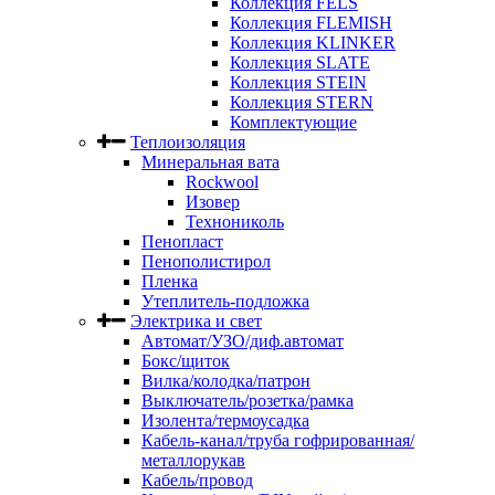
Коллекция FELS
Коллекция FLEMISH
Коллекция KLINKER
Коллекция SLATE
Коллекция STEIN
Коллекция STERN
Комплектующие
Теплоизоляция
Минеральная вата
Rockwool
Изовер
Технониколь
Пенопласт
Пенополистирол
Пленка
Утеплитель-подложка
Электрика и свет
Автомат/УЗО/диф.автомат
Бокс/щиток
Вилка/колодка/патрон
Выключатель/розетка/рамка
Изолента/термоусадка
Кабель-канал/труба гофрированная/
металлорукав
Кабель/провод