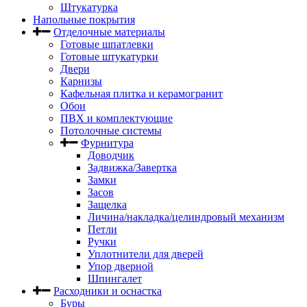
Штукатурка
Напольные покрытия
Отделочные материалы
Готовые шпатлевки
Готовые штукатурки
Двери
Карнизы
Кафельная плитка и керамогранит
Обои
ПВХ и комплектующие
Потолочные системы
Фурнитура
Доводчик
Задвижка/Завертка
Замки
Засов
Защелка
Личина/накладка/целиндровый механизм
Петли
Ручки
Уплотнители для дверей
Упор дверной
Шпингалет
Расходники и оснастка
Буры