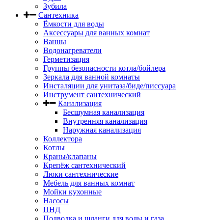
Зубила
Сантехника
Ёмкости для воды
Аксессуары для ванных комнат
Ванны
Водонагреватели
Герметизация
Группы безопасности котла/бойлера
Зеркала для ванной комнаты
Инсталяции для унитаза/биде/писсуара
Инструмент сантехнический
Канализация
Бесшумная канализация
Внутренняя канализация
Наружная канализация
Коллектора
Котлы
Краны/клапаны
Крепёж сантехнический
Люки сантехнические
Мебель для ванных комнат
Мойки кухонные
Насосы
ПНД
Подводка и шланги для воды и газа