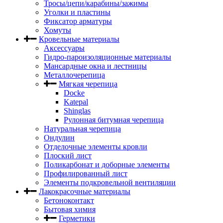
Тросы/цепи/карабины/зажимы
Уголки и пластины
Фиксатор арматуры
Хомуты
Кровельные материалы
Аксессуары
Гидро-пароизоляционные материалы
Мансардные окна и лестницы
Металлочерепица
Мягкая черепица
Docke
Katepal
Shinglas
Рулонная битумная черепица
Натуральная черепица
Ондулин
Отделочные элементы кровли
Плоский лист
Поликарбонат и доборные элементы
Профилированный лист
Элементы подкровельной вентиляции
Лакокрасочные материалы
Бетоноконтакт
Бытовая химия
Герметики