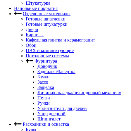
Штукатурка
Напольные покрытия
Отделочные материалы
Готовые шпатлевки
Готовые штукатурки
Двери
Карнизы
Кафельная плитка и керамогранит
Обои
ПВХ и комплектующие
Потолочные системы
Фурнитура
Доводчик
Задвижка/Завертка
Замки
Засов
Защелка
Личина/накладка/целиндровый механизм
Петли
Ручки
Уплотнители для дверей
Упор дверной
Шпингалет
Расходники и оснастка
Буры