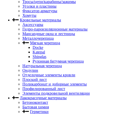
Тросы/цепи/карабины/зажимы
Уголки и пластины
Фиксатор арматуры
Хомуты
Кровельные материалы
Аксессуары
Гидро-пароизоляционные материалы
Мансардные окна и лестницы
Металлочерепица
Мягкая черепица
Docke
Katepal
Shinglas
Рулонная битумная черепица
Натуральная черепица
Ондулин
Отделочные элементы кровли
Плоский лист
Поликарбонат и доборные элементы
Профилированный лист
Элементы подкровельной вентиляции
Лакокрасочные материалы
Бетоноконтакт
Бытовая химия
Герметики