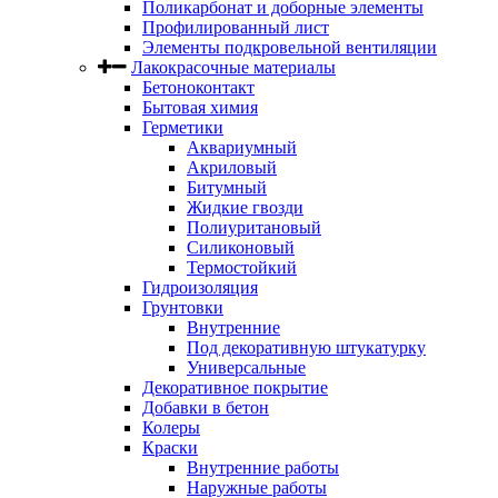
Поликарбонат и доборные элементы
Профилированный лист
Элементы подкровельной вентиляции
Лакокрасочные материалы
Бетоноконтакт
Бытовая химия
Герметики
Аквариумный
Акриловый
Битумный
Жидкие гвозди
Полиуритановый
Силиконовый
Термостойкий
Гидроизоляция
Грунтовки
Внутренние
Под декоративную штукатурку
Универсальные
Декоративное покрытие
Добавки в бетон
Колеры
Краски
Внутренние работы
Наружные работы