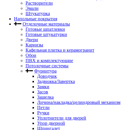
Растворители
Эмали
Штукатурка
Напольные покрытия
Отделочные материалы
Готовые шпатлевки
Готовые штукатурки
Двери
Карнизы
Кафельная плитка и керамогранит
Обои
ПВХ и комплектующие
Потолочные системы
Фурнитура
Доводчик
Задвижка/Завертка
Замки
Засов
Защелка
Личина/накладка/целиндровый механизм
Петли
Ручки
Уплотнители для дверей
Упор дверной
Шпингалет