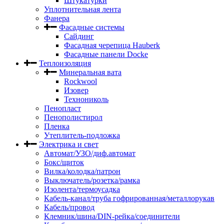
Штукатурки
Уплотнительная лента
Фанера
Фасадные системы
Сайдинг
Фасадная черепица Hauberk
Фасадные панели Docke
Теплоизоляция
Минеральная вата
Rockwool
Изовер
Технониколь
Пенопласт
Пенополистирол
Пленка
Утеплитель-подложка
Электрика и свет
Автомат/УЗО/диф.автомат
Бокс/щиток
Вилка/колодка/патрон
Выключатель/розетка/рамка
Изолента/термоусадка
Кабель-канал/труба гофрированная/металлорукав
Кабель/провод
Клемник/шина/DIN-рейка/соединители