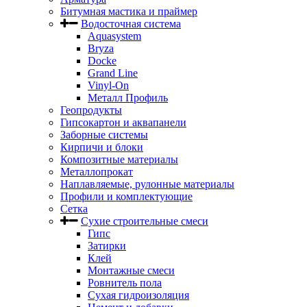
Битумная мастика и праймер
Водосточная система
Aquasystem
Bryza
Docke
Grand Line
Vinyl-On
Металл Профиль
Геопродукты
Гипсокартон и аквапанели
Заборные системы
Кирпичи и блоки
Композитные материалы
Металлопрокат
Наплавляемые, рулонные материалы
Профили и комплектующие
Сетка
Сухие строительные смеси
Гипс
Затирки
Клей
Монтажные смеси
Ровнитель пола
Сухая гидроизоляция