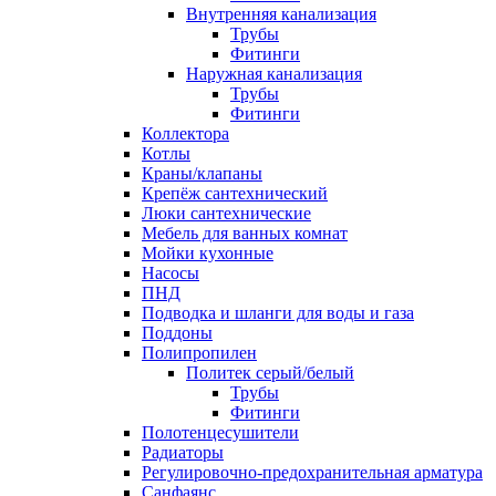
Внутренняя канализация
Трубы
Фитинги
Наружная канализация
Трубы
Фитинги
Коллектора
Котлы
Краны/клапаны
Крепёж сантехнический
Люки сантехнические
Мебель для ванных комнат
Мойки кухонные
Насосы
ПНД
Подводка и шланги для воды и газа
Поддоны
Полипропилен
Политек серый/белый
Трубы
Фитинги
Полотенцесушители
Радиаторы
Регулировочно-предохранительная арматура
Санфаянс