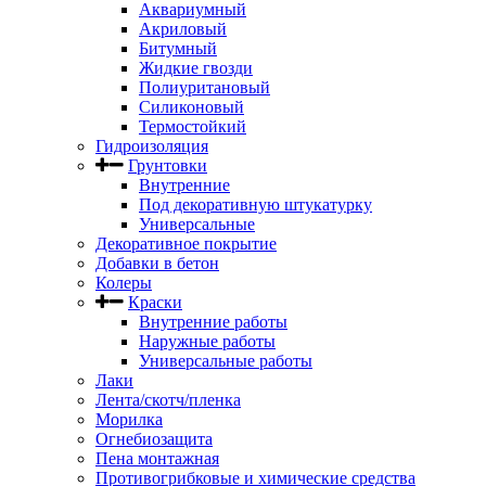
Аквариумный
Акриловый
Битумный
Жидкие гвозди
Полиуритановый
Силиконовый
Термостойкий
Гидроизоляция
Грунтовки
Внутренние
Под декоративную штукатурку
Универсальные
Декоративное покрытие
Добавки в бетон
Колеры
Краски
Внутренние работы
Наружные работы
Универсальные работы
Лаки
Лента/скотч/пленка
Морилка
Огнебиозащита
Пена монтажная
Противогрибковые и химические средства