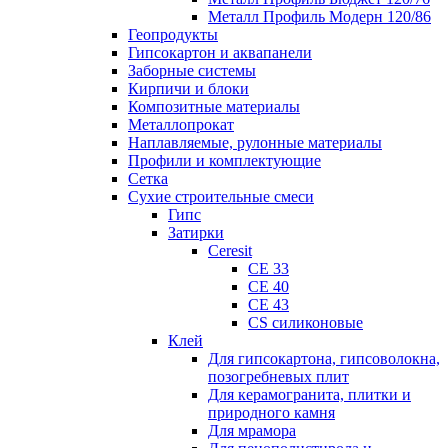
Металл Профиль Модерн 120/86
Геопродукты
Гипсокартон и аквапанели
Заборные системы
Кирпичи и блоки
Композитные материалы
Металлопрокат
Наплавляемые, рулонные материалы
Профили и комплектующие
Сетка
Сухие строительные смеси
Гипс
Затирки
Ceresit
CE 33
CE 40
CE 43
CS силиконовые
Клей
Для гипсокартона, гипсоволокна,
позогребневых плит
Для керамогранита, плитки и
природного камня
Для мрамора