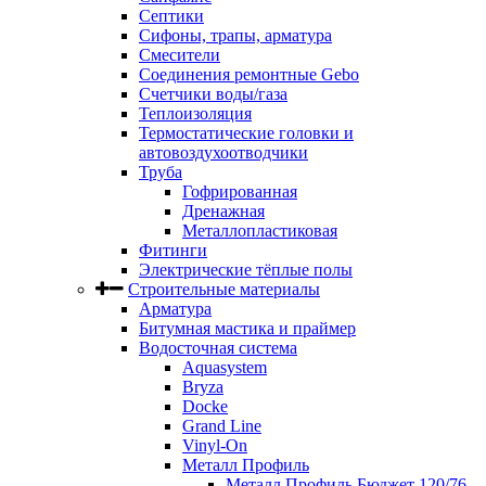
Септики
Сифоны, трапы, арматура
Смесители
Соединения ремонтные Gebo
Счетчики воды/газа
Теплоизоляция
Термостатические головки и
автовоздухоотводчики
Труба
Гофрированная
Дренажная
Металлопластиковая
Фитинги
Электрические тёплые полы
Строительные материалы
Арматура
Битумная мастика и праймер
Водосточная система
Aquasystem
Bryza
Docke
Grand Line
Vinyl-On
Металл Профиль
Металл Профиль Бюджет 120/76