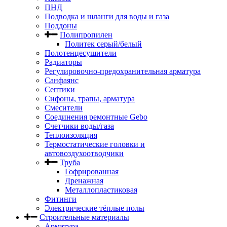
ПНД
Подводка и шланги для воды и газа
Поддоны
Полипропилен
Политек серый/белый
Полотенцесушители
Радиаторы
Регулировочно-предохранительная арматура
Санфаянс
Септики
Сифоны, трапы, арматура
Смесители
Соединения ремонтные Gebo
Счетчики воды/газа
Теплоизоляция
Термостатические головки и
автовоздухоотводчики
Труба
Гофрированная
Дренажная
Металлопластиковая
Фитинги
Электрические тёплые полы
Строительные материалы
Арматура