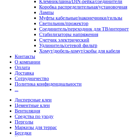
Клемник/шина/DIN-рейка/соединители
Коробка распределительная/установочная
Лампы
Муфты кабельные/наконечники/гильзы
Светильник/прожектор
Соединитель/переходник для ТВ/интернет
Стабилизаторы напряжения
Счетчик электрический
Удлинитель/сетевой фильтр
Хомут/дюбель-хомут/скобы для кабеля
Контакты
О компании
Оплата
Доставка
Сотрудничество
Политика конфиденциальности
...
Дисперсные клеи
Цементные клеи
Вентиляция
Средства по уходу
Перголы
Маркизы для террас
Беседки