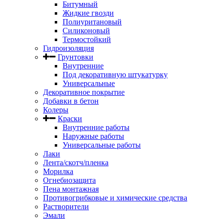
Битумный
Жидкие гвозди
Полиуритановый
Силиконовый
Термостойкий
Гидроизоляция
Грунтовки
Внутренние
Под декоративную штукатурку
Универсальные
Декоративное покрытие
Добавки в бетон
Колеры
Краски
Внутренние работы
Наружные работы
Универсальные работы
Лаки
Лента/скотч/пленка
Морилка
Огнебиозащита
Пена монтажная
Противогрибковые и химические средства
Растворители
Эмали