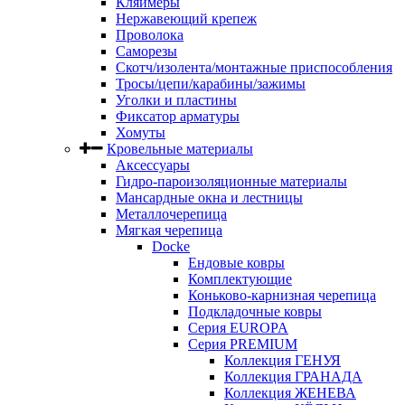
Кляймеры
Нержавеющий крепеж
Проволока
Саморезы
Скотч/изолента/монтажные приспособления
Тросы/цепи/карабины/зажимы
Уголки и пластины
Фиксатор арматуры
Хомуты
Кровельные материалы
Аксессуары
Гидро-пароизоляционные материалы
Мансардные окна и лестницы
Металлочерепица
Мягкая черепица
Docke
Ендовые ковры
Комплектующие
Коньково-карнизная черепица
Подкладочные ковры
Серия EUROPA
Серия PREMIUM
Коллекция ГЕНУЯ
Коллекция ГРАНАДА
Коллекция ЖЕНЕВА