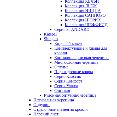
Коллекция КЁЛЬН
Коллекция ЛЬЕЖ
Коллекция НИЦЦА
Коллекция САППОРО
Коллекция ЦЮРИХ
Коллекция ШЕФФИЛД
Серия STANDARD
Katepal
Shinglas
Ендовый ковер
Комплектующие и химия для
кровли
Коньково-карнизная черепица
Многослойная черепица
Оптима
Подкладочные ковры
Серия Классик
Серия Комфорт
Серия Ультра
Финская
Рулонная битумная черепица
Натуральная черепица
Ондулин
Отделочные элементы кровли
Плоский лист