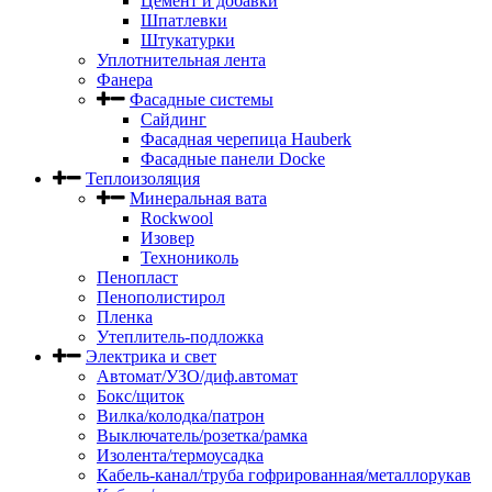
Цемент и добавки
Шпатлевки
Штукатурки
Уплотнительная лента
Фанера
Фасадные системы
Сайдинг
Фасадная черепица Hauberk
Фасадные панели Docke
Теплоизоляция
Минеральная вата
Rockwool
Изовер
Технониколь
Пенопласт
Пенополистирол
Пленка
Утеплитель-подложка
Электрика и свет
Автомат/УЗО/диф.автомат
Бокс/щиток
Вилка/колодка/патрон
Выключатель/розетка/рамка
Изолента/термоусадка
Кабель-канал/труба гофрированная/металлорукав