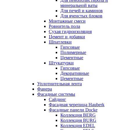
Для пенополистирола и
минеральной ваты
Для печей и каминов
Для ячеистых блоков
Монтажные смеси
Ровнитель пола
Сухая гидроизоляция
Цемент и добавки
Шпатлевки
Гипсовые
Полимерные
Цементные
Штукатурки
Гипсовые
Декоративные
Цементные
Уплотнительная лента
Фанера
Фасадные системы
Сайдинг
Фасадная черепица Hauberk
Фасадные панели Docke
Коллекция BERG
Коллекция BURG
Коллекция EDEL