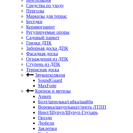
Вентиляция
Средства по уходу
Перголы
Маркизы для террас
Беседки
Керамогранит
Регулируемые опоры
Садовый паркет
Грядки ДПК
Заборная доска ДПК
Фасадная доска
Ограждения из ДПК
Ступень из ДПК
Террасная доска
Звукоизоляция
SoundGuard
MaxForte
Крепеж и метизы
Анкер
Болт/шпилька/гайка/шайба
Веревка/шнур/канат/лента ЛТПП
Винт/Шуруп/Шуруп-Глухарь
Гвозди
Дюбели
Заклепки