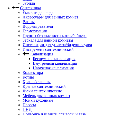
Зубила
Сантехника
Ёмкости для воды
Аксессуары для ванных комнат
Ванны
Водонагреватели
Герметизация
Группы безопасности котла/бойлера
Зеркала для ванной комнаты
Инсталяции для унитаза/биде/писсуара
Инструмент сантехнический
Канализация
Бесшумная канализация
Внутренняя канализация
Наружная канализация
Коллектора
Котлы
Краны/клапаны
Крепёж сантехнический
Люки сантехнические
Мебель для ванных комнат
Мойки кухонные
Насосы
ПНД
Подводка и шланги для воды и газа