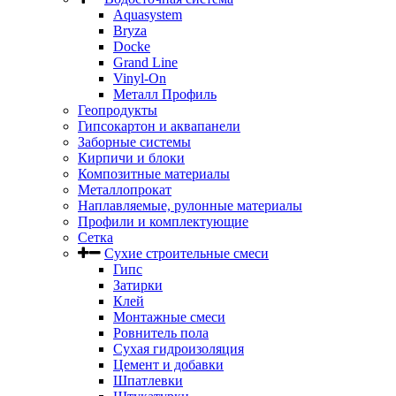
Aquasystem
Bryza
Docke
Grand Line
Vinyl-On
Металл Профиль
Геопродукты
Гипсокартон и аквапанели
Заборные системы
Кирпичи и блоки
Композитные материалы
Металлопрокат
Наплавляемые, рулонные материалы
Профили и комплектующие
Сетка
Сухие строительные смеси
Гипс
Затирки
Клей
Монтажные смеси
Ровнитель пола
Сухая гидроизоляция
Цемент и добавки
Шпатлевки