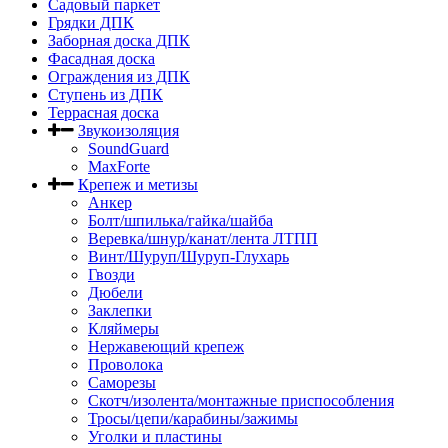
Садовый паркет
Грядки ДПК
Заборная доска ДПК
Фасадная доска
Ограждения из ДПК
Ступень из ДПК
Террасная доска
Звукоизоляция
SoundGuard
MaxForte
Крепеж и метизы
Анкер
Болт/шпилька/гайка/шайба
Веревка/шнур/канат/лента ЛТПП
Винт/Шуруп/Шуруп-Глухарь
Гвозди
Дюбели
Заклепки
Кляймеры
Нержавеющий крепеж
Проволока
Саморезы
Скотч/изолента/монтажные приспособления
Тросы/цепи/карабины/зажимы
Уголки и пластины