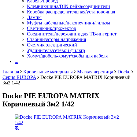
Кабель/провод
Клемник/шина/DIN-рейка/соединители
Коробка распределительная/установочная
Лампы
Муфты кабельные/наконечники/гильзы
Светильник/прожектор
Соединитель/переходник для ТВ/интернет
Стабилизаторы напряжения
Счетчик электрический
Удлинитель/сетевой фильтр
Хомут/дюбель-хомут/скобы для кабеля
...
Главная
Кровельные материалы
Мягкая черепица
Docke
Серия EUROPA
Docke PIE EUROPA MATRIX Коричневый
3м2 1/42
Docke PIE EUROPA MATRIX
Коричневый 3м2 1/42