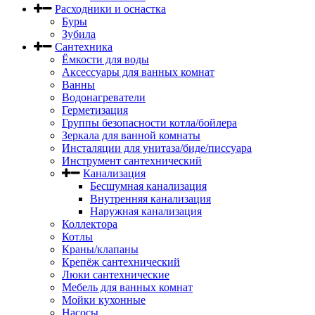
Расходники и оснастка
Буры
Зубила
Сантехника
Ёмкости для воды
Аксессуары для ванных комнат
Ванны
Водонагреватели
Герметизация
Группы безопасности котла/бойлера
Зеркала для ванной комнаты
Инсталяции для унитаза/биде/писсуара
Инструмент сантехнический
Канализация
Бесшумная канализация
Внутренняя канализация
Наружная канализация
Коллектора
Котлы
Краны/клапаны
Крепёж сантехнический
Люки сантехнические
Мебель для ванных комнат
Мойки кухонные
Насосы