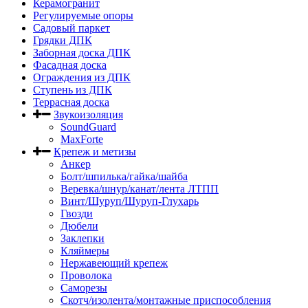
Керамогранит
Регулируемые опоры
Садовый паркет
Грядки ДПК
Заборная доска ДПК
Фасадная доска
Ограждения из ДПК
Ступень из ДПК
Террасная доска
Звукоизоляция
SoundGuard
MaxForte
Крепеж и метизы
Анкер
Болт/шпилька/гайка/шайба
Веревка/шнур/канат/лента ЛТПП
Винт/Шуруп/Шуруп-Глухарь
Гвозди
Дюбели
Заклепки
Кляймеры
Нержавеющий крепеж
Проволока
Саморезы
Скотч/изолента/монтажные приспособления