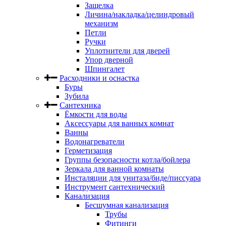
Защелка
Личина/накладка/целиндровый
механизм
Петли
Ручки
Уплотнители для дверей
Упор дверной
Шпингалет
Расходники и оснастка
Буры
Зубила
Сантехника
Ёмкости для воды
Аксессуары для ванных комнат
Ванны
Водонагреватели
Герметизация
Группы безопасности котла/бойлера
Зеркала для ванной комнаты
Инсталяции для унитаза/биде/писсуара
Инструмент сантехнический
Канализация
Бесшумная канализация
Трубы
Фитинги