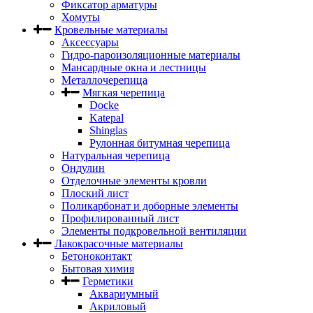
Фиксатор арматуры
Хомуты
Кровельные материалы
Аксессуары
Гидро-пароизоляционные материалы
Мансардные окна и лестницы
Металлочерепица
Мягкая черепица
Docke
Katepal
Shinglas
Рулонная битумная черепица
Натуральная черепица
Ондулин
Отделочные элементы кровли
Плоский лист
Поликарбонат и доборные элементы
Профилированный лист
Элементы подкровельной вентиляции
Лакокрасочные материалы
Бетоноконтакт
Бытовая химия
Герметики
Аквариумный
Акриловый