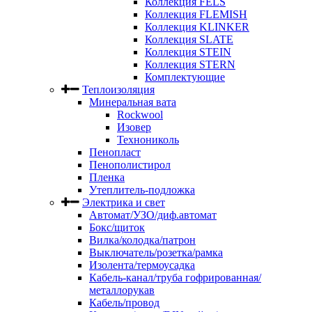
Коллекция FELS
Коллекция FLEMISH
Коллекция KLINKER
Коллекция SLATE
Коллекция STEIN
Коллекция STERN
Комплектующие
Теплоизоляция
Минеральная вата
Rockwool
Изовер
Технониколь
Пенопласт
Пенополистирол
Пленка
Утеплитель-подложка
Электрика и свет
Автомат/УЗО/диф.автомат
Бокс/щиток
Вилка/колодка/патрон
Выключатель/розетка/рамка
Изолента/термоусадка
Кабель-канал/труба гофрированная/
металлорукав
Кабель/провод