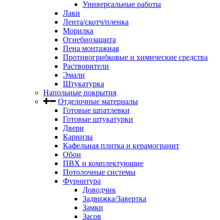
Универсальные работы
Лаки
Лента/скотч/пленка
Морилка
Огнебиозащита
Пена монтажная
Противогрибковые и химические средства
Растворители
Эмали
Штукатурка
Напольные покрытия
Отделочные материалы
Готовые шпатлевки
Готовые штукатурки
Двери
Карнизы
Кафельная плитка и керамогранит
Обои
ПВХ и комплектующие
Потолочные системы
Фурнитура
Доводчик
Задвижка/Завертка
Замки
Засов