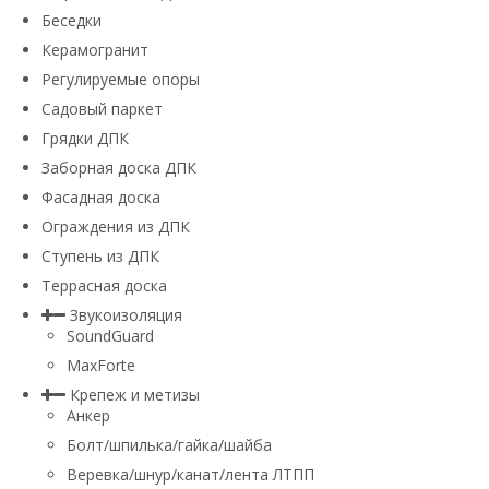
Беседки
Керамогранит
Регулируемые опоры
Садовый паркет
Грядки ДПК
Заборная доска ДПК
Фасадная доска
Ограждения из ДПК
Ступень из ДПК
Террасная доска
Звукоизоляция
SoundGuard
MaxForte
Крепеж и метизы
Анкер
Болт/шпилька/гайка/шайба
Веревка/шнур/канат/лента ЛТПП