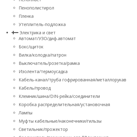
Пенополистирол
Пленка
Утеплитель-подложка
Электрика и свет
Автомат/УЗО/диф.автомат
Бокс/щиток
Вилка/колодка/патрон
Выключатель/розетка/рамка
Изолента/термоусадка
Кабель-канал/труба гофрированная/металлорукав
Кабель/провод
Клемник/шина/DIN-рейка/соединители
Коробка распределительная/установочная
Лампы
Муфты кабельные/наконечники/гильзы
Светильник/прожектор