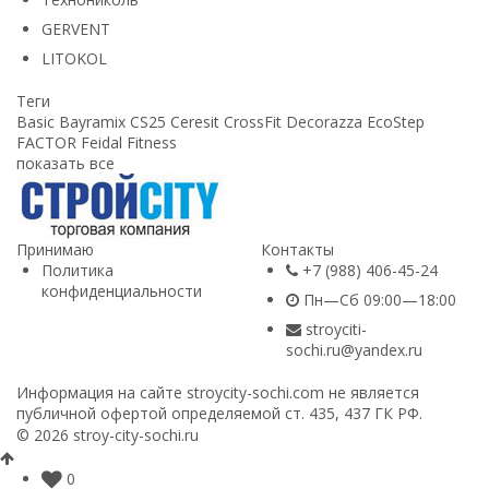
GERVENT
LITOKOL
Теги
Basic
Bayramix
CS25
Ceresit
CrossFit
Decorazza
EcoStep
FACTOR
Feidal
Fitness
показать все
Принимаю
Контакты
Политика
+7 (988) 406-45-24
конфиденциальности
Пн—Сб 09:00—18:00
stroyciti-
sochi.ru@yandex.ru
Информация на сайте stroycity-sochi.com не является
публичной офертой определяемой ст. 435, 437 ГК РФ.
© 2026 stroy-city-sochi.ru
0