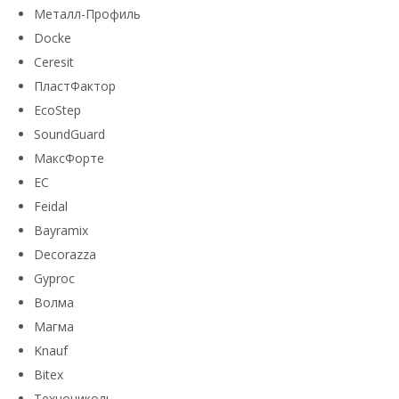
Металл-Профиль
Docke
Ceresit
ПластФактор
EcoStep
SoundGuard
МаксФорте
ЕС
Feidal
Bayramix
Decorazza
Gyproc
Волма
Магма
Knauf
Bitex
Технониколь