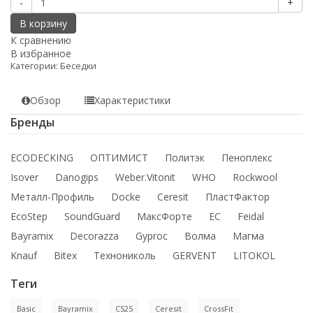
-
+
В корзину
К сравнению
В избранное
Категории:
Беседки
Обзор
Характеристики
Бренды
ECODECKING
ОПТИМИСТ
Политэк
Пеноплекс
Isover
Danogips
Weber.Vitonit
WHO
Rockwool
Металл-Профиль
Docke
Ceresit
ПластФактор
EcoStep
SoundGuard
МаксФорте
ЕС
Feidal
Bayramix
Decorazza
Gyproc
Волма
Магма
Knauf
Bitex
Технониколь
GERVENT
LITOKOL
Теги
Basic
Bayramix
CS25
Ceresit
CrossFit