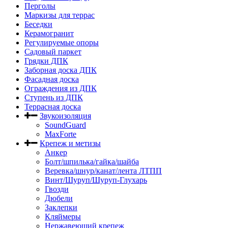
Перголы
Маркизы для террас
Беседки
Керамогранит
Регулируемые опоры
Садовый паркет
Грядки ДПК
Заборная доска ДПК
Фасадная доска
Ограждения из ДПК
Ступень из ДПК
Террасная доска
Звукоизоляция
SoundGuard
MaxForte
Крепеж и метизы
Анкер
Болт/шпилька/гайка/шайба
Веревка/шнур/канат/лента ЛТПП
Винт/Шуруп/Шуруп-Глухарь
Гвозди
Дюбели
Заклепки
Кляймеры
Нержавеющий крепеж