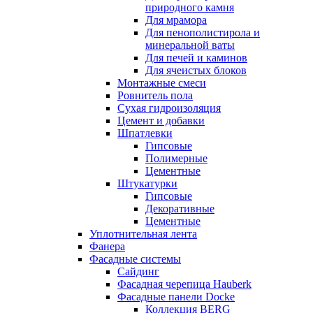
природного камня
Для мрамора
Для пенополистирола и
минеральной ваты
Для печей и каминов
Для ячеистых блоков
Монтажные смеси
Ровнитель пола
Сухая гидроизоляция
Цемент и добавки
Шпатлевки
Гипсовые
Полимерные
Цементные
Штукатурки
Гипсовые
Декоративные
Цементные
Уплотнительная лента
Фанера
Фасадные системы
Сайдинг
Фасадная черепица Hauberk
Фасадные панели Docke
Коллекция BERG