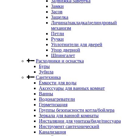
Задвижка/Завертка
Замки
Засов
Защелка
Личина/накладка/целиндровый
механизм
Петли
Ручки
Уплотнители для дверей
Упор дверной
Шпингалет
Расходники и оснастка
Буры
Зубила
Сантехника
Ёмкости для воды
Аксессуары для ванных комнат
Ванны
Водонагреватели
Герметизация
Группы безопасности котла/бойлера
Зеркала для ванной комнаты
Инсталяции для унитаза/биде/писсуара
Инструмент сантехнический
Канализация