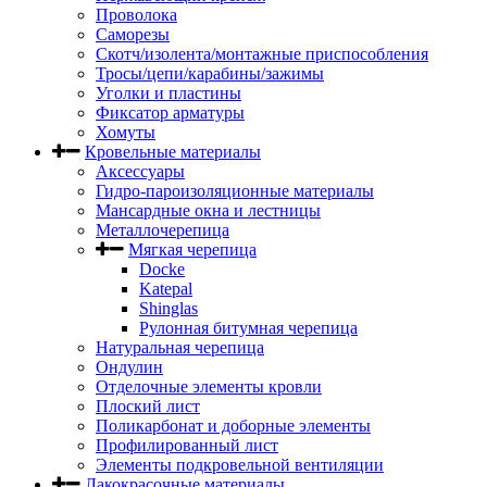
Проволока
Саморезы
Скотч/изолента/монтажные приспособления
Тросы/цепи/карабины/зажимы
Уголки и пластины
Фиксатор арматуры
Хомуты
Кровельные материалы
Аксессуары
Гидро-пароизоляционные материалы
Мансардные окна и лестницы
Металлочерепица
Мягкая черепица
Docke
Katepal
Shinglas
Рулонная битумная черепица
Натуральная черепица
Ондулин
Отделочные элементы кровли
Плоский лист
Поликарбонат и доборные элементы
Профилированный лист
Элементы подкровельной вентиляции
Лакокрасочные материалы