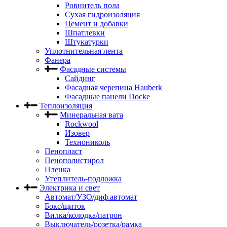
Ровнитель пола
Сухая гидроизоляция
Цемент и добавки
Шпатлевки
Штукатурки
Уплотнительная лента
Фанера
Фасадные системы
Сайдинг
Фасадная черепица Hauberk
Фасадные панели Docke
Теплоизоляция
Минеральная вата
Rockwool
Изовер
Технониколь
Пенопласт
Пенополистирол
Пленка
Утеплитель-подложка
Электрика и свет
Автомат/УЗО/диф.автомат
Бокс/щиток
Вилка/колодка/патрон
Выключатель/розетка/рамка