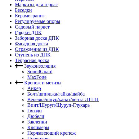
Маркизы для террас
Беседки
Керамогранит
Регулируемые опоры
Садовый паркет
Грядки ДПК
Заборная доска ДПК
Фасадная доска
Ограждения из ДПК
Ступень из ДПК
Террасная доска
Звукоизоляция
SoundGuard
MaxForte
Крепеж и метизы
Анкер
Болт/шпилька/гайка/шайба
Веревка/шнур/канат/лента ЛТПП
Винт/Шуруп/Шуруп-Глухарь
Гвозди
Дюбели
Заклепки
Кляймеры
Нержавеющий крепеж
Проволока