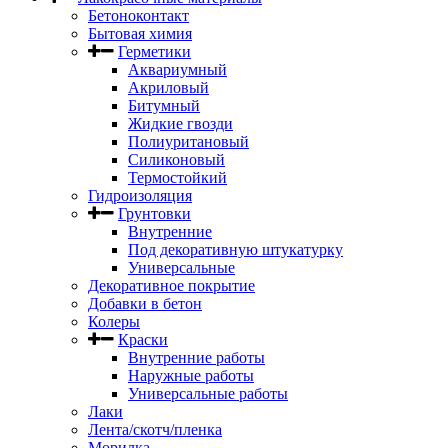
Бетоноконтакт
Бытовая химия
Герметики
Аквариумный
Акриловый
Битумный
Жидкие гвозди
Полиуритановый
Силиконовый
Термостойкий
Гидроизоляция
Грунтовки
Внутренние
Под декоративную штукатурку
Универсальные
Декоративное покрытие
Добавки в бетон
Колеры
Краски
Внутренние работы
Наружные работы
Универсальные работы
Лаки
Лента/скотч/пленка
Морилка