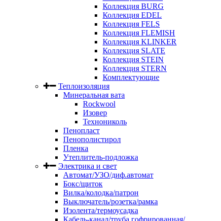
Коллекция BURG
Коллекция EDEL
Коллекция FELS
Коллекция FLEMISH
Коллекция KLINKER
Коллекция SLATE
Коллекция STEIN
Коллекция STERN
Комплектующие
Теплоизоляция
Минеральная вата
Rockwool
Изовер
Технониколь
Пенопласт
Пенополистирол
Пленка
Утеплитель-подложка
Электрика и свет
Автомат/УЗО/диф.автомат
Бокс/щиток
Вилка/колодка/патрон
Выключатель/розетка/рамка
Изолента/термоусадка
Кабель-канал/труба гофрированная/