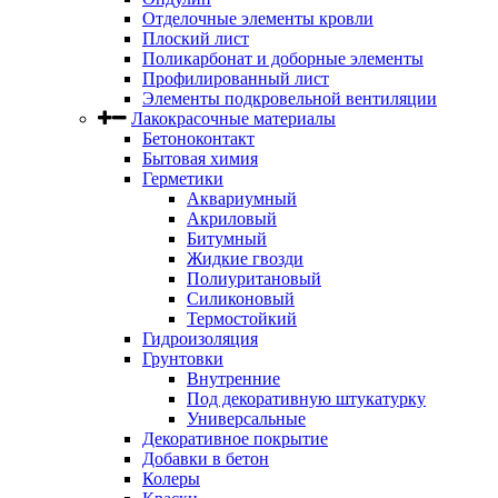
Отделочные элементы кровли
Плоский лист
Поликарбонат и доборные элементы
Профилированный лист
Элементы подкровельной вентиляции
Лакокрасочные материалы
Бетоноконтакт
Бытовая химия
Герметики
Аквариумный
Акриловый
Битумный
Жидкие гвозди
Полиуритановый
Силиконовый
Термостойкий
Гидроизоляция
Грунтовки
Внутренние
Под декоративную штукатурку
Универсальные
Декоративное покрытие
Добавки в бетон
Колеры