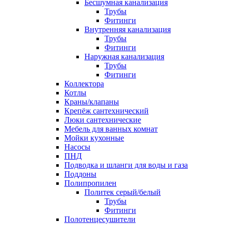
Бесшумная канализация
Трубы
Фитинги
Внутренняя канализация
Трубы
Фитинги
Наружная канализация
Трубы
Фитинги
Коллектора
Котлы
Краны/клапаны
Крепёж сантехнический
Люки сантехнические
Мебель для ванных комнат
Мойки кухонные
Насосы
ПНД
Подводка и шланги для воды и газа
Поддоны
Полипропилен
Политек серый/белый
Трубы
Фитинги
Полотенцесушители