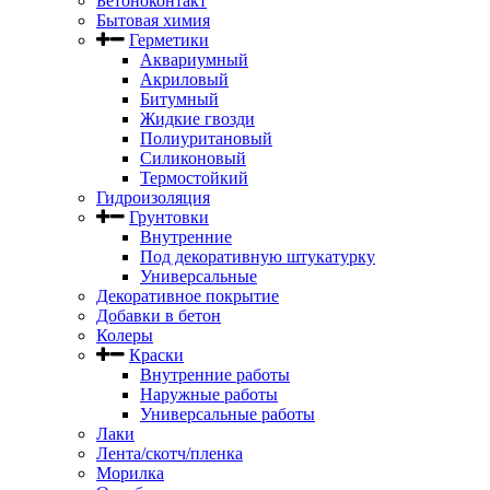
Бетоноконтакт
Бытовая химия
Герметики
Аквариумный
Акриловый
Битумный
Жидкие гвозди
Полиуритановый
Силиконовый
Термостойкий
Гидроизоляция
Грунтовки
Внутренние
Под декоративную штукатурку
Универсальные
Декоративное покрытие
Добавки в бетон
Колеры
Краски
Внутренние работы
Наружные работы
Универсальные работы
Лаки
Лента/скотч/пленка
Морилка