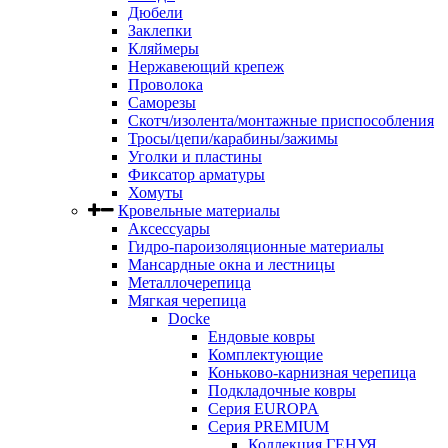
Дюбели
Заклепки
Кляймеры
Нержавеющий крепеж
Проволока
Саморезы
Скотч/изолента/монтажные приспособления
Тросы/цепи/карабины/зажимы
Уголки и пластины
Фиксатор арматуры
Хомуты
Кровельные материалы
Аксессуары
Гидро-пароизоляционные материалы
Мансардные окна и лестницы
Металлочерепица
Мягкая черепица
Docke
Ендовые ковры
Комплектующие
Коньково-карнизная черепица
Подкладочные ковры
Серия EUROPA
Серия PREMIUM
Коллекция ГЕНУЯ