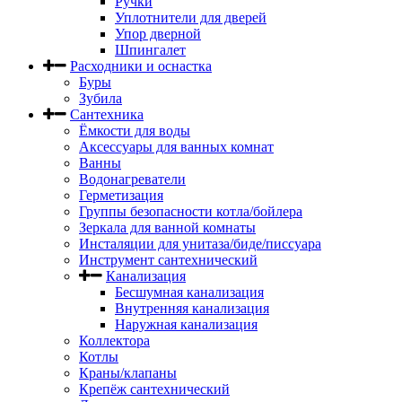
Ручки
Уплотнители для дверей
Упор дверной
Шпингалет
Расходники и оснастка
Буры
Зубила
Сантехника
Ёмкости для воды
Аксессуары для ванных комнат
Ванны
Водонагреватели
Герметизация
Группы безопасности котла/бойлера
Зеркала для ванной комнаты
Инсталяции для унитаза/биде/писсуара
Инструмент сантехнический
Канализация
Бесшумная канализация
Внутренняя канализация
Наружная канализация
Коллектора
Котлы
Краны/клапаны
Крепёж сантехнический