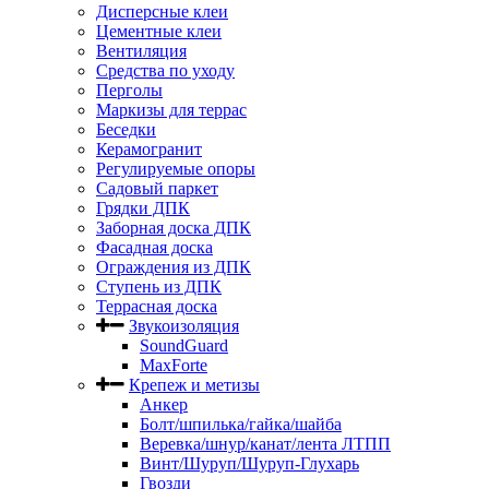
Дисперсные клеи
Цементные клеи
Вентиляция
Средства по уходу
Перголы
Маркизы для террас
Беседки
Керамогранит
Регулируемые опоры
Садовый паркет
Грядки ДПК
Заборная доска ДПК
Фасадная доска
Ограждения из ДПК
Ступень из ДПК
Террасная доска
Звукоизоляция
SoundGuard
MaxForte
Крепеж и метизы
Анкер
Болт/шпилька/гайка/шайба
Веревка/шнур/канат/лента ЛТПП
Винт/Шуруп/Шуруп-Глухарь
Гвозди