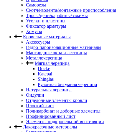
Саморезы
Скотч/изолента/монтажные приспособления
Тросы/цепи/карабины/зажимы
Уголки и пластины
Фиксатор арматуры
Хомуты
Кровельные материалы
Аксессуары
Гидро-пароизоляционные материалы
Мансардные окна и лестницы
Металлочерепица
Мягкая черепица
Docke
Katepal
Shinglas
Рулонная битумная черепица
Натуральная черепица
Ондулин
Отделочные элементы кровли
Плоский лист
Поликарбонат и доборные элементы
Профилированный лист
Элементы подкровельной вентиляции
Лакокрасочные материалы