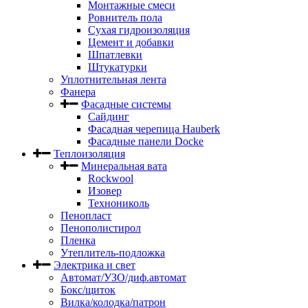
Монтажные смеси
Ровнитель пола
Сухая гидроизоляция
Цемент и добавки
Шпатлевки
Штукатурки
Уплотнительная лента
Фанера
Фасадные системы
Сайдинг
Фасадная черепица Hauberk
Фасадные панели Docke
Теплоизоляция
Минеральная вата
Rockwool
Изовер
Технониколь
Пенопласт
Пенополистирол
Пленка
Утеплитель-подложка
Электрика и свет
Автомат/УЗО/диф.автомат
Бокс/щиток
Вилка/колодка/патрон