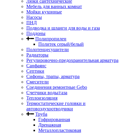
Люки сантехнические
Мебель для ванных комнат
Мойки кухонные
Насосы
ПНД
Подводка и шланги для воды и газа
Поддоны
Полипропилен
Политек серый/белый
Полотенцесушители
Радиаторы
Регулировочно-предохранительная арматура
Санфаянс
Септики
Сифоны, трапы, арматура
Смесители
Соединения ремонтные Gebo
Счетчики воды/газа
Теплоизоляция
Термостатические головки и
автовоздухоотводчики
Труба
Гофрированная
Дренажная
Металлопластиковая