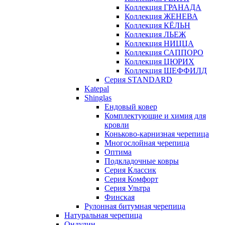
Коллекция ГРАНАДА
Коллекция ЖЕНЕВА
Коллекция КЁЛЬН
Коллекция ЛЬЕЖ
Коллекция НИЦЦА
Коллекция САППОРО
Коллекция ЦЮРИХ
Коллекция ШЕФФИЛД
Серия STANDARD
Katepal
Shinglas
Ендовый ковер
Комплектующие и химия для
кровли
Коньково-карнизная черепица
Многослойная черепица
Оптима
Подкладочные ковры
Серия Классик
Серия Комфорт
Серия Ультра
Финская
Рулонная битумная черепица
Натуральная черепица
Ондулин