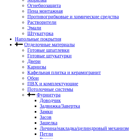
Огнебиозащита
Пена монтажная
Противогрибковые и химические средства
Растворители
Эмали
Штукатурка
Напольные покрытия
Отделочные материалы
Готовые шпатлевки
Готовые штукатурки
Двери
Карнизы
Кафельная плитка и керамогранит
Обои
ПВХ и комплектующие
Потолочные системы
Фурнитура
Доводчик
Задвижка/Завертка
Замки
Засов
Защелка
Личина/накладка/целиндровый механизм
Петли