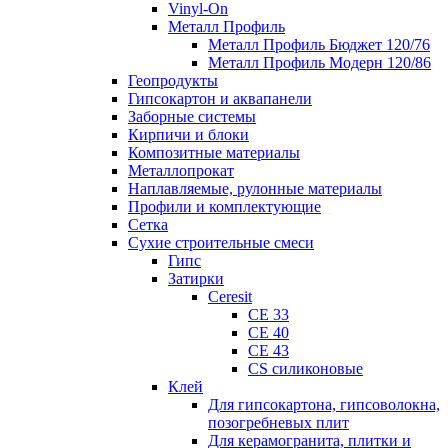
Vinyl-On
Металл Профиль
Металл Профиль Бюджет 120/76
Металл Профиль Модерн 120/86
Геопродукты
Гипсокартон и аквапанели
Заборные системы
Кирпичи и блоки
Композитные материалы
Металлопрокат
Наплавляемые, рулонные материалы
Профили и комплектующие
Сетка
Сухие строительные смеси
Гипс
Затирки
Ceresit
CE 33
CE 40
CE 43
CS силиконовые
Клей
Для гипсокартона, гипсоволокна,
позогребневых плит
Для керамогранита, плитки и