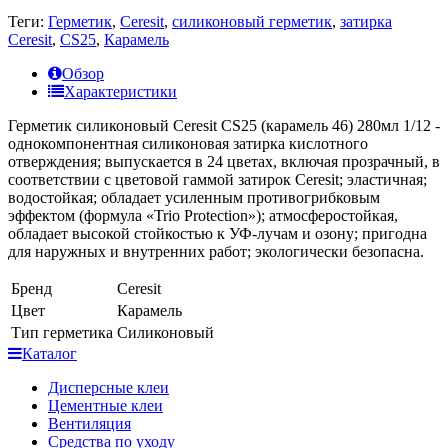
Теги:
Герметик
,
Ceresit
,
силиконовый герметик
,
затирка
Ceresit
,
CS25
,
Карамель
Обзор
Характеристики
Герметик силиконовый Ceresit СS25 (карамель 46) 280мл 1/12
-
однокомпонентная силиконовая затирка кислотного
отверждения; выпускается в 24 цветах, включая прозрачный, в
соответствии с цветовой гаммой затирок Ceresit; эластичная;
водостойкая; обладает усиленным противогрибковым
эффектом (формула «Trio Protection»); атмосферостойкая,
обладает высокой стойкостью к УФ-лучам и озону; пригодна
для наружных и внутренних работ; экологически безопасна.
Бренд
Ceresit
Цвет
Карамель
Тип герметика
Силиконовый
Каталог
Дисперсные клеи
Цементные клеи
Вентиляция
Средства по уходу