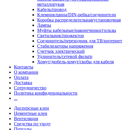
металлорукав
Кабель/провод
Клемник/шина/DIN-рейка/соединители
Коробка распределительная/установочная
Лампы
Муфты кабельные/наконечники/гильзы
Светильник/прожектор
Соединитель/переходник для ТВ/интернет
Стабилизаторы напряжения
Счетчик электрический
Удлинитель/сетевой фильтр
Хомут/дюбель-хомут/скобы для кабеля
Контакты
О компании
Оплата
Доставка
Сотрудничество
Политика конфиденциальности
...
Дисперсные клеи
Цементные клеи
Вентиляция
Средства по уходу
Перголы