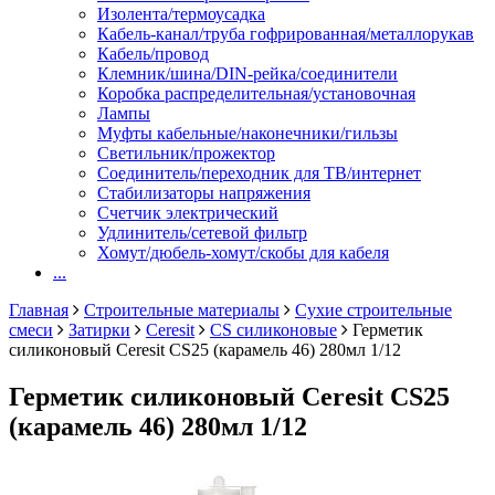
Изолента/термоусадка
Кабель-канал/труба гофрированная/металлорукав
Кабель/провод
Клемник/шина/DIN-рейка/соединители
Коробка распределительная/установочная
Лампы
Муфты кабельные/наконечники/гильзы
Светильник/прожектор
Соединитель/переходник для ТВ/интернет
Стабилизаторы напряжения
Счетчик электрический
Удлинитель/сетевой фильтр
Хомут/дюбель-хомут/скобы для кабеля
...
Главная
Строительные материалы
Сухие строительные
смеси
Затирки
Ceresit
CS силиконовые
Герметик
силиконовый Ceresit СS25 (карамель 46) 280мл 1/12
Герметик силиконовый Ceresit СS25
(карамель 46) 280мл 1/12