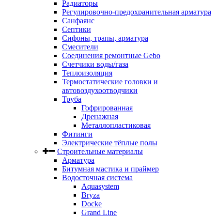
Радиаторы
Регулировочно-предохранительная арматура
Санфаянс
Септики
Сифоны, трапы, арматура
Смесители
Соединения ремонтные Gebo
Счетчики воды/газа
Теплоизоляция
Термостатические головки и
автовоздухоотводчики
Труба
Гофрированная
Дренажная
Металлопластиковая
Фитинги
Электрические тёплые полы
Строительные материалы
Арматура
Битумная мастика и праймер
Водосточная система
Aquasystem
Bryza
Docke
Grand Line