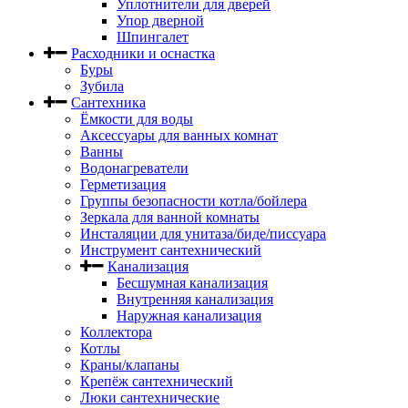
Уплотнители для дверей
Упор дверной
Шпингалет
Расходники и оснастка
Буры
Зубила
Сантехника
Ёмкости для воды
Аксессуары для ванных комнат
Ванны
Водонагреватели
Герметизация
Группы безопасности котла/бойлера
Зеркала для ванной комнаты
Инсталяции для унитаза/биде/писсуара
Инструмент сантехнический
Канализация
Бесшумная канализация
Внутренняя канализация
Наружная канализация
Коллектора
Котлы
Краны/клапаны
Крепёж сантехнический
Люки сантехнические