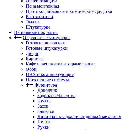
Огнебиозащита
Пена монтажная
Противогрибковые и химические средства
Растворители
Эмали
Штукатурка
Напольные покрытия
Отделочные материалы
Готовые шпатлевки
Готовые штукатурки
Двери
Карнизы
Кафельная плитка и керамогранит
Обои
ПВХ и комплектующие
Потолочные системы
Фурнитура
Доводчик
Задвижка/Завертка
Замки
Засов
Защелка
Личина/накладка/целиндровый механизм
Петли
Ручки