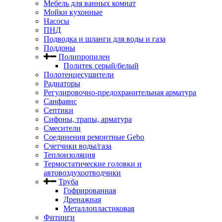
Мебель для ванных комнат
Мойки кухонные
Насосы
ПНД
Подводка и шланги для воды и газа
Поддоны
Полипропилен
Политек серый/белый
Полотенцесушители
Радиаторы
Регулировочно-предохранительная арматура
Санфаянс
Септики
Сифоны, трапы, арматура
Смесители
Соединения ремонтные Gebo
Счетчики воды/газа
Теплоизоляция
Термостатические головки и
автовоздухоотводчики
Труба
Гофрированная
Дренажная
Металлопластиковая
Фитинги