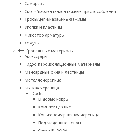
Саморезы
Скотч/изолента/монтажные приспособления
Тросы/цепи/карабины/зажимы
Уголки и пластины
Фиксатор арматуры
Хомуты
Кровельные материалы
Аксессуары
Гидро-пароизоляционные материалы
Мансардные окна и лестницы
Металлочерепица
Мягкая черепица
Docke
Ендовые ковры
Комплектующие
Коньково-карнизная черепица
Подкладочные ковры
Серия EUROPA