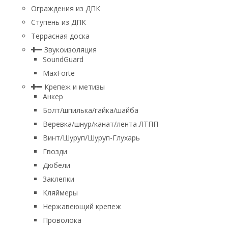
Ограждения из ДПК
Ступень из ДПК
Террасная доска
Звукоизоляция
SoundGuard
MaxForte
Крепеж и метизы
Анкер
Болт/шпилька/гайка/шайба
Веревка/шнур/канат/лента ЛТПП
Винт/Шуруп/Шуруп-Глухарь
Гвозди
Дюбели
Заклепки
Кляймеры
Нержавеющий крепеж
Проволока