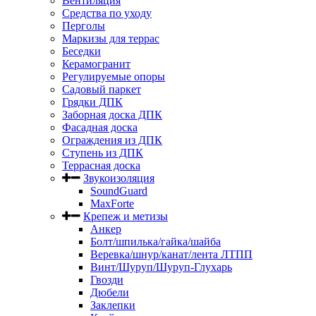
Вентиляция
Средства по уходу
Перголы
Маркизы для террас
Беседки
Керамогранит
Регулируемые опоры
Садовый паркет
Грядки ДПК
Заборная доска ДПК
Фасадная доска
Ограждения из ДПК
Ступень из ДПК
Террасная доска
Звукоизоляция
SoundGuard
MaxForte
Крепеж и метизы
Анкер
Болт/шпилька/гайка/шайба
Веревка/шнур/канат/лента ЛТПП
Винт/Шуруп/Шуруп-Глухарь
Гвозди
Дюбели
Заклепки