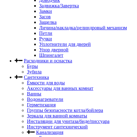
Доводчик
Задвижка/Завертка
Замки
Засов
Защелка
Личина/накладка/целиндровый механизм
Петли
Ручки
Уплотнители для дверей
Упор дверной
Шпингалет
Расходники и оснастка
Буры
Зубила
Сантехника
Ёмкости для воды
Аксессуары для ванных комнат
Ванны
Водонагреватели
Герметизация
Группы безопасности котла/бойлера
Зеркала для ванной комнаты
Инсталяции для унитаза/биде/писсуара
Инструмент сантехнический
Канализация