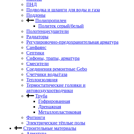
ПНД
Подводка и шланги для воды и газа
Поддоны
Полипропилен
Политек серый/белый
Полотенцесушители
Радиаторы
Регулировочно-предохранительная арматура
Санфаянс
Септики
Сифоны, трапы, арматура
Смесители
Соединения ремонтные Gebo
Счетчики воды/газа
Теплоизоляция
Термостатические головки и
автовоздухоотводчики
Труба
Гофрированная
Дренажная
Металлопластиковая
Фитинги
Электрические тёплые полы
Строительные материалы
Арматура