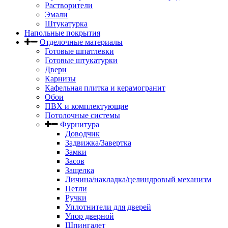
Растворители
Эмали
Штукатурка
Напольные покрытия
Отделочные материалы
Готовые шпатлевки
Готовые штукатурки
Двери
Карнизы
Кафельная плитка и керамогранит
Обои
ПВХ и комплектующие
Потолочные системы
Фурнитура
Доводчик
Задвижка/Завертка
Замки
Засов
Защелка
Личина/накладка/целиндровый механизм
Петли
Ручки
Уплотнители для дверей
Упор дверной
Шпингалет