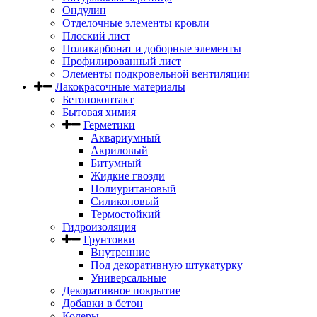
Ондулин
Отделочные элементы кровли
Плоский лист
Поликарбонат и доборные элементы
Профилированный лист
Элементы подкровельной вентиляции
Лакокрасочные материалы
Бетоноконтакт
Бытовая химия
Герметики
Аквариумный
Акриловый
Битумный
Жидкие гвозди
Полиуритановый
Силиконовый
Термостойкий
Гидроизоляция
Грунтовки
Внутренние
Под декоративную штукатурку
Универсальные
Декоративное покрытие
Добавки в бетон
Колеры