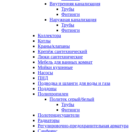
Внутренняя канализация
Трубы
Фитинги
Наружная канализация
Трубы
Фитинги
Коллектора
Котлы
Краны/клапаны
Крепёж сантехнический
Люки сантехнические
Мебель для ванных комнат
Мойки кухонные
Насосы
ПНД
Подводка и шланги для воды и газа
Поддоны
Полипропилен
Политек серый/белый
Трубы
Фитинги
Полотенцесушители
Радиаторы
Регулировочно-предохранительная арматура
Санфаянс