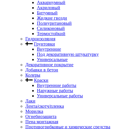
Аквариумный
Акриловый
Битумный
Жидкие гвозди
Полиуритановый
Силиконовый
Термостойкий
Гидроизоляция
Грунтовки
Внутренние
Под декоративную штукатурку
Универсальные
Декоративное покрытие
Добавки в бетон
Колеры
Краски
Внутренние работы
Наружные работы
Универсальные работы
Лаки
Лента/скотч/пленка
Морилка
Огнебиозащита
Пена монтажная
Противогрибковые и химические средства