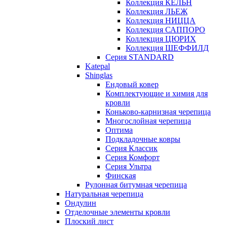
Коллекция КЁЛЬН
Коллекция ЛЬЕЖ
Коллекция НИЦЦА
Коллекция САППОРО
Коллекция ЦЮРИХ
Коллекция ШЕФФИЛД
Серия STANDARD
Katepal
Shinglas
Ендовый ковер
Комплектующие и химия для
кровли
Коньково-карнизная черепица
Многослойная черепица
Оптима
Подкладочные ковры
Серия Классик
Серия Комфорт
Серия Ультра
Финская
Рулонная битумная черепица
Натуральная черепица
Ондулин
Отделочные элементы кровли
Плоский лист