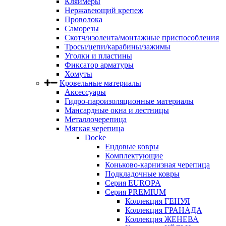
Кляймеры
Нержавеющий крепеж
Проволока
Саморезы
Скотч/изолента/монтажные приспособления
Тросы/цепи/карабины/зажимы
Уголки и пластины
Фиксатор арматуры
Хомуты
Кровельные материалы
Аксессуары
Гидро-пароизоляционные материалы
Мансардные окна и лестницы
Металлочерепица
Мягкая черепица
Docke
Ендовые ковры
Комплектующие
Коньково-карнизная черепица
Подкладочные ковры
Серия EUROPA
Серия PREMIUM
Коллекция ГЕНУЯ
Коллекция ГРАНАДА
Коллекция ЖЕНЕВА