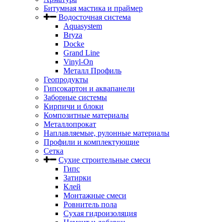
Битумная мастика и праймер
Водосточная система
Aquasystem
Bryza
Docke
Grand Line
Vinyl-On
Металл Профиль
Геопродукты
Гипсокартон и аквапанели
Заборные системы
Кирпичи и блоки
Композитные материалы
Металлопрокат
Наплавляемые, рулонные материалы
Профили и комплектующие
Сетка
Сухие строительные смеси
Гипс
Затирки
Клей
Монтажные смеси
Ровнитель пола
Сухая гидроизоляция