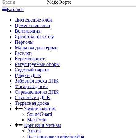
Бренд
МаксФорте
Каталог
Дисперсные клеи
Цементные клеи
Вентиляция
Средства по уходу
Перголы
Маркизы для террас
Беседки
Керамогранит
Регулируемые опоры
Садовый паркет
Грядки ДПК
Заборная доска ДПК
Фасадная доска
Ограждения из ДПК
Ступень из ДПК
Террасная доска
Звукоизоляция
SoundGuard
MaxForte
Крепеж и метизы
Анкер
Болт/шпилька/гайка/шайба