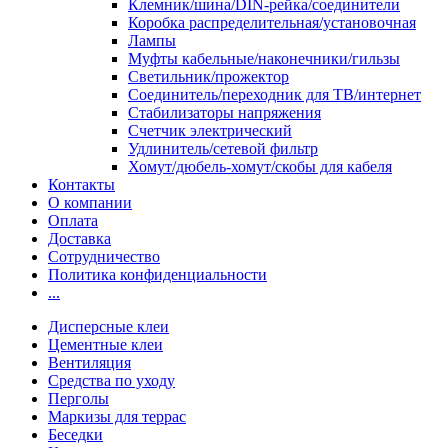
Клемник/шина/DIN-рейка/соединители
Коробка распределительная/установочная
Лампы
Муфты кабельные/наконечники/гильзы
Светильник/прожектор
Соединитель/переходник для ТВ/интернет
Стабилизаторы напряжения
Счетчик электрический
Удлинитель/сетевой фильтр
Хомут/дюбель-хомут/скобы для кабеля
Контакты
О компании
Оплата
Доставка
Сотрудничество
Политика конфиденциальности
...
Дисперсные клеи
Цементные клеи
Вентиляция
Средства по уходу
Перголы
Маркизы для террас
Беседки