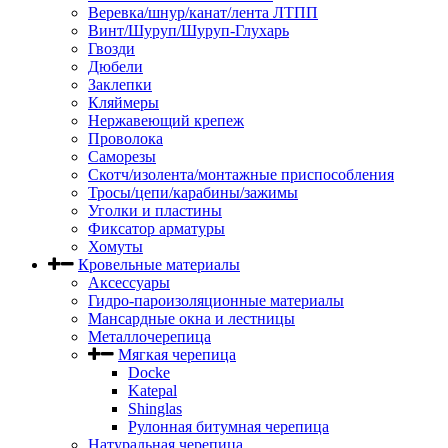
Веревка/шнур/канат/лента ЛТПП
Винт/Шуруп/Шуруп-Глухарь
Гвозди
Дюбели
Заклепки
Кляймеры
Нержавеющий крепеж
Проволока
Саморезы
Скотч/изолента/монтажные приспособления
Тросы/цепи/карабины/зажимы
Уголки и пластины
Фиксатор арматуры
Хомуты
Кровельные материалы
Аксессуары
Гидро-пароизоляционные материалы
Мансардные окна и лестницы
Металлочерепица
Мягкая черепица
Docke
Katepal
Shinglas
Рулонная битумная черепица
Натуральная черепица