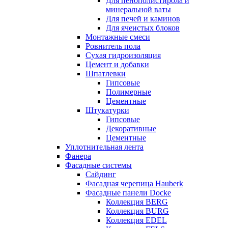
Для пенополистирола и
минеральной ваты
Для печей и каминов
Для ячеистых блоков
Монтажные смеси
Ровнитель пола
Сухая гидроизоляция
Цемент и добавки
Шпатлевки
Гипсовые
Полимерные
Цементные
Штукатурки
Гипсовые
Декоративные
Цементные
Уплотнительная лента
Фанера
Фасадные системы
Сайдинг
Фасадная черепица Hauberk
Фасадные панели Docke
Коллекция BERG
Коллекция BURG
Коллекция EDEL