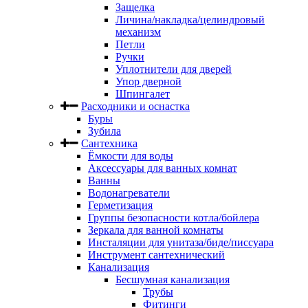
Защелка
Личина/накладка/целиндровый
механизм
Петли
Ручки
Уплотнители для дверей
Упор дверной
Шпингалет
Расходники и оснастка
Буры
Зубила
Сантехника
Ёмкости для воды
Аксессуары для ванных комнат
Ванны
Водонагреватели
Герметизация
Группы безопасности котла/бойлера
Зеркала для ванной комнаты
Инсталяции для унитаза/биде/писсуара
Инструмент сантехнический
Канализация
Бесшумная канализация
Трубы
Фитинги