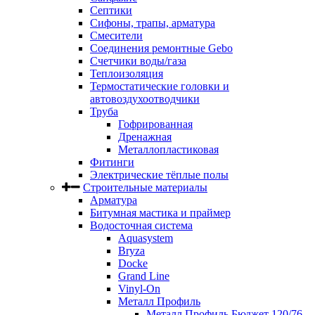
Септики
Сифоны, трапы, арматура
Смесители
Соединения ремонтные Gebo
Счетчики воды/газа
Теплоизоляция
Термостатические головки и
автовоздухоотводчики
Труба
Гофрированная
Дренажная
Металлопластиковая
Фитинги
Электрические тёплые полы
Строительные материалы
Арматура
Битумная мастика и праймер
Водосточная система
Aquasystem
Bryza
Docke
Grand Line
Vinyl-On
Металл Профиль
Металл Профиль Бюджет 120/76