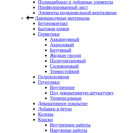
Поликарбонат и доборные элементы
Профилированный лист
Элементы подкровельной вентиляции
Лакокрасочные материалы
Бетоноконтакт
Бытовая химия
Герметики
Аквариумный
Акриловый
Битумный
Жидкие гвозди
Полиуритановый
Силиконовый
Термостойкий
Гидроизоляция
Грунтовки
Внутренние
Под декоративную штукатурку
Универсальные
Декоративное покрытие
Добавки в бетон
Колеры
Краски
Внутренние работы
Наружные работы