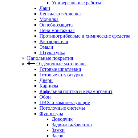
Универсальные работы
Лаки
Лента/скотч/пленка
Морилка
Огнебиозащита
Пена монтажная
Противогрибковые и химические средства
Растворители
Эмали
Штукатурка
Напольные покрытия
Отделочные материалы
Готовые шпатлевки
Готовые штукатурки
Двери
Карнизы
Кафельная плитка и керамогранит
Обои
ПВХ и комплектующие
Потолочные системы
Фурнитура
Доводчик
Задвижка/Завертка
Замки
Засов