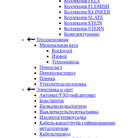
Коллекция FELS
Коллекция FLEMISH
Коллекция KLINKER
Коллекция SLATE
Коллекция STEIN
Коллекция STERN
Комплектующие
Теплоизоляция
Минеральная вата
Rockwool
Изовер
Технониколь
Пенопласт
Пенополистирол
Пленка
Утеплитель-подложка
Электрика и свет
Автомат/УЗО/диф.автомат
Бокс/щиток
Вилка/колодка/патрон
Выключатель/розетка/рамка
Изолента/термоусадка
Кабель-канал/труба гофрированная/
металлорукав
Кабель/провод