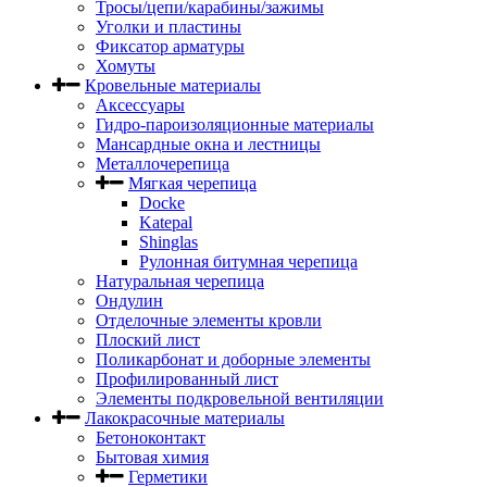
Тросы/цепи/карабины/зажимы
Уголки и пластины
Фиксатор арматуры
Хомуты
Кровельные материалы
Аксессуары
Гидро-пароизоляционные материалы
Мансардные окна и лестницы
Металлочерепица
Мягкая черепица
Docke
Katepal
Shinglas
Рулонная битумная черепица
Натуральная черепица
Ондулин
Отделочные элементы кровли
Плоский лист
Поликарбонат и доборные элементы
Профилированный лист
Элементы подкровельной вентиляции
Лакокрасочные материалы
Бетоноконтакт
Бытовая химия
Герметики