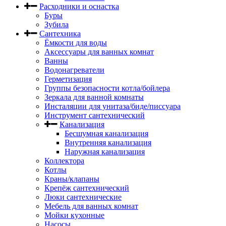
Расходники и оснастка
Буры
Зубила
Сантехника
Ёмкости для воды
Аксессуары для ванных комнат
Ванны
Водонагреватели
Герметизация
Группы безопасности котла/бойлера
Зеркала для ванной комнаты
Инсталяции для унитаза/биде/писсуара
Инструмент сантехнический
Канализация
Бесшумная канализация
Внутренняя канализация
Наружная канализация
Коллектора
Котлы
Краны/клапаны
Крепёж сантехнический
Люки сантехнические
Мебель для ванных комнат
Мойки кухонные
Насосы