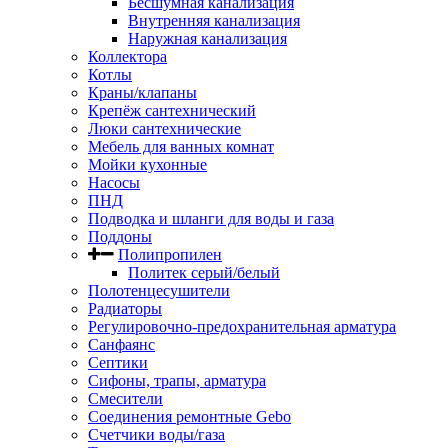
Бесшумная канализация
Внутренняя канализация
Наружная канализация
Коллектора
Котлы
Краны/клапаны
Крепёж сантехнический
Люки сантехнические
Мебель для ванных комнат
Мойки кухонные
Насосы
ПНД
Подводка и шланги для воды и газа
Поддоны
Полипропилен
Политек серый/белый
Полотенцесушители
Радиаторы
Регулировочно-предохранительная арматура
Санфаянс
Септики
Сифоны, трапы, арматура
Смесители
Соединения ремонтные Gebo
Счетчики воды/газа