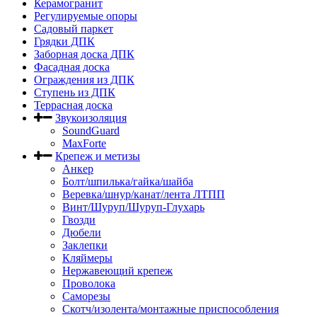
Керамогранит
Регулируемые опоры
Садовый паркет
Грядки ДПК
Заборная доска ДПК
Фасадная доска
Ограждения из ДПК
Ступень из ДПК
Террасная доска
Звукоизоляция
SoundGuard
MaxForte
Крепеж и метизы
Анкер
Болт/шпилька/гайка/шайба
Веревка/шнур/канат/лента ЛТПП
Винт/Шуруп/Шуруп-Глухарь
Гвозди
Дюбели
Заклепки
Кляймеры
Нержавеющий крепеж
Проволока
Саморезы
Скотч/изолента/монтажные приспособления