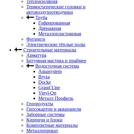
Теплоизоляция
Термостатические головки и
автовоздухоотводчики
Труба
Гофрированная
Дренажная
Металлопластиковая
Фитинги
Электрические тёплые полы
Строительные материалы
Арматура
Битумная мастика и праймер
Водосточная система
Aquasystem
Bryza
Docke
Grand Line
Vinyl-On
Металл Профиль
Геопродукты
Гипсокартон и аквапанели
Заборные системы
Кирпичи и блоки
Композитные материалы
Металлопрокат