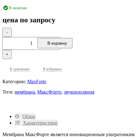
В наличии
цена по запросу
-
В корзину
+
К сравнению
В избранное
Категории:
MaxForte
Теги:
мембрана
,
МаксФорте
,
звукоизоляция
Обзор
Характеристики
Мембрана МаксФорте является инновационным ультратонким