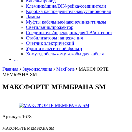
Кабель/провод
Клемник/шина/DIN-рейка/соединители
Коробка распределительная/установочная
Лампы
Муфты кабельные/наконечники/гильзы
Светильник/прожектор
Соединитель/переходник для ТВ/интернет
Стабилизаторы напряжения
Счетчик электрический
Удлинитель/сетевой фильтр
Хомут/дюбель-хомут/скобы для кабеля
...
Главная
Звукоизоляция
MaxForte
МАКСФОРТЕ
МЕМБРАНА SM
МАКСФОРТЕ МЕМБРАНА SM
Артикул:
1678
МАКСФОРТЕ МЕМБРАНА SM