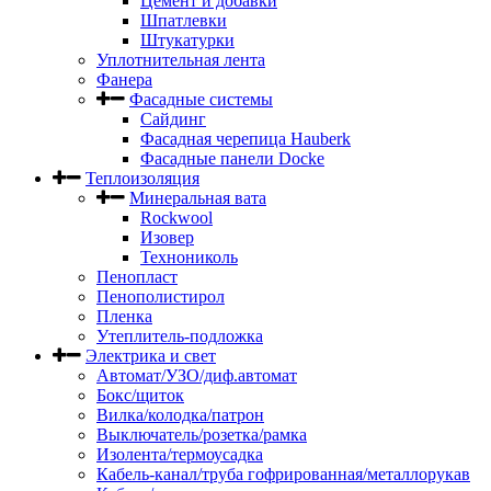
Цемент и добавки
Шпатлевки
Штукатурки
Уплотнительная лента
Фанера
Фасадные системы
Сайдинг
Фасадная черепица Hauberk
Фасадные панели Docke
Теплоизоляция
Минеральная вата
Rockwool
Изовер
Технониколь
Пенопласт
Пенополистирол
Пленка
Утеплитель-подложка
Электрика и свет
Автомат/УЗО/диф.автомат
Бокс/щиток
Вилка/колодка/патрон
Выключатель/розетка/рамка
Изолента/термоусадка
Кабель-канал/труба гофрированная/металлорукав