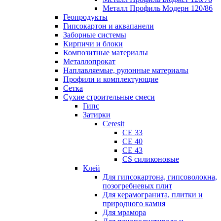
Металл Профиль Модерн 120/86
Геопродукты
Гипсокартон и аквапанели
Заборные системы
Кирпичи и блоки
Композитные материалы
Металлопрокат
Наплавляемые, рулонные материалы
Профили и комплектующие
Сетка
Сухие строительные смеси
Гипс
Затирки
Ceresit
CE 33
CE 40
CE 43
CS силиконовые
Клей
Для гипсокартона, гипсоволокна,
позогребневых плит
Для керамогранита, плитки и
природного камня
Для мрамора