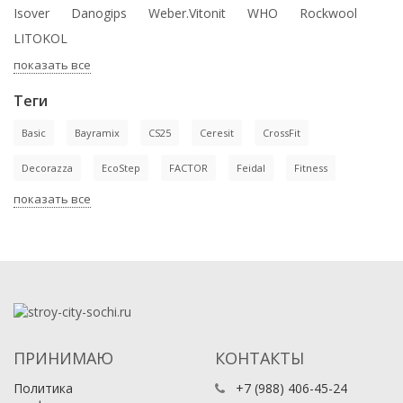
Isover
Danogips
Weber.Vitonit
WHO
Rockwool
LITOKOL
показать все
Теги
Basic
Bayramix
CS25
Ceresit
CrossFit
Decorazza
EcoStep
FACTOR
Feidal
Fitness
показать все
ПРИНИМАЮ
КОНТАКТЫ
Политика
+7 (988) 406-45-24