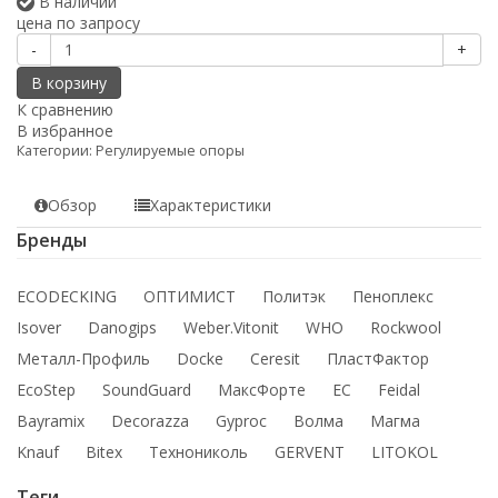
В наличии
цена по запросу
-
+
В корзину
К сравнению
В избранное
Категории:
Регулируемые опоры
Обзор
Характеристики
Бренды
ECODECKING
ОПТИМИСТ
Политэк
Пеноплекс
Isover
Danogips
Weber.Vitonit
WHO
Rockwool
Металл-Профиль
Docke
Ceresit
ПластФактор
EcoStep
SoundGuard
МаксФорте
ЕС
Feidal
Bayramix
Decorazza
Gyproc
Волма
Магма
Knauf
Bitex
Технониколь
GERVENT
LITOKOL
Теги