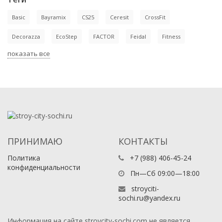
Basic
Bayramix
CS25
Ceresit
CrossFit
Decorazza
EcoStep
FACTOR
Feidal
Fitness
показать все
ПРИНИМАЮ
КОНТАКТЫ
Политика
+7 (988) 406-45-24
конфиденциальности
Пн—Сб 09:00—18:00
stroyciti-
sochi.ru@yandex.ru
Информация на сайте stroycity-sochi.com не является