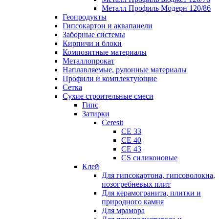
Металл Профиль Модерн 120/86
Геопродукты
Гипсокартон и аквапанели
Заборные системы
Кирпичи и блоки
Композитные материалы
Металлопрокат
Наплавляемые, рулонные материалы
Профили и комплектующие
Сетка
Сухие строительные смеси
Гипс
Затирки
Ceresit
CE 33
CE 40
CE 43
CS силиконовые
Клей
Для гипсокартона, гипсоволокна,
позогребневых плит
Для керамогранита, плитки и
природного камня
Для мрамора