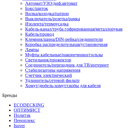
Автомат/УЗО/диф.автомат
Бокс/щиток
Вилка/колодка/патрон
Выключатель/розетка/рамка
Изолента/термоусадка
Кабель-канал/труба гофрированная/металлорукав
Кабель/провод
Клемник/шина/DIN-рейка/соединители
Коробка распределительная/установочная
Лампы
Муфты кабельные/наконечники/гильзы
Светильник/прожектор
Соединитель/переходник для ТВ/интернет
Стабилизаторы напряжения
Счетчик электрический
Удлинитель/сетевой фильтр
Хомут/дюбель-хомут/скобы для кабеля
Бренды
ECODECKING
ОПТИМИСТ
Политэк
Пеноплекс
Isover