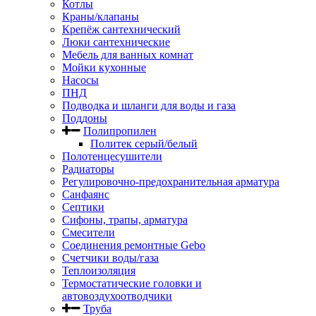
Котлы
Краны/клапаны
Крепёж сантехнический
Люки сантехнические
Мебель для ванных комнат
Мойки кухонные
Насосы
ПНД
Подводка и шланги для воды и газа
Поддоны
Полипропилен
Политек серый/белый
Полотенцесушители
Радиаторы
Регулировочно-предохранительная арматура
Санфаянс
Септики
Сифоны, трапы, арматура
Смесители
Соединения ремонтные Gebo
Счетчики воды/газа
Теплоизоляция
Термостатические головки и
автовоздухоотводчики
Труба