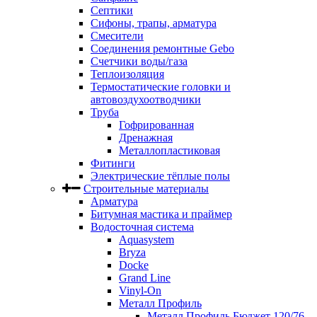
Септики
Сифоны, трапы, арматура
Смесители
Соединения ремонтные Gebo
Счетчики воды/газа
Теплоизоляция
Термостатические головки и
автовоздухоотводчики
Труба
Гофрированная
Дренажная
Металлопластиковая
Фитинги
Электрические тёплые полы
Строительные материалы
Арматура
Битумная мастика и праймер
Водосточная система
Aquasystem
Bryza
Docke
Grand Line
Vinyl-On
Металл Профиль
Металл Профиль Бюджет 120/76