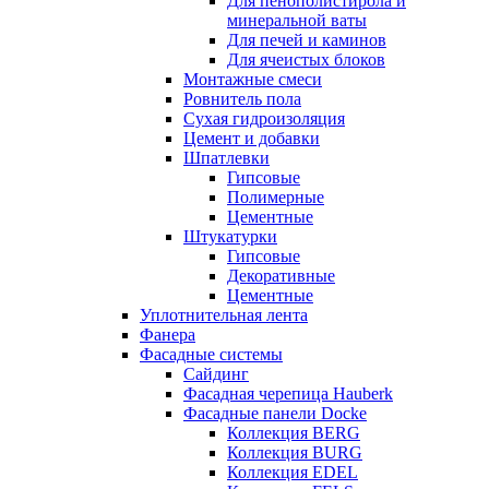
Для пенополистирола и
минеральной ваты
Для печей и каминов
Для ячеистых блоков
Монтажные смеси
Ровнитель пола
Сухая гидроизоляция
Цемент и добавки
Шпатлевки
Гипсовые
Полимерные
Цементные
Штукатурки
Гипсовые
Декоративные
Цементные
Уплотнительная лента
Фанера
Фасадные системы
Сайдинг
Фасадная черепица Hauberk
Фасадные панели Docke
Коллекция BERG
Коллекция BURG
Коллекция EDEL