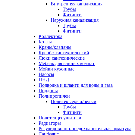
Внутренняя канализация
Трубы
Фитинги
Наружная канализация
Трубы
Фитинги
Коллектора
Котлы
Краны/клапаны
Крепёж сантехнический
Люки сантехнические
Мебель для ванных комнат
Мойки кухонные
Насосы
ПНД
Подводка и шланги для воды и газа
Поддоны
Полипропилен
Политек серый/белый
Трубы
Фитинги
Полотенцесушители
Радиаторы
Регулировочно-предохранительная арматура
Санфаянс