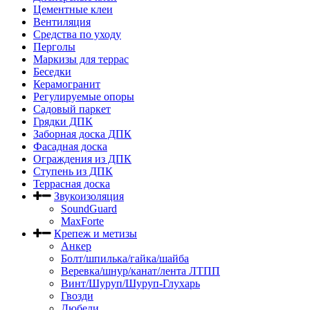
Цементные клеи
Вентиляция
Средства по уходу
Перголы
Маркизы для террас
Беседки
Керамогранит
Регулируемые опоры
Садовый паркет
Грядки ДПК
Заборная доска ДПК
Фасадная доска
Ограждения из ДПК
Ступень из ДПК
Террасная доска
Звукоизоляция
SoundGuard
MaxForte
Крепеж и метизы
Анкер
Болт/шпилька/гайка/шайба
Веревка/шнур/канат/лента ЛТПП
Винт/Шуруп/Шуруп-Глухарь
Гвозди
Дюбели