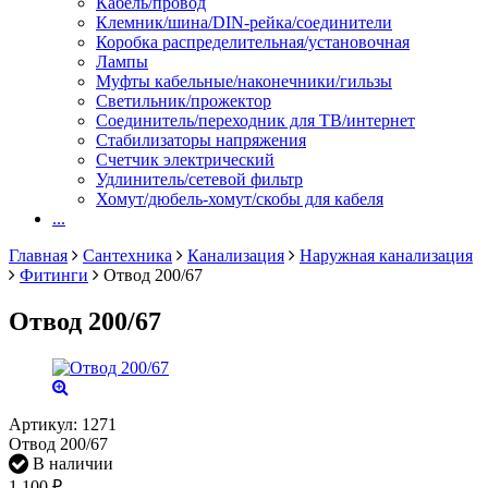
Кабель/провод
Клемник/шина/DIN-рейка/соединители
Коробка распределительная/установочная
Лампы
Муфты кабельные/наконечники/гильзы
Светильник/прожектор
Соединитель/переходник для ТВ/интернет
Стабилизаторы напряжения
Счетчик электрический
Удлинитель/сетевой фильтр
Хомут/дюбель-хомут/скобы для кабеля
...
Главная
Сантехника
Канализация
Наружная канализация
Фитинги
Отвод 200/67
Отвод 200/67
Артикул:
1271
Отвод 200/67
В наличии
1 100
₽