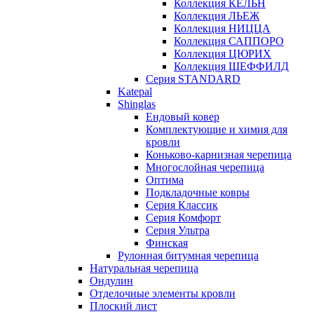
Коллекция КЁЛЬН
Коллекция ЛЬЕЖ
Коллекция НИЦЦА
Коллекция САППОРО
Коллекция ЦЮРИХ
Коллекция ШЕФФИЛД
Серия STANDARD
Katepal
Shinglas
Ендовый ковер
Комплектующие и химия для
кровли
Коньково-карнизная черепица
Многослойная черепица
Оптима
Подкладочные ковры
Серия Классик
Серия Комфорт
Серия Ультра
Финская
Рулонная битумная черепица
Натуральная черепица
Ондулин
Отделочные элементы кровли
Плоский лист