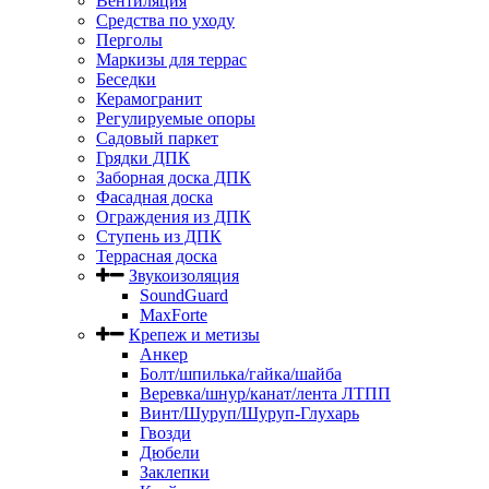
Вентиляция
Средства по уходу
Перголы
Маркизы для террас
Беседки
Керамогранит
Регулируемые опоры
Садовый паркет
Грядки ДПК
Заборная доска ДПК
Фасадная доска
Ограждения из ДПК
Ступень из ДПК
Террасная доска
Звукоизоляция
SoundGuard
MaxForte
Крепеж и метизы
Анкер
Болт/шпилька/гайка/шайба
Веревка/шнур/канат/лента ЛТПП
Винт/Шуруп/Шуруп-Глухарь
Гвозди
Дюбели
Заклепки