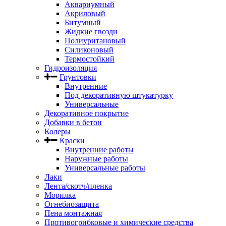
Аквариумный
Акриловый
Битумный
Жидкие гвозди
Полиуритановый
Силиконовый
Термостойкий
Гидроизоляция
Грунтовки
Внутренние
Под декоративную штукатурку
Универсальные
Декоративное покрытие
Добавки в бетон
Колеры
Краски
Внутренние работы
Наружные работы
Универсальные работы
Лаки
Лента/скотч/пленка
Морилка
Огнебиозащита
Пена монтажная
Противогрибковые и химические средства