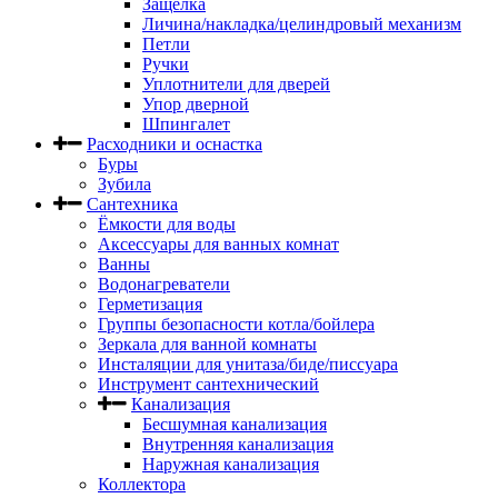
Защелка
Личина/накладка/целиндровый механизм
Петли
Ручки
Уплотнители для дверей
Упор дверной
Шпингалет
Расходники и оснастка
Буры
Зубила
Сантехника
Ёмкости для воды
Аксессуары для ванных комнат
Ванны
Водонагреватели
Герметизация
Группы безопасности котла/бойлера
Зеркала для ванной комнаты
Инсталяции для унитаза/биде/писсуара
Инструмент сантехнический
Канализация
Бесшумная канализация
Внутренняя канализация
Наружная канализация
Коллектора