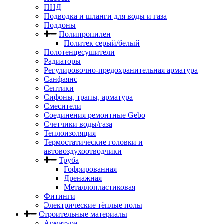
ПНД
Подводка и шланги для воды и газа
Поддоны
Полипропилен
Политек серый/белый
Полотенцесушители
Радиаторы
Регулировочно-предохранительная арматура
Санфаянс
Септики
Сифоны, трапы, арматура
Смесители
Соединения ремонтные Gebo
Счетчики воды/газа
Теплоизоляция
Термостатические головки и
автовоздухоотводчики
Труба
Гофрированная
Дренажная
Металлопластиковая
Фитинги
Электрические тёплые полы
Строительные материалы
Арматура