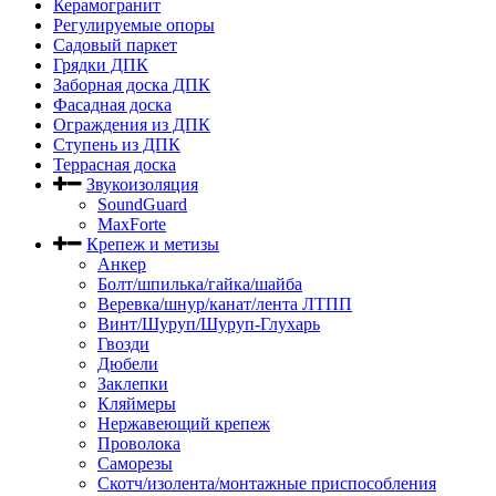
Керамогранит
Регулируемые опоры
Садовый паркет
Грядки ДПК
Заборная доска ДПК
Фасадная доска
Ограждения из ДПК
Ступень из ДПК
Террасная доска
Звукоизоляция
SoundGuard
MaxForte
Крепеж и метизы
Анкер
Болт/шпилька/гайка/шайба
Веревка/шнур/канат/лента ЛТПП
Винт/Шуруп/Шуруп-Глухарь
Гвозди
Дюбели
Заклепки
Кляймеры
Нержавеющий крепеж
Проволока
Саморезы
Скотч/изолента/монтажные приспособления