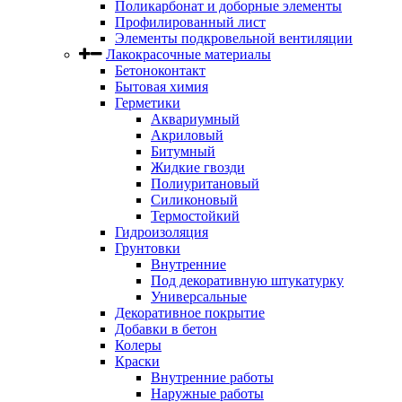
Поликарбонат и доборные элементы
Профилированный лист
Элементы подкровельной вентиляции
Лакокрасочные материалы
Бетоноконтакт
Бытовая химия
Герметики
Аквариумный
Акриловый
Битумный
Жидкие гвозди
Полиуритановый
Силиконовый
Термостойкий
Гидроизоляция
Грунтовки
Внутренние
Под декоративную штукатурку
Универсальные
Декоративное покрытие
Добавки в бетон
Колеры
Краски
Внутренние работы
Наружные работы