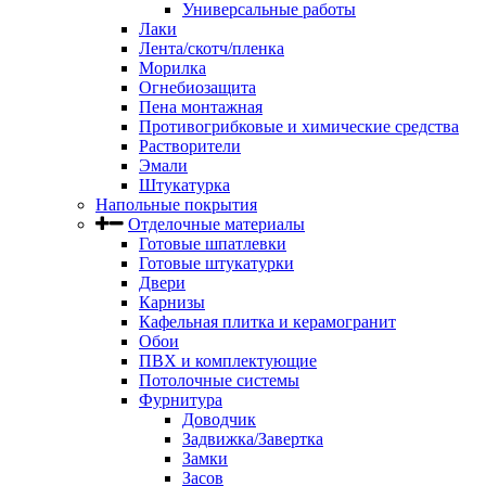
Универсальные работы
Лаки
Лента/скотч/пленка
Морилка
Огнебиозащита
Пена монтажная
Противогрибковые и химические средства
Растворители
Эмали
Штукатурка
Напольные покрытия
Отделочные материалы
Готовые шпатлевки
Готовые штукатурки
Двери
Карнизы
Кафельная плитка и керамогранит
Обои
ПВХ и комплектующие
Потолочные системы
Фурнитура
Доводчик
Задвижка/Завертка
Замки
Засов