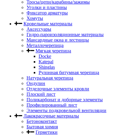
Тросы/цепи/карабины/зажимы
Уголки и пластины
Фиксатор арматуры
Хомуты
Кровельные материалы
Аксессуары
Гидро-пароизоляционные материалы
Мансардные окна и лестницы
Металлочерепица
Мягкая черепица
Docke
Katepal
Shinglas
Рулонная битумная черепица
Натуральная черепица
Ондулин
Отделочные элементы кровли
Плоский лист
Поликарбонат и доборные элементы
Профилированный лист
Элементы подкровельной вентиляции
Лакокрасочные материалы
Бетоноконтакт
Бытовая химия
Герметики