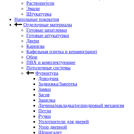
Растворители
Эмали
Штукатурка
Напольные покрытия
Отделочные материалы
Готовые шпатлевки
Готовые штукатурки
Двери
Карнизы
Кафельная плитка и керамогранит
Обои
ПВХ и комплектующие
Потолочные системы
Фурнитура
Доводчик
Задвижка/Завертка
Замки
Засов
Защелка
Личина/накладка/целиндровый механизм
Петли
Ручки
Уплотнители для дверей
Упор дверной
Шпингалет