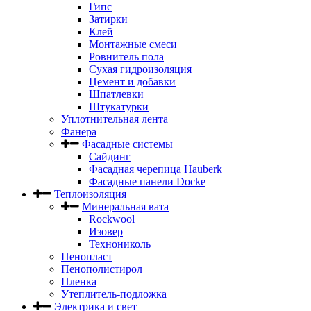
Гипс
Затирки
Клей
Монтажные смеси
Ровнитель пола
Сухая гидроизоляция
Цемент и добавки
Шпатлевки
Штукатурки
Уплотнительная лента
Фанера
Фасадные системы
Сайдинг
Фасадная черепица Hauberk
Фасадные панели Docke
Теплоизоляция
Минеральная вата
Rockwool
Изовер
Технониколь
Пенопласт
Пенополистирол
Пленка
Утеплитель-подложка
Электрика и свет