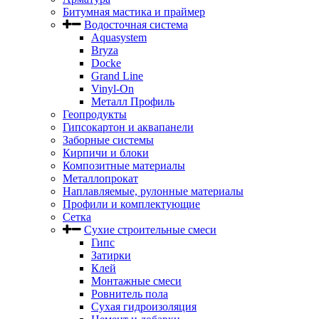
Битумная мастика и праймер
Водосточная система
Aquasystem
Bryza
Docke
Grand Line
Vinyl-On
Металл Профиль
Геопродукты
Гипсокартон и аквапанели
Заборные системы
Кирпичи и блоки
Композитные материалы
Металлопрокат
Наплавляемые, рулонные материалы
Профили и комплектующие
Сетка
Сухие строительные смеси
Гипс
Затирки
Клей
Монтажные смеси
Ровнитель пола
Сухая гидроизоляция