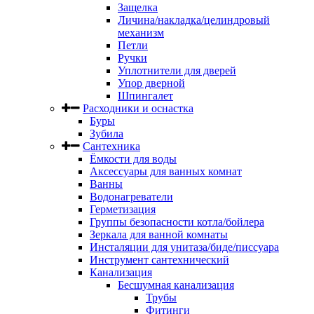
Защелка
Личина/накладка/целиндровый
механизм
Петли
Ручки
Уплотнители для дверей
Упор дверной
Шпингалет
Расходники и оснастка
Буры
Зубила
Сантехника
Ёмкости для воды
Аксессуары для ванных комнат
Ванны
Водонагреватели
Герметизация
Группы безопасности котла/бойлера
Зеркала для ванной комнаты
Инсталяции для унитаза/биде/писсуара
Инструмент сантехнический
Канализация
Бесшумная канализация
Трубы
Фитинги