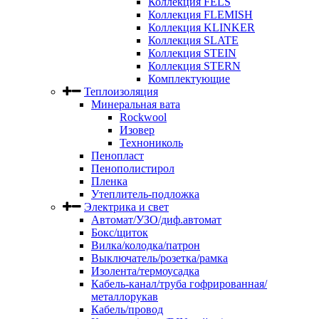
Коллекция FELS
Коллекция FLEMISH
Коллекция KLINKER
Коллекция SLATE
Коллекция STEIN
Коллекция STERN
Комплектующие
Теплоизоляция
Минеральная вата
Rockwool
Изовер
Технониколь
Пенопласт
Пенополистирол
Пленка
Утеплитель-подложка
Электрика и свет
Автомат/УЗО/диф.автомат
Бокс/щиток
Вилка/колодка/патрон
Выключатель/розетка/рамка
Изолента/термоусадка
Кабель-канал/труба гофрированная/
металлорукав
Кабель/провод