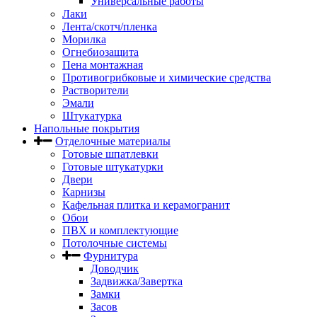
Универсальные работы
Лаки
Лента/скотч/пленка
Морилка
Огнебиозащита
Пена монтажная
Противогрибковые и химические средства
Растворители
Эмали
Штукатурка
Напольные покрытия
Отделочные материалы
Готовые шпатлевки
Готовые штукатурки
Двери
Карнизы
Кафельная плитка и керамогранит
Обои
ПВХ и комплектующие
Потолочные системы
Фурнитура
Доводчик
Задвижка/Завертка
Замки
Засов