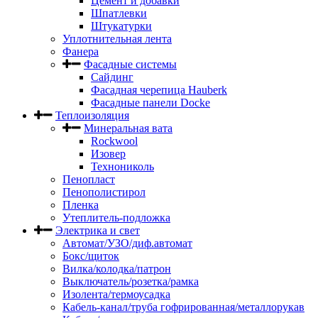
Цемент и добавки
Шпатлевки
Штукатурки
Уплотнительная лента
Фанера
Фасадные системы
Сайдинг
Фасадная черепица Hauberk
Фасадные панели Docke
Теплоизоляция
Минеральная вата
Rockwool
Изовер
Технониколь
Пенопласт
Пенополистирол
Пленка
Утеплитель-подложка
Электрика и свет
Автомат/УЗО/диф.автомат
Бокс/щиток
Вилка/колодка/патрон
Выключатель/розетка/рамка
Изолента/термоусадка
Кабель-канал/труба гофрированная/металлорукав