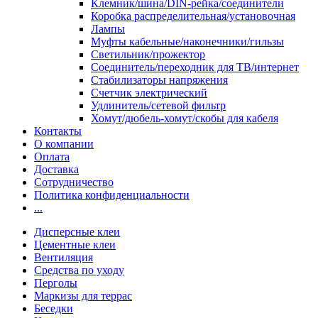
Клемник/шина/DIN-рейка/соединители
Коробка распределительная/установочная
Лампы
Муфты кабельные/наконечники/гильзы
Светильник/прожектор
Соединитель/переходник для ТВ/интернет
Стабилизаторы напряжения
Счетчик электрический
Удлинитель/сетевой фильтр
Хомут/дюбель-хомут/скобы для кабеля
Контакты
О компании
Оплата
Доставка
Сотрудничество
Политика конфиденциальности
...
Дисперсные клеи
Цементные клеи
Вентиляция
Средства по уходу
Перголы
Маркизы для террас
Беседки