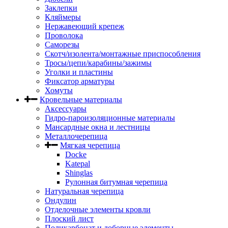
Заклепки
Кляймеры
Нержавеющий крепеж
Проволока
Саморезы
Скотч/изолента/монтажные приспособления
Тросы/цепи/карабины/зажимы
Уголки и пластины
Фиксатор арматуры
Хомуты
Кровельные материалы
Аксессуары
Гидро-пароизоляционные материалы
Мансардные окна и лестницы
Металлочерепица
Мягкая черепица
Docke
Katepal
Shinglas
Рулонная битумная черепица
Натуральная черепица
Ондулин
Отделочные элементы кровли
Плоский лист
Поликарбонат и доборные элементы