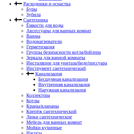
Расходники и оснастка
Буры
Зубила
Сантехника
Ёмкости для воды
Аксессуары для ванных комнат
Ванны
Водонагреватели
Герметизация
Группы безопасности котла/бойлера
Зеркала для ванной комнаты
Инсталяции для унитаза/биде/писсуара
Инструмент сантехнический
Канализация
Бесшумная канализация
Внутренняя канализация
Наружная канализация
Коллектора
Котлы
Краны/клапаны
Крепёж сантехнический
Люки сантехнические
Мебель для ванных комнат
Мойки кухонные
Насосы