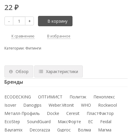
22
₽
-
+
В корзину
К сравнению
В избранное
Категории:
Фитинги
Обзор
Характеристики
Бренды
ECODECKING
ОПТИМИСТ
Политэк
Пеноплекс
Isover
Danogips
Weber.Vitonit
WHO
Rockwool
Металл-Профиль
Docke
Ceresit
ПластФактор
EcoStep
SoundGuard
МаксФорте
ЕС
Feidal
Bayramix
Decorazza
Gyproc
Волма
Магма