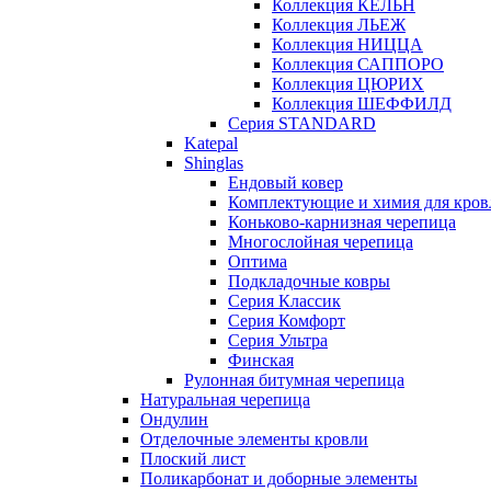
Коллекция КЁЛЬН
Коллекция ЛЬЕЖ
Коллекция НИЦЦА
Коллекция САППОРО
Коллекция ЦЮРИХ
Коллекция ШЕФФИЛД
Серия STANDARD
Katepal
Shinglas
Ендовый ковер
Комплектующие и химия для кров
Коньково-карнизная черепица
Многослойная черепица
Оптима
Подкладочные ковры
Серия Классик
Серия Комфорт
Серия Ультра
Финская
Рулонная битумная черепица
Натуральная черепица
Ондулин
Отделочные элементы кровли
Плоский лист
Поликарбонат и доборные элементы