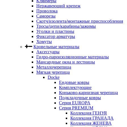
Кляймеры
Нержавеющий крепеж
Проволока
Саморезы
Скотч/изолента/монтажные приспособления
Тросы/цепи/карабины/зажимы
Уголки и пластины
Фиксатор арматуры
Хомуты
Кровельные материалы
Аксессуары
Гидро-пароизоляционные материалы
Мансардные окна и лестницы
Металлочерепица
Мягкая черепица
Docke
Ендовые ковры
Комплектующие
Коньково-карнизная черепица
Подкладочные ковры
Серия EUROPA
Серия PREMIUM
Коллекция ГЕНУЯ
Коллекция ГРАНАДА
Коллекция ЖЕНЕВА