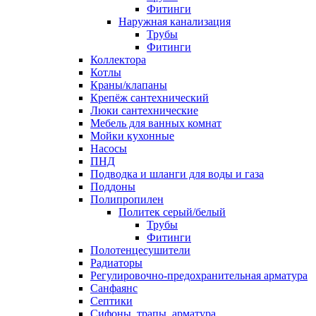
Фитинги
Наружная канализация
Трубы
Фитинги
Коллектора
Котлы
Краны/клапаны
Крепёж сантехнический
Люки сантехнические
Мебель для ванных комнат
Мойки кухонные
Насосы
ПНД
Подводка и шланги для воды и газа
Поддоны
Полипропилен
Политек серый/белый
Трубы
Фитинги
Полотенцесушители
Радиаторы
Регулировочно-предохранительная арматура
Санфаянс
Септики
Сифоны, трапы, арматура