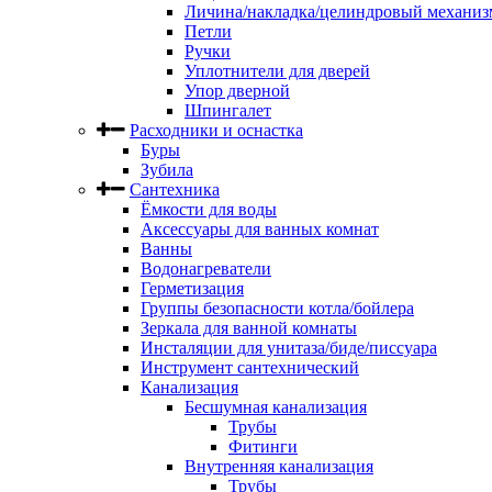
Личина/накладка/целиндровый механиз
Петли
Ручки
Уплотнители для дверей
Упор дверной
Шпингалет
Расходники и оснастка
Буры
Зубила
Сантехника
Ёмкости для воды
Аксессуары для ванных комнат
Ванны
Водонагреватели
Герметизация
Группы безопасности котла/бойлера
Зеркала для ванной комнаты
Инсталяции для унитаза/биде/писсуара
Инструмент сантехнический
Канализация
Бесшумная канализация
Трубы
Фитинги
Внутренняя канализация
Трубы