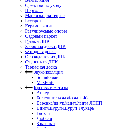
Вентиляция
Средства по уходу
Перголы
Маркизы для террас
Беседки
Керамогранит
Регулируемые опоры
Садовый паркет
Грядки ДПК
Заборная доска ДПК
Фасадная доска
Ограждения из ДПК
Ступень из ДПК
Террасная доска
Звукоизоляция
SoundGuard
MaxForte
Крепеж и метизы
Анкер
Болт/шпилька/гайка/шайба
Веревка/шнур/канат/лента ЛТПП
Винт/Шуруп/Шуруп-Глухарь
Гвозди
Дюбели
Заклепки