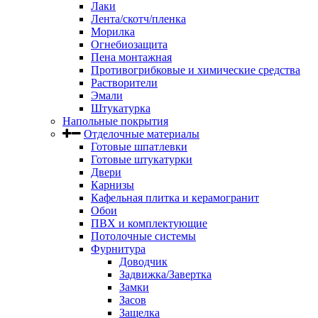
Лаки
Лента/скотч/пленка
Морилка
Огнебиозащита
Пена монтажная
Противогрибковые и химические средства
Растворители
Эмали
Штукатурка
Напольные покрытия
Отделочные материалы
Готовые шпатлевки
Готовые штукатурки
Двери
Карнизы
Кафельная плитка и керамогранит
Обои
ПВХ и комплектующие
Потолочные системы
Фурнитура
Доводчик
Задвижка/Завертка
Замки
Засов
Защелка