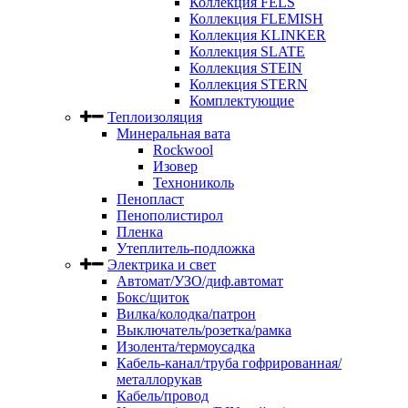
Коллекция FELS
Коллекция FLEMISH
Коллекция KLINKER
Коллекция SLATE
Коллекция STEIN
Коллекция STERN
Комплектующие
Теплоизоляция
Минеральная вата
Rockwool
Изовер
Технониколь
Пенопласт
Пенополистирол
Пленка
Утеплитель-подложка
Электрика и свет
Автомат/УЗО/диф.автомат
Бокс/щиток
Вилка/колодка/патрон
Выключатель/розетка/рамка
Изолента/термоусадка
Кабель-канал/труба гофрированная/
металлорукав
Кабель/провод