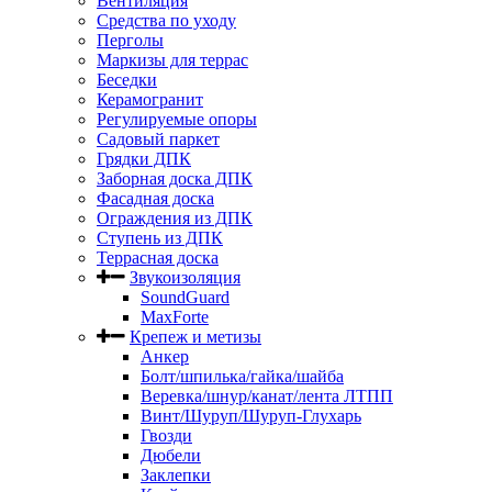
Вентиляция
Средства по уходу
Перголы
Маркизы для террас
Беседки
Керамогранит
Регулируемые опоры
Садовый паркет
Грядки ДПК
Заборная доска ДПК
Фасадная доска
Ограждения из ДПК
Ступень из ДПК
Террасная доска
Звукоизоляция
SoundGuard
MaxForte
Крепеж и метизы
Анкер
Болт/шпилька/гайка/шайба
Веревка/шнур/канат/лента ЛТПП
Винт/Шуруп/Шуруп-Глухарь
Гвозди
Дюбели
Заклепки