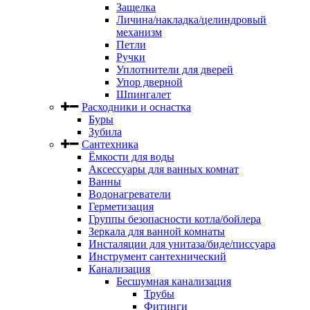
Защелка
Личина/накладка/целиндровый
механизм
Петли
Ручки
Уплотнители для дверей
Упор дверной
Шпингалет
Расходники и оснастка
Буры
Зубила
Сантехника
Ёмкости для воды
Аксессуары для ванных комнат
Ванны
Водонагреватели
Герметизация
Группы безопасности котла/бойлера
Зеркала для ванной комнаты
Инсталяции для унитаза/биде/писсуара
Инструмент сантехнический
Канализация
Бесшумная канализация
Трубы
Фитинги