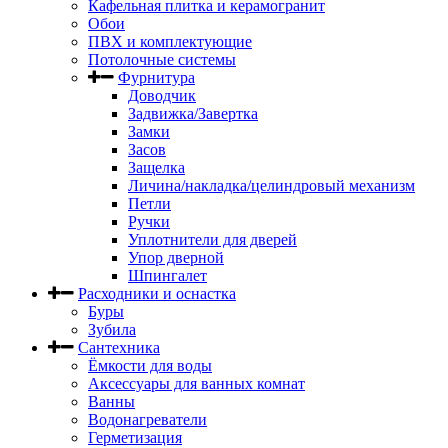
Кафельная плитка и керамогранит
Обои
ПВХ и комплектующие
Потолочные системы
Фурнитура
Доводчик
Задвижка/Завертка
Замки
Засов
Защелка
Личина/накладка/целиндровый механизм
Петли
Ручки
Уплотнители для дверей
Упор дверной
Шпингалет
Расходники и оснастка
Буры
Зубила
Сантехника
Ёмкости для воды
Аксессуары для ванных комнат
Ванны
Водонагреватели
Герметизация