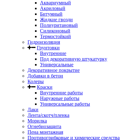
Аквариумный
Акриловый
Битумный
Жидкие гвозди
Полиуритановый
Силиконовый
Термостойкий
Гидроизоляция
Грунтовки
Внутренние
Под декоративную штукатурку
Универсальные
Декоративное покрытие
Добавки в бетон
Колеры
Краски
Внутренние работы
Наружные работы
Универсальные работы
Лаки
Лента/скотч/пленка
Морилка
Огнебиозащита
Пена монтажная
Противогрибковые и химические средства