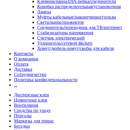
Клемник/шина/DIN-рейка/соединители
Коробка распределительная/установочная
Лампы
Муфты кабельные/наконечники/гильзы
Светильник/прожектор
Соединитель/переходник для ТВ/интернет
Стабилизаторы напряжения
Счетчик электрический
Удлинитель/сетевой фильтр
Хомут/дюбель-хомут/скобы для кабеля
Контакты
О компании
Оплата
Доставка
Сотрудничество
Политика конфиденциальности
...
Дисперсные клеи
Цементные клеи
Вентиляция
Средства по уходу
Перголы
Маркизы для террас
Беседки