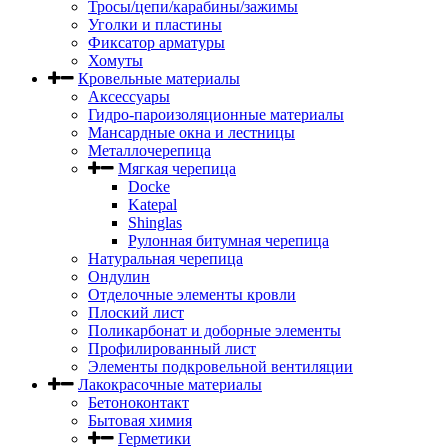
Тросы/цепи/карабины/зажимы
Уголки и пластины
Фиксатор арматуры
Хомуты
Кровельные материалы
Аксессуары
Гидро-пароизоляционные материалы
Мансардные окна и лестницы
Металлочерепица
Мягкая черепица
Docke
Katepal
Shinglas
Рулонная битумная черепица
Натуральная черепица
Ондулин
Отделочные элементы кровли
Плоский лист
Поликарбонат и доборные элементы
Профилированный лист
Элементы подкровельной вентиляции
Лакокрасочные материалы
Бетоноконтакт
Бытовая химия
Герметики