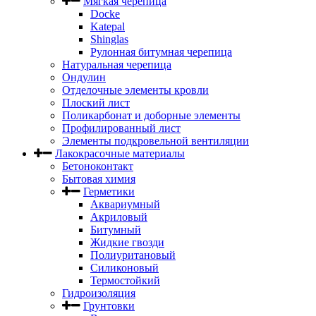
Мягкая черепица
Docke
Katepal
Shinglas
Рулонная битумная черепица
Натуральная черепица
Ондулин
Отделочные элементы кровли
Плоский лист
Поликарбонат и доборные элементы
Профилированный лист
Элементы подкровельной вентиляции
Лакокрасочные материалы
Бетоноконтакт
Бытовая химия
Герметики
Аквариумный
Акриловый
Битумный
Жидкие гвозди
Полиуритановый
Силиконовый
Термостойкий
Гидроизоляция
Грунтовки