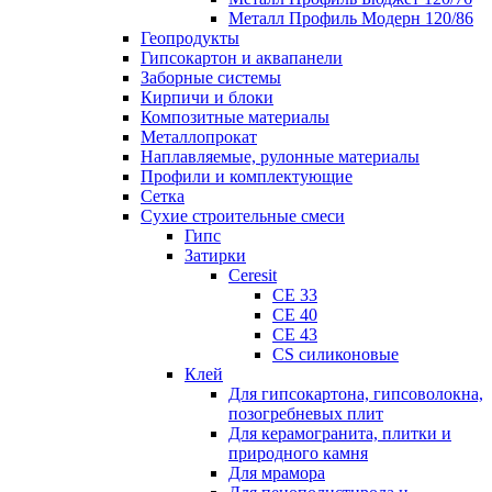
Металл Профиль Модерн 120/86
Геопродукты
Гипсокартон и аквапанели
Заборные системы
Кирпичи и блоки
Композитные материалы
Металлопрокат
Наплавляемые, рулонные материалы
Профили и комплектующие
Сетка
Сухие строительные смеси
Гипс
Затирки
Ceresit
CE 33
CE 40
CE 43
CS силиконовые
Клей
Для гипсокартона, гипсоволокна,
позогребневых плит
Для керамогранита, плитки и
природного камня
Для мрамора