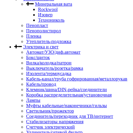
Минеральная вата
Rockwool
Изовер
Технониколь
Пенопласт
Пенополистирол
Пленка
Утеплитель-подложка
Электрика и свет
Автомат/УЗО/диф.автомат
Бокс/щиток
Вилка/колодка/патрон
Выключатель/розетка/рамка
Изолента/термоусадка
Кабель-канал/труба гофрированная/металлорукав
Кабель/провод
Клемник/шина/DIN-рейка/соединители
Коробка распределительная/установочная
Лампы
Муфты кабельные/наконечники/гильзы
Светильник/прожектор
Соединитель/переходник для ТВ/интернет
Стабилизаторы напряжения
Счетчик электрический
Удлинитель/сетевой фильтр