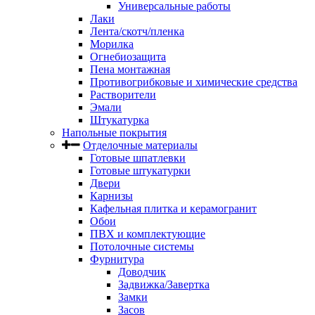
Универсальные работы
Лаки
Лента/скотч/пленка
Морилка
Огнебиозащита
Пена монтажная
Противогрибковые и химические средства
Растворители
Эмали
Штукатурка
Напольные покрытия
Отделочные материалы
Готовые шпатлевки
Готовые штукатурки
Двери
Карнизы
Кафельная плитка и керамогранит
Обои
ПВХ и комплектующие
Потолочные системы
Фурнитура
Доводчик
Задвижка/Завертка
Замки
Засов