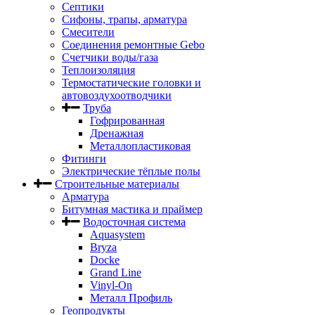
Септики
Сифоны, трапы, арматура
Смесители
Соединения ремонтные Gebo
Счетчики воды/газа
Теплоизоляция
Термостатические головки и
автовоздухоотводчики
Труба
Гофрированная
Дренажная
Металлопластиковая
Фитинги
Электрические тёплые полы
Строительные материалы
Арматура
Битумная мастика и праймер
Водосточная система
Aquasystem
Bryza
Docke
Grand Line
Vinyl-On
Металл Профиль
Геопродукты