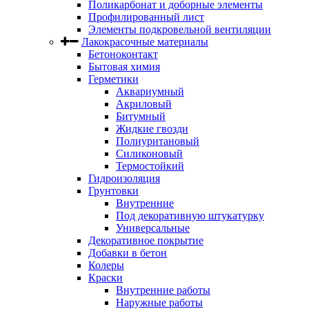
Поликарбонат и доборные элементы
Профилированный лист
Элементы подкровельной вентиляции
Лакокрасочные материалы
Бетоноконтакт
Бытовая химия
Герметики
Аквариумный
Акриловый
Битумный
Жидкие гвозди
Полиуритановый
Силиконовый
Термостойкий
Гидроизоляция
Грунтовки
Внутренние
Под декоративную штукатурку
Универсальные
Декоративное покрытие
Добавки в бетон
Колеры
Краски
Внутренние работы
Наружные работы