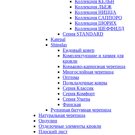
Коллекция КЁЛЬН
Коллекция ЛЬЕЖ
Коллекция НИЦЦА
Коллекция САППОРО
Коллекция ЦЮРИХ
Коллекция ШЕФФИЛД
Серия STANDARD
Katepal
Shinglas
Ендовый ковер
Комплектующие и химия для
кровли
Коньково-карнизная черепица
Многослойная черепица
Оптима
Подкладочные ковры
Серия Классик
Серия Комфорт
Серия Ультра
Финская
Рулонная битумная черепица
Натуральная черепица
Ондулин
Отделочные элементы кровли
Плоский лист