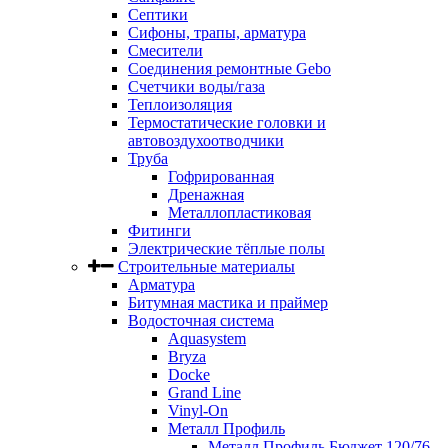
Септики
Сифоны, трапы, арматура
Смесители
Соединения ремонтные Gebo
Счетчики воды/газа
Теплоизоляция
Термостатические головки и
автовоздухоотводчики
Труба
Гофрированная
Дренажная
Металлопластиковая
Фитинги
Электрические тёплые полы
Строительные материалы
Арматура
Битумная мастика и праймер
Водосточная система
Aquasystem
Bryza
Docke
Grand Line
Vinyl-On
Металл Профиль
Металл Профиль Бюджет 120/76