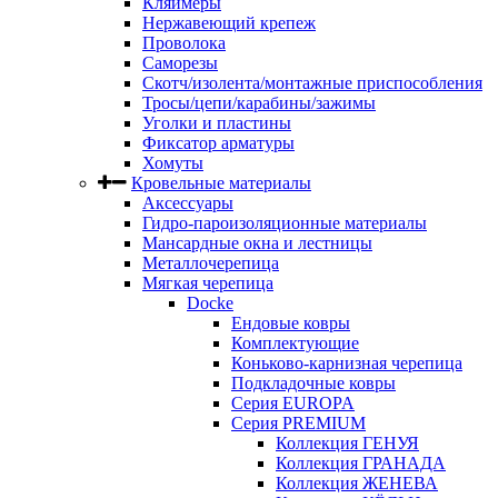
Кляймеры
Нержавеющий крепеж
Проволока
Саморезы
Скотч/изолента/монтажные приспособления
Тросы/цепи/карабины/зажимы
Уголки и пластины
Фиксатор арматуры
Хомуты
Кровельные материалы
Аксессуары
Гидро-пароизоляционные материалы
Мансардные окна и лестницы
Металлочерепица
Мягкая черепица
Docke
Ендовые ковры
Комплектующие
Коньково-карнизная черепица
Подкладочные ковры
Серия EUROPA
Серия PREMIUM
Коллекция ГЕНУЯ
Коллекция ГРАНАДА
Коллекция ЖЕНЕВА