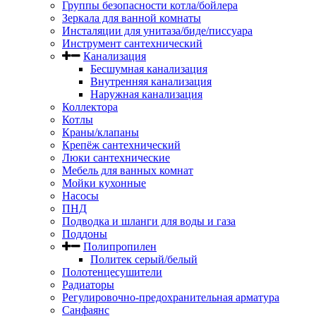
Группы безопасности котла/бойлера
Зеркала для ванной комнаты
Инсталяции для унитаза/биде/писсуара
Инструмент сантехнический
Канализация
Бесшумная канализация
Внутренняя канализация
Наружная канализация
Коллектора
Котлы
Краны/клапаны
Крепёж сантехнический
Люки сантехнические
Мебель для ванных комнат
Мойки кухонные
Насосы
ПНД
Подводка и шланги для воды и газа
Поддоны
Полипропилен
Политек серый/белый
Полотенцесушители
Радиаторы
Регулировочно-предохранительная арматура
Санфаянс