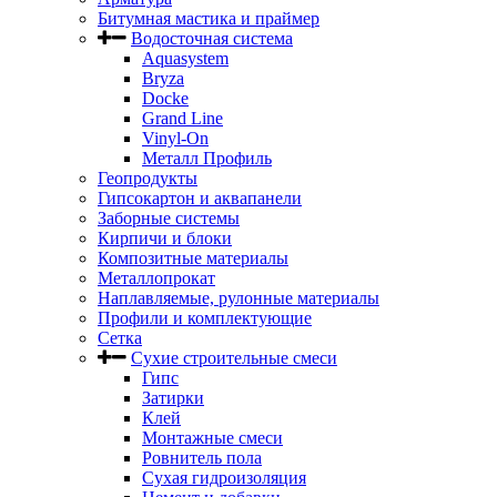
Битумная мастика и праймер
Водосточная система
Aquasystem
Bryza
Docke
Grand Line
Vinyl-On
Металл Профиль
Геопродукты
Гипсокартон и аквапанели
Заборные системы
Кирпичи и блоки
Композитные материалы
Металлопрокат
Наплавляемые, рулонные материалы
Профили и комплектующие
Сетка
Сухие строительные смеси
Гипс
Затирки
Клей
Монтажные смеси
Ровнитель пола
Сухая гидроизоляция