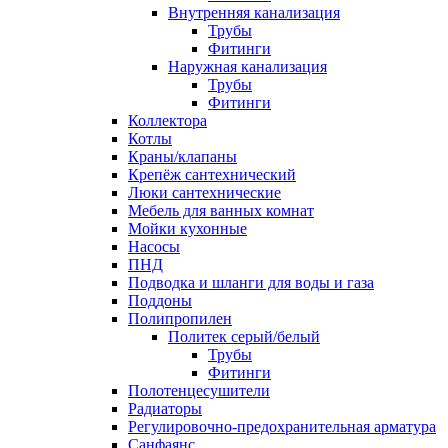
Внутренняя канализация
Трубы
Фитинги
Наружная канализация
Трубы
Фитинги
Коллектора
Котлы
Краны/клапаны
Крепёж сантехнический
Люки сантехнические
Мебель для ванных комнат
Мойки кухонные
Насосы
ПНД
Подводка и шланги для воды и газа
Поддоны
Полипропилен
Политек серый/белый
Трубы
Фитинги
Полотенцесушители
Радиаторы
Регулировочно-предохранительная арматура
Санфаянс