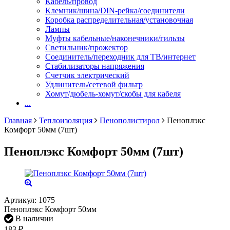
Кабель/провод
Клемник/шина/DIN-рейка/соединители
Коробка распределительная/установочная
Лампы
Муфты кабельные/наконечники/гильзы
Светильник/прожектор
Соединитель/переходник для ТВ/интернет
Стабилизаторы напряжения
Счетчик электрический
Удлинитель/сетевой фильтр
Хомут/дюбель-хомут/скобы для кабеля
...
Главная
Теплоизоляция
Пенополистирол
Пеноплэкс
Комфорт 50мм (7шт)
Пеноплэкс Комфорт 50мм (7шт)
Артикул:
1075
Пеноплэкс Комфорт 50мм
В наличии
183
₽