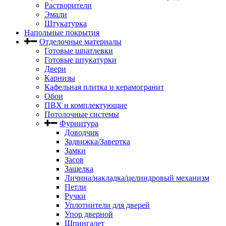
Растворители
Эмали
Штукатурка
Напольные покрытия
Отделочные материалы
Готовые шпатлевки
Готовые штукатурки
Двери
Карнизы
Кафельная плитка и керамогранит
Обои
ПВХ и комплектующие
Потолочные системы
Фурнитура
Доводчик
Задвижка/Завертка
Замки
Засов
Защелка
Личина/накладка/целиндровый механизм
Петли
Ручки
Уплотнители для дверей
Упор дверной
Шпингалет