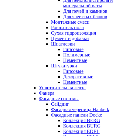
Для пенополистирола и
минеральной ваты
Для печей и каминов
Для ячеистых блоков
Монтажные смеси
Ровнитель пола
Сухая гидроизоляция
Цемент и добавки
Шпатлевки
Гипсовые
Полимерные
Цементные
Штукатурки
Гипсовые
Декоративные
Цементные
Уплотнительная лента
Фанера
Фасадные системы
Сайдинг
Фасадная черепица Hauberk
Фасадные панели Docke
Коллекция BERG
Коллекция BURG
Коллекция EDEL