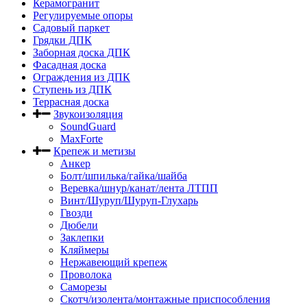
Керамогранит
Регулируемые опоры
Садовый паркет
Грядки ДПК
Заборная доска ДПК
Фасадная доска
Ограждения из ДПК
Ступень из ДПК
Террасная доска
Звукоизоляция
SoundGuard
MaxForte
Крепеж и метизы
Анкер
Болт/шпилька/гайка/шайба
Веревка/шнур/канат/лента ЛТПП
Винт/Шуруп/Шуруп-Глухарь
Гвозди
Дюбели
Заклепки
Кляймеры
Нержавеющий крепеж
Проволока
Саморезы
Скотч/изолента/монтажные приспособления