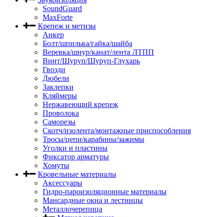
SoundGuard
MaxForte
Крепеж и метизы
Анкер
Болт/шпилька/гайка/шайба
Веревка/шнур/канат/лента ЛТПП
Винт/Шуруп/Шуруп-Глухарь
Гвозди
Дюбели
Заклепки
Кляймеры
Нержавеющий крепеж
Проволока
Саморезы
Скотч/изолента/монтажные приспособления
Тросы/цепи/карабины/зажимы
Уголки и пластины
Фиксатор арматуры
Хомуты
Кровельные материалы
Аксессуары
Гидро-пароизоляционные материалы
Мансардные окна и лестницы
Металлочерепица