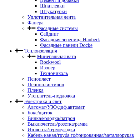
Цемент и добавки
Шпатлевки
Штукатурки
Уплотнительная лента
Фанера
Фасадные системы
Сайдинг
Фасадная черепица Hauberk
Фасадные панели Docke
Теплоизоляция
Минеральная вата
Rockwool
Изовер
Технониколь
Пенопласт
Пенополистирол
Пленка
Утеплитель-подложка
Электрика и свет
Автомат/УЗО/диф.автомат
Бокс/щиток
Вилка/колодка/патрон
Выключатель/розетка/рамка
Изолента/термоусадка
Кабель-канал/труба гофрированная/металлорукав