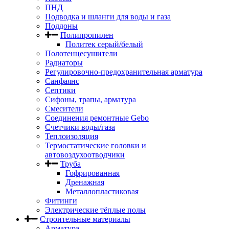
ПНД
Подводка и шланги для воды и газа
Поддоны
Полипропилен
Политек серый/белый
Полотенцесушители
Радиаторы
Регулировочно-предохранительная арматура
Санфаянс
Септики
Сифоны, трапы, арматура
Смесители
Соединения ремонтные Gebo
Счетчики воды/газа
Теплоизоляция
Термостатические головки и
автовоздухоотводчики
Труба
Гофрированная
Дренажная
Металлопластиковая
Фитинги
Электрические тёплые полы
Строительные материалы
Арматура