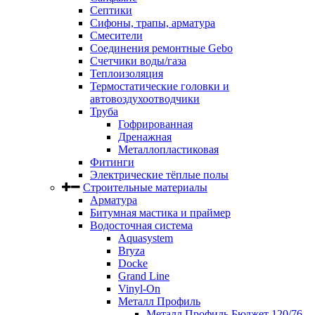
Септики
Сифоны, трапы, арматура
Смесители
Соединения ремонтные Gebo
Счетчики воды/газа
Теплоизоляция
Термостатические головки и
автовоздухоотводчики
Труба
Гофрированная
Дренажная
Металлопластиковая
Фитинги
Электрические тёплые полы
Строительные материалы
Арматура
Битумная мастика и праймер
Водосточная система
Aquasystem
Bryza
Docke
Grand Line
Vinyl-On
Металл Профиль
Металл Профиль Бюджет 120/76