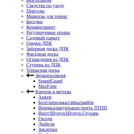
Вентиляция
Средства по уходу
Перголы
Маркизы для террас
Беседки
Керамогранит
Регулируемые опоры
Садовый паркет
Грядки ДПК
Заборная доска ДПК
Фасадная доска
Ограждения из ДПК
Ступень из ДПК
Террасная доска
Звукоизоляция
SoundGuard
MaxForte
Крепеж и метизы
Анкер
Болт/шпилька/гайка/шайба
Веревка/шнур/канат/лента ЛТПП
Винт/Шуруп/Шуруп-Глухарь
Гвозди
Дюбели
Заклепки