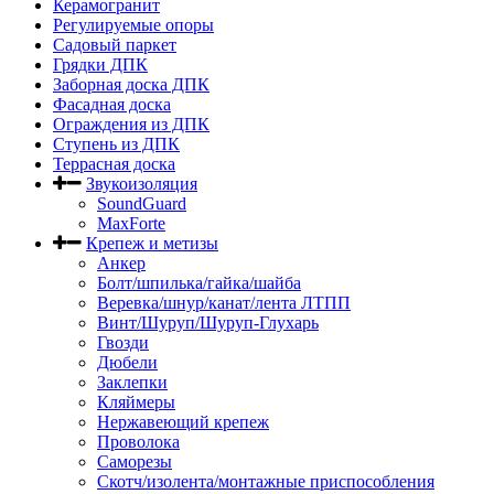
Керамогранит
Регулируемые опоры
Садовый паркет
Грядки ДПК
Заборная доска ДПК
Фасадная доска
Ограждения из ДПК
Ступень из ДПК
Террасная доска
Звукоизоляция
SoundGuard
MaxForte
Крепеж и метизы
Анкер
Болт/шпилька/гайка/шайба
Веревка/шнур/канат/лента ЛТПП
Винт/Шуруп/Шуруп-Глухарь
Гвозди
Дюбели
Заклепки
Кляймеры
Нержавеющий крепеж
Проволока
Саморезы
Скотч/изолента/монтажные приспособления