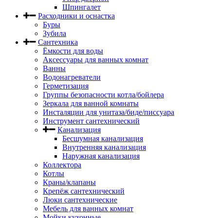
Шпингалет
Расходники и оснастка
Буры
Зубила
Сантехника
Ёмкости для воды
Аксессуары для ванных комнат
Ванны
Водонагреватели
Герметизация
Группы безопасности котла/бойлера
Зеркала для ванной комнаты
Инсталяции для унитаза/биде/писсуара
Инструмент сантехнический
Канализация
Бесшумная канализация
Внутренняя канализация
Наружная канализация
Коллектора
Котлы
Краны/клапаны
Крепёж сантехнический
Люки сантехнические
Мебель для ванных комнат
Мойки кухонные