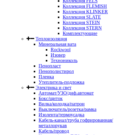
Коллекция FELS
Коллекция FLEMISH
Коллекция KLINKER
Коллекция SLATE
Коллекция STEIN
Коллекция STERN
Комплектующие
Теплоизоляция
Минеральная вата
Rockwool
Изовер
Технониколь
Пенопласт
Пенополистирол
Пленка
Утеплитель-подложка
Электрика и свет
Автомат/УЗО/диф.автомат
Бокс/щиток
Вилка/колодка/патрон
Выключатель/розетка/рамка
Изолента/термоусадка
Кабель-канал/труба гофрированная/
металлорукав
Кабель/провод