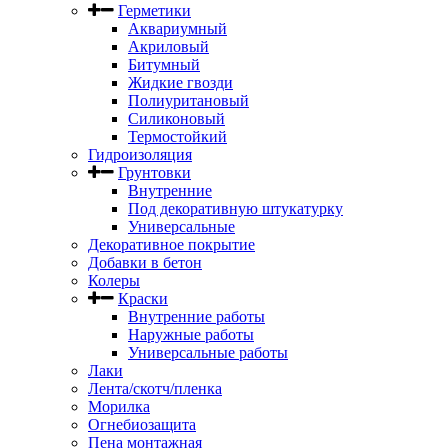
Герметики
Аквариумный
Акриловый
Битумный
Жидкие гвозди
Полиуритановый
Силиконовый
Термостойкий
Гидроизоляция
Грунтовки
Внутренние
Под декоративную штукатурку
Универсальные
Декоративное покрытие
Добавки в бетон
Колеры
Краски
Внутренние работы
Наружные работы
Универсальные работы
Лаки
Лента/скотч/пленка
Морилка
Огнебиозащита
Пена монтажная