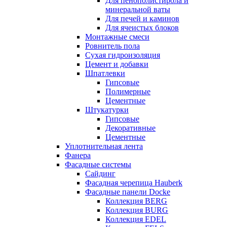
Для пенополистирола и
минеральной ваты
Для печей и каминов
Для ячеистых блоков
Монтажные смеси
Ровнитель пола
Сухая гидроизоляция
Цемент и добавки
Шпатлевки
Гипсовые
Полимерные
Цементные
Штукатурки
Гипсовые
Декоративные
Цементные
Уплотнительная лента
Фанера
Фасадные системы
Сайдинг
Фасадная черепица Hauberk
Фасадные панели Docke
Коллекция BERG
Коллекция BURG
Коллекция EDEL