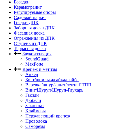
Беседки
Керамогранит
Регулируемые опоры
Садовый паркет
Грядки ДПК
Заборная доска ДПК
Фасадная доска
Ограждения из ДПК
Ступень из ДПК
Террасная доска
Звукоизоляция
SoundGuard
MaxForte
Крепеж и метизы
Анкер
Болт/шпилька/гайка/шайба
Веревка/шнур/канат/лента ЛТПП
Винт/Шуруп/Шуруп-Глухарь
Гвозди
Дюбели
Заклепки
Кляймеры
Нержавеющий крепеж
Проволока
Саморезы