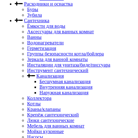
Расходники и оснастка
Буры
Зубила
Сантехника
Ёмкости для воды
Аксессуары для ванных комнат
Ванны
Водонагреватели
Герметизация
Группы безопасности котла/бойлера
Зеркала для ванной комнаты
Инсталяции для унитаза/биде/писсуара
Инструмент сантехнический
Канализация
Бесшумная канализация
Внутренняя канализация
Наружная канализация
Коллектора
Котлы
Краны/клапаны
Крепёж сантехнический
Люки сантехнические
Мебель для ванных комнат
Мойки кухонные
Насосы