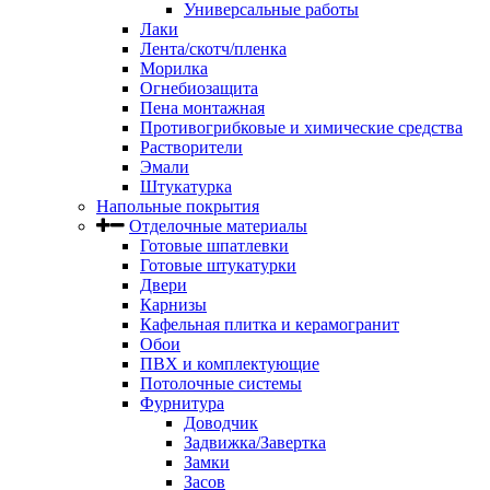
Универсальные работы
Лаки
Лента/скотч/пленка
Морилка
Огнебиозащита
Пена монтажная
Противогрибковые и химические средства
Растворители
Эмали
Штукатурка
Напольные покрытия
Отделочные материалы
Готовые шпатлевки
Готовые штукатурки
Двери
Карнизы
Кафельная плитка и керамогранит
Обои
ПВХ и комплектующие
Потолочные системы
Фурнитура
Доводчик
Задвижка/Завертка
Замки
Засов