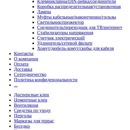
Клемник/шина/DIN-рейка/соединители
Коробка распределительная/установочная
Лампы
Муфты кабельные/наконечники/гильзы
Светильник/прожектор
Соединитель/переходник для ТВ/интернет
Стабилизаторы напряжения
Счетчик электрический
Удлинитель/сетевой фильтр
Хомут/дюбель-хомут/скобы для кабеля
Контакты
О компании
Оплата
Доставка
Сотрудничество
Политика конфиденциальности
...
Дисперсные клеи
Цементные клеи
Вентиляция
Средства по уходу
Перголы
Маркизы для террас
Беседки