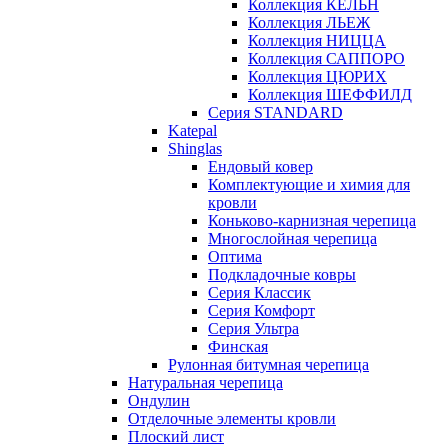
Коллекция КЁЛЬН
Коллекция ЛЬЕЖ
Коллекция НИЦЦА
Коллекция САППОРО
Коллекция ЦЮРИХ
Коллекция ШЕФФИЛД
Серия STANDARD
Katepal
Shinglas
Ендовый ковер
Комплектующие и химия для
кровли
Коньково-карнизная черепица
Многослойная черепица
Оптима
Подкладочные ковры
Серия Классик
Серия Комфорт
Серия Ультра
Финская
Рулонная битумная черепица
Натуральная черепица
Ондулин
Отделочные элементы кровли
Плоский лист