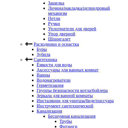
Защелка
Личина/накладка/целиндровый
механизм
Петли
Ручки
Уплотнители для дверей
Упор дверной
Шпингалет
Расходники и оснастка
Буры
Зубила
Сантехника
Ёмкости для воды
Аксессуары для ванных комнат
Ванны
Водонагреватели
Герметизация
Группы безопасности котла/бойлера
Зеркала для ванной комнаты
Инсталяции для унитаза/биде/писсуара
Инструмент сантехнический
Канализация
Бесшумная канализация
Трубы
Фитинги