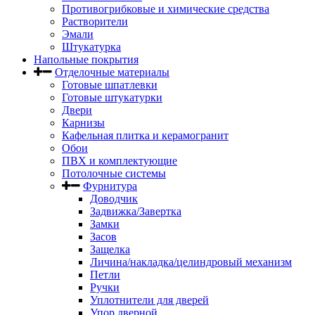
Противогрибковые и химические средства
Растворители
Эмали
Штукатурка
Напольные покрытия
Отделочные материалы
Готовые шпатлевки
Готовые штукатурки
Двери
Карнизы
Кафельная плитка и керамогранит
Обои
ПВХ и комплектующие
Потолочные системы
Фурнитура
Доводчик
Задвижка/Завертка
Замки
Засов
Защелка
Личина/накладка/целиндровый механизм
Петли
Ручки
Уплотнители для дверей
Упор дверной