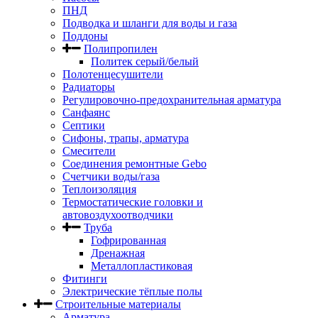
ПНД
Подводка и шланги для воды и газа
Поддоны
Полипропилен
Политек серый/белый
Полотенцесушители
Радиаторы
Регулировочно-предохранительная арматура
Санфаянс
Септики
Сифоны, трапы, арматура
Смесители
Соединения ремонтные Gebo
Счетчики воды/газа
Теплоизоляция
Термостатические головки и
автовоздухоотводчики
Труба
Гофрированная
Дренажная
Металлопластиковая
Фитинги
Электрические тёплые полы
Строительные материалы
Арматура