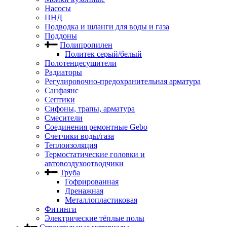
Насосы
ПНД
Подводка и шланги для воды и газа
Поддоны
Полипропилен
Политек серый/белый
Полотенцесушители
Радиаторы
Регулировочно-предохранительная арматура
Санфаянс
Септики
Сифоны, трапы, арматура
Смесители
Соединения ремонтные Gebo
Счетчики воды/газа
Теплоизоляция
Термостатические головки и
автовоздухоотводчики
Труба
Гофрированная
Дренажная
Металлопластиковая
Фитинги
Электрические тёплые полы