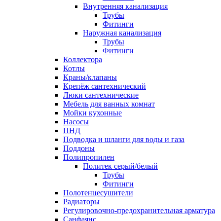
Внутренняя канализация
Трубы
Фитинги
Наружная канализация
Трубы
Фитинги
Коллектора
Котлы
Краны/клапаны
Крепёж сантехнический
Люки сантехнические
Мебель для ванных комнат
Мойки кухонные
Насосы
ПНД
Подводка и шланги для воды и газа
Поддоны
Полипропилен
Политек серый/белый
Трубы
Фитинги
Полотенцесушители
Радиаторы
Регулировочно-предохранительная арматура
Санфаянс