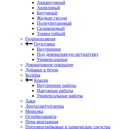
Аквариумный
Акриловый
Битумный
Жидкие гвозди
Полиуритановый
Силиконовый
Термостойкий
Гидроизоляция
Грунтовки
Внутренние
Под декоративную штукатурку
Универсальные
Декоративное покрытие
Добавки в бетон
Колеры
Краски
Внутренние работы
Наружные работы
Универсальные работы
Лаки
Лента/скотч/пленка
Морилка
Огнебиозащита
Пена монтажная
Противогрибковые и химические средства