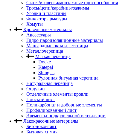
Скотч/изолента/монтажные приспособления
Тросы/цепи/карабины/зажимы
Уголки и пластины
Фиксатор арматуры
Хомуты
Кровельные материалы
Аксессуары
Гидро-пароизоляционные материалы
Мансардные окна и лестницы
Металлочерепица
Мягкая черепица
Docke
Katepal
Shinglas
Рулонная битумная черепица
Натуральная черепица
Ондулин
Отделочные элементы кровли
Плоский лист
Поликарбонат и доборные элементы
Профилированный лист
Элементы подкровельной вентиляции
Лакокрасочные материалы
Бетоноконтакт
Бытовая химия