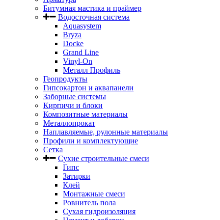
Битумная мастика и праймер
Водосточная система
Aquasystem
Bryza
Docke
Grand Line
Vinyl-On
Металл Профиль
Геопродукты
Гипсокартон и аквапанели
Заборные системы
Кирпичи и блоки
Композитные материалы
Металлопрокат
Наплавляемые, рулонные материалы
Профили и комплектующие
Сетка
Сухие строительные смеси
Гипс
Затирки
Клей
Монтажные смеси
Ровнитель пола
Сухая гидроизоляция