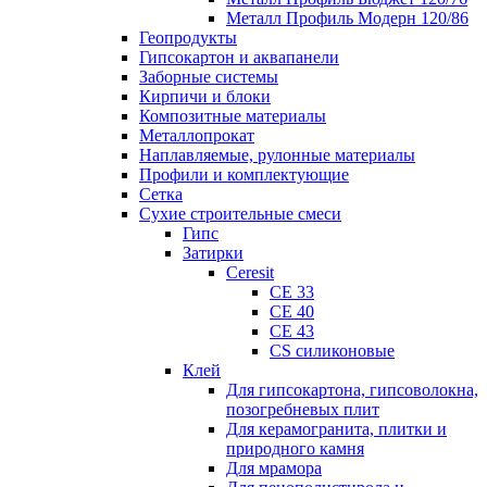
Металл Профиль Модерн 120/86
Геопродукты
Гипсокартон и аквапанели
Заборные системы
Кирпичи и блоки
Композитные материалы
Металлопрокат
Наплавляемые, рулонные материалы
Профили и комплектующие
Сетка
Сухие строительные смеси
Гипс
Затирки
Ceresit
CE 33
CE 40
CE 43
CS силиконовые
Клей
Для гипсокартона, гипсоволокна,
позогребневых плит
Для керамогранита, плитки и
природного камня
Для мрамора