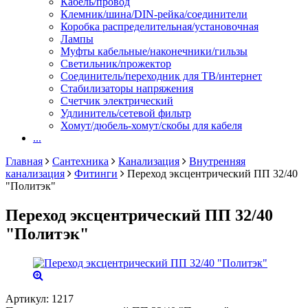
Кабель/провод
Клемник/шина/DIN-рейка/соединители
Коробка распределительная/установочная
Лампы
Муфты кабельные/наконечники/гильзы
Светильник/прожектор
Соединитель/переходник для ТВ/интернет
Стабилизаторы напряжения
Счетчик электрический
Удлинитель/сетевой фильтр
Хомут/дюбель-хомут/скобы для кабеля
...
Главная
Сантехника
Канализация
Внутренняя
канализация
Фитинги
Переход эксцентрический ПП 32/40
"Политэк"
Переход эксцентрический ПП 32/40
"Политэк"
Артикул:
1217