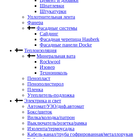
Цемент и добавки
Шпатлевки
Штукатурки
Уплотнительная лента
Фанера
Фасадные системы
Сайдинг
Фасадная черепица Hauberk
Фасадные панели Docke
Теплоизоляция
Минеральная вата
Rockwool
Изовер
Технониколь
Пенопласт
Пенополистирол
Пленка
Утеплитель-подложка
Электрика и свет
Автомат/УЗО/диф.автомат
Бокс/щиток
Вилка/колодка/патрон
Выключатель/розетка/рамка
Изолента/термоусадка
Кабель-канал/труба гофрированная/металлорукав