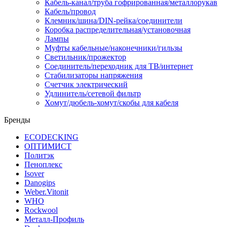
Кабель-канал/труба гофрированная/металлорукав
Кабель/провод
Клемник/шина/DIN-рейка/соединители
Коробка распределительная/установочная
Лампы
Муфты кабельные/наконечники/гильзы
Светильник/прожектор
Соединитель/переходник для ТВ/интернет
Стабилизаторы напряжения
Счетчик электрический
Удлинитель/сетевой фильтр
Хомут/дюбель-хомут/скобы для кабеля
Бренды
ECODECKING
ОПТИМИСТ
Политэк
Пеноплекс
Isover
Danogips
Weber.Vitonit
WHO
Rockwool
Металл-Профиль