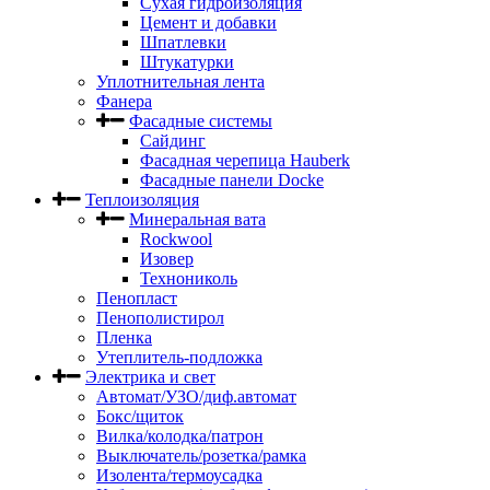
Сухая гидроизоляция
Цемент и добавки
Шпатлевки
Штукатурки
Уплотнительная лента
Фанера
Фасадные системы
Сайдинг
Фасадная черепица Hauberk
Фасадные панели Docke
Теплоизоляция
Минеральная вата
Rockwool
Изовер
Технониколь
Пенопласт
Пенополистирол
Пленка
Утеплитель-подложка
Электрика и свет
Автомат/УЗО/диф.автомат
Бокс/щиток
Вилка/колодка/патрон
Выключатель/розетка/рамка
Изолента/термоусадка