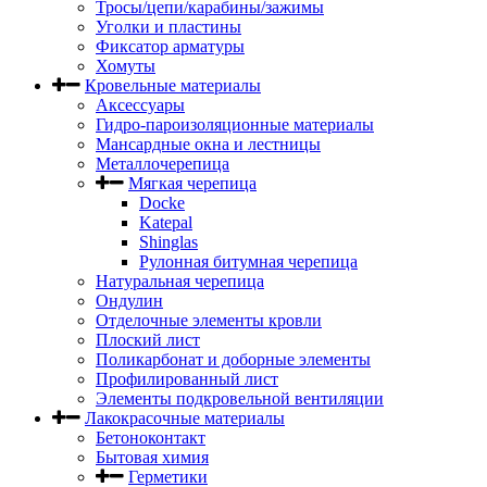
Тросы/цепи/карабины/зажимы
Уголки и пластины
Фиксатор арматуры
Хомуты
Кровельные материалы
Аксессуары
Гидро-пароизоляционные материалы
Мансардные окна и лестницы
Металлочерепица
Мягкая черепица
Docke
Katepal
Shinglas
Рулонная битумная черепица
Натуральная черепица
Ондулин
Отделочные элементы кровли
Плоский лист
Поликарбонат и доборные элементы
Профилированный лист
Элементы подкровельной вентиляции
Лакокрасочные материалы
Бетоноконтакт
Бытовая химия
Герметики