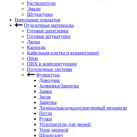
Растворители
Эмали
Штукатурка
Напольные покрытия
Отделочные материалы
Готовые шпатлевки
Готовые штукатурки
Двери
Карнизы
Кафельная плитка и керамогранит
Обои
ПВХ и комплектующие
Потолочные системы
Фурнитура
Доводчик
Задвижка/Завертка
Замки
Засов
Защелка
Личина/накладка/целиндровый механизм
Петли
Ручки
Уплотнители для дверей
Упор дверной
Шпингалет