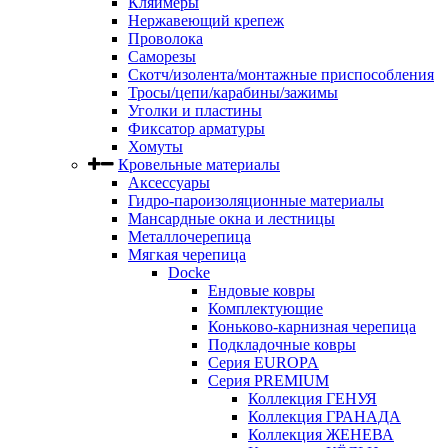
Кляймеры
Нержавеющий крепеж
Проволока
Саморезы
Скотч/изолента/монтажные приспособления
Тросы/цепи/карабины/зажимы
Уголки и пластины
Фиксатор арматуры
Хомуты
Кровельные материалы
Аксессуары
Гидро-пароизоляционные материалы
Мансардные окна и лестницы
Металлочерепица
Мягкая черепица
Docke
Ендовые ковры
Комплектующие
Коньково-карнизная черепица
Подкладочные ковры
Серия EUROPA
Серия PREMIUM
Коллекция ГЕНУЯ
Коллекция ГРАНАДА
Коллекция ЖЕНЕВА