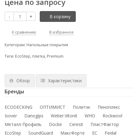
цена по запросу
-
+
В корзину
К сравнению
В избранное
Категории:
Напольные покрытия
Теги:
EcoStep
,
плитка
,
Premium
Обзор
Характеристики
Бренды
ECODECKING
ОПТИМИСТ
Политэк
Пеноплекс
Isover
Danogips
Weber.Vitonit
WHO
Rockwool
Металл-Профиль
Docke
Ceresit
ПластФактор
EcoStep
SoundGuard
МаксФорте
ЕС
Feidal