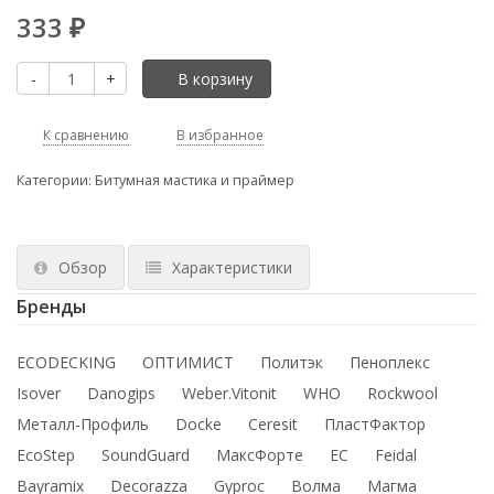
333
₽
-
+
В корзину
К сравнению
В избранное
Категории:
Битумная мастика и праймер
Обзор
Характеристики
Бренды
ECODECKING
ОПТИМИСТ
Политэк
Пеноплекс
Isover
Danogips
Weber.Vitonit
WHO
Rockwool
Металл-Профиль
Docke
Ceresit
ПластФактор
EcoStep
SoundGuard
МаксФорте
ЕС
Feidal
Bayramix
Decorazza
Gyproc
Волма
Магма