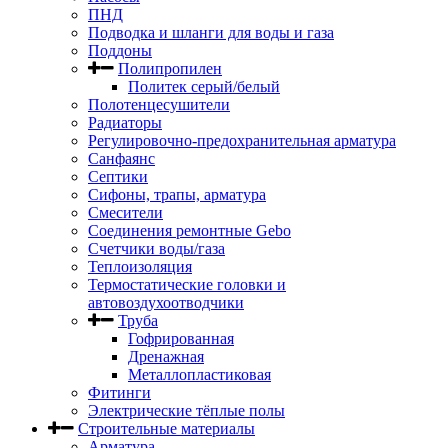
ПНД
Подводка и шланги для воды и газа
Поддоны
Полипропилен
Политек серый/белый
Полотенцесушители
Радиаторы
Регулировочно-предохранительная арматура
Санфаянс
Септики
Сифоны, трапы, арматура
Смесители
Соединения ремонтные Gebo
Счетчики воды/газа
Теплоизоляция
Термостатические головки и
автовоздухоотводчики
Труба
Гофрированная
Дренажная
Металлопластиковая
Фитинги
Электрические тёплые полы
Строительные материалы
Арматура