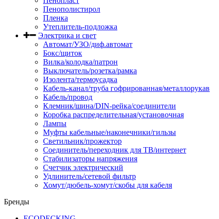
Пенопласт
Пенополистирол
Пленка
Утеплитель-подложка
Электрика и свет
Автомат/УЗО/диф.автомат
Бокс/щиток
Вилка/колодка/патрон
Выключатель/розетка/рамка
Изолента/термоусадка
Кабель-канал/труба гофрированная/металлорукав
Кабель/провод
Клемник/шина/DIN-рейка/соединители
Коробка распределительная/установочная
Лампы
Муфты кабельные/наконечники/гильзы
Светильник/прожектор
Соединитель/переходник для ТВ/интернет
Стабилизаторы напряжения
Счетчик электрический
Удлинитель/сетевой фильтр
Хомут/дюбель-хомут/скобы для кабеля
Бренды
ECODECKING