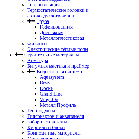
Теплоизоляция
Термостатические головки и
автовоздухоотводчики
Труба
Гофрированная
Дренажная
Металлопластиковая
Фитинги
Электрические тёплые полы
Строительные материалы
Арматура
Битумная мастика и праймер
Водосточная система
Aquasystem
Bryza
Docke
Grand Line
Vinyl-On
Металл Профиль
Геопродукты
Гипсокартон и аквапанели
Заборные системы
Кирпичи и блоки
Композитные материалы
Металлопрокат