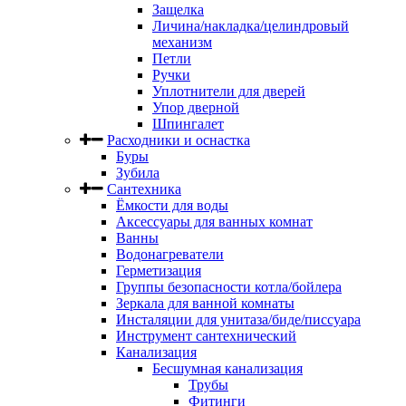
Защелка
Личина/накладка/целиндровый
механизм
Петли
Ручки
Уплотнители для дверей
Упор дверной
Шпингалет
Расходники и оснастка
Буры
Зубила
Сантехника
Ёмкости для воды
Аксессуары для ванных комнат
Ванны
Водонагреватели
Герметизация
Группы безопасности котла/бойлера
Зеркала для ванной комнаты
Инсталяции для унитаза/биде/писсуара
Инструмент сантехнический
Канализация
Бесшумная канализация
Трубы
Фитинги