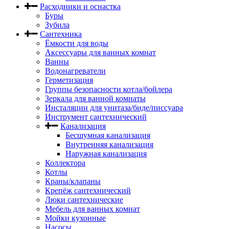
Расходники и оснастка
Буры
Зубила
Сантехника
Ёмкости для воды
Аксессуары для ванных комнат
Ванны
Водонагреватели
Герметизация
Группы безопасности котла/бойлера
Зеркала для ванной комнаты
Инсталяции для унитаза/биде/писсуара
Инструмент сантехнический
Канализация
Бесшумная канализация
Внутренняя канализация
Наружная канализация
Коллектора
Котлы
Краны/клапаны
Крепёж сантехнический
Люки сантехнические
Мебель для ванных комнат
Мойки кухонные
Насосы