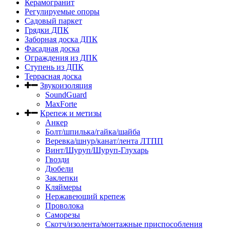
Керамогранит
Регулируемые опоры
Садовый паркет
Грядки ДПК
Заборная доска ДПК
Фасадная доска
Ограждения из ДПК
Ступень из ДПК
Террасная доска
Звукоизоляция
SoundGuard
MaxForte
Крепеж и метизы
Анкер
Болт/шпилька/гайка/шайба
Веревка/шнур/канат/лента ЛТПП
Винт/Шуруп/Шуруп-Глухарь
Гвозди
Дюбели
Заклепки
Кляймеры
Нержавеющий крепеж
Проволока
Саморезы
Скотч/изолента/монтажные приспособления