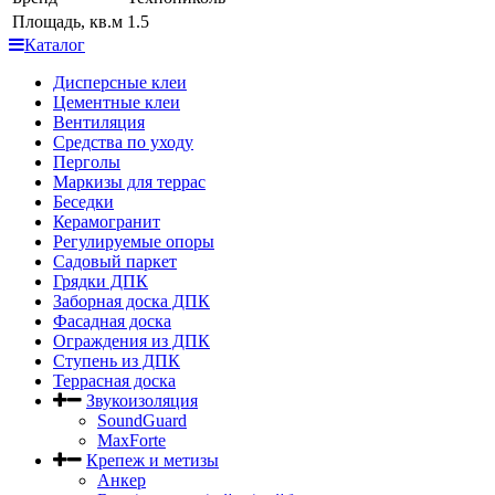
Площадь, кв.м
1.5
Каталог
Дисперсные клеи
Цементные клеи
Вентиляция
Средства по уходу
Перголы
Маркизы для террас
Беседки
Керамогранит
Регулируемые опоры
Садовый паркет
Грядки ДПК
Заборная доска ДПК
Фасадная доска
Ограждения из ДПК
Ступень из ДПК
Террасная доска
Звукоизоляция
SoundGuard
MaxForte
Крепеж и метизы
Анкер