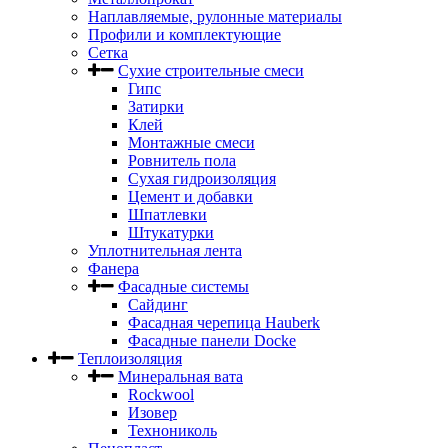
Наплавляемые, рулонные материалы
Профили и комплектующие
Сетка
Сухие строительные смеси
Гипс
Затирки
Клей
Монтажные смеси
Ровнитель пола
Сухая гидроизоляция
Цемент и добавки
Шпатлевки
Штукатурки
Уплотнительная лента
Фанера
Фасадные системы
Сайдинг
Фасадная черепица Hauberk
Фасадные панели Docke
Теплоизоляция
Минеральная вата
Rockwool
Изовер
Технониколь