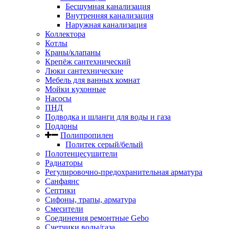
Бесшумная канализация
Внутренняя канализация
Наружная канализация
Коллектора
Котлы
Краны/клапаны
Крепёж сантехнический
Люки сантехнические
Мебель для ванных комнат
Мойки кухонные
Насосы
ПНД
Подводка и шланги для воды и газа
Поддоны
Полипропилен
Политек серый/белый
Полотенцесушители
Радиаторы
Регулировочно-предохранительная арматура
Санфаянс
Септики
Сифоны, трапы, арматура
Смесители
Соединения ремонтные Gebo
Счетчики воды/газа