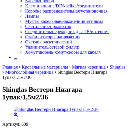
Кабель/провод
Клемник/шина/DIN-рейка/соединители
Коробка распределительная/установочная
Лампы
Муфты кабельные/наконечники/гильзы
Светильник/прожектор
Соединитель/переходник для ТВ/интернет
Стабилизаторы напряжения
Счетчик электрический
Удлинитель/сетевой фильтр
Хомут/дюбель-хомут/скобы для кабеля
...
Главная
Кровельные материалы
Мягкая черепица
Shinglas
Многослойная черепица
Shinglas Вестерн Ниагара
1упак/1,5м2/36
Shinglas Вестерн Ниагара
1упак/1,5м2/36
Артикул:
609