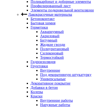
Поликарбонат и доборные элементы
Профилированный лист
Элементы подкровельной вентиляции
Лакокрасочные материалы
Бетоноконтакт
Бытовая химия
Герметики
Аквариумный
Акриловый
Битумный
Жидкие гвозди
Полиуритановый
Силиконовый
Термостойкий
Гидроизоляция
Грунтовки
Внутренние
Под декоративную штукатурку
Универсальные
Декоративное покрытие
Добавки в бетон
Колеры
Краски
Внутренние работы
Наружные работы