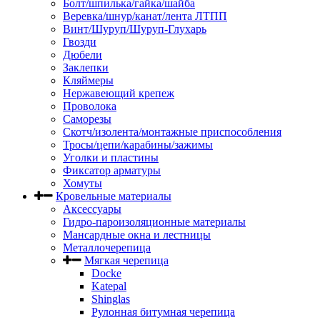
Болт/шпилька/гайка/шайба
Веревка/шнур/канат/лента ЛТПП
Винт/Шуруп/Шуруп-Глухарь
Гвозди
Дюбели
Заклепки
Кляймеры
Нержавеющий крепеж
Проволока
Саморезы
Скотч/изолента/монтажные приспособления
Тросы/цепи/карабины/зажимы
Уголки и пластины
Фиксатор арматуры
Хомуты
Кровельные материалы
Аксессуары
Гидро-пароизоляционные материалы
Мансардные окна и лестницы
Металлочерепица
Мягкая черепица
Docke
Katepal
Shinglas
Рулонная битумная черепица