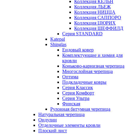
Коллекция КЁЛЬН
Коллекция ЛЬЕЖ
Коллекция НИЦЦА
Коллекция САППОРО
Коллекция ЦЮРИХ
Коллекция ШЕФФИЛД
Серия STANDARD
Katepal
Shinglas
Ендовый ковер
Комплектующие и химия для
кровли
Коньково-карнизная черепица
Многослойная черепица
Оптима
Подкладочные ковры
Серия Классик
Серия Комфорт
Серия Ультра
Финская
Рулонная битумная черепица
Натуральная черепица
Ондулин
Отделочные элементы кровли
Плоский лист