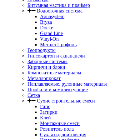
Битумная мастика и праймер
Водосточная система
Aquasystem
Bryza
Docke
Grand Line
Vinyl-On
Металл Профиль
Геопродукты
Гипсокартон и аквапанели
Заборные системы
Кирпичи и блоки
Композитные материалы
Металлопрокат
Наплавляемые, рулонные материалы
Профили и комплектующие
Сетка
Сухие строительные смеси
Гипс
Затирки
Клей
Монтажные смеси
Ровнитель пола
Сухая гидроизоляция