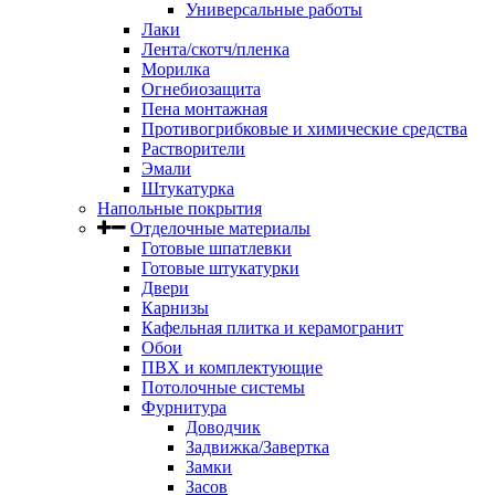
Универсальные работы
Лаки
Лента/скотч/пленка
Морилка
Огнебиозащита
Пена монтажная
Противогрибковые и химические средства
Растворители
Эмали
Штукатурка
Напольные покрытия
Отделочные материалы
Готовые шпатлевки
Готовые штукатурки
Двери
Карнизы
Кафельная плитка и керамогранит
Обои
ПВХ и комплектующие
Потолочные системы
Фурнитура
Доводчик
Задвижка/Завертка
Замки
Засов