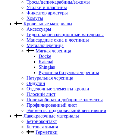
Тросы/цепи/карабины/зажимы
Уголки и пластины
Фиксатор арматуры
Хомуты
Кровельные материалы
Аксессуары
Гидро-пароизоляционные материалы
Мансардные окна и лестницы
Металлочерепица
Мягкая черепица
Docke
Katepal
Shinglas
Рулонная битумная черепица
Натуральная черепица
Ондулин
Отделочные элементы кровли
Плоский лист
Поликарбонат и доборные элементы
Профилированный лист
Элементы подкровельной вентиляции
Лакокрасочные материалы
Бетоноконтакт
Бытовая химия
Герметики