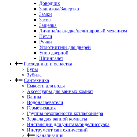
Доводчик
Задвижка/Завертка
Замки
Засов
Защелка
Личина/накладка/целиндровый механизм
Петли
Ручки
Уплотнители для дверей
Упор дверной
Шпингалет
Расходники и оснастка
Буры
Зубила
Сантехника
Ёмкости для воды
Аксессуары для ванных комнат
Ванны
Водонагреватели
Герметизация
Группы безопасности котла/бойлера
Зеркала для ванной комнаты
Инсталяции для унитаза/биде/писсуара
Инструмент сантехнический
Канализация