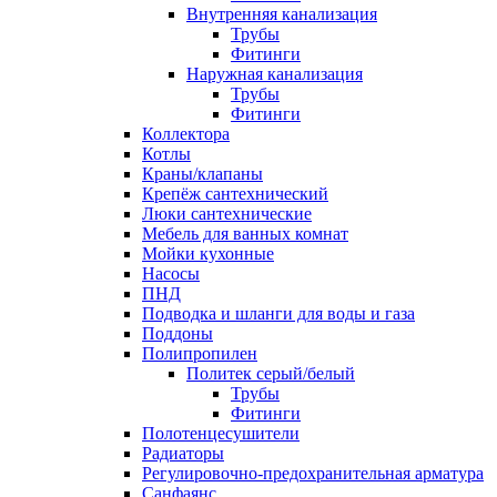
Внутренняя канализация
Трубы
Фитинги
Наружная канализация
Трубы
Фитинги
Коллектора
Котлы
Краны/клапаны
Крепёж сантехнический
Люки сантехнические
Мебель для ванных комнат
Мойки кухонные
Насосы
ПНД
Подводка и шланги для воды и газа
Поддоны
Полипропилен
Политек серый/белый
Трубы
Фитинги
Полотенцесушители
Радиаторы
Регулировочно-предохранительная арматура
Санфаянс