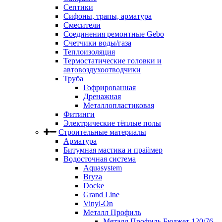
Септики
Сифоны, трапы, арматура
Смесители
Соединения ремонтные Gebo
Счетчики воды/газа
Теплоизоляция
Термостатические головки и
автовоздухоотводчики
Труба
Гофрированная
Дренажная
Металлопластиковая
Фитинги
Электрические тёплые полы
Строительные материалы
Арматура
Битумная мастика и праймер
Водосточная система
Aquasystem
Bryza
Docke
Grand Line
Vinyl-On
Металл Профиль
Металл Профиль Бюджет 120/76