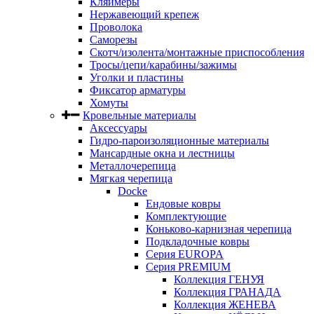
Кляймеры
Нержавеющий крепеж
Проволока
Саморезы
Скотч/изолента/монтажные приспособления
Тросы/цепи/карабины/зажимы
Уголки и пластины
Фиксатор арматуры
Хомуты
Кровельные материалы
Аксессуары
Гидро-пароизоляционные материалы
Мансардные окна и лестницы
Металлочерепица
Мягкая черепица
Docke
Ендовые ковры
Комплектующие
Коньково-карнизная черепица
Подкладочные ковры
Серия EUROPA
Серия PREMIUM
Коллекция ГЕНУЯ
Коллекция ГРАНАДА
Коллекция ЖЕНЕВА