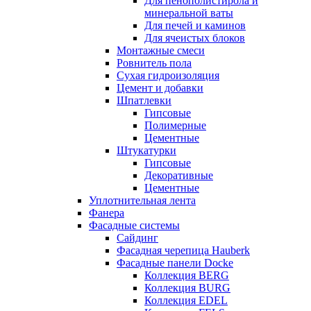
Для пенополистирола и
минеральной ваты
Для печей и каминов
Для ячеистых блоков
Монтажные смеси
Ровнитель пола
Сухая гидроизоляция
Цемент и добавки
Шпатлевки
Гипсовые
Полимерные
Цементные
Штукатурки
Гипсовые
Декоративные
Цементные
Уплотнительная лента
Фанера
Фасадные системы
Сайдинг
Фасадная черепица Hauberk
Фасадные панели Docke
Коллекция BERG
Коллекция BURG
Коллекция EDEL