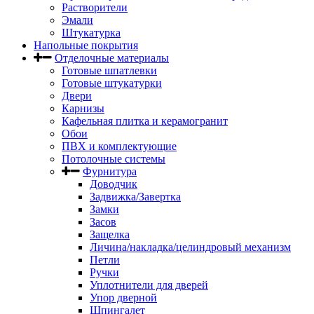
Растворители
Эмали
Штукатурка
Напольные покрытия
Отделочные материалы
Готовые шпатлевки
Готовые штукатурки
Двери
Карнизы
Кафельная плитка и керамогранит
Обои
ПВХ и комплектующие
Потолочные системы
Фурнитура
Доводчик
Задвижка/Завертка
Замки
Засов
Защелка
Личина/накладка/целиндровый механизм
Петли
Ручки
Уплотнители для дверей
Упор дверной
Шпингалет