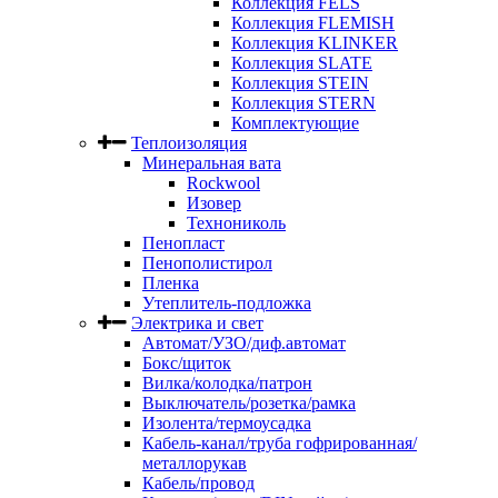
Коллекция FELS
Коллекция FLEMISH
Коллекция KLINKER
Коллекция SLATE
Коллекция STEIN
Коллекция STERN
Комплектующие
Теплоизоляция
Минеральная вата
Rockwool
Изовер
Технониколь
Пенопласт
Пенополистирол
Пленка
Утеплитель-подложка
Электрика и свет
Автомат/УЗО/диф.автомат
Бокс/щиток
Вилка/колодка/патрон
Выключатель/розетка/рамка
Изолента/термоусадка
Кабель-канал/труба гофрированная/
металлорукав
Кабель/провод