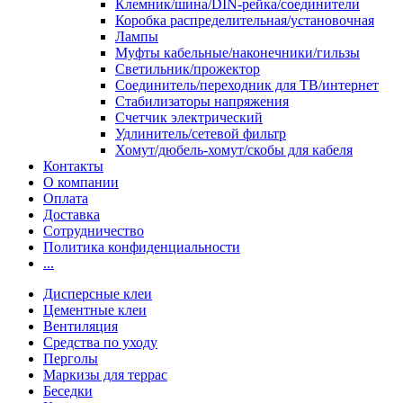
Клемник/шина/DIN-рейка/соединители
Коробка распределительная/установочная
Лампы
Муфты кабельные/наконечники/гильзы
Светильник/прожектор
Соединитель/переходник для ТВ/интернет
Стабилизаторы напряжения
Счетчик электрический
Удлинитель/сетевой фильтр
Хомут/дюбель-хомут/скобы для кабеля
Контакты
О компании
Оплата
Доставка
Сотрудничество
Политика конфиденциальности
...
Дисперсные клеи
Цементные клеи
Вентиляция
Средства по уходу
Перголы
Маркизы для террас
Беседки