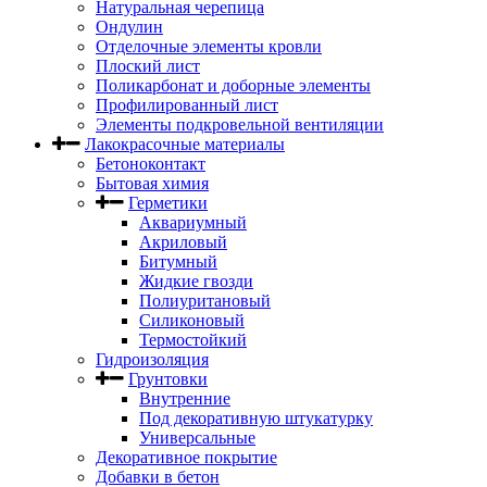
Натуральная черепица
Ондулин
Отделочные элементы кровли
Плоский лист
Поликарбонат и доборные элементы
Профилированный лист
Элементы подкровельной вентиляции
Лакокрасочные материалы
Бетоноконтакт
Бытовая химия
Герметики
Аквариумный
Акриловый
Битумный
Жидкие гвозди
Полиуритановый
Силиконовый
Термостойкий
Гидроизоляция
Грунтовки
Внутренние
Под декоративную штукатурку
Универсальные
Декоративное покрытие
Добавки в бетон