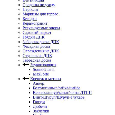
Вентиляция
Средства по уходу
Перголы
Маркизы для террас
Беседки
Керамогранит
Регулируемые опоры
Садовый паркет
Грядки ДПК
Заборная доска ДПК
Фасадная доска
Ограждения из ДПК
Ступень из ДПК
Террасная доска
Звукоизоляция
SoundGuard
MaxForte
Крепеж и метизы
Анкер
Болт/шпилька/гайка/шайба
Веревка/шнур/канат/лента ЛТПП
Винт/Шуруп/Шуруп-Глухарь
Гвозди
Дюбели
Заклепки