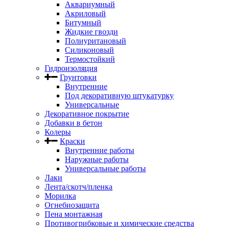
Аквариумный
Акриловый
Битумный
Жидкие гвозди
Полиуритановый
Силиконовый
Термостойкий
Гидроизоляция
Грунтовки
Внутренние
Под декоративную штукатурку
Универсальные
Декоративное покрытие
Добавки в бетон
Колеры
Краски
Внутренние работы
Наружные работы
Универсальные работы
Лаки
Лента/скотч/пленка
Морилка
Огнебиозащита
Пена монтажная
Противогрибковые и химические средства