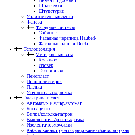
Цемент и добавки
Шпатлевки
Штукатурки
Уплотнительная лента
Фанера
Фасадные системы
Сайдинг
Фасадная черепица Hauberk
Фасадные панели Docke
Теплоизоляция
Минеральная вата
Rockwool
Изовер
Технониколь
Пенопласт
Пенополистирол
Пленка
Утеплитель-подложка
Электрика и свет
Автомат/УЗО/диф.автомат
Бокс/щиток
Вилка/колодка/патрон
Выключатель/розетка/рамка
Изолента/термоусадка
Кабель-канал/труба гофрированная/металлорукав