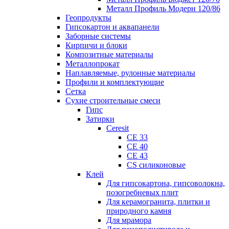
Металл Профиль Модерн 120/86
Геопродукты
Гипсокартон и аквапанели
Заборные системы
Кирпичи и блоки
Композитные материалы
Металлопрокат
Наплавляемые, рулонные материалы
Профили и комплектующие
Сетка
Сухие строительные смеси
Гипс
Затирки
Ceresit
CE 33
CE 40
CE 43
CS силиконовые
Клей
Для гипсокартона, гипсоволокна,
позогребневых плит
Для керамогранита, плитки и
природного камня
Для мрамора