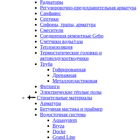
Радиаторы
Регулировочно-предохранительная арматура
Санфаянс
Септики
Сифоны, трапы, арматура
Смесители
Соединения ремонтные Gebo
Счетчики воды/газа
Теплоизоляция
Термостатические головки и
автовоздухоотводчики
Труба
Гофрированная
Дренажная
Металлопластиковая
Фитинги
Электрические тёплые полы
Строительные материалы
Арматура
Битумная мастика и праймер
Водосточная система
Aquasystem
Bryza
Docke
Grand Line