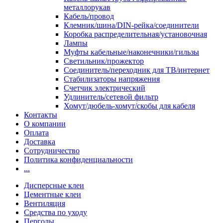
металлорукав
Кабель/провод
Клемник/шина/DIN-рейка/соединители
Коробка распределительная/установочная
Лампы
Муфты кабельные/наконечники/гильзы
Светильник/прожектор
Соединитель/переходник для ТВ/интернет
Стабилизаторы напряжения
Счетчик электрический
Удлинитель/сетевой фильтр
Хомут/дюбель-хомут/скобы для кабеля
Контакты
О компании
Оплата
Доставка
Сотрудничество
Политика конфиденциальности
...
Дисперсные клеи
Цементные клеи
Вентиляция
Средства по уходу
Перголы