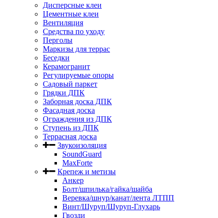
Дисперсные клеи
Цементные клеи
Вентиляция
Средства по уходу
Перголы
Маркизы для террас
Беседки
Керамогранит
Регулируемые опоры
Садовый паркет
Грядки ДПК
Заборная доска ДПК
Фасадная доска
Ограждения из ДПК
Ступень из ДПК
Террасная доска
Звукоизоляция
SoundGuard
MaxForte
Крепеж и метизы
Анкер
Болт/шпилька/гайка/шайба
Веревка/шнур/канат/лента ЛТПП
Винт/Шуруп/Шуруп-Глухарь
Гвозди