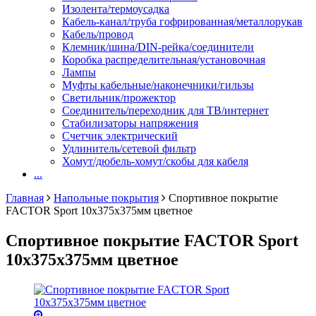
Изолента/термоусадка
Кабель-канал/труба гофрированная/металлорукав
Кабель/провод
Клемник/шина/DIN-рейка/соединители
Коробка распределительная/установочная
Лампы
Муфты кабельные/наконечники/гильзы
Светильник/прожектор
Соединитель/переходник для ТВ/интернет
Стабилизаторы напряжения
Счетчик электрический
Удлинитель/сетевой фильтр
Хомут/дюбель-хомут/скобы для кабеля
...
Главная
Напольные покрытия
Спортивное покрытие
FACTOR Sport 10х375х375мм цветное
Спортивное покрытие FACTOR Sport
10х375х375мм цветное