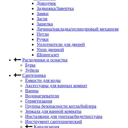
Доводчик
Задвижка/Завертка
Замки
Засов
Защелка
Личина/накладка/целиндровый механизм
Петли
Ручки
Уплотнители для дверей
Упор дверной
Шпингалет
Расходники и оснастка
Буры
Зубила
Сантехника
Ёмкости для воды
Аксессуары для ванных комнат
Ванны
Водонагреватели
Герметизация
Группы безопасности котла/бойлера
Зеркала для ванной комнаты
Инсталяции для унитаза/биде/писсуара
Инструмент сантехнический
Канализация