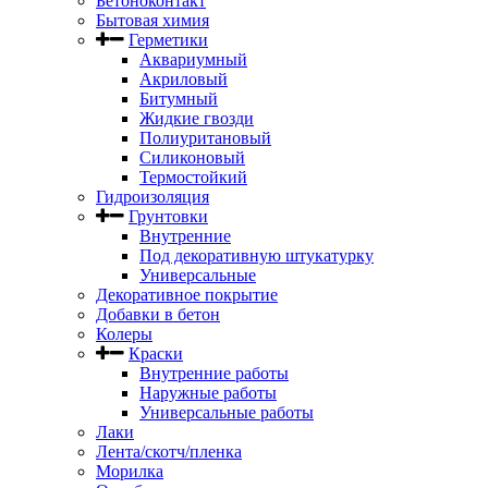
Бетоноконтакт
Бытовая химия
Герметики
Аквариумный
Акриловый
Битумный
Жидкие гвозди
Полиуритановый
Силиконовый
Термостойкий
Гидроизоляция
Грунтовки
Внутренние
Под декоративную штукатурку
Универсальные
Декоративное покрытие
Добавки в бетон
Колеры
Краски
Внутренние работы
Наружные работы
Универсальные работы
Лаки
Лента/скотч/пленка
Морилка