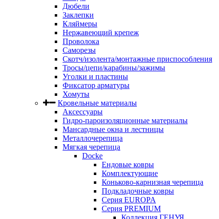
Дюбели
Заклепки
Кляймеры
Нержавеющий крепеж
Проволока
Саморезы
Скотч/изолента/монтажные приспособления
Тросы/цепи/карабины/зажимы
Уголки и пластины
Фиксатор арматуры
Хомуты
Кровельные материалы
Аксессуары
Гидро-пароизоляционные материалы
Мансардные окна и лестницы
Металлочерепица
Мягкая черепица
Docke
Ендовые ковры
Комплектующие
Коньково-карнизная черепица
Подкладочные ковры
Серия EUROPA
Серия PREMIUM
Коллекция ГЕНУЯ