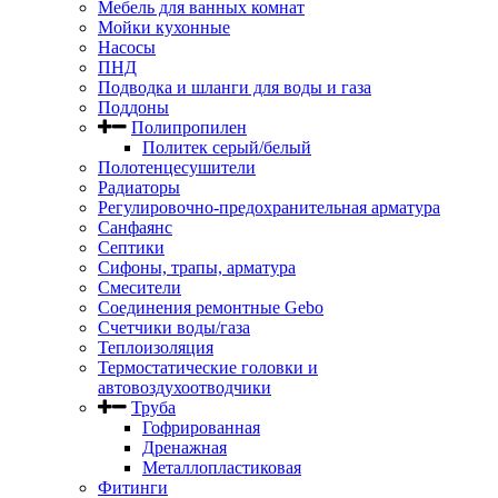
Мебель для ванных комнат
Мойки кухонные
Насосы
ПНД
Подводка и шланги для воды и газа
Поддоны
Полипропилен
Политек серый/белый
Полотенцесушители
Радиаторы
Регулировочно-предохранительная арматура
Санфаянс
Септики
Сифоны, трапы, арматура
Смесители
Соединения ремонтные Gebo
Счетчики воды/газа
Теплоизоляция
Термостатические головки и
автовоздухоотводчики
Труба
Гофрированная
Дренажная
Металлопластиковая
Фитинги