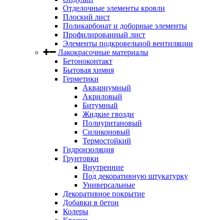
Отделочные элементы кровли
Плоский лист
Поликарбонат и доборные элементы
Профилированный лист
Элементы подкровельной вентиляции
Лакокрасочные материалы
Бетоноконтакт
Бытовая химия
Герметики
Аквариумный
Акриловый
Битумный
Жидкие гвозди
Полиуритановый
Силиконовый
Термостойкий
Гидроизоляция
Грунтовки
Внутренние
Под декоративную штукатурку
Универсальные
Декоративное покрытие
Добавки в бетон
Колеры