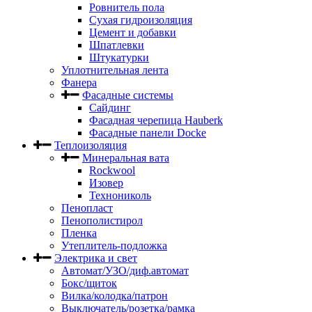
Ровнитель пола
Сухая гидроизоляция
Цемент и добавки
Шпатлевки
Штукатурки
Уплотнительная лента
Фанера
Фасадные системы
Сайдинг
Фасадная черепица Hauberk
Фасадные панели Docke
Теплоизоляция
Минеральная вата
Rockwool
Изовер
Технониколь
Пенопласт
Пенополистирол
Пленка
Утеплитель-подложка
Электрика и свет
Автомат/УЗО/диф.автомат
Бокс/щиток
Вилка/колодка/патрон
Выключатель/розетка/рамка