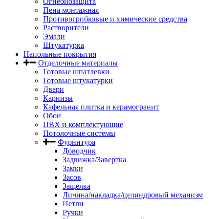
Огнебиозащита
Пена монтажная
Противогрибковые и химические средства
Растворители
Эмали
Штукатурка
Напольные покрытия
Отделочные материалы
Готовые шпатлевки
Готовые штукатурки
Двери
Карнизы
Кафельная плитка и керамогранит
Обои
ПВХ и комплектующие
Потолочные системы
Фурнитура
Доводчик
Задвижка/Завертка
Замки
Засов
Защелка
Личина/накладка/целиндровый механизм
Петли
Ручки