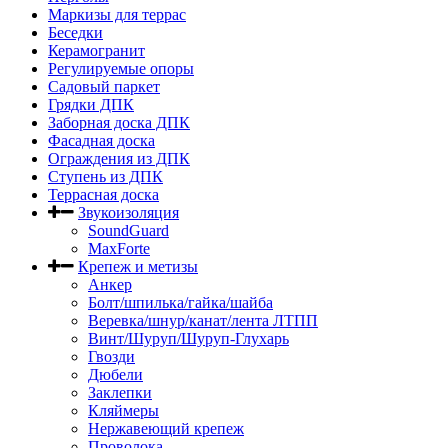
Маркизы для террас
Беседки
Керамогранит
Регулируемые опоры
Садовый паркет
Грядки ДПК
Заборная доска ДПК
Фасадная доска
Ограждения из ДПК
Ступень из ДПК
Террасная доска
Звукоизоляция
SoundGuard
MaxForte
Крепеж и метизы
Анкер
Болт/шпилька/гайка/шайба
Веревка/шнур/канат/лента ЛТПП
Винт/Шуруп/Шуруп-Глухарь
Гвозди
Дюбели
Заклепки
Кляймеры
Нержавеющий крепеж
Проволока