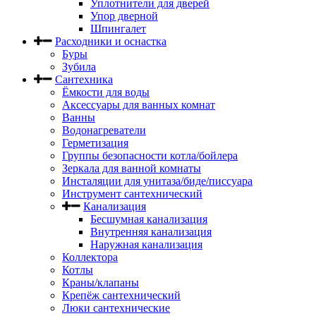
Уплотнители для дверей
Упор дверной
Шпингалет
Расходники и оснастка
Буры
Зубила
Сантехника
Ёмкости для воды
Аксессуары для ванных комнат
Ванны
Водонагреватели
Герметизация
Группы безопасности котла/бойлера
Зеркала для ванной комнаты
Инсталяции для унитаза/биде/писсуара
Инструмент сантехнический
Канализация
Бесшумная канализация
Внутренняя канализация
Наружная канализация
Коллектора
Котлы
Краны/клапаны
Крепёж сантехнический
Люки сантехнические