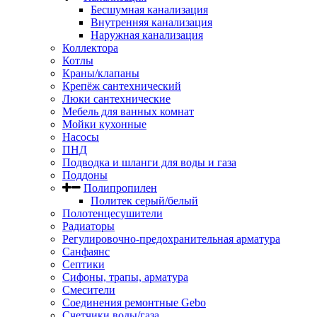
Бесшумная канализация
Внутренняя канализация
Наружная канализация
Коллектора
Котлы
Краны/клапаны
Крепёж сантехнический
Люки сантехнические
Мебель для ванных комнат
Мойки кухонные
Насосы
ПНД
Подводка и шланги для воды и газа
Поддоны
Полипропилен
Политек серый/белый
Полотенцесушители
Радиаторы
Регулировочно-предохранительная арматура
Санфаянс
Септики
Сифоны, трапы, арматура
Смесители
Соединения ремонтные Gebo
Счетчики воды/газа