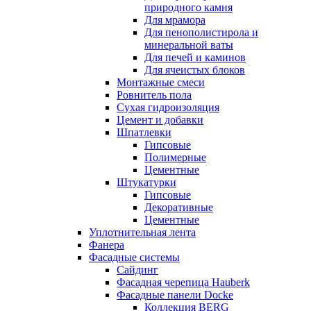
природного камня
Для мрамора
Для пенополистирола и
минеральной ваты
Для печей и каминов
Для ячеистых блоков
Монтажные смеси
Ровнитель пола
Сухая гидроизоляция
Цемент и добавки
Шпатлевки
Гипсовые
Полимерные
Цементные
Штукатурки
Гипсовые
Декоративные
Цементные
Уплотнительная лента
Фанера
Фасадные системы
Сайдинг
Фасадная черепица Hauberk
Фасадные панели Docke
Коллекция BERG