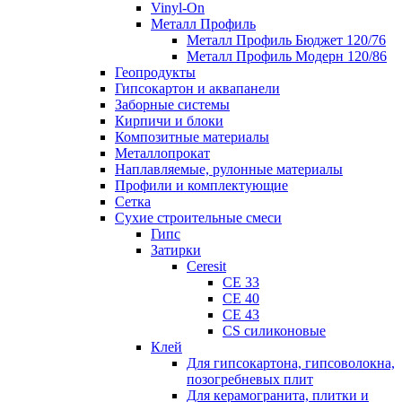
Vinyl-On
Металл Профиль
Металл Профиль Бюджет 120/76
Металл Профиль Модерн 120/86
Геопродукты
Гипсокартон и аквапанели
Заборные системы
Кирпичи и блоки
Композитные материалы
Металлопрокат
Наплавляемые, рулонные материалы
Профили и комплектующие
Сетка
Сухие строительные смеси
Гипс
Затирки
Ceresit
CE 33
CE 40
CE 43
CS силиконовые
Клей
Для гипсокартона, гипсоволокна,
позогребневых плит
Для керамогранита, плитки и