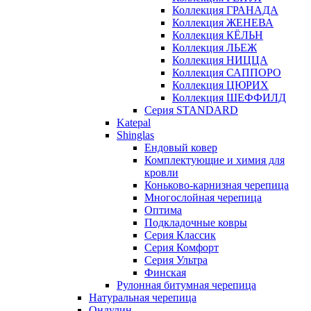
Коллекция ГРАНАДА
Коллекция ЖЕНЕВА
Коллекция КЁЛЬН
Коллекция ЛЬЕЖ
Коллекция НИЦЦА
Коллекция САППОРО
Коллекция ЦЮРИХ
Коллекция ШЕФФИЛД
Серия STANDARD
Katepal
Shinglas
Ендовый ковер
Комплектующие и химия для
кровли
Коньково-карнизная черепица
Многослойная черепица
Оптима
Подкладочные ковры
Серия Классик
Серия Комфорт
Серия Ультра
Финская
Рулонная битумная черепица
Натуральная черепица
Ондулин