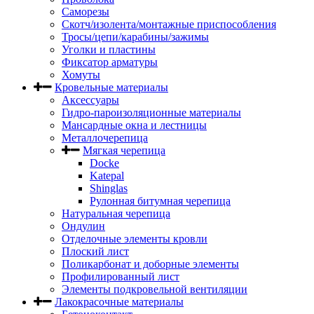
Саморезы
Скотч/изолента/монтажные приспособления
Тросы/цепи/карабины/зажимы
Уголки и пластины
Фиксатор арматуры
Хомуты
Кровельные материалы
Аксессуары
Гидро-пароизоляционные материалы
Мансардные окна и лестницы
Металлочерепица
Мягкая черепица
Docke
Katepal
Shinglas
Рулонная битумная черепица
Натуральная черепица
Ондулин
Отделочные элементы кровли
Плоский лист
Поликарбонат и доборные элементы
Профилированный лист
Элементы подкровельной вентиляции
Лакокрасочные материалы