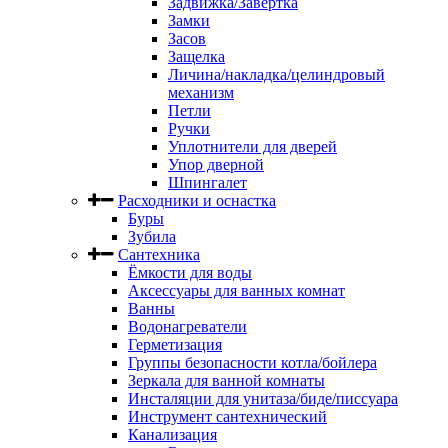
Задвижка/Завертка
Замки
Засов
Защелка
Личина/накладка/целиндровый
механизм
Петли
Ручки
Уплотнители для дверей
Упор дверной
Шпингалет
Расходники и оснастка
Буры
Зубила
Сантехника
Ёмкости для воды
Аксессуары для ванных комнат
Ванны
Водонагреватели
Герметизация
Группы безопасности котла/бойлера
Зеркала для ванной комнаты
Инсталяции для унитаза/биде/писсуара
Инструмент сантехнический
Канализация