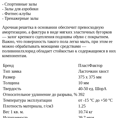
- Спортивные залы
- Залы для аэробики
- Фитнес-клубы
- Тренажерные залы
Арочная решетка в основании обеспечит превосходную
амортизацию, а фактура в виде мягких эластичных бугорков
— залог крепкого сцепления подошвы обуви с покрытием.
Важно, что поверхность такого пола легко мыть, при этом ее
можно обрабатывать моющими средствами —
поливинилхлорид обладает стойкостью к содержащимся в них
компонентам.
Бренд
ПластФактор
Тип замка
Ласточкин хвост
Размер
375 х 375 мм
Толщина
10 мм
Твердость
40-50 ед. ШорА
Относительное удлинение до разрыва, %
392
Температура эксплуатации
от -15 °С до +50 °С
Плотность материала, г/см3
1.25
Вес 1 кв. м.
10.74 кг
Истираемость
29,7 мкм