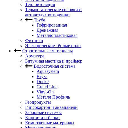
Теплоизоляция
Термостатические головки и
автовоздухоотводчики
Труба
Гофрированная
Дренажная
Металлопластиковая
Фитинги
Электрические тёплые полы
Строительные материалы
Арматура
Битумная мастика и праймер
Водосточная система
Aquasystem
Bryza
Docke
Grand Line
Vinyl-On
Металл Профиль
Геопродукты
Гипсокартон и аквапанели
Заборные системы
Кирпичи и блоки
Композитные материалы
Металлопрокат