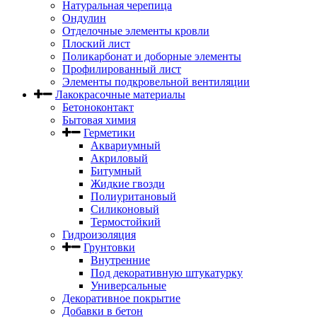
Натуральная черепица
Ондулин
Отделочные элементы кровли
Плоский лист
Поликарбонат и доборные элементы
Профилированный лист
Элементы подкровельной вентиляции
Лакокрасочные материалы
Бетоноконтакт
Бытовая химия
Герметики
Аквариумный
Акриловый
Битумный
Жидкие гвозди
Полиуритановый
Силиконовый
Термостойкий
Гидроизоляция
Грунтовки
Внутренние
Под декоративную штукатурку
Универсальные
Декоративное покрытие
Добавки в бетон