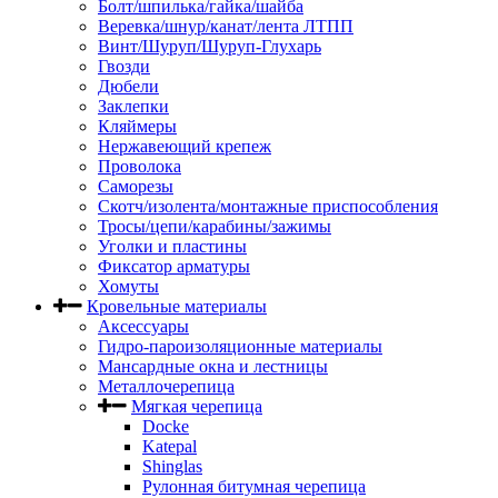
Болт/шпилька/гайка/шайба
Веревка/шнур/канат/лента ЛТПП
Винт/Шуруп/Шуруп-Глухарь
Гвозди
Дюбели
Заклепки
Кляймеры
Нержавеющий крепеж
Проволока
Саморезы
Скотч/изолента/монтажные приспособления
Тросы/цепи/карабины/зажимы
Уголки и пластины
Фиксатор арматуры
Хомуты
Кровельные материалы
Аксессуары
Гидро-пароизоляционные материалы
Мансардные окна и лестницы
Металлочерепица
Мягкая черепица
Docke
Katepal
Shinglas
Рулонная битумная черепица