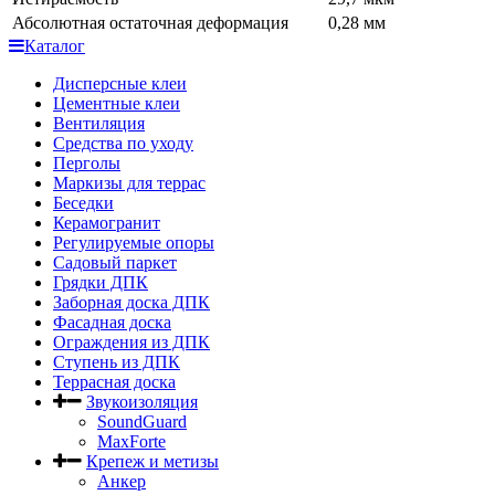
Абсолютная остаточная деформация
0,28 мм
Каталог
Дисперсные клеи
Цементные клеи
Вентиляция
Средства по уходу
Перголы
Маркизы для террас
Беседки
Керамогранит
Регулируемые опоры
Садовый паркет
Грядки ДПК
Заборная доска ДПК
Фасадная доска
Ограждения из ДПК
Ступень из ДПК
Террасная доска
Звукоизоляция
SoundGuard
MaxForte
Крепеж и метизы
Анкер