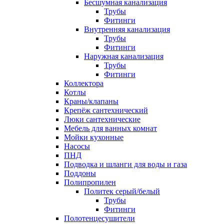
Бесшумная канализация
Трубы
Фитинги
Внутренняя канализация
Трубы
Фитинги
Наружная канализация
Трубы
Фитинги
Коллектора
Котлы
Краны/клапаны
Крепёж сантехнический
Люки сантехнические
Мебель для ванных комнат
Мойки кухонные
Насосы
ПНД
Подводка и шланги для воды и газа
Поддоны
Полипропилен
Политек серый/белый
Трубы
Фитинги
Полотенцесушители