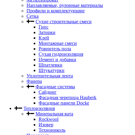
Наплавляемые, рулонные материалы
Профили и комплектующие
Сетка
Сухие строительные смеси
Гипс
Затирки
Клей
Монтажные смеси
Ровнитель пола
Сухая гидроизоляция
Цемент и добавки
Шпатлевки
Штукатурки
Уплотнительная лента
Фанера
Фасадные системы
Сайдинг
Фасадная черепица Hauberk
Фасадные панели Docke
Теплоизоляция
Минеральная вата
Rockwool
Изовер
Технониколь