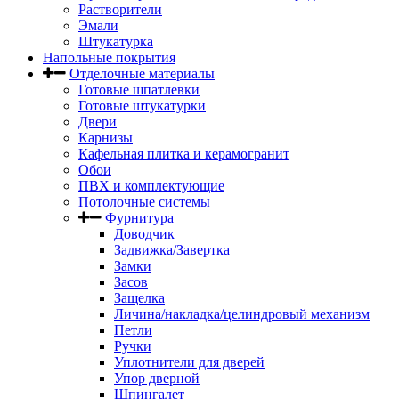
Растворители
Эмали
Штукатурка
Напольные покрытия
Отделочные материалы
Готовые шпатлевки
Готовые штукатурки
Двери
Карнизы
Кафельная плитка и керамогранит
Обои
ПВХ и комплектующие
Потолочные системы
Фурнитура
Доводчик
Задвижка/Завертка
Замки
Засов
Защелка
Личина/накладка/целиндровый механизм
Петли
Ручки
Уплотнители для дверей
Упор дверной
Шпингалет