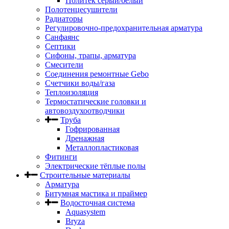
Политек серый/белый
Полотенцесушители
Радиаторы
Регулировочно-предохранительная арматура
Санфаянс
Септики
Сифоны, трапы, арматура
Смесители
Соединения ремонтные Gebo
Счетчики воды/газа
Теплоизоляция
Термостатические головки и
автовоздухоотводчики
Труба
Гофрированная
Дренажная
Металлопластиковая
Фитинги
Электрические тёплые полы
Строительные материалы
Арматура
Битумная мастика и праймер
Водосточная система
Aquasystem
Bryza