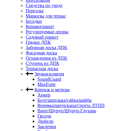
Вентиляция
Средства по уходу
Перголы
Маркизы для террас
Беседки
Керамогранит
Регулируемые опоры
Садовый паркет
Грядки ДПК
Заборная доска ДПК
Фасадная доска
Ограждения из ДПК
Ступень из ДПК
Террасная доска
Звукоизоляция
SoundGuard
MaxForte
Крепеж и метизы
Анкер
Болт/шпилька/гайка/шайба
Веревка/шнур/канат/лента ЛТПП
Винт/Шуруп/Шуруп-Глухарь
Гвозди
Дюбели
Заклепки