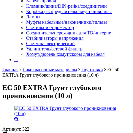
Кабель/провод
Клемник/шина/DIN-рейка/соединители
Коробка распределительная/установочная
Лампы
Муфты кабельные/наконечники/гильзы
Светильник/прожектор
Соединитель/переходник для ТВ/интернет
Стабилизаторы напряжения
Счетчик электрический
Удлинитель/сетевой фильтр
Хомут/дюбель-хомут/скобы для кабеля
...
Главная
Лакокрасочные материалы
Грунтовки
ЕС 50
EXTRA Грунт глубокого проникновения (10 л)
ЕС 50 EXTRA Грунт глубокого
проникновения (10 л)
Артикул:
322