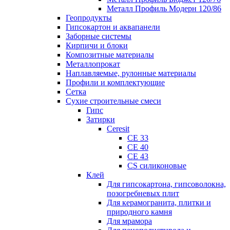
Металл Профиль Модерн 120/86
Геопродукты
Гипсокартон и аквапанели
Заборные системы
Кирпичи и блоки
Композитные материалы
Металлопрокат
Наплавляемые, рулонные материалы
Профили и комплектующие
Сетка
Сухие строительные смеси
Гипс
Затирки
Ceresit
CE 33
CE 40
CE 43
CS силиконовые
Клей
Для гипсокартона, гипсоволокна,
позогребневых плит
Для керамогранита, плитки и
природного камня
Для мрамора