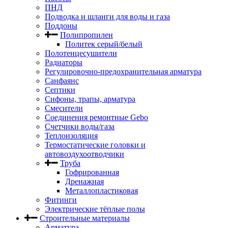
ПНД
Подводка и шланги для воды и газа
Поддоны
Полипропилен
Политек серый/белый
Полотенцесушители
Радиаторы
Регулировочно-предохранительная арматура
Санфаянс
Септики
Сифоны, трапы, арматура
Смесители
Соединения ремонтные Gebo
Счетчики воды/газа
Теплоизоляция
Термостатические головки и
автовоздухоотводчики
Труба
Гофрированная
Дренажная
Металлопластиковая
Фитинги
Электрические тёплые полы
Строительные материалы
Арматура