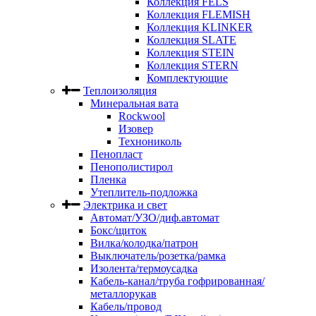
Коллекция FELS
Коллекция FLEMISH
Коллекция KLINKER
Коллекция SLATE
Коллекция STEIN
Коллекция STERN
Комплектующие
Теплоизоляция
Минеральная вата
Rockwool
Изовер
Технониколь
Пенопласт
Пенополистирол
Пленка
Утеплитель-подложка
Электрика и свет
Автомат/УЗО/диф.автомат
Бокс/щиток
Вилка/колодка/патрон
Выключатель/розетка/рамка
Изолента/термоусадка
Кабель-канал/труба гофрированная/
металлорукав
Кабель/провод