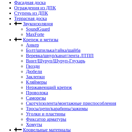
Фасадная доска
Ограждения из ДПК
Ступень из ДПК
Террасная доска
Звукоизоляция
SoundGuard
MaxForte
Крепеж и метизы
Анкер
Болт/шпилька/гайка/шайба
Веревка/шнур/канат/лента ЛТПП
Винт/Шуруп/Шуруп-Глухарь
Гвозди
Дюбели
Заклепки
Кляймеры
Нержавеющий крепеж
Проволока
Саморезы
Скотч/изолента/монтажные приспособления
Тросы/цепи/карабины/зажимы
Уголки и пластины
Фиксатор арматуры
Хомуты
Кровельные материалы