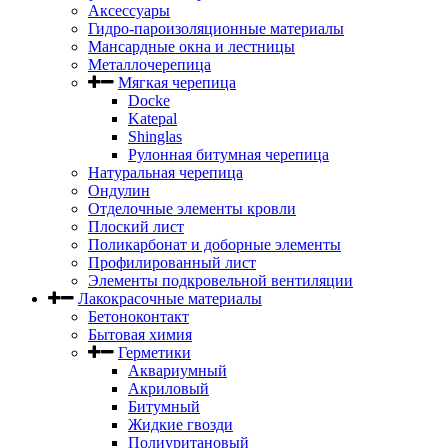
Аксессуары
Гидро-пароизоляционные материалы
Мансардные окна и лестницы
Металлочерепица
Мягкая черепица
Docke
Katepal
Shinglas
Рулонная битумная черепица
Натуральная черепица
Ондулин
Отделочные элементы кровли
Плоский лист
Поликарбонат и доборные элементы
Профилированный лист
Элементы подкровельной вентиляции
Лакокрасочные материалы
Бетоноконтакт
Бытовая химия
Герметики
Аквариумный
Акриловый
Битумный
Жидкие гвозди
Полиуритановый