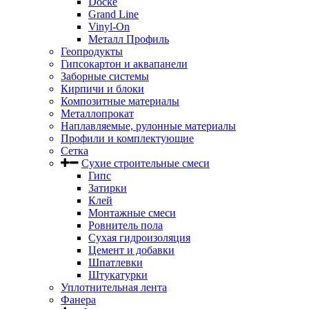
Docke
Grand Line
Vinyl-On
Металл Профиль
Геопродукты
Гипсокартон и аквапанели
Заборные системы
Кирпичи и блоки
Композитные материалы
Металлопрокат
Наплавляемые, рулонные материалы
Профили и комплектующие
Сетка
Сухие строительные смеси
Гипс
Затирки
Клей
Монтажные смеси
Ровнитель пола
Сухая гидроизоляция
Цемент и добавки
Шпатлевки
Штукатурки
Уплотнительная лента
Фанера