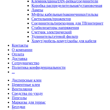
Клемник/шина/DIN-рейка/соединители
Коробка распределительная/установочная
Лампы
Муфты кабельные/наконечники/гильзы
Светильник/прожектор
Соединитель/переходник для ТВ/интернет
Стабилизаторы напряжения
Счетчик электрический
Удлинитель/сетевой фильтр
Хомут/дюбель-хомут/скобы для кабеля
Контакты
О компании
Оплата
Доставка
Сотрудничество
Политика конфиденциальности
...
Дисперсные клеи
Цементные клеи
Вентиляция
Средства по уходу
Перголы
Маркизы для террас
Беседки