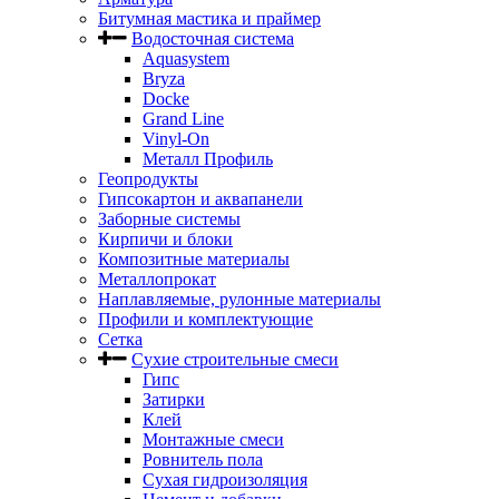
Битумная мастика и праймер
Водосточная система
Aquasystem
Bryza
Docke
Grand Line
Vinyl-On
Металл Профиль
Геопродукты
Гипсокартон и аквапанели
Заборные системы
Кирпичи и блоки
Композитные материалы
Металлопрокат
Наплавляемые, рулонные материалы
Профили и комплектующие
Сетка
Сухие строительные смеси
Гипс
Затирки
Клей
Монтажные смеси
Ровнитель пола
Сухая гидроизоляция