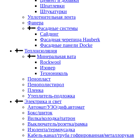
Цемент и добавки
Шпатлевки
Штукатурки
Уплотнительная лента
Фанера
Фасадные системы
Сайдинг
Фасадная черепица Hauberk
Фасадные панели Docke
Теплоизоляция
Минеральная вата
Rockwool
Изовер
Технониколь
Пенопласт
Пенополистирол
Пленка
Утеплитель-подложка
Электрика и свет
Автомат/УЗО/диф.автомат
Бокс/щиток
Вилка/колодка/патрон
Выключатель/розетка/рамка
Изолента/термоусадка
Кабель-канал/труба гофрированная/металлорукав