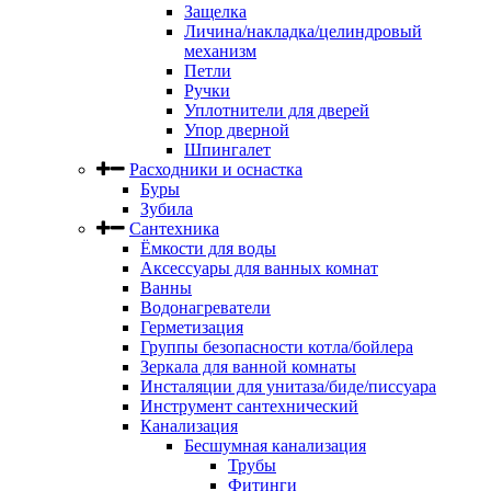
Защелка
Личина/накладка/целиндровый
механизм
Петли
Ручки
Уплотнители для дверей
Упор дверной
Шпингалет
Расходники и оснастка
Буры
Зубила
Сантехника
Ёмкости для воды
Аксессуары для ванных комнат
Ванны
Водонагреватели
Герметизация
Группы безопасности котла/бойлера
Зеркала для ванной комнаты
Инсталяции для унитаза/биде/писсуара
Инструмент сантехнический
Канализация
Бесшумная канализация
Трубы
Фитинги