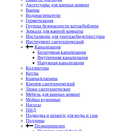
Аксессуары для ванных комнат
Ванны
Водонагреватели
Герметизация
Группы безопасности котла/бойлера
Зеркала для ванной комнаты
Инсталяции для унитаза/биде/писсуара
Инструмент сантехнический
Канализация
Бесшумная канализация
Внутренняя канализация
Наружная канализация
Коллектора
Котлы
Краны/клапаны
Крепёж сантехнический
Люки сантехнические
Мебель для ванных комнат
Мойки кухонные
Насосы
ПНД
Подводка и шланги для воды и газа
Поддоны
Полипропилен