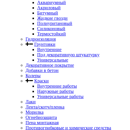
Аквариумный
Акриловый
Битумный
Жидкие гвозди
Полиуритановый
Силиконовый
Термостойкий
Гидроизоляция
Грунтовки
Внутренние
Под декоративную штукатурку
Универсальные
Декоративное покрытие
Добавки в бетон
Колеры
Краски
Внутренние работы
Наружные работы
Универсальные работы
Лаки
Лента/скотч/пленка
Морилка
Огнебиозащита
Пена монтажная
Противогрибковые и химические средства