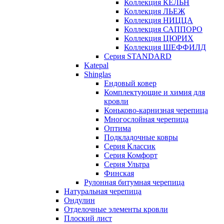
Коллекция КЁЛЬН
Коллекция ЛЬЕЖ
Коллекция НИЦЦА
Коллекция САППОРО
Коллекция ЦЮРИХ
Коллекция ШЕФФИЛД
Серия STANDARD
Katepal
Shinglas
Ендовый ковер
Комплектующие и химия для
кровли
Коньково-карнизная черепица
Многослойная черепица
Оптима
Подкладочные ковры
Серия Классик
Серия Комфорт
Серия Ультра
Финская
Рулонная битумная черепица
Натуральная черепица
Ондулин
Отделочные элементы кровли
Плоский лист