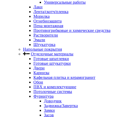
Универсальные работы
Лаки
Лента/скотч/пленка
Морилка
Огнебиозащита
Пена монтажная
Противогрибковые и химические средства
Растворители
Эмали
Штукатурка
Напольные покрытия
Отделочные материалы
Готовые шпатлевки
Готовые штукатурки
Двери
Карнизы
Кафельная плитка и керамогранит
Обои
ПВХ и комплектующие
Потолочные системы
Фурнитура
Доводчик
Задвижка/Завертка
Замки
Засов