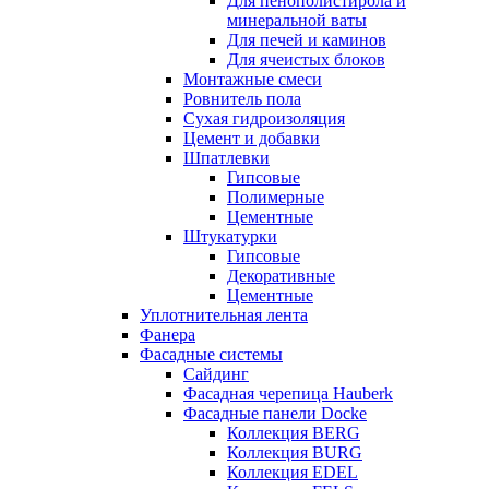
Для пенополистирола и
минеральной ваты
Для печей и каминов
Для ячеистых блоков
Монтажные смеси
Ровнитель пола
Сухая гидроизоляция
Цемент и добавки
Шпатлевки
Гипсовые
Полимерные
Цементные
Штукатурки
Гипсовые
Декоративные
Цементные
Уплотнительная лента
Фанера
Фасадные системы
Сайдинг
Фасадная черепица Hauberk
Фасадные панели Docke
Коллекция BERG
Коллекция BURG
Коллекция EDEL