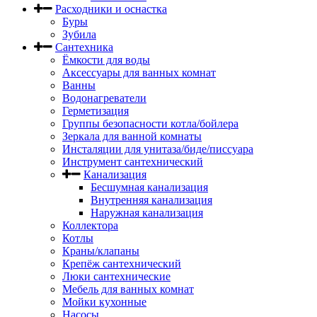
Расходники и оснастка
Буры
Зубила
Сантехника
Ёмкости для воды
Аксессуары для ванных комнат
Ванны
Водонагреватели
Герметизация
Группы безопасности котла/бойлера
Зеркала для ванной комнаты
Инсталяции для унитаза/биде/писсуара
Инструмент сантехнический
Канализация
Бесшумная канализация
Внутренняя канализация
Наружная канализация
Коллектора
Котлы
Краны/клапаны
Крепёж сантехнический
Люки сантехнические
Мебель для ванных комнат
Мойки кухонные
Насосы