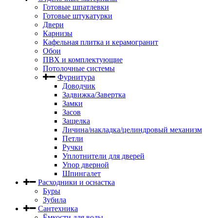
Готовые шпатлевки
Готовые штукатурки
Двери
Карнизы
Кафельная плитка и керамогранит
Обои
ПВХ и комплектующие
Потолочные системы
Фурнитура
Доводчик
Задвижка/Завертка
Замки
Засов
Защелка
Личина/накладка/целиндровый механизм
Петли
Ручки
Уплотнители для дверей
Упор дверной
Шпингалет
Расходники и оснастка
Буры
Зубила
Сантехника
Ёмкости для воды