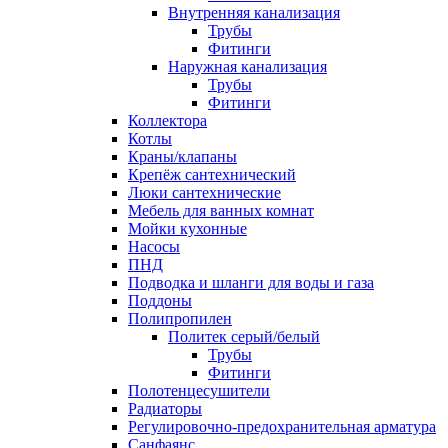
Внутренняя канализация
Трубы
Фитинги
Наружная канализация
Трубы
Фитинги
Коллектора
Котлы
Краны/клапаны
Крепёж сантехнический
Люки сантехнические
Мебель для ванных комнат
Мойки кухонные
Насосы
ПНД
Подводка и шланги для воды и газа
Поддоны
Полипропилен
Политек серый/белый
Трубы
Фитинги
Полотенцесушители
Радиаторы
Регулировочно-предохранительная арматура
Санфаянс