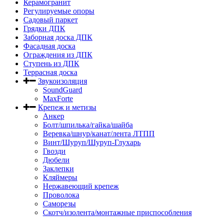
Керамогранит
Регулируемые опоры
Садовый паркет
Грядки ДПК
Заборная доска ДПК
Фасадная доска
Ограждения из ДПК
Ступень из ДПК
Террасная доска
Звукоизоляция
SoundGuard
MaxForte
Крепеж и метизы
Анкер
Болт/шпилька/гайка/шайба
Веревка/шнур/канат/лента ЛТПП
Винт/Шуруп/Шуруп-Глухарь
Гвозди
Дюбели
Заклепки
Кляймеры
Нержавеющий крепеж
Проволока
Саморезы
Скотч/изолента/монтажные приспособления