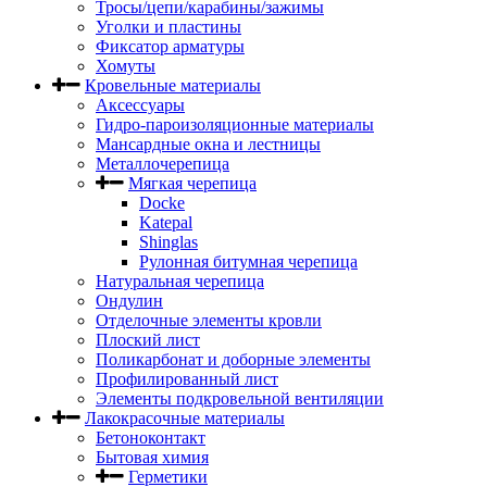
Тросы/цепи/карабины/зажимы
Уголки и пластины
Фиксатор арматуры
Хомуты
Кровельные материалы
Аксессуары
Гидро-пароизоляционные материалы
Мансардные окна и лестницы
Металлочерепица
Мягкая черепица
Docke
Katepal
Shinglas
Рулонная битумная черепица
Натуральная черепица
Ондулин
Отделочные элементы кровли
Плоский лист
Поликарбонат и доборные элементы
Профилированный лист
Элементы подкровельной вентиляции
Лакокрасочные материалы
Бетоноконтакт
Бытовая химия
Герметики