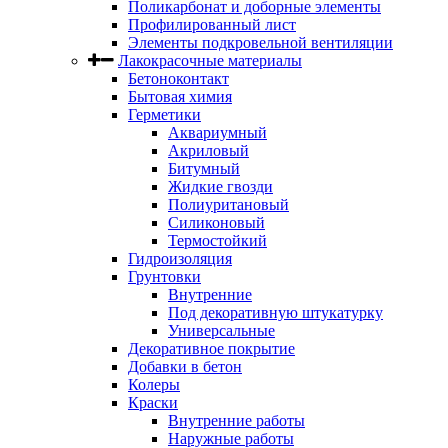
Поликарбонат и доборные элементы
Профилированный лист
Элементы подкровельной вентиляции
Лакокрасочные материалы
Бетоноконтакт
Бытовая химия
Герметики
Аквариумный
Акриловый
Битумный
Жидкие гвозди
Полиуритановый
Силиконовый
Термостойкий
Гидроизоляция
Грунтовки
Внутренние
Под декоративную штукатурку
Универсальные
Декоративное покрытие
Добавки в бетон
Колеры
Краски
Внутренние работы
Наружные работы