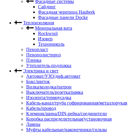
Фасадные системы
Сайдинг
Фасадная черепица Hauberk
Фасадные панели Docke
Теплоизоляция
Минеральная вата
Rockwool
Изовер
Технониколь
Пенопласт
Пенополистирол
Пленка
Утеплитель-подложка
Электрика и свет
Автомат/УЗО/диф.автомат
Бокс/щиток
Вилка/колодка/патрон
Выключатель/розетка/рамка
Изолента/термоусадка
Кабель-канал/труба гофрированная/металлорукав
Кабель/провод
Клемник/шина/DIN-рейка/соединители
Коробка распределительная/установочная
Лампы
Муфты кабельные/наконечники/гильзы