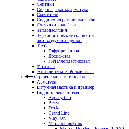
Септики
Сифоны, трапы, арматура
Смесители
Соединения ремонтные Gebo
Счетчики воды/газа
Теплоизоляция
Термостатические головки и
автовоздухоотводчики
Труба
Гофрированная
Дренажная
Металлопластиковая
Фитинги
Электрические тёплые полы
Строительные материалы
Арматура
Битумная мастика и праймер
Водосточная система
Aquasystem
Bryza
Docke
Grand Line
Vinyl-On
Металл Профиль
Металл Профиль Бюджет 120/76