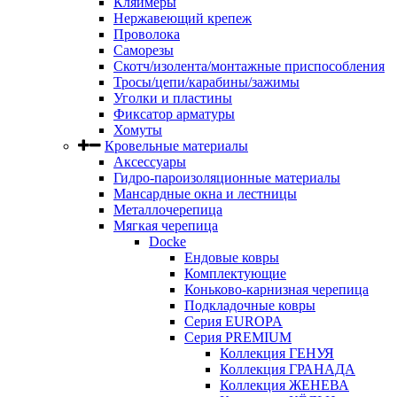
Кляймеры
Нержавеющий крепеж
Проволока
Саморезы
Скотч/изолента/монтажные приспособления
Тросы/цепи/карабины/зажимы
Уголки и пластины
Фиксатор арматуры
Хомуты
Кровельные материалы
Аксессуары
Гидро-пароизоляционные материалы
Мансардные окна и лестницы
Металлочерепица
Мягкая черепица
Docke
Ендовые ковры
Комплектующие
Коньково-карнизная черепица
Подкладочные ковры
Серия EUROPA
Серия PREMIUM
Коллекция ГЕНУЯ
Коллекция ГРАНАДА
Коллекция ЖЕНЕВА