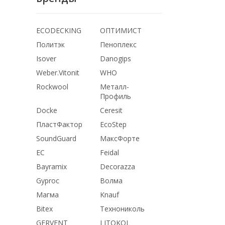
ECODECKING
ОПТИМИСТ
Политэк
Пеноплекс
Isover
Danogips
Weber.Vitonit
WHO
Rockwool
Металл-
Профиль
Docke
Ceresit
ПластФактор
EcoStep
SoundGuard
МаксФорте
ЕС
Feidal
Bayramix
Decorazza
Gyproc
Волма
Магма
Knauf
Bitex
Технониколь
GERVENT
LITOKOL