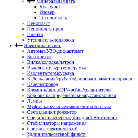
Минеральная вата
Rockwool
Изовер
Технониколь
Пенопласт
Пенополистирол
Пленка
Утеплитель-подложка
Электрика и свет
Автомат/УЗО/диф.автомат
Бокс/щиток
Вилка/колодка/патрон
Выключатель/розетка/рамка
Изолента/термоусадка
Кабель-канал/труба гофрированная/металлорукав
Кабель/провод
Клемник/шина/DIN-рейка/соединители
Коробка распределительная/установочная
Лампы
Муфты кабельные/наконечники/гильзы
Светильник/прожектор
Соединитель/переходник для ТВ/интернет
Стабилизаторы напряжения
Счетчик электрический
Удлинитель/сетевой фильтр