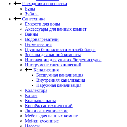
Расходники и оснастка
Буры
Зубила
Сантехника
Ёмкости для воды
Аксессуары для ванных комнат
Ванны
Водонагреватели
Герметизация
Группы безопасности котла/бойлера
Зеркала для ванной комнаты
Инсталяции для унитаза/биде/писсуара
Инструмент сантехнический
Канализация
Бесшумная канализация
Внутренняя канализация
Наружная канализация
Коллектора
Котлы
Краны/клапаны
Крепёж сантехнический
Люки сантехнические
Мебель для ванных комнат
Мойки кухонные
Насосы