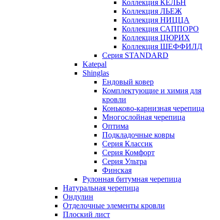
Коллекция КЁЛЬН
Коллекция ЛЬЕЖ
Коллекция НИЦЦА
Коллекция САППОРО
Коллекция ЦЮРИХ
Коллекция ШЕФФИЛД
Серия STANDARD
Katepal
Shinglas
Ендовый ковер
Комплектующие и химия для
кровли
Коньково-карнизная черепица
Многослойная черепица
Оптима
Подкладочные ковры
Серия Классик
Серия Комфорт
Серия Ультра
Финская
Рулонная битумная черепица
Натуральная черепица
Ондулин
Отделочные элементы кровли
Плоский лист