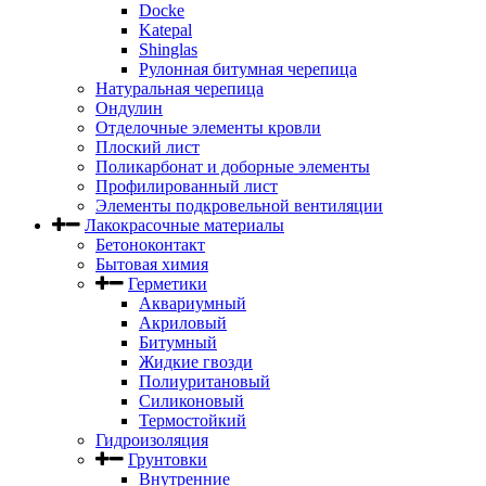
Docke
Katepal
Shinglas
Рулонная битумная черепица
Натуральная черепица
Ондулин
Отделочные элементы кровли
Плоский лист
Поликарбонат и доборные элементы
Профилированный лист
Элементы подкровельной вентиляции
Лакокрасочные материалы
Бетоноконтакт
Бытовая химия
Герметики
Аквариумный
Акриловый
Битумный
Жидкие гвозди
Полиуритановый
Силиконовый
Термостойкий
Гидроизоляция
Грунтовки
Внутренние