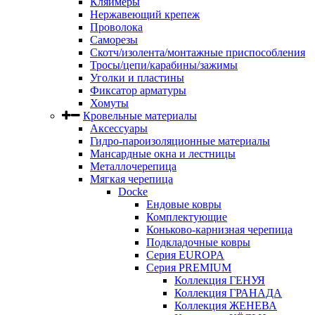
Кляймеры
Нержавеющий крепеж
Проволока
Саморезы
Скотч/изолента/монтажные приспособления
Тросы/цепи/карабины/зажимы
Уголки и пластины
Фиксатор арматуры
Хомуты
Кровельные материалы
Аксессуары
Гидро-пароизоляционные материалы
Мансардные окна и лестницы
Металлочерепица
Мягкая черепица
Docke
Ендовые ковры
Комплектующие
Коньково-карнизная черепица
Подкладочные ковры
Серия EUROPA
Серия PREMIUM
Коллекция ГЕНУЯ
Коллекция ГРАНАДА
Коллекция ЖЕНЕВА