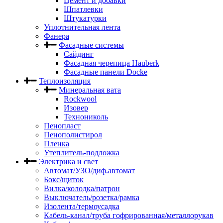
Цемент и добавки
Шпатлевки
Штукатурки
Уплотнительная лента
Фанера
Фасадные системы
Сайдинг
Фасадная черепица Hauberk
Фасадные панели Docke
Теплоизоляция
Минеральная вата
Rockwool
Изовер
Технониколь
Пенопласт
Пенополистирол
Пленка
Утеплитель-подложка
Электрика и свет
Автомат/УЗО/диф.автомат
Бокс/щиток
Вилка/колодка/патрон
Выключатель/розетка/рамка
Изолента/термоусадка
Кабель-канал/труба гофрированная/металлорукав