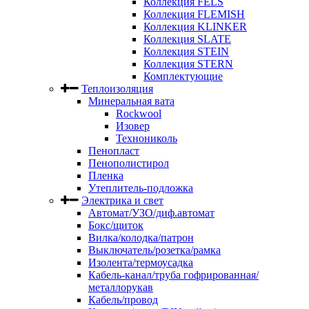
Коллекция FELS
Коллекция FLEMISH
Коллекция KLINKER
Коллекция SLATE
Коллекция STEIN
Коллекция STERN
Комплектующие
Теплоизоляция
Минеральная вата
Rockwool
Изовер
Технониколь
Пенопласт
Пенополистирол
Пленка
Утеплитель-подложка
Электрика и свет
Автомат/УЗО/диф.автомат
Бокс/щиток
Вилка/колодка/патрон
Выключатель/розетка/рамка
Изолента/термоусадка
Кабель-канал/труба гофрированная/
металлорукав
Кабель/провод