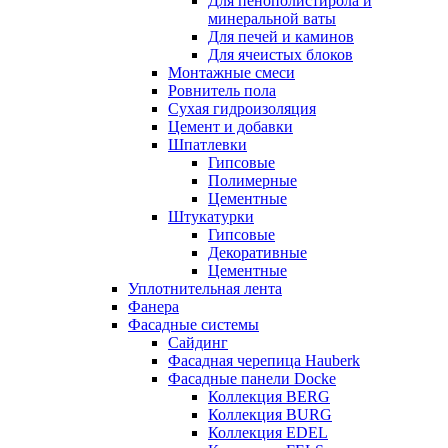
Для пенополистирола и
минеральной ваты
Для печей и каминов
Для ячеистых блоков
Монтажные смеси
Ровнитель пола
Сухая гидроизоляция
Цемент и добавки
Шпатлевки
Гипсовые
Полимерные
Цементные
Штукатурки
Гипсовые
Декоративные
Цементные
Уплотнительная лента
Фанера
Фасадные системы
Сайдинг
Фасадная черепица Hauberk
Фасадные панели Docke
Коллекция BERG
Коллекция BURG
Коллекция EDEL