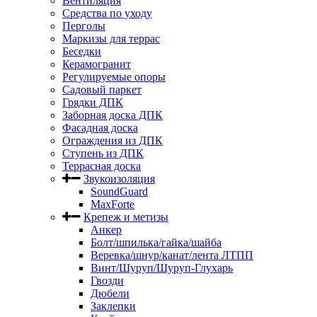
Вентиляция
Средства по уходу
Перголы
Маркизы для террас
Беседки
Керамогранит
Регулируемые опоры
Садовый паркет
Грядки ДПК
Заборная доска ДПК
Фасадная доска
Ограждения из ДПК
Ступень из ДПК
Террасная доска
Звукоизоляция
SoundGuard
MaxForte
Крепеж и метизы
Анкер
Болт/шпилька/гайка/шайба
Веревка/шнур/канат/лента ЛТПП
Винт/Шуруп/Шуруп-Глухарь
Гвозди
Дюбели
Заклепки