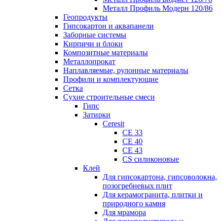
Металл Профиль Модерн 120/86
Геопродукты
Гипсокартон и аквапанели
Заборные системы
Кирпичи и блоки
Композитные материалы
Металлопрокат
Наплавляемые, рулонные материалы
Профили и комплектующие
Сетка
Сухие строительные смеси
Гипс
Затирки
Ceresit
CE 33
CE 40
CE 43
CS силиконовые
Клей
Для гипсокартона, гипсоволокна,
позогребневых плит
Для керамогранита, плитки и
природного камня
Для мрамора