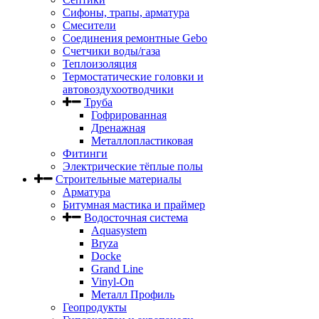
Сифоны, трапы, арматура
Смесители
Соединения ремонтные Gebo
Счетчики воды/газа
Теплоизоляция
Термостатические головки и
автовоздухоотводчики
Труба
Гофрированная
Дренажная
Металлопластиковая
Фитинги
Электрические тёплые полы
Строительные материалы
Арматура
Битумная мастика и праймер
Водосточная система
Aquasystem
Bryza
Docke
Grand Line
Vinyl-On
Металл Профиль
Геопродукты