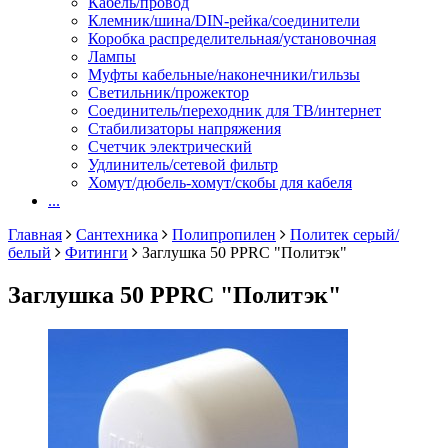
Кабель/провод
Клемник/шина/DIN-рейка/соединители
Коробка распределительная/установочная
Лампы
Муфты кабельные/наконечники/гильзы
Светильник/прожектор
Соединитель/переходник для ТВ/интернет
Стабилизаторы напряжения
Счетчик электрический
Удлинитель/сетевой фильтр
Хомут/дюбель-хомут/скобы для кабеля
...
Главная
Сантехника
Полипропилен
Политек серый/
белый
Фитинги
Заглушка 50 PPRC "Политэк"
Заглушка 50 PPRC "Политэк"