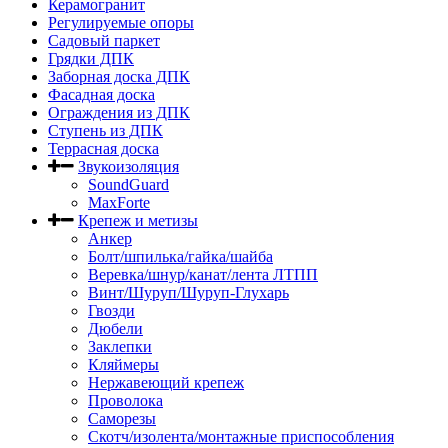
Керамогранит
Регулируемые опоры
Садовый паркет
Грядки ДПК
Заборная доска ДПК
Фасадная доска
Ограждения из ДПК
Ступень из ДПК
Террасная доска
Звукоизоляция
SoundGuard
MaxForte
Крепеж и метизы
Анкер
Болт/шпилька/гайка/шайба
Веревка/шнур/канат/лента ЛТПП
Винт/Шуруп/Шуруп-Глухарь
Гвозди
Дюбели
Заклепки
Кляймеры
Нержавеющий крепеж
Проволока
Саморезы
Скотч/изолента/монтажные приспособления