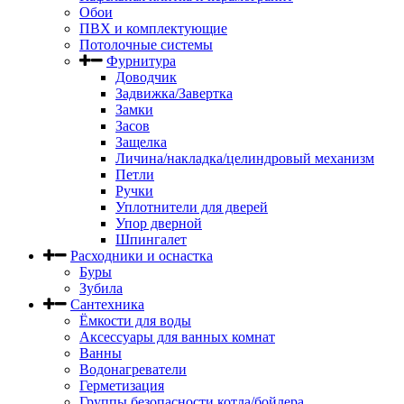
Обои
ПВХ и комплектующие
Потолочные системы
Фурнитура
Доводчик
Задвижка/Завертка
Замки
Засов
Защелка
Личина/накладка/целиндровый механизм
Петли
Ручки
Уплотнители для дверей
Упор дверной
Шпингалет
Расходники и оснастка
Буры
Зубила
Сантехника
Ёмкости для воды
Аксессуары для ванных комнат
Ванны
Водонагреватели
Герметизация
Группы безопасности котла/бойлера