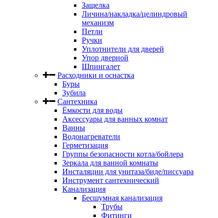
Защелка
Личина/накладка/целиндровый
механизм
Петли
Ручки
Уплотнители для дверей
Упор дверной
Шпингалет
Расходники и оснастка
Буры
Зубила
Сантехника
Ёмкости для воды
Аксессуары для ванных комнат
Ванны
Водонагреватели
Герметизация
Группы безопасности котла/бойлера
Зеркала для ванной комнаты
Инсталяции для унитаза/биде/писсуара
Инструмент сантехнический
Канализация
Бесшумная канализация
Трубы
Фитинги