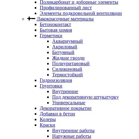
Поликарбонат и доборные элементы
Профилированный лист
Элементы подкровельной вентиляции
Лакокрасочные материалы
Бетоноконтакт
Бытовая химия
Герметики
Аквариумный
Акриловый
Битумный
Жидкие гвозди
Полиуритановый
Силиконовый
Термостойкий
Гидроизоляция
Грунтовки
Внутренние
Под декоративную штукатурку
Универсальные
Декоративное покрытие
Добавки в бетон
Колеры
Краски
Внутренние работы
Наружные работы