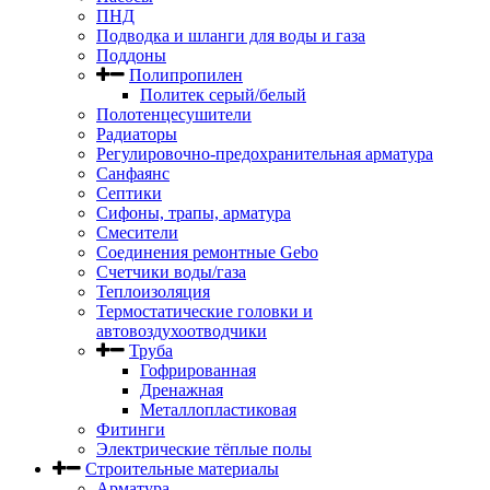
ПНД
Подводка и шланги для воды и газа
Поддоны
Полипропилен
Политек серый/белый
Полотенцесушители
Радиаторы
Регулировочно-предохранительная арматура
Санфаянс
Септики
Сифоны, трапы, арматура
Смесители
Соединения ремонтные Gebo
Счетчики воды/газа
Теплоизоляция
Термостатические головки и
автовоздухоотводчики
Труба
Гофрированная
Дренажная
Металлопластиковая
Фитинги
Электрические тёплые полы
Строительные материалы
Арматура