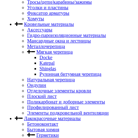
Тросы/цепи/карабины/зажимы
Уголки и пластины
Фиксатор арматуры
Хомуты
Кровельные материалы
Аксессуары
Гидро-пароизоляционные материалы
Мансардные окна и лестницы
Металлочерепица
Мягкая черепица
Docke
Katepal
Shinglas
Рулонная битумная черепица
Натуральная черепица
Ондулин
Отделочные элементы кровли
Плоский лист
Поликарбонат и доборные элементы
Профилированный лист
Элементы подкровельной вентиляции
Лакокрасочные материалы
Бетоноконтакт
Бытовая химия
Герметики