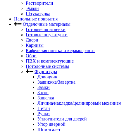
Растворители
Эмали
Штукатурка
Напольные покрытия
Отделочные материалы
Готовые шпатлевки
Готовые штукатурки
Двери
Карнизы
Кафельная плитка и керамогранит
Обои
ПВХ и комплектующие
Потолочные системы
Фурнитура
Доводчик
Задвижка/Завертка
Замки
Засов
Защелка
Личина/накладка/целиндровый механизм
Петли
Ручки
Уплотнители для дверей
Упор дверной
Шпингалет