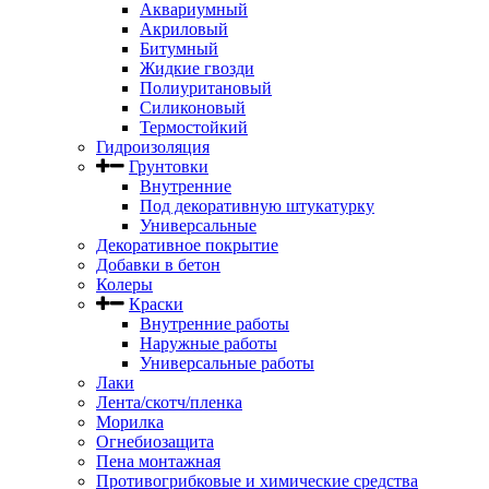
Аквариумный
Акриловый
Битумный
Жидкие гвозди
Полиуритановый
Силиконовый
Термостойкий
Гидроизоляция
Грунтовки
Внутренние
Под декоративную штукатурку
Универсальные
Декоративное покрытие
Добавки в бетон
Колеры
Краски
Внутренние работы
Наружные работы
Универсальные работы
Лаки
Лента/скотч/пленка
Морилка
Огнебиозащита
Пена монтажная
Противогрибковые и химические средства