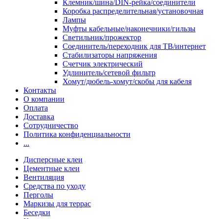
Клемник/шина/DIN-рейка/соединители
Коробка распределительная/установочная
Лампы
Муфты кабельные/наконечники/гильзы
Светильник/прожектор
Соединитель/переходник для ТВ/интернет
Стабилизаторы напряжения
Счетчик электрический
Удлинитель/сетевой фильтр
Хомут/дюбель-хомут/скобы для кабеля
Контакты
О компании
Оплата
Доставка
Сотрудничество
Политика конфиденциальности
...
Дисперсные клеи
Цементные клеи
Вентиляция
Средства по уходу
Перголы
Маркизы для террас
Беседки