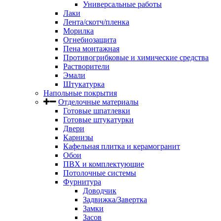
Универсальные работы
Лаки
Лента/скотч/пленка
Морилка
Огнебиозащита
Пена монтажная
Противогрибковые и химические средства
Растворители
Эмали
Штукатурка
Напольные покрытия
Отделочные материалы
Готовые шпатлевки
Готовые штукатурки
Двери
Карнизы
Кафельная плитка и керамогранит
Обои
ПВХ и комплектующие
Потолочные системы
Фурнитура
Доводчик
Задвижка/Завертка
Замки
Засов