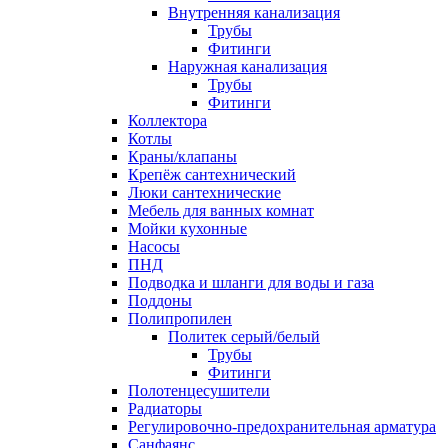
Внутренняя канализация
Трубы
Фитинги
Наружная канализация
Трубы
Фитинги
Коллектора
Котлы
Краны/клапаны
Крепёж сантехнический
Люки сантехнические
Мебель для ванных комнат
Мойки кухонные
Насосы
ПНД
Подводка и шланги для воды и газа
Поддоны
Полипропилен
Политек серый/белый
Трубы
Фитинги
Полотенцесушители
Радиаторы
Регулировочно-предохранительная арматура
Санфаянс