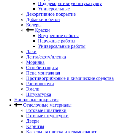
Под декоративную штукатурку
Универсальные
Декоративное покрытие
Добавки в бетон
Колеры
Краски
Внутренние работы
Наружные работы
Универсальные работы
Лаки
Лента/скотч/пленка
Морилка
Огнебиозащита
Пена монтажная
Противогрибковые и химические средства
Растворители
Эмали
Штукатурка
Напольные покрытия
Отделочные материалы
Готовые шпатлевки
Готовые штукатурки
Двери
Карнизы
Кафельная плитка и керамогранит