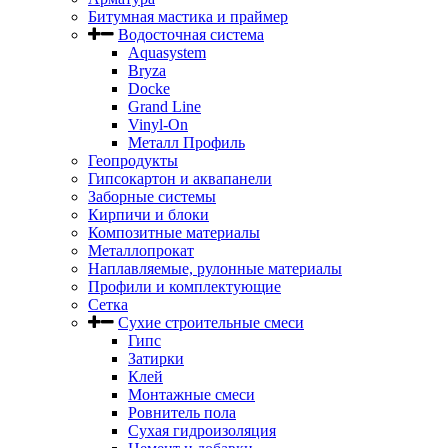
Битумная мастика и праймер
Водосточная система
Aquasystem
Bryza
Docke
Grand Line
Vinyl-On
Металл Профиль
Геопродукты
Гипсокартон и аквапанели
Заборные системы
Кирпичи и блоки
Композитные материалы
Металлопрокат
Наплавляемые, рулонные материалы
Профили и комплектующие
Сетка
Сухие строительные смеси
Гипс
Затирки
Клей
Монтажные смеси
Ровнитель пола
Сухая гидроизоляция