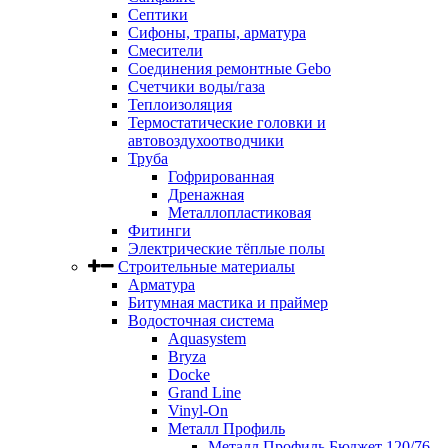
Септики
Сифоны, трапы, арматура
Смесители
Соединения ремонтные Gebo
Счетчики воды/газа
Теплоизоляция
Термостатические головки и
автовоздухоотводчики
Труба
Гофрированная
Дренажная
Металлопластиковая
Фитинги
Электрические тёплые полы
Строительные материалы
Арматура
Битумная мастика и праймер
Водосточная система
Aquasystem
Bryza
Docke
Grand Line
Vinyl-On
Металл Профиль
Металл Профиль Бюджет 120/76