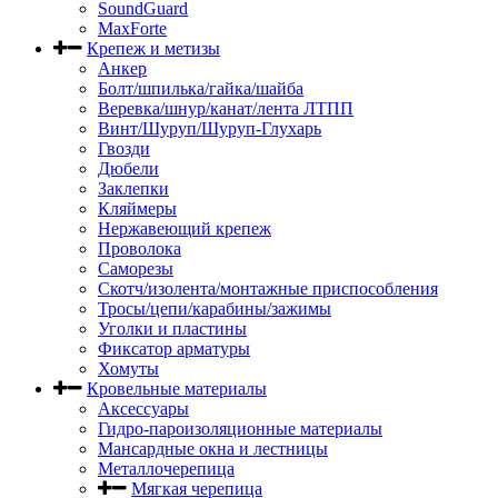
SoundGuard
MaxForte
Крепеж и метизы
Анкер
Болт/шпилька/гайка/шайба
Веревка/шнур/канат/лента ЛТПП
Винт/Шуруп/Шуруп-Глухарь
Гвозди
Дюбели
Заклепки
Кляймеры
Нержавеющий крепеж
Проволока
Саморезы
Скотч/изолента/монтажные приспособления
Тросы/цепи/карабины/зажимы
Уголки и пластины
Фиксатор арматуры
Хомуты
Кровельные материалы
Аксессуары
Гидро-пароизоляционные материалы
Мансардные окна и лестницы
Металлочерепица
Мягкая черепица