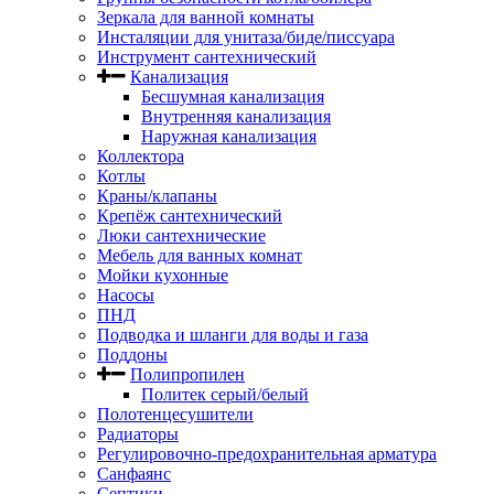
Зеркала для ванной комнаты
Инсталяции для унитаза/биде/писсуара
Инструмент сантехнический
Канализация
Бесшумная канализация
Внутренняя канализация
Наружная канализация
Коллектора
Котлы
Краны/клапаны
Крепёж сантехнический
Люки сантехнические
Мебель для ванных комнат
Мойки кухонные
Насосы
ПНД
Подводка и шланги для воды и газа
Поддоны
Полипропилен
Политек серый/белый
Полотенцесушители
Радиаторы
Регулировочно-предохранительная арматура
Санфаянс
Септики