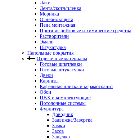
Лаки
Лента/скотч/пленка
Морилка
Огнебиозащита
Пена монтажная
Противогрибковые и химические средства
Растворители
Эмали
Штукатурка
Напольные покрытия
Отделочные материалы
Готовые шпатлевки
Готовые штукатурки
Двери
Карнизы
Кафельная плитка и керамогранит
Обои
ПВХ и комплектующие
Потолочные системы
Фурнитура
Доводчик
Задвижка/Завертка
Замки
Засов
Защелка