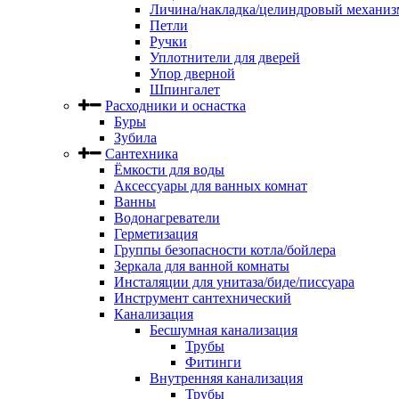
Личина/накладка/целиндровый механиз
Петли
Ручки
Уплотнители для дверей
Упор дверной
Шпингалет
Расходники и оснастка
Буры
Зубила
Сантехника
Ёмкости для воды
Аксессуары для ванных комнат
Ванны
Водонагреватели
Герметизация
Группы безопасности котла/бойлера
Зеркала для ванной комнаты
Инсталяции для унитаза/биде/писсуара
Инструмент сантехнический
Канализация
Бесшумная канализация
Трубы
Фитинги
Внутренняя канализация
Трубы