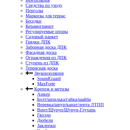
Вентиляция
Средства по уходу
Перголы
Маркизы для террас
Беседки
Керамогранит
Регулируемые опоры
Садовый паркет
Грядки ДПК
Заборная доска ДПК
Фасадная доска
Ограждения из ДПК
Ступень из ДПК
Террасная доска
Звукоизоляция
SoundGuard
MaxForte
Крепеж и метизы
Анкер
Болт/шпилька/гайка/шайба
Веревка/шнур/канат/лента ЛТПП
Винт/Шуруп/Шуруп-Глухарь
Гвозди
Дюбели
Заклепки