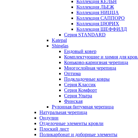
Коллекция КЁЛЬН
Коллекция ЛЬЕЖ
Коллекция НИЦЦА
Коллекция САППОРО
Коллекция ЦЮРИХ
Коллекция ШЕФФИЛД
Серия STANDARD
Katepal
Shinglas
Ендовый ковер
Комплектующие и химия для кров
Коньково-карнизная черепица
Многослойная черепица
Оптима
Подкладочные ковры
Серия Классик
Серия Комфорт
Серия Ультра
Финская
Рулонная битумная черепица
Натуральная черепица
Ондулин
Отделочные элементы кровли
Плоский лист
Поликарбонат и доборные элементы