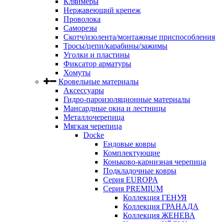
Кляймеры
Нержавеющий крепеж
Проволока
Саморезы
Скотч/изолента/монтажные приспособления
Тросы/цепи/карабины/зажимы
Уголки и пластины
Фиксатор арматуры
Хомуты
Кровельные материалы
Аксессуары
Гидро-пароизоляционные материалы
Мансардные окна и лестницы
Металлочерепица
Мягкая черепица
Docke
Ендовые ковры
Комплектующие
Коньково-карнизная черепица
Подкладочные ковры
Серия EUROPA
Серия PREMIUM
Коллекция ГЕНУЯ
Коллекция ГРАНАДА
Коллекция ЖЕНЕВА