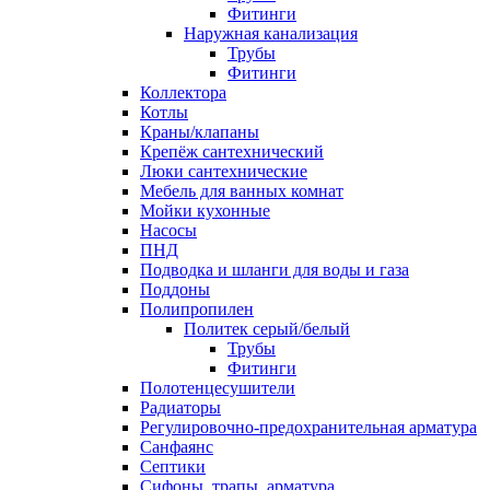
Фитинги
Наружная канализация
Трубы
Фитинги
Коллектора
Котлы
Краны/клапаны
Крепёж сантехнический
Люки сантехнические
Мебель для ванных комнат
Мойки кухонные
Насосы
ПНД
Подводка и шланги для воды и газа
Поддоны
Полипропилен
Политек серый/белый
Трубы
Фитинги
Полотенцесушители
Радиаторы
Регулировочно-предохранительная арматура
Санфаянс
Септики
Сифоны, трапы, арматура