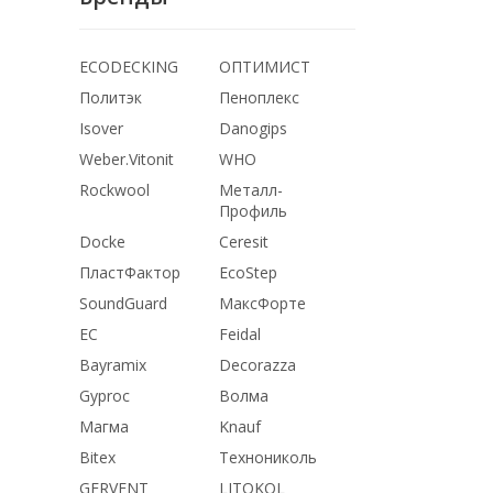
ECODECKING
ОПТИМИСТ
Политэк
Пеноплекс
Isover
Danogips
Weber.Vitonit
WHO
Rockwool
Металл-
Профиль
Docke
Ceresit
ПластФактор
EcoStep
SoundGuard
МаксФорте
ЕС
Feidal
Bayramix
Decorazza
Gyproc
Волма
Магма
Knauf
Bitex
Технониколь
GERVENT
LITOKOL