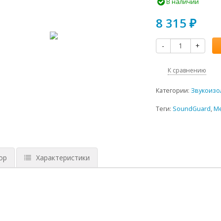
В наличии
8 315
₽
-
+
К сравнению
Категории:
Звукоизо
Теги:
SoundGuard
,
M
ор
Характеристики