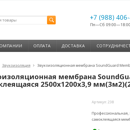
+7 (988) 406
Пн—Сб 09:00—18:0
КОМПАНИИ
ОПЛАТА
ДОСТАВКА
СОТРУДНИЧЕС
Звукоизоляция
Звукоизоляционная мембрана SoundGuard Membrane
оизоляционная мембрана SoundGua
клеящаяся 2500х1200х3,9 мм(3м2)(2
Артикул:
238
Профессиональная, 
самоклеящаяся мемб