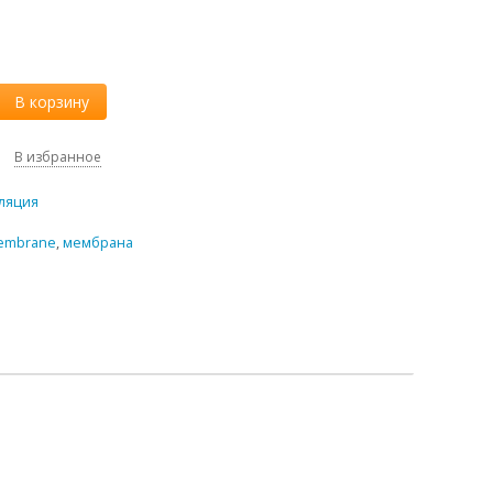
В корзину
В избранное
ляция
embrane
,
мембрана